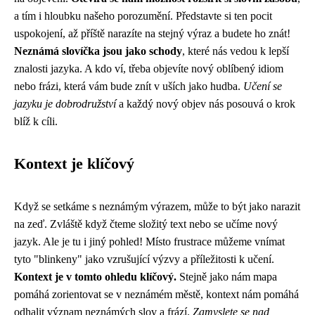
a tím i hloubku našeho porozumění. Představte si ten pocit
uspokojení, až příště narazíte na stejný výraz a budete ho znát!
Neznámá slovíčka jsou jako schody
, které nás vedou k lepší
znalosti jazyka. A kdo ví, třeba objevíte nový oblíbený idiom
nebo frázi, která vám bude znít v uších jako hudba.
Učení se
jazyku je dobrodružství
a každý nový objev nás posouvá o krok
blíž k cíli.
Kontext je klíčový
Když se setkáme s neznámým výrazem, může to být jako narazit
na zeď. Zvláště když čteme složitý text nebo se učíme nový
jazyk. Ale je tu i jiný pohled! Místo frustrace můžeme vnímat
tyto "blinkeny" jako vzrušující výzvy a příležitosti k učení.
Kontext je v tomto ohledu klíčový.
Stejně jako nám mapa
pomáhá zorientovat se v neznámém městě, kontext nám pomáhá
odhalit význam neznámých slov a frází.
Zamyslete se nad