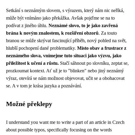
Setkání s neznámým slovem, s výrazem, který nám nic neříká,
může být vnímáno jako překážka. Avšak pojďme se na to
podívat z jiného úhlu.
Neznámé slovo, to je jako zavřená
brána k novým znalostem, k rozšíření obzorů
. Za touto
branou se může skrývat fascinující příběh, nový pohled na svět,
hlubší pochopení dané problematiky.
Místo obav a frustrace z
neznámého slova, vnímejme tuto situaci jako výzvu, jako
příležitost k učení a růstu.
Stačí sáhnout po slovníku, zeptat se,
prozkoumat kontext. Ať už je to "blinken" nebo jiný neznámý
výraz, otevírá se nám možnost objevovat, učit se a obohacovat
se. A v tom je krása jazyka a poznávání.
Možné překlepy
I understand you want me to write a part of an article in Czech
about possible typos, specifically focusing on the words