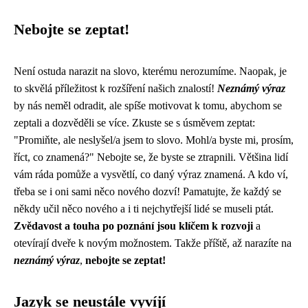
Nebojte se zeptat!
Není ostuda narazit na slovo, kterému nerozumíme. Naopak, je
to skvělá příležitost k rozšíření našich znalostí!
Neznámý výraz
by nás neměl odradit, ale spíše motivovat k tomu, abychom se
zeptali a dozvěděli se více. Zkuste se s úsměvem zeptat:
"Promiňte, ale neslyšel/a jsem to slovo. Mohl/a byste mi, prosím,
říct, co znamená?" Nebojte se, že byste se ztrapnili. Většina lidí
vám ráda pomůže a vysvětlí, co daný výraz znamená. A kdo ví,
třeba se i oni sami něco nového dozví! Pamatujte, že každý se
někdy učil něco nového a i ti nejchytřejší lidé se museli ptát.
Zvědavost a touha po poznání jsou klíčem k rozvoji
a
otevírají dveře k novým možnostem. Takže příště, až narazíte na
neznámý výraz
,
nebojte se zeptat!
Jazyk se neustále vyvíjí