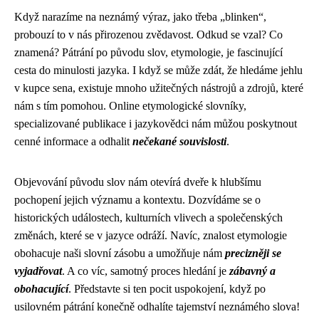
Když narazíme na neznámý výraz, jako třeba „blinken“,
probouzí to v nás přirozenou zvědavost. Odkud se vzal? Co
znamená? Pátrání po původu slov, etymologie, je fascinující
cesta do minulosti jazyka. I když se může zdát, že hledáme jehlu
v kupce sena, existuje mnoho užitečných nástrojů a zdrojů, které
nám s tím pomohou. Online etymologické slovníky,
specializované publikace i jazykovědci nám můžou poskytnout
cenné informace a odhalit
nečekané souvislosti
.
Objevování původu slov nám otevírá dveře k hlubšímu
pochopení jejich významu a kontextu. Dozvídáme se o
historických událostech, kulturních vlivech a společenských
změnách, které se v jazyce odráží. Navíc, znalost etymologie
obohacuje naši slovní zásobu a umožňuje nám
precizněji se
vyjadřovat
. A co víc, samotný proces hledání je
zábavný a
obohacující
. Představte si ten pocit uspokojení, když po
usilovném pátrání konečně odhalíte tajemství neznámého slova!