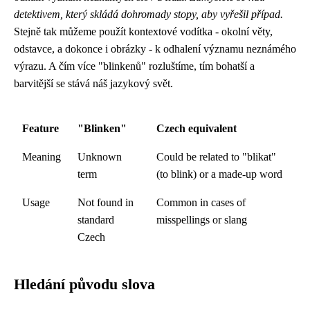
detektivem, který skládá dohromady stopy, aby vyřešil případ.
Stejně tak můžeme použít kontextové vodítka - okolní věty,
odstavce, a dokonce i obrázky - k odhalení významu neznámého
výrazu. A čím více "blinkenů" rozluštíme, tím bohatší a
barvitější se stává náš jazykový svět.
Feature
"Blinken"
Czech equivalent
Meaning
Unknown
Could be related to "blikat"
term
(to blink) or a made-up word
Usage
Not found in
Common in cases of
standard
misspellings or slang
Czech
Hledání původu slova