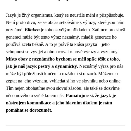
Jazyk je živý organismus, který se neustále mění a přizpůsobuje.
Není proto divu, že se občas setkáváme s výrazy, které jsou nám
neznámé.
Blinken
je toho skvělým příkladem. Zatímco pro starší
generaci může být tento výraz neznámý, mladší generace ho
používá zcela běžně. A to je právě ta krása jazyka – jeho
schopnost se vyvíjet a obohacovat o nové výrazy a významy.
Místo obav z neznámého bychom se měli spíše těšit z toho,
jak je náš jazyk pestrý a dynamický.
Neznámý výraz pro nás
může být příležitostí k učení a rozšíření si obzorů. Můžeme se
zeptat na jeho význam, vyhledat si ho ve slovníku nebo online.
Tím nejen obohatíme svou slovní zásobu, ale také se dozvíme
něco nového o světě kolem nás.
Pamatujme si, že jazyk je
nástrojem komunikace a jeho hlavním úkolem je nám
pomáhat se dorozumět.