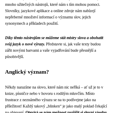
mnoho užitečných nástrojů, které nám s tím mohou pomoci.
Slovníky, jazykové aplikace a online zdroje nám nabízejí
nepřeberné množství informací o významu slov, jejich
synonymech a příkladech použití.
Díky těmto nástrojům se můžeme stát mistry slova a obohatit
svůj jazyk o nové výrazy.
Představte si, jak vaše texty budou
zářit novými barvami a vaše vyjadřování bude přesnější a
působivější.
Anglický význam?
Někdy narazíme na slovo, které nám nic neříká – ať už je to v
knize, písničce nebo v hovoru s rodilým mluvčím. Místo
frustrace z neznámého výrazu se na to podívejme jako na
příležitost! Každý takový „blinken“ je jako malý poklad čekající
na objevení.
Otevírá se nám možnost rozšířit si slovní zásobu
,