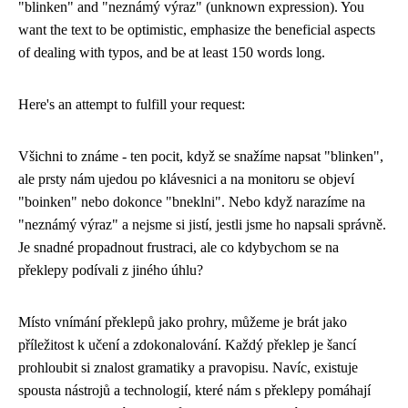
"blinken" and "neznámý výraz" (unknown expression). You
want the text to be optimistic, emphasize the beneficial aspects
of dealing with typos, and be at least 150 words long.
Here's an attempt to fulfill your request:
Všichni to známe - ten pocit, když se snažíme napsat "blinken",
ale prsty nám ujedou po klávesnici a na monitoru se objeví
"boinken" nebo dokonce "bneklni". Nebo když narazíme na
"neznámý výraz" a nejsme si jistí, jestli jsme ho napsali správně.
Je snadné propadnout frustraci, ale co kdybychom se na
překlepy podívali z jiného úhlu?
Místo vnímání překlepů jako prohry, můžeme je brát jako
příležitost k učení a zdokonalování. Každý překlep je šancí
prohloubit si znalost gramatiky a pravopisu. Navíc, existuje
spousta nástrojů a technologií, které nám s překlepy pomáhají