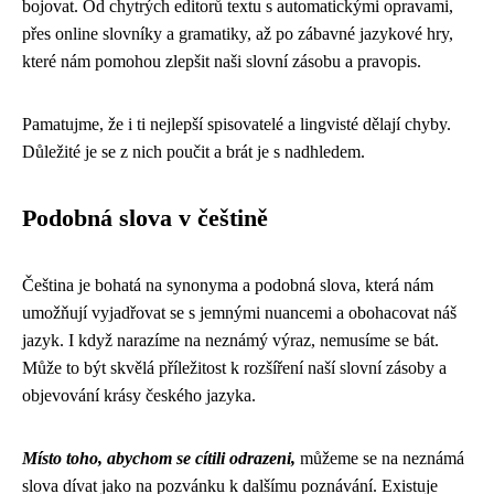
bojovat. Od chytrých editorů textu s automatickými opravami,
přes online slovníky a gramatiky, až po zábavné jazykové hry,
které nám pomohou zlepšit naši slovní zásobu a pravopis.
Pamatujme, že i ti nejlepší spisovatelé a lingvisté dělají chyby.
Důležité je se z nich poučit a brát je s nadhledem.
Podobná slova v češtině
Čeština je bohatá na synonyma a podobná slova, která nám
umožňují vyjadřovat se s jemnými nuancemi a obohacovat náš
jazyk. I když narazíme na neznámý výraz, nemusíme se bát.
Může to být skvělá příležitost k rozšíření naší slovní zásoby a
objevování krásy českého jazyka.
Místo toho, abychom se cítili odrazeni,
můžeme se na neznámá
slova dívat jako na pozvánku k dalšímu poznávání. Existuje