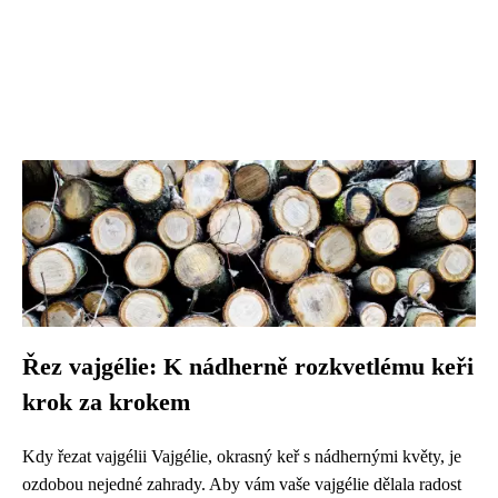
Řez vajgélie: K nádherně rozkvetlému keři
krok za krokem
Kdy řezat vajgélii Vajgélie, okrasný keř s nádhernými květy, je
ozdobou nejedné zahrady. Aby vám vaše vajgélie dělala radost