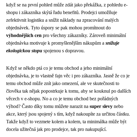
když se na první pohled může zdát jako překážka, z pohledu e-
shopu i zákazníka skýtá řadu benefitů. Prodejci umožňuje
zefektivnit logistiku a snížit náklady na zpracování malých
objednávek. Tyto úspory se pak mohou promítnout do
výhodnějších cen
pro všechny zákazníky. Zároveň minimální
objednávka motivuje k promyšlenějším nákupům a
snižuje
ekologickou stopu
spojenou s dopravou.
Když se někdo ptá co je temu obchod a jeho minimální
objednávka, je to vlastně fajn věc i pro zákazníka. Jasně že
co je
temu obchod
může znít jako omezení, ale ve skutečnosti to
člověka tak nějak popostrkuje k tomu, aby se kouknul po dalších
věcech v e-shopu. No a co je temu obchod bez pořádných
výhod? Často díky tomu můžete narazit na
super slevy
nebo
akce, který jsou spojený s tím, když nakoupíte za určitou částku.
Takže když to vezmete kolem a kolem, ta minimálka může být
docela užitečná jak pro prodejce, tak pro nakupující.