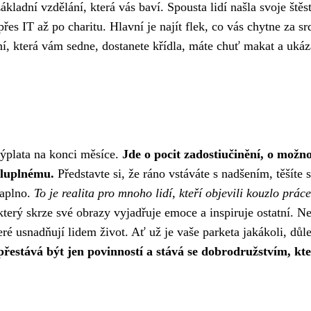
kladní vzdělání, která vás baví. Spousta lidí našla svoje štěst
řes IT až po charitu. Hlavní je najít flek, co vás chytne za sr
ní, která vám sedne, dostanete křídla, máte chuť makat a ukáz
 výplata na konci měsíce.
Jde o pocit zadostiučinění, o možno
sluplnému.
Představte si, že ráno vstáváte s nadšením, těšíte 
naplno.
To je realita pro mnoho lidí, kteří objevili kouzlo práce
terý skrze své obrazy vyjadřuje emoce a inspiruje ostatní. N
teré usnadňují lidem život. Ať už je vaše parketa jakákoli, důle
řestává být jen povinností a stává se dobrodružstvím, kte