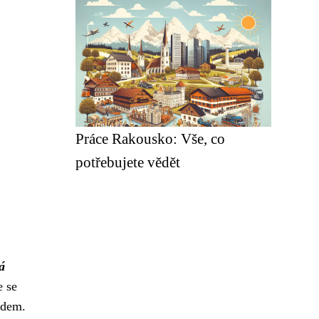
Práce Rakousko: Vše, co
potřebujete vědět
á
e se
ledem.