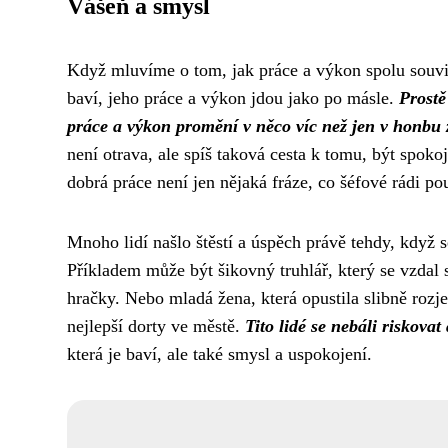
Vášeň a smysl
Když mluvíme o tom, jak
práce a výkon
spolu souvis
baví, jeho práce a výkon jdou jako po másle.
Prostě
práce a výkon promění v něco víc než jen v honbu 
není otrava, ale spíš taková cesta k tomu, být spokoj
dobrá práce není jen nějaká fráze, co šéfové rádi pou
Mnoho lidí našlo štěstí a úspěch právě tehdy, když s
Příkladem může být šikovný truhlář, který se vzdal s
hračky. Nebo mladá žena, která opustila slibně rozje
nejlepší dorty ve městě.
Tito lidé se nebáli riskovat
která je baví, ale také smysl a uspokojení.