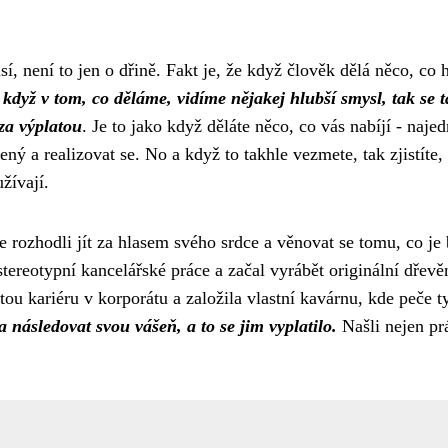
í, není to jen o dřině. Fakt je, že když člověk dělá něco, co 
 když v tom, co děláme, vidíme nějakej hlubší smysl, tak se t
za výplatou
. Je to jako když děláte něco, co vás nabíjí - naje
ený a realizovat se. No a když to takhle vezmete, tak zjistíte,
žívají.
e rozhodli jít za hlasem svého srdce a věnovat se tomu, co je 
tereotypní kancelářské práce a začal vyrábět originální dřevě
tou kariéru v korporátu a založila vlastní kavárnu, kde peče t
 a následovat svou vášeň, a to se jim vyplatilo.
Našli nejen prá