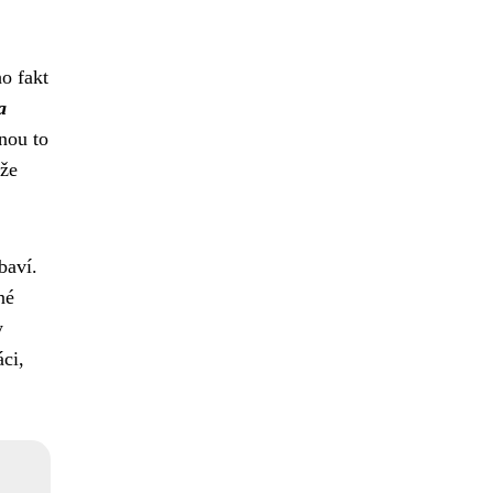
ho fakt
a
dnou to
 že
baví.
né
y
ci,