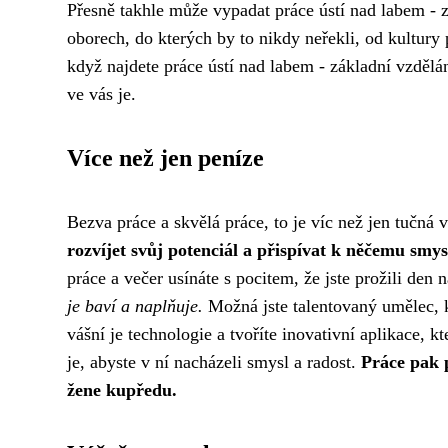
Přesně takhle může vypadat práce ústí nad labem - zá
oborech, do kterých by to nikdy neřekli, od kultury p
když najdete práce ústí nad labem - základní vzdělá
ve vás je.
Více než jen peníze
Bezva práce a skvělá práce, to je víc než jen tučná
rozvíjet svůj potenciál a přispívat k něčemu smy
práce a večer usínáte s pocitem, že jste prožili den 
je baví a naplňuje.
Možná jste talentovaný umělec, k
vášní je technologie a tvoříte inovativní aplikace, k
je, abyste v ní nacházeli smysl a radost.
Práce pak p
žene kupředu.