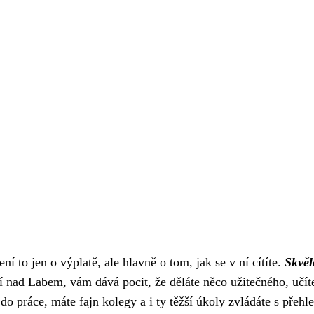
ení to jen o výplatě, ale hlavně o tom, jak se v ní cítíte.
Skvěl
í nad Labem, vám dává pocit, že děláte něco užitečného, učít
e do práce, máte fajn kolegy a i ty těžší úkoly zvládáte s přeh