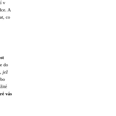
í v
dce. A
at, co
st
se do
, jež
ebo
žité
ré vás