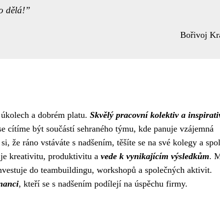
o dělá!
Bořivoj Kr
h úkolech a dobrém platu.
Skvělý pracovní kolektiv a inspirati
 se cítíme být součástí sehraného týmu, kde panuje vzájemná
 si, že ráno vstáváte s nadšením, těšíte se na své kolegy a spo
e kreativitu, produktivitu a
vede k vynikajícím výsledkům
. 
nvestuje do teambuildingu, workshopů a společných aktivit.
tnanci
, kteří se s nadšením podílejí na úspěchu firmy.