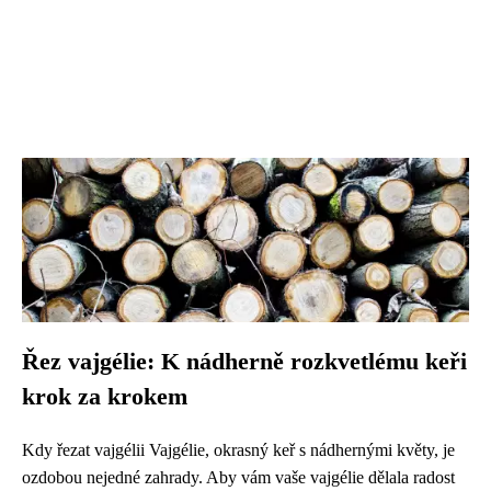
Řez vajgélie: K nádherně rozkvetlému keři
krok za krokem
Kdy řezat vajgélii Vajgélie, okrasný keř s nádhernými květy, je
ozdobou nejedné zahrady. Aby vám vaše vajgélie dělala radost