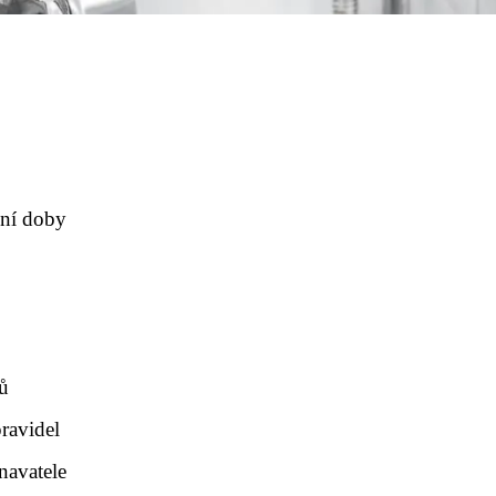
h
vní doby
ů
ravidel
navatele