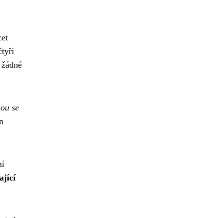
cet
tyři
 žádné
ou se
n
ní
jící