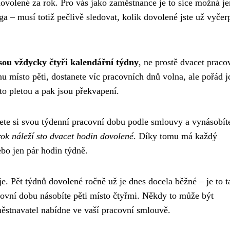
ovolené za rok. Pro vás jako zaměstnance je to sice možná je
ega – musí totiž pečlivě sledovat, kolik dovolené jste už vyčerp
jsou vždycky čtyři kalendářní týdny
, ne prostě dvacet praco
dnu místo pěti, dostanete víc pracovních dnů volna, ale pořád j
 to pletou a pak jsou překvapení.
te si svou týdenní pracovní dobu podle smlouvy a vynásobíte
ok náleží sto dvacet hodin dovolené
. Díky tomu má každý
ebo jen pár hodin týdně.
e. Pět týdnů dovolené ročně už je dnes docela běžné – je to 
racovní dobu násobíte pěti místo čtyřmi. Někdy to může být
městnavatel nabídne ve vaší pracovní smlouvě.