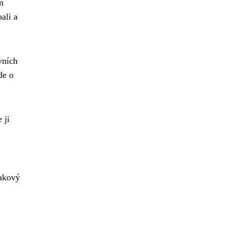
n
ali a
vních
de o
 ji
takový