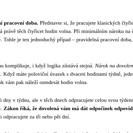
ní pracovní doba.
Představte si, že pracujete klasických čtyři
právě těch čtyřicet hodin volna. Při minimálním nároku na č
. Tohle je ten jednoduchý případ – pravidelná pracovní doba,
u komplikuje, i když logika zůstává stejná.
Nárok na dovolen
.
Když máte poloviční úvazek s dvaceti hodinami týdně, jede
ok vám pak náleží osmdesát hodin volna.
ři dny v týdnu, ale v těch dnech odpracujete celou svou týden
e.
Zákon říká, že dovolená vám má dát odpočinek odpovída
ji odpracujete za tři nebo pět dní.