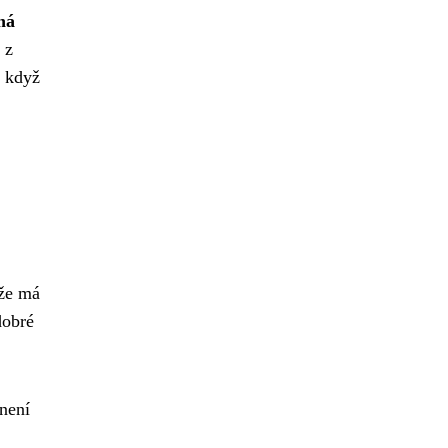
ná
 z
a když
 že má
dobré
 není