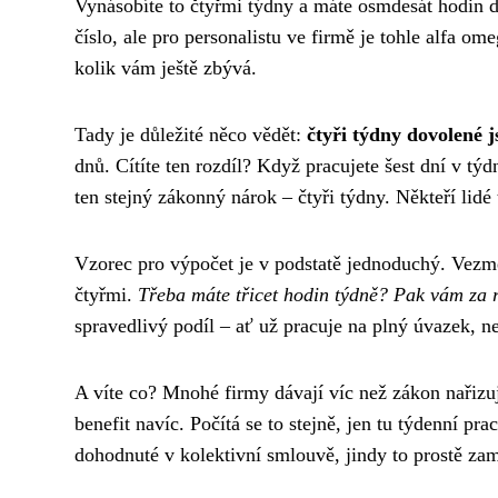
Vynásobíte to čtyřmi týdny a máte osmdesát hodin d
číslo, ale pro personalistu ve firmě je tohle alfa om
kolik vám ještě zbývá.
Tady je důležité něco vědět:
čtyři týdny dovolené 
dnů. Cítíte ten rozdíl? Když pracujete šest dní v tý
ten stejný zákonný nárok – čtyři týdny. Někteří lidé
Vzorec pro výpočet je v podstatě jednoduchý. Vezme
čtyřmi.
Třeba máte třicet hodin týdně? Pak vám za r
spravedlivý podíl – ať už pracuje na plný úvazek, n
A víte co? Mnohé firmy dávají víc než zákon nařizuj
benefit navíc. Počítá se to stejně, jen tu týdenní p
dohodnuté v kolektivní smlouvě, jindy to prostě za