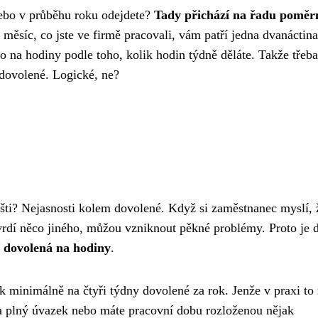
nebo v průběhu roku odejdete?
Tady přichází na řadu poměr
 měsíc, co jste ve firmě pracovali, vám patří jedna dvanáctina
 na hodiny podle toho, kolik hodin týdně děláte. Takže třeb
 dovolené. Logické, ne?
išti? Nejasnosti kolem dovolené. Když si zaměstnanec myslí,
tvrdí něco jiného, můžou vzniknout pěkné problémy. Proto je 
í dovolená na hodiny
.
 minimálně na čtyři týdny dovolené za rok. Jenže v praxi to
a plný úvazek nebo máte pracovní dobu rozloženou nějak