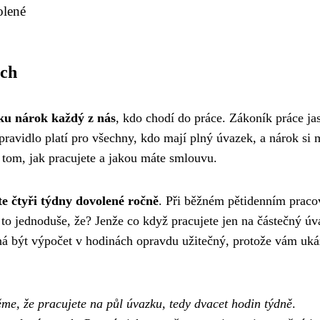
olené
ech
ku nárok každý z nás
, kdo chodí do práce. Zákoník práce ja
 pravidlo platí pro všechny, kdo mají plný úvazek, a nárok si 
 tom, jak pracujete a jakou máte smlouvu.
te čtyři týdny dovolené ročně
. Při běžném pětidenním prac
to jednoduše, že? Jenže co když pracujete jen na částečný úv
á být výpočet v hodinách opravdu užitečný, protože vám uká
me, že pracujete na půl úvazku, tedy dvacet hodin týdně
.