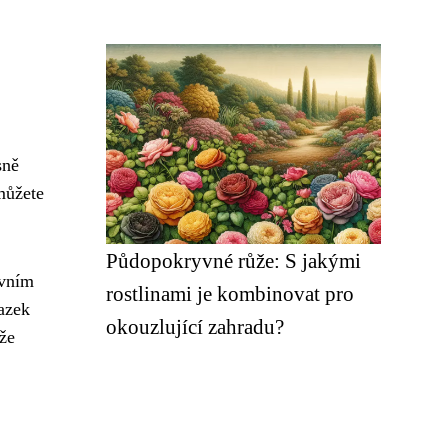
sně
můžete
Půdopokryvné růže: S jakými
ovním
rostlinami je kombinovat pro
azek
okouzlující zahradu?
že