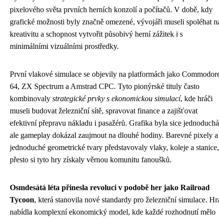
pixelového světa prvních herních konzolí a počítačů. V době, kdy
grafické možnosti byly značně omezené, vývojáři museli spoléhat n
kreativitu a schopnost vytvořit působivý herní zážitek i s
minimálními vizuálními prostředky.
První vlakové simulace se objevily na platformách jako Commodor
64, ZX Spectrum a Amstrad CPC. Tyto pionýrské tituly často
kombinovaly
strategické prvky s ekonomickou simulací
, kde hráči
museli budovat železniční sítě, spravovat finance a zajišťovat
efektivní přepravu nákladu i pasažérů. Grafika byla sice jednoduchá
ale gameplay dokázal zaujmout na dlouhé hodiny. Barevné pixely a
jednoduché geometrické tvary představovaly vlaky, koleje a stanice,
přesto si tyto hry získaly věrnou komunitu fanoušků.
Osmdesátá léta přinesla revoluci v podobě her jako Railroad
Tycoon
, která stanovila nové standardy pro železniční simulace. Hr
nabídla komplexní ekonomický model, kde každé rozhodnutí mělo