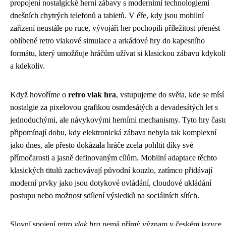
propojení nostalgické herní zábavy s moderními technologiemi
dnešních chytrých telefonů a tabletů. V éře, kdy jsou mobilní
zařízení neustále po ruce, vývojáři her pochopili příležitost přenést
oblíbené retro vlakové simulace a arkádové hry do kapesního
formátu, který umožňuje hráčům užívat si klasickou zábavu kdykol
a kdekoliv.
Když hovoříme o
retro vlak hra
, vstupujeme do světa, kde se mísí
nostalgie za pixelovou grafikou osmdesátých a devadesátých let s
jednoduchými, ale návykovými herními mechanismy. Tyto hry čast
připomínají dobu, kdy elektronická zábava nebyla tak komplexní
jako dnes, ale přesto dokázala hráče zcela pohltit díky své
přímočarosti a jasně definovaným cílům. Mobilní adaptace těchto
klasických titulů zachovávají původní kouzlo, zatímco přidávají
moderní prvky jako jsou dotykové ovládání, cloudové ukládání
postupu nebo možnost sdílení výsledků na sociálních sítích.
Slovní spojení
retro vlak hra
nemá přímý význam v českém jazyce,