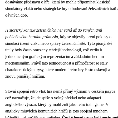
dostáváme představu o hře, která by mohla připomínat klasické
simulátory vlaků nebo strategické hry o budování železničních tratí 
dávných dob.
Historický kontext železničních her sahá až do raných dnů
počítačového herního průmyslu
, kdy se objevily první pokusy o
simulaci řízení vlaku nebo správy železniční sítě. Tyto pionýrské
tituly byly často omezeny tehdejší technologií, což vedlo k
jednoduchým grafickým reprezentacím a základním herním
mechanismům. Právě tato jednoduchost a přímočarost se staly
charakteristickými rysy, které moderní retro hry často oslavují a
znovu přinášejí hráčům.
Slovní spojení retro vlak hra nemá přímý význam v českém jazyce,
což naznačuje, že jde spíše o volný překlad nebo adaptaci
anglického výrazu, který by mohl znít jako retro train game. V
anglicky mluvících komunitách hráčů je toto spojení mnohem
běžnější a okamžitě srozumitelné.
České herní prostředí postupně