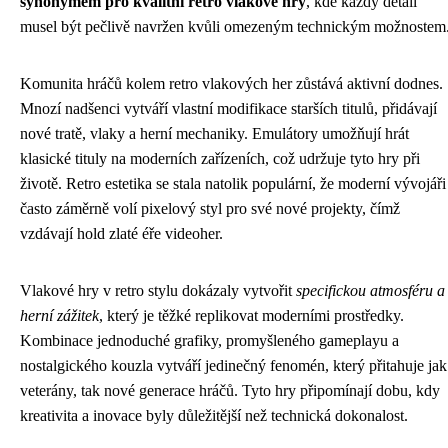
synonymem pro kvalitní retro vlakové hry
, kde každý detail
musel být pečlivě navržen kvůli omezeným technickým možnostem
Komunita hráčů kolem retro vlakových her zůstává aktivní dodnes.
Mnozí nadšenci vytváří vlastní modifikace starších titulů, přidávají
nové tratě, vlaky a herní mechaniky. Emulátory umožňují hrát
klasické tituly na moderních zařízeních, což udržuje tyto hry při
životě. Retro estetika se stala natolik populární, že moderní vývojáři
často záměrně volí pixelový styl pro své nové projekty, čímž
vzdávají hold zlaté éře videoher.
Vlakové hry v retro stylu dokázaly vytvořit
specifickou atmosféru a
herní zážitek
, který je těžké replikovat moderními prostředky.
Kombinace jednoduché grafiky, promyšleného gameplayu a
nostalgického kouzla vytváří jedinečný fenomén, který přitahuje jak
veterány, tak nové generace hráčů. Tyto hry připomínají dobu, kdy
kreativita a inovace byly důležitější než technická dokonalost.