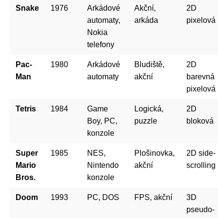
Snake
1976
Arkádové
Akční,
2D
automaty,
arkáda
pixelová
Nokia
telefony
Pac-
1980
Arkádové
Bludiště,
2D
Man
automaty
akční
barevná
pixelová
Tetris
1984
Game
Logická,
2D
Boy, PC,
puzzle
bloková
konzole
Super
1985
NES,
Plošinovka,
2D side-
Mario
Nintendo
akční
scrolling
Bros.
konzole
Doom
1993
PC, DOS
FPS, akční
3D
pseudo-