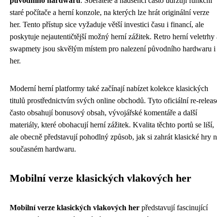
původního hardwaru
. Sběratelé a nadšenci často udržují funkční
staré počítače a herní konzole, na kterých lze hrát originální verze
her. Tento přístup sice vyžaduje větší investici času i financí, ale
poskytuje nejautentičtější možný herní zážitek. Retro herní veletrhy 
swapmety jsou skvělým místem pro nalezení původního hardwaru i
her.
Moderní herní platformy také začínají nabízet kolekce klasických
titulů prostřednictvím svých online obchodů. Tyto oficiální re-releas
často obsahují bonusový obsah, vývojářské komentáře a další
materiály, které obohacují herní zážitek. Kvalita těchto portů se liší,
ale obecně představují pohodlný způsob, jak si zahrát klasické hry 
současném hardwaru.
Mobilní verze klasických vlakových her
Mobilní verze klasických vlakových her
představují fascinující