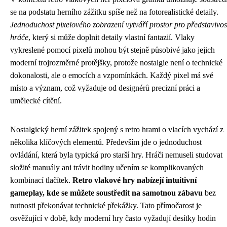
se na podstatu herního zážitku spíše než na fotorealistické detaily.
Jednoduchost pixelového zobrazení vytváří prostor pro představivos
hráče
, který si může doplnit detaily vlastní fantazií. Vlaky
vykreslené pomocí pixelů mohou být stejně působivé jako jejich
moderní trojrozměrné protějšky, protože nostalgie není o technické
dokonalosti, ale o emocích a vzpomínkách. Každý pixel má své
místo a význam, což vyžaduje od designérů precizní práci a
umělecké cítění.
Nostalgický herní zážitek spojený s retro hrami o vlacích vychází z
několika klíčových elementů. Především jde o jednoduchost
ovládání, která byla typická pro starší hry. Hráči nemuseli studovat
složité manuály ani trávit hodiny učením se komplikovaných
kombinací tlačítek.
Retro vlakové hry nabízejí intuitivní
gameplay, kde se můžete soustředit na samotnou zábavu
bez
nutnosti překonávat technické překážky. Tato přímočarost je
osvěžující v době, kdy moderní hry často vyžadují desítky hodin