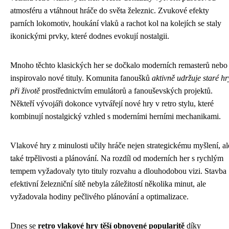
atmosféru a vtáhnout hráče do světa železnic. Zvukové efekty
parních lokomotiv, houkání vlaků a rachot kol na kolejích se staly
ikonickými prvky, které dodnes evokují nostalgii.
Mnoho těchto klasických her se dočkalo moderních remasterů nebo
inspirovalo nové tituly. Komunita fanoušků
aktivně udržuje staré hr
při životě
prostřednictvím emulátorů a fanouševských projektů.
Někteří vývojáři dokonce vytvářejí nové hry v retro stylu, které
kombinují nostalgický vzhled s moderními herními mechanikami.
Vlakové hry z minulosti učily hráče nejen strategickému myšlení, al
také trpělivosti a plánování. Na rozdíl od moderních her s rychlým
tempem vyžadovaly tyto tituly rozvahu a dlouhodobou vizi. Stavba
efektivní železniční sítě nebyla záležitostí několika minut, ale
vyžadovala hodiny pečlivého plánování a optimalizace.
Dnes se
retro vlakové hry těší obnovené popularitě
díky