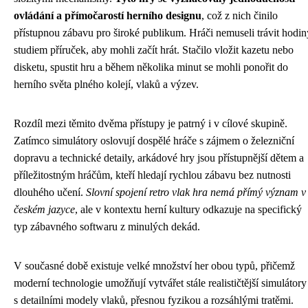
ovládání a přímočarostí herního designu
, což z nich činilo
přístupnou zábavu pro široké publikum. Hráči nemuseli trávit hodin
studiem příruček, aby mohli začít hrát. Stačilo vložit kazetu nebo
disketu, spustit hru a během několika minut se mohli ponořit do
herního světa plného kolejí, vlaků a výzev.
Rozdíl mezi těmito dvěma přístupy je patrný i v cílové skupině.
Zatímco simulátory oslovují dospělé hráče s zájmem o železniční
dopravu a technické detaily, arkádové hry jsou přístupnější dětem a
příležitostným hráčům, kteří hledají rychlou zábavu bez nutnosti
dlouhého učení.
Slovní spojení retro vlak hra nemá přímý význam v
českém jazyce
, ale v kontextu herní kultury odkazuje na specifický
typ zábavného softwaru z minulých dekád.
V současné době existuje velké množství her obou typů, přičemž
moderní technologie umožňují vytvářet stále realističtější simulátory
s detailními modely vlaků, přesnou fyzikou a rozsáhlými tratěmi.