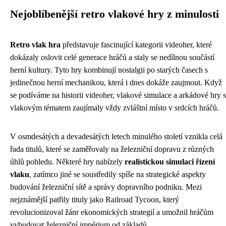
Nejoblíbenější retro vlakové hry z minulosti
Retro vlak hra
představuje fascinující kategorii videoher, které
dokázaly oslovit celé generace hráčů a staly se nedílnou součástí
herní kultury. Tyto hry kombinují nostalgii po starých časech s
jedinečnou herní mechanikou, která i dnes dokáže zaujmout. Když
se podíváme na historii videoher, vlakové simulace a arkádové hry s
vlakovým tématem zaujímaly vždy zvláštní místo v srdcích hráčů.
V osmdesátých a devadesátých letech minulého století vznikla celá
řada titulů, které se zaměřovaly na železniční dopravu z různých
úhlů pohledu. Některé hry nabízely
realistickou simulaci řízení
vlaku
, zatímco jiné se soustředily spíše na strategické aspekty
budování železniční sítě a správy dopravního podniku. Mezi
nejznámější patřily tituly jako Railroad Tycoon, který
revolucionizoval žánr ekonomických strategií a umožnil hráčům
vybudovat železniční impérium od základů.