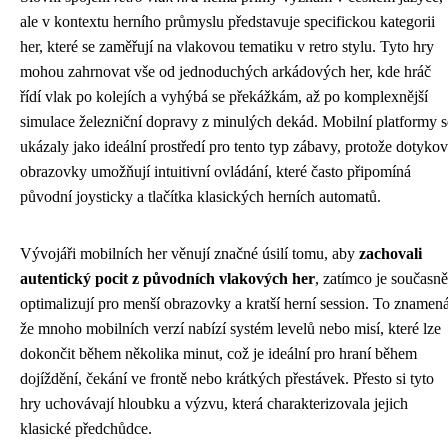
ale v kontextu herního průmyslu představuje specifickou kategorii
her, které se zaměřují na vlakovou tematiku v retro stylu. Tyto hry
mohou zahrnovat vše od jednoduchých arkádových her, kde hráč
řídí vlak po kolejích a vyhýbá se překážkám, až po komplexnější
simulace železniční dopravy z minulých dekád. Mobilní platformy s
ukázaly jako ideální prostředí pro tento typ zábavy, protože dotyko
obrazovky umožňují intuitivní ovládání, které často připomíná
původní joysticky a tlačítka klasických herních automatů.
Vývojáři mobilních her věnují značné úsilí tomu, aby
zachovali
autentický pocit z původních vlakových her
, zatímco je současně
optimalizují pro menší obrazovky a kratší herní session. To znamená
že mnoho mobilních verzí nabízí systém levelů nebo misí, které lze
dokončit během několika minut, což je ideální pro hraní během
dojíždění, čekání ve frontě nebo krátkých přestávek. Přesto si tyto
hry uchovávají hloubku a výzvu, která charakterizovala jejich
klasické předchůdce.