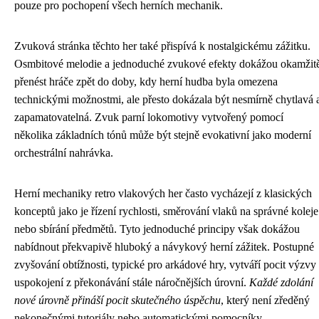
pouze pro pochopení všech herních mechanik.
Zvuková stránka těchto her také přispívá k nostalgickému zážitku.
Osmbitové melodie a jednoduché zvukové efekty dokážou okamžit
přenést hráče zpět do doby, kdy herní hudba byla omezena
technickými možnostmi, ale přesto dokázala být nesmírně chytlavá 
zapamatovatelná. Zvuk parní lokomotivy vytvořený pomocí
několika základních tónů může být stejně evokativní jako moderní
orchestrální nahrávka.
Herní mechaniky retro vlakových her často vycházejí z klasických
konceptů jako je řízení rychlosti, směrování vlaků na správné koleje
nebo sbírání předmětů. Tyto jednoduché principy však dokážou
nabídnout překvapivě hluboký a návykový herní zážitek. Postupné
zvyšování obtížnosti, typické pro arkádové hry, vytváří pocit výzvy
uspokojení z překonávání stále náročnějších úrovní.
Každé zdolání
nové úrovně přináší pocit skutečného úspěchu
, který není zředěný
nekonečnými tutoriály nebo automatickými pomocníky.