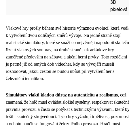
3D
pixelová
Vlakové hry prošly během své historie výraznou evolucí, která vedl
k vytvoření dvou odlišných směrů vývoje. Na jedné straně stojí
realistické simulátory, které se snaží co nejvěrněji napodobit skuteč
řízení vlakových souprav, na druhé straně pak arkádové hry
zaměřené především na zábavu a akční herní prvky. Toto rozdělení
je patrné již od raných dob videoher, kdy se vývojáři museli
rozhodovat, jakou cestou se budou ubírat při vytváření her s
železniční tematikou.
Simulátory vlaků kladou důraz na autenticitu a realismus
, což
znamená, že hráč musí ovládat složité systémy, respektovat skutečn
pravidla provozu a často se potýkat s technickými výzvami, které b
řešil i skutečný strojvedoucí. Tyto hry vyžadují trpělivost, pozornost
a ochotu naučit se fungování železničního provozu. Hráči musí