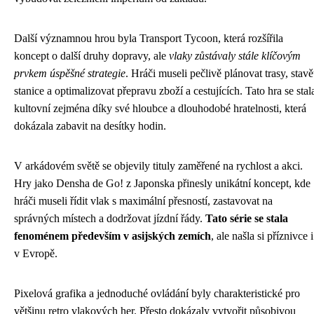
Další významnou hrou byla Transport Tycoon, která rozšířila
koncept o další druhy dopravy, ale
vlaky zůstávaly stále klíčovým
prvkem úspěšné strategie
. Hráči museli pečlivě plánovat trasy, stavě
stanice a optimalizovat přepravu zboží a cestujících. Tato hra se stal
kultovní zejména díky své hloubce a dlouhodobé hratelnosti, která
dokázala zabavit na desítky hodin.
V arkádovém světě se objevily tituly zaměřené na rychlost a akci.
Hry jako Densha de Go! z Japonska přinesly unikátní koncept, kde
hráči museli řídit vlak s maximální přesností, zastavovat na
správných místech a dodržovat jízdní řády.
Tato série se stala
fenoménem především v asijských zemích
, ale našla si příznivce i
v Evropě.
Pixelová grafika a jednoduché ovládání byly charakteristické pro
většinu retro vlakových her. Přesto dokázaly vytvořit působivou