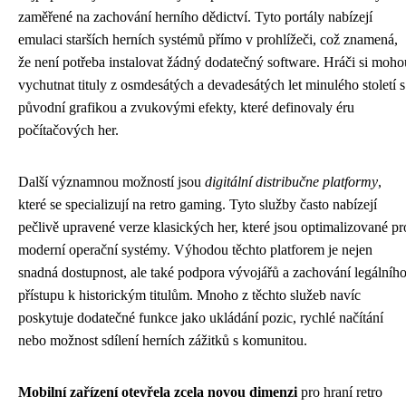
zaměřené na zachování herního dědictví. Tyto portály nabízejí
emulaci starších herních systémů přímo v prohlížeči, což znamená,
že není potřeba instalovat žádný dodatečný software. Hráči si moho
vychutnat tituly z osmdesátých a devadesátých let minulého století s
původní grafikou a zvukovými efekty, které definovaly éru
počítačových her.
Další významnou možností jsou
digitální distribučne platformy
,
které se specializují na retro gaming. Tyto služby často nabízejí
pečlivě upravené verze klasických her, které jsou optimalizované pr
moderní operační systémy. Výhodou těchto platforem je nejen
snadná dostupnost, ale také podpora vývojářů a zachování legálníh
přístupu k historickým titulům. Mnoho z těchto služeb navíc
poskytuje dodatečné funkce jako ukládání pozic, rychlé načítání
nebo možnost sdílení herních zážitků s komunitou.
Mobilní zařízení otevřela zcela novou dimenzi
pro hraní retro