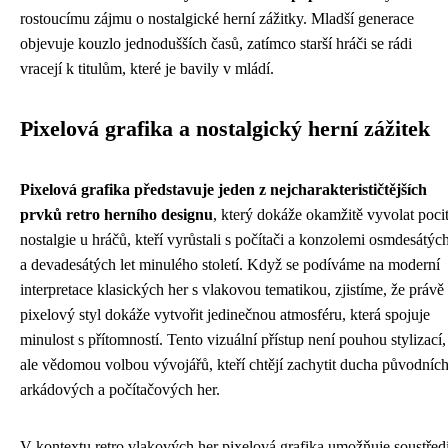
rostoucímu zájmu o nostalgické herní zážitky. Mladší generace
objevuje kouzlo jednodušších časů, zatímco starší hráči se rádi
vracejí k titulům, které je bavily v mládí.
Pixelová grafika a nostalgický herní zážitek
Pixelová grafika představuje jeden z nejcharakterističtějších
prvků retro herního designu
, který dokáže okamžitě vyvolat poci
nostalgie u hráčů, kteří vyrůstali s počítači a konzolemi osmdesátýc
a devadesátých let minulého století. Když se podíváme na moderní
interpretace klasických her s vlakovou tematikou, zjistíme, že právě
pixelový styl dokáže vytvořit jedinečnou atmosféru, která spojuje
minulost s přítomností. Tento vizuální přístup není pouhou stylizací,
ale vědomou volbou vývojářů, kteří chtějí zachytit ducha původníc
arkádových a počítačových her.
V kontextu retro vlakových her pixelová grafika umožňuje soustředi