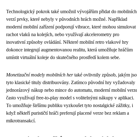
Technologický pokrok také umožnil vývojářům přidat do mobilních
verzí prvky, které nebyly v původních hrách možné. Například
moderní mobilní zařízení podporují vibrace, které mohou simulovat
rachot vlaků na kolejích, nebo využívají akcelerometry pro
inovativní způsoby ovládání. Některé mobilní retro vlakové hry
dokonce integrují augmentovanou realitu, která umožňuje hráčům
umístit virtuální koleje do skutečného prostředí kolem sebe.
Monetizační modely mobilních her
také ovlivnily způsob, jakým js
tyto klasické tituly distribuovány. Zatímco původní hry vyžadovaly
jednorázový nákup nebo mince do automatu, moderní mobilní verz
často využívají free-to-play model s volitelnými nákupy v aplikaci.
To umožňuje širšímu publiku vyzkoušet tyto nostalgické zážitky, i
když někteří purističtí hráči preferují placené verze bez reklam a
mikrotransakcí.