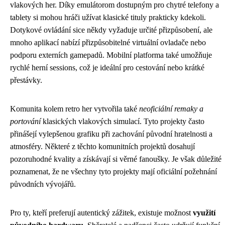
vlakových her. Díky emulátorom dostupným pro chytré telefony a
tablety si mohou hráči užívat klasické tituly prakticky kdekoli.
Dotykové ovládání sice někdy vyžaduje určité přizpůsobení, ale
mnoho aplikací nabízí přizpůsobitelné virtuální ovladače nebo
podporu externích gamepadů. Mobilní platforma také umožňuje
rychlé herní sessions, což je ideální pro cestování nebo krátké
přestávky.
Komunita kolem retro her vytvořila také
neoficiální remaky a
portování
klasických vlakových simulací. Tyto projekty často
přinášejí vylepšenou grafiku při zachování původní hratelnosti a
atmosféry. Některé z těchto komunitních projektů dosahují
pozoruhodné kvality a získávají si věrné fanoušky. Je však důležité
poznamenat, že ne všechny tyto projekty mají oficiální požehnání
původních vývojářů.
Pro ty, kteří preferují autentický zážitek, existuje možnost
využití