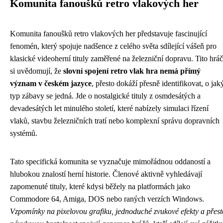
Komunita fanoušků retro vlakových her
Komunita fanoušků retro vlakových her představuje fascinující
fenomén, který spojuje nadšence z celého světa sdílející vášeň pro
klasické videoherní tituly zaměřené na železniční dopravu. Tito hráč
si uvědomují, že
slovní spojení retro vlak hra nemá přímý
význam v českém jazyce
, přesto dokáží přesně identifikovat, o jak
typ zábavy se jedná. Jde o nostalgické tituly z osmdesátých a
devadesátých let minulého století, které nabízely simulaci řízení
vlaků, stavbu železničních tratí nebo komplexní správu dopravních
systémů.
Tato specifická komunita se vyznačuje mimořádnou oddaností a
hlubokou znalostí herní historie. Členové aktivně vyhledávají
zapomenuté tituly, které kdysi běžely na platformách jako
Commodore 64, Amiga, DOS nebo raných verzích Windows.
Vzpomínky na pixelovou grafiku, jednoduché zvukové efekty a přest