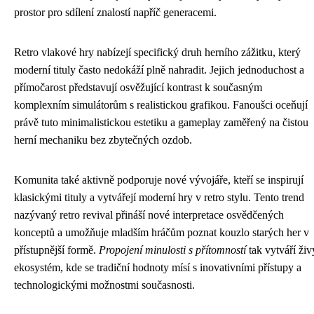
prostor pro sdílení znalostí napříč generacemi.
Retro vlakové hry nabízejí specifický druh herního zážitku, který
moderní tituly často nedokáží plně nahradit. Jejich jednoduchost a
přímočarost představují osvěžující kontrast k současným
komplexním simulátorům s realistickou grafikou. Fanoušci oceňují
právě tuto minimalistickou estetiku a gameplay zaměřený na čistou
herní mechaniku bez zbytečných ozdob.
Komunita také aktivně podporuje nové vývojáře, kteří se inspirují
klasickými tituly a vytvářejí moderní hry v retro stylu. Tento trend
nazývaný retro revival přináší nové interpretace osvědčených
konceptů a umožňuje mladším hráčům poznat kouzlo starých her v
přístupnější formě.
Propojení minulosti s přítomností
tak vytváří živ
ekosystém, kde se tradiční hodnoty mísí s inovativními přístupy a
technologickými možnostmi současnosti.