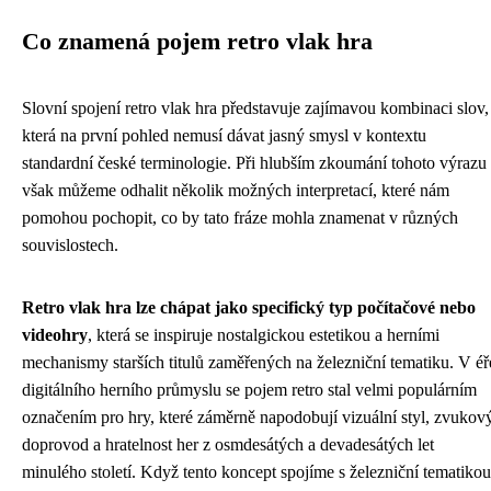
Co znamená pojem retro vlak hra
Slovní spojení retro vlak hra představuje zajímavou kombinaci slov,
která na první pohled nemusí dávat jasný smysl v kontextu
standardní české terminologie. Při hlubším zkoumání tohoto výrazu
však můžeme odhalit několik možných interpretací, které nám
pomohou pochopit, co by tato fráze mohla znamenat v různých
souvislostech.
Retro vlak hra lze chápat jako specifický typ počítačové nebo
videohry
, která se inspiruje nostalgickou estetikou a herními
mechanismy starších titulů zaměřených na železniční tematiku. V éř
digitálního herního průmyslu se pojem retro stal velmi populárním
označením pro hry, které záměrně napodobují vizuální styl, zvukov
doprovod a hratelnost her z osmdesátých a devadesátých let
minulého století. Když tento koncept spojíme s železniční tematikou