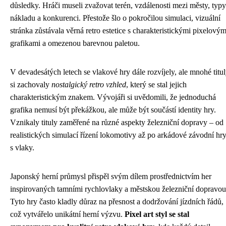
důsledky. Hráči museli zvažovat terén, vzdálenosti mezi městy, typy
nákladu a konkurenci. Přestože šlo o pokročilou simulaci, vizuální
stránka zůstávala věrná retro estetice s charakteristickými pixelovým
grafikami a omezenou barevnou paletou.
V devadesátých letech se vlakové hry dále rozvíjely, ale mnohé titu
si zachovaly
nostalgický retro vzhled
, který se stal jejich
charakteristickým znakem. Vývojáři si uvědomili, že jednoduchá
grafika nemusí být překážkou, ale může být součástí identity hry.
Vznikaly tituly zaměřené na různé aspekty železniční dopravy – od
realistických simulací řízení lokomotivy až po arkádové závodní hr
s vlaky.
Japonský herní průmysl přispěl svým dílem prostřednictvím her
inspirovaných tamními rychlovlaky a městskou železniční dopravou
Tyto hry často kladly důraz na přesnost a dodržování jízdních řádů,
což vytvářelo unikátní herní výzvu.
Pixel art styl se stal