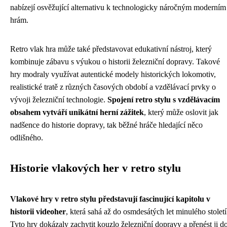
nabízejí osvěžující alternativu k technologicky náročným moderním
hrám.
Retro vlak hra může také představovat edukativní nástroj, který
kombinuje zábavu s výukou o historii železniční dopravy. Takové
hry modraly využívat autentické modely historických lokomotiv,
realistické tratě z různých časových období a vzdělávací prvky o
vývoji železniční technologie.
Spojení retro stylu s vzdělávacím
obsahem vytváří unikátní herní zážitek
, který může oslovit jak
nadšence do historie dopravy, tak běžné hráče hledající něco
odlišného.
Historie vlakových her v retro stylu
Vlakové hry v retro stylu představují fascinující kapitolu v
historii videoher
, která sahá až do osmdesátých let minulého století
Tyto hry dokázaly zachytit kouzlo železniční dopravy a přenést ji d