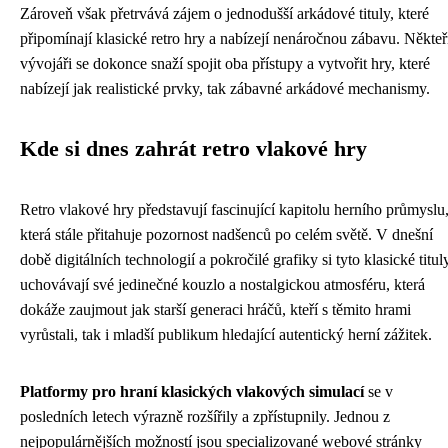
Zároveň však přetrvává zájem o jednodušší arkádové tituly, které
připomínají klasické retro hry a nabízejí nenáročnou zábavu. Někteř
vývojáři se dokonce snaží spojit oba přístupy a vytvořit hry, které
nabízejí jak realistické prvky, tak zábavné arkádové mechanismy.
Kde si dnes zahrát retro vlakové hry
Retro vlakové hry představují fascinující kapitolu herního průmyslu
která stále přitahuje pozornost nadšenců po celém světě. V dnešní
době digitálních technologií a pokročilé grafiky si tyto klasické titul
uchovávají své jedinečné kouzlo a nostalgickou atmosféru, která
dokáže zaujmout jak starší generaci hráčů, kteří s těmito hrami
vyrůstali, tak i mladší publikum hledající autentický herní zážitek.
Platformy pro hraní klasických vlakových simulací
se v
posledních letech výrazně rozšířily a zpřístupnily. Jednou z
nejpopulárnějších možností jsou specializované webové stránky