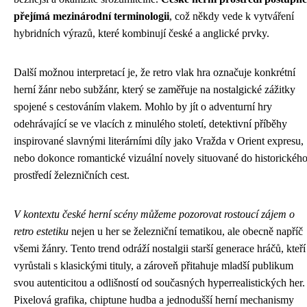
přejímá mezinárodní terminologii
, což někdy vede k vytváření
hybridních výrazů, které kombinují české a anglické prvky.
Další možnou interpretací je, že retro vlak hra označuje konkrétní
herní žánr nebo subžánr, který se zaměřuje na nostalgické zážitky
spojené s cestováním vlakem. Mohlo by jít o adventurní hry
odehrávající se ve vlacích z minulého století, detektivní příběhy
inspirované slavnými literárními díly jako Vražda v Orient expresu,
nebo dokonce romantické vizuální novely situované do historickéh
prostředí železničních cest.
V kontextu české herní scény můžeme pozorovat rostoucí zájem o
retro estetiku
nejen u her se železniční tematikou, ale obecně napříč
všemi žánry. Tento trend odráží nostalgii starší generace hráčů, kteří
vyrůstali s klasickými tituly, a zároveň přitahuje mladší publikum
svou autenticitou a odlišností od současných hyperrealistických her.
Pixelová grafika, chiptune hudba a jednodušší herní mechanismy