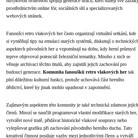
návykovou hratelnost
spojují generace hráčů, kteří sdílejí své zážitk
prostřednictvím online fór, sociálních sítí a specializovaných
webových stránek.
Fanoušci retro vlakových her často organizují virtuální setkání, kde
si vyměňují tipy na emulaci starých systémů, diskutují o technickýc
aspektech původních her a vzpomínají na dobu, kdy herní průmysl
teprve objevoval potenciál železniční tematiky. Mnoho z nich se
věnuje archivaci těchto titulů, aby zajistili jejich zachování pro
budoucí generace.
Komunita fanoušků retro vlakových her
tak
plní důležitou kulturní funkci, protože uchovává část herního
dědictví, které by jinak mohlo upadnout v zapomnění.
Zajímavým aspektem této komunity je také technická zdatnost jejíc
členů. Mnozí se naučili programovat vlastní modifikace starých her,
vytvářet nové tratě, přidávat historické vlakové soupravy nebo
vylepšovat grafiku při zachování původního herního ducha. Tato
kreativní činnost posiluje vazby mezi jednotlivými členy a vytváří