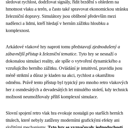
sledovat rychlost, dodržovat signály, řídit brzdění s ohledem na
hmotnost vlaku a terén, a často také spravovat ekonomickou stránk
železniční dopravy. Simulátory jsou oblíbené především mezi
nadšenci a lidmi, kteří hledají v herním zážitku hloubku a
komplexnost.
Arkádové vlakové hry naproti tomu představují
zjednodušený a
zábavnější přístup k železniční tematice
. Tyto hry se nesnaží o
dokonalou simulaci reality, ale spíše o vytvoření dynamického a
vzrušujícího herního zážitku. Ovládání je intuitivní, pravidla jsou
méně striktní a důraz je kladen na akci, rychlost a okamžitou
odměnu. Právě tento přístup byl typický pro mnoho retro vlakových
her z osmdesátých a devadesátých let minulého století, kdy technic
možnosti neumožňovaly příliš komplexní simulace.
Slovní spojení retro vlak hra evokuje nostalgii po starších herních
titulech, které nebyly zatíženy moderními grafickými efekty ani
složitými mechanismy.
Tyto hry se vyznačovaly jednoduchostí