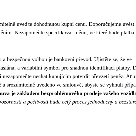
ozumitelně uveďte dohodnutou kupní cenu. Doporučujeme uvést
uměním. Nezapomeňte specifikovat měnu, ve které bude platba
u a bezpečnou volbou je bankovní převod. Ujistěte se, že ve
aslána, a variabilní symbol pro snadnou identifikaci platby. D
si nezapomeňte nechat kupujícím potvrdit převzetí peněz. Ať 
asně a srozumitelně uvedeno ve smlouvě, abyste se vyhnuli pří
uva je základem bezproblémového prodeje vašeho vozidl
pozornosti a pečlivosti bude celý proces jednoduchý a bezstar