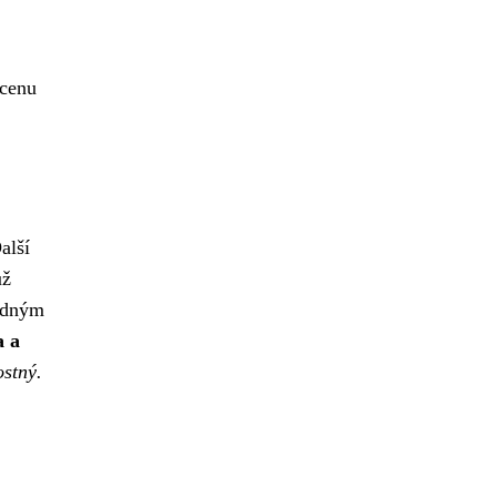
 cenu
alší
už
padným
a a
ostný.