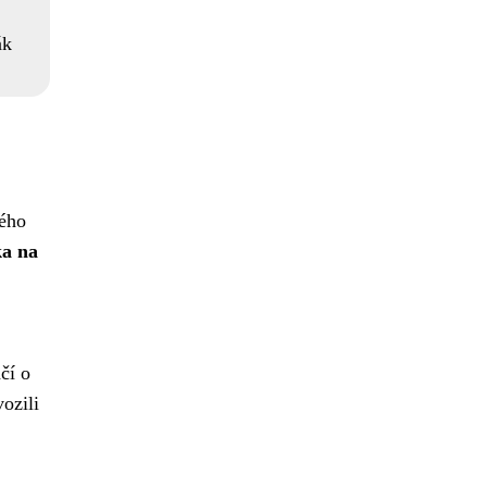
ák
vého
ka na
čí o
ozili