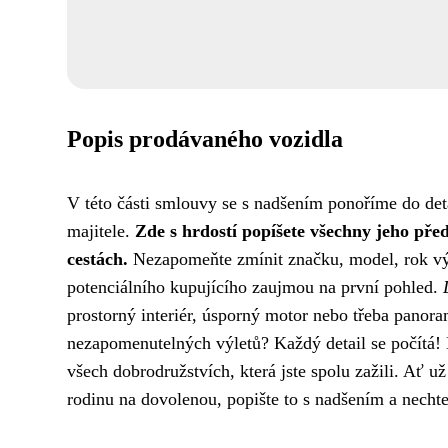
Popis prodávaného vozidla
V této části smlouvy se s nadšením ponoříme do det
majitele.
Zde s hrdostí popíšete všechny jeho před
cestách.
Nezapomeňte zmínit značku, model, rok výro
potenciálního kupujícího zaujmou na první pohled.
prostorný interiér, úsporný motor nebo třeba panora
nezapomenutelných výletů? Každý detail se počítá! 
všech dobrodružstvích, která jste spolu zažili. Ať u
rodinu na dovolenou, popište to s nadšením a nechte