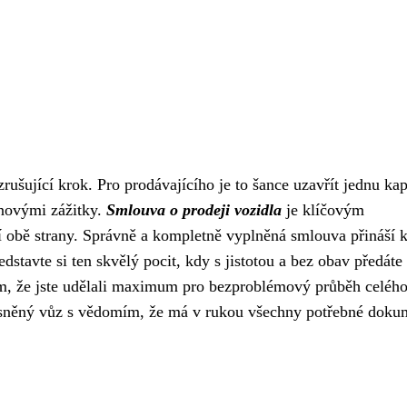
rušující krok. Pro prodávajícího je to šance uzavřít jednu kap
a novými zážitky.
Smlouva o prodeji vozidla
je klíčovým
í obě strany. Správně a kompletně vyplněná smlouva přináší k
dstavte si ten skvělý pocit, kdy s jistotou a bez obav předáte 
m, že jste udělali maximum pro bezproblémový průběh celéh
 vysněný vůz s vědomím, že má v rukou všechny potřebné doku