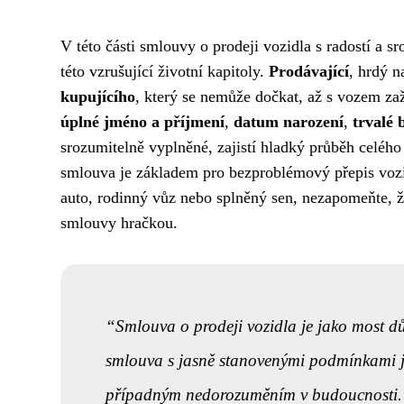
V této části smlouvy o prodeji vozidla s radostí a s
této vzrušující životní kapitoly.
Prodávající
, hrdý n
kupujícího
, který se nemůže dočkat, až s vozem zaž
úplné jméno a příjmení
,
datum narození
,
trvalé 
srozumitelně vyplněné, zajistí hladký průběh celé
smlouva je základem pro bezproblémový přepis vozidl
auto, rodinný vůz nebo splněný sen, nezapomeňte, že 
smlouvy hračkou.
Smlouva o prodeji vozidla je jako most d
smlouva s jasně stanovenými podmínkami 
případným nedorozuměním v budoucnosti.