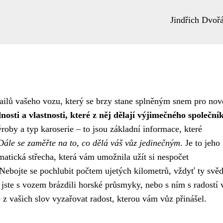
Jindřich Dvoř
ailů vašeho vozu, který se brzy stane splněným snem pro no
nosti a vlastnosti, které z něj dělají výjimečného společní
by a typ karoserie – to jsou základní informace, které
Dále se zaměřte na to, co dělá váš vůz jedinečným
. Je to jeho
matická střecha, která vám umožnila užít si nespočet
Nebojte se pochlubit počtem ujetých kilometrů, vždyť ty svěd
ž jste s vozem brázdili horské průsmyky, nebo s ním s radostí v
 z vašich slov vyzařovat radost, kterou vám vůz přinášel.