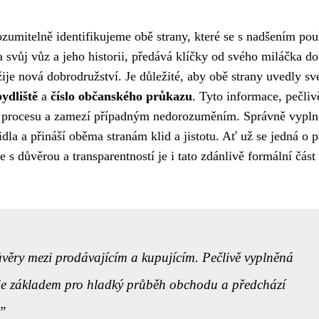
rozumitelně identifikujeme obě strany, které se s nadšením pou
a svůj vůz a jeho historii, předává klíčky od svého miláčka d
ije nová dobrodružství. Je důležité, aby obě strany uvedly sv
bydliště
a
číslo občanského průkazu
. Tyto informace, pečliv
ho procesu a zamezí případným nedorozuměním. Správně vypl
a a přináší oběma stranám klid a jistotu. Ať už se jedná o p
s důvěrou a transparentností je i tato zdánlivě formální část
ůvěry mezi prodávajícím a kupujícím. Pečlivě vyplněná
je základem pro hladký průběh obchodu a předchází