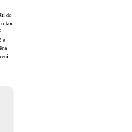
ští do
o rukou
é
ě a
něná
rvní