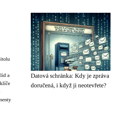
itolu
lid a
Datová schránka: Kdy je zpráva
klíče
doručená, i když ji neotevřete?
o
menty