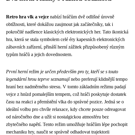
Retro hra vlk a vejce
nabízí hráčům dvě odlišné úrovně
obtížnosti, které dokážou zaujmout jak začátečníky, tak i
pokročilé nadšence klasických elektronických her. Tato ikonická
hra, která se stala symbolem celé éry kapesních elektronických
zábavních zařízení, přináší herní zážitek přizpůsobený různým
typům hráčů a jejich dovednostem.
První herní režim je určen především pro ty, kteří se s touto
legendární hrou teprve seznamují
nebo preferují klidnější tempo
hraní bez nadměrného stresu. V tomto základním režimu padají
vejce z hnízd pomalejším tempem, což hráči poskytuje dostatek
času na reakci a přemístění vlka do správné pozice. Jedná se o
ideální volbu pro chvíle relaxace, kdy chcete pouze odreagovat
od náročného dne a užít si nostalgickou atmosféru bez
zbytečného napětí. Tento režim umožňuje hráčům lépe pochopit
mechaniku hry, naučit se správně odhadovat trajektorii