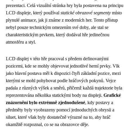
prezentaci. Celá vizuální stránka hry byla postavena na principu
LCD displeje, který používal
statické obrazové segmenty
místo
plynulé animace, jak ji známe z moderních her. Tento přístup
nebyl pouze technickým omezením své doby, ale stal se
charakteristickým prvkem, který dodával hře jedinečnou
atmosféru a styl.
LCD displej v této hře pracoval s předem definovanými
pozicemi, kde se mohly objevovat jednotlivé herní prvky. Vlk
jako hlavní postava měl k dispozici čtyři základní pozice, mezi
kterými se mohl pohybovat podle hráčových pokynů. Vejce
padala z různých výšek a směrů, přičemž každá trajektorie byla
reprezentována několika statickými body na displeji.
Grafické
znázornění bylo extrémně zjednodušené
, kdy postavy a
předměty byly vyobrazeny pomocí jednoduchých obrysů a
siluet, které však byly dostatečně výrazné na to, aby hráč
okamžitě rozpoznal, co se na obrazovce děje.