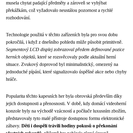
musela chytat padající předměty a zároveň se vyhýbat
překážkám, což vyžadovalo neustálou pozornost a rychlé
rozhodování.
Technologie použitá v těchto zařízeních byla pro svou dobu
pokročilá, i když z dnešního pohledu může působit primitivně.
Segmentový LCD displej zobrazoval předem definované pozice
herních objektů
, které se rozsvěcovaly podle aktuální herní
situace. Zvukový doprovod byl minimalistický, omezený na
jednoduché pípání, které signalizovalo úspěšné akce nebo chyby
hráče.
Popularita těchto kapesních her byla obrovská především díky
jejich dostupnosti a přenosnosti. V době, kdy domácí videoherní
konzole byly na východě vzácností a počítače luxusním zbožím,
představovaly tyto malé přístroje dostupnou formu elektronické
zábavy.
Děti i dospělí trávili hodiny pokusů o překonání