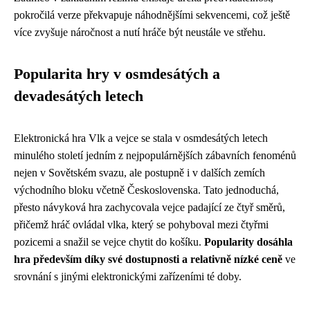
pokročilá verze překvapuje náhodnějšími sekvencemi, což ještě
více zvyšuje náročnost a nutí hráče být neustále ve střehu.
Popularita hry v osmdesátých a
devadesátých letech
Elektronická hra Vlk a vejce se stala v osmdesátých letech
minulého století jedním z nejpopulárnějších zábavních fenoménů
nejen v Sovětském svazu, ale postupně i v dalších zemích
východního bloku včetně Československa. Tato jednoduchá,
přesto návyková hra zachycovala vejce padající ze čtyř směrů,
přičemž hráč ovládal vlka, který se pohyboval mezi čtyřmi
pozicemi a snažil se vejce chytit do košíku.
Popularity dosáhla
hra především díky své dostupnosti a relativně nízké ceně
ve
srovnání s jinými elektronickými zařízeními té doby.