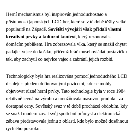
Herní mechanismus byl inspirován jednoduchostью a
přístupností japonských LCD her, které se v té době těšily velké
popularitě na Západě.
Sovětští vývojáři však přidali vlastní
kreativní prvky a kulturní kontext
, který rezonoval s
domácím publikem. Hra zobrazovala vlka, který se snažil chytat
padající vejce do košíku, přičemž hráč musel ovládat postavičku
tak, aby zachytil co nejvíce vajec a zabránil jejich rozbití.
Technologicky byla hra realizována pomocí jednoduchého LCD
displeje s předem definovanými pozicemi, kde se mohly
objevovat různé herní prvky. Tato technologie byla v roce 1984
relativně levná na výrobu a umožňovala masovou produkci za
dostupné ceny. Sovětský svaz v té době procházel obdobím, kdy
se snažil modernizovat svůj spotřební průmysl a elektronická
zábava představovala jednu z oblastí, kde bylo možné dosáhnout
rychlého pokroku.