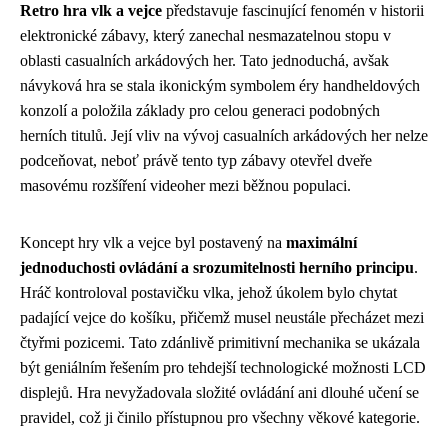
Retro hra vlk a vejce
představuje fascinující fenomén v historii
elektronické zábavy, který zanechal nesmazatelnou stopu v
oblasti casualních arkádových her. Tato jednoduchá, avšak
návyková hra se stala ikonickým symbolem éry handheldových
konzolí a položila základy pro celou generaci podobných
herních titulů. Její vliv na vývoj casualních arkádových her nelze
podceňovat, neboť právě tento typ zábavy otevřel dveře
masovému rozšíření videoher mezi běžnou populaci.
Koncept hry vlk a vejce byl postavený na
maximální
jednoduchosti ovládání a srozumitelnosti herního principu
.
Hráč kontroloval postavičku vlka, jehož úkolem bylo chytat
padající vejce do košíku, přičemž musel neustále přecházet mezi
čtyřmi pozicemi. Tato zdánlivě primitivní mechanika se ukázala
být geniálním řešením pro tehdejší technologické možnosti LCD
displejů. Hra nevyžadovala složité ovládání ani dlouhé učení se
pravidel, což ji činilo přístupnou pro všechny věkové kategorie.