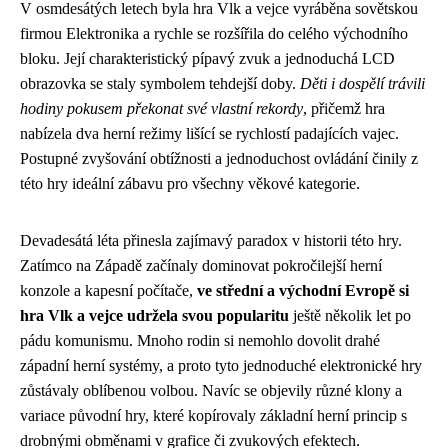
V osmdesátých letech byla hra Vlk a vejce vyráběna sovětskou
firmou Elektronika a rychle se rozšířila do celého východního
bloku. Její charakteristický pípavý zvuk a jednoduchá LCD
obrazovka se staly symbolem tehdejší doby.
Děti i dospělí trávili
hodiny pokusem překonat své vlastní rekordy
, přičemž hra
nabízela dva herní režimy lišící se rychlostí padajících vajec.
Postupné zvyšování obtížnosti a jednoduchost ovládání činily z
této hry ideální zábavu pro všechny věkové kategorie.
Devadesátá léta přinesla zajímavý paradox v historii této hry.
Zatímco na Západě začínaly dominovat pokročilejší herní
konzole a kapesní počítače,
ve střední a východní Evropě si
hra Vlk a vejce udržela svou popularitu
ještě několik let po
pádu komunismu. Mnoho rodin si nemohlo dovolit drahé
západní herní systémy, a proto tyto jednoduché elektronické hry
zůstávaly oblíbenou volbou. Navíc se objevily různé klony a
variace původní hry, které kopírovaly základní herní princip s
drobnými obměnami v grafice či zvukových efektech.