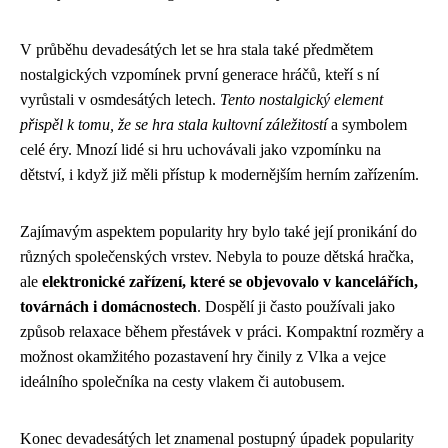
V průběhu devadesátých let se hra stala také předmětem
nostalgických vzpomínek první generace hráčů, kteří s ní
vyrůstali v osmdesátých letech.
Tento nostalgický element
přispěl k tomu, že se hra stala kultovní záležitostí
a symbolem
celé éry. Mnozí lidé si hru uchovávali jako vzpomínku na
dětství, i když již měli přístup k modernějším herním zařízením.
Zajímavým aspektem popularity hry bylo také její pronikání do
různých společenských vrstev. Nebyla to pouze dětská hračka,
ale
elektronické zařízení, které se objevovalo v kancelářích,
továrnách i domácnostech
. Dospělí ji často používali jako
způsob relaxace během přestávek v práci. Kompaktní rozměry a
možnost okamžitého pozastavení hry činily z Vlka a vejce
ideálního společníka na cesty vlakem či autobusem.
Konec devadesátých let znamenal postupný úpadek popularity