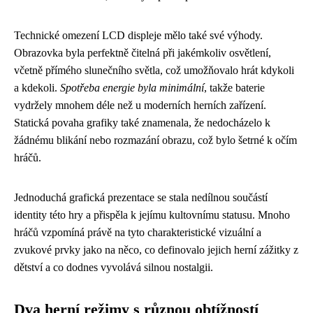
Technické omezení LCD displeje mělo také své výhody.
Obrazovka byla perfektně čitelná při jakémkoliv osvětlení,
včetně přímého slunečního světla, což umožňovalo hrát kdykoli
a kdekoli.
Spotřeba energie byla minimální
, takže baterie
vydržely mnohem déle než u moderních herních zařízení.
Statická povaha grafiky také znamenala, že nedocházelo k
žádnému blikání nebo rozmazání obrazu, což bylo šetrné k očím
hráčů.
Jednoduchá grafická prezentace se stala nedílnou součástí
identity této hry a přispěla k jejímu kultovnímu statusu. Mnoho
hráčů vzpomíná právě na tyto charakteristické vizuální a
zvukové prvky jako na něco, co definovalo jejich herní zážitky z
dětství a co dodnes vyvolává silnou nostalgii.
Dva herní režimy s různou obtížností