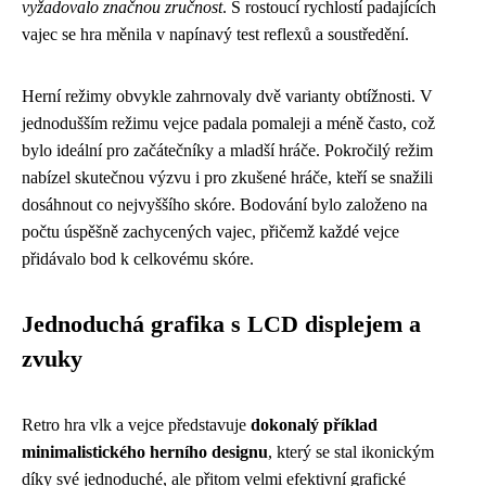
vyžadovalo značnou zručnost
. S rostoucí rychlostí padajících
vajec se hra měnila v napínavý test reflexů a soustředění.
Herní režimy obvykle zahrnovaly dvě varianty obtížnosti. V
jednodušším režimu vejce padala pomaleji a méně často, což
bylo ideální pro začátečníky a mladší hráče. Pokročilý režim
nabízel skutečnou výzvu i pro zkušené hráče, kteří se snažili
dosáhnout co nejvyššího skóre. Bodování bylo založeno na
počtu úspěšně zachycených vajec, přičemž každé vejce
přidávalo bod k celkovému skóre.
Jednoduchá grafika s LCD displejem a
zvuky
Retro hra vlk a vejce představuje
dokonalý příklad
minimalistického herního designu
, který se stal ikonickým
díky své jednoduché, ale přitom velmi efektivní grafické