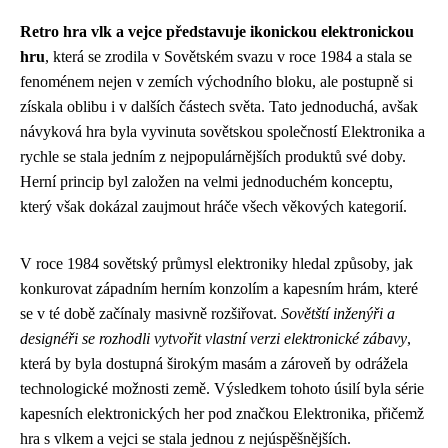
Retro hra vlk a vejce představuje ikonickou elektronickou
hru
, která se zrodila v Sovětském svazu v roce 1984 a stala se
fenoménem nejen v zemích východního bloku, ale postupně si
získala oblibu i v dalších částech světa. Tato jednoduchá, avšak
návyková hra byla vyvinuta sovětskou společností Elektronika a
rychle se stala jedním z nejpopulárnějších produktů své doby.
Herní princip byl založen na velmi jednoduchém konceptu,
který však dokázal zaujmout hráče všech věkových kategorií.
V roce 1984 sovětský průmysl elektroniky hledal způsoby, jak
konkurovat západním herním konzolím a kapesním hrám, které
se v té době začínaly masivně rozšiřovat.
Sovětští inženýři a
designéři se rozhodli vytvořit vlastní verzi elektronické zábavy
,
která by byla dostupná širokým masám a zároveň by odrážela
technologické možnosti země. Výsledkem tohoto úsilí byla série
kapesních elektronických her pod značkou Elektronika, přičemž
hra s vlkem a vejci se stala jednou z nejúspěšnějších.