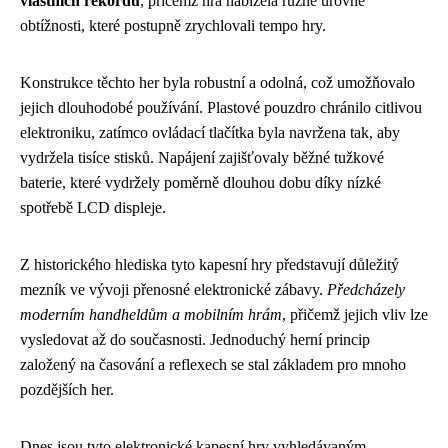
vlastních rekordů
, přičemž hra nabízela různé úrovně
obtížnosti, které postupně zrychlovali tempo hry.
Konstrukce těchto her byla robustní a odolná, což umožňovalo
jejich dlouhodobé používání. Plastové pouzdro chránilo citlivou
elektroniku, zatímco ovládací tlačítka byla navržena tak, aby
vydržela tisíce stisků. Napájení zajišťovaly běžné tužkové
baterie, které vydržely poměrně dlouhou dobu díky nízké
spotřebě LCD displeje.
Z historického hlediska tyto kapesní hry představují důležitý
mezník ve vývoji přenosné elektronické zábavy.
Předcházely
moderním handheldům a mobilním hrám
, přičemž jejich vliv lze
vysledovat až do současnosti. Jednoduchý herní princip
založený na časování a reflexech se stal základem pro mnoho
pozdějších her.
Dnes jsou tyto elektronické kapesní hry vyhledávaným