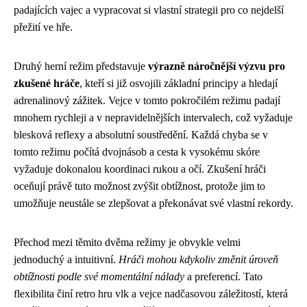
padajících vajec a vypracovat si vlastní strategii pro co nejdelší
přežití ve hře.
Druhý herní režim představuje
výrazně náročnější výzvu pro
zkušené hráče
, kteří si již osvojili základní principy a hledají
adrenalinový zážitek. Vejce v tomto pokročilém režimu padají
mnohem rychleji a v nepravidelnějších intervalech, což vyžaduje
blesková reflexy a absolutní soustředění. Každá chyba se v
tomto režimu počítá dvojnásob a cesta k vysokému skóre
vyžaduje dokonalou koordinaci rukou a očí. Zkušení hráči
oceňují právě tuto možnost zvýšit obtížnost, protože jim to
umožňuje neustále se zlepšovat a překonávat své vlastní rekordy.
Přechod mezi těmito dvěma režimy je obvykle velmi
jednoduchý a intuitivní.
Hráči mohou kdykoliv změnit úroveň
obtížnosti podle své momentální nálady
a preferencí. Tato
flexibilita činí retro hru vlk a vejce nadčasovou záležitostí, která