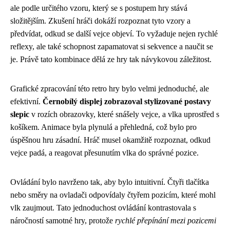
ale podle určitého vzoru, který se s postupem hry stává
složitějším. Zkušení hráči dokáží rozpoznat tyto vzory a
předvídat, odkud se další vejce objeví. To vyžaduje nejen rychlé
reflexy, ale také schopnost zapamatovat si sekvence a naučit se
je. Právě tato kombinace dělá ze hry tak návykovou záležitost.
Grafické zpracování této retro hry bylo velmi jednoduché, ale
efektivní.
Černobílý displej zobrazoval stylizované postavy
slepic
v rozích obrazovky, které snášely vejce, a vlka uprostřed s
košíkem. Animace byla plynulá a přehledná, což bylo pro
úspěšnou hru zásadní. Hráč musel okamžitě rozpoznat, odkud
vejce padá, a reagovat přesunutím vlka do správné pozice.
Ovládání bylo navrženo tak, aby bylo intuitivní. Čtyři tlačítka
nebo směry na ovladači odpovídaly čtyřem pozicím, které mohl
vlk zaujmout. Tato jednoduchost ovládání kontrastovala s
náročností samotné hry, protože
rychlé přepínání mezi pozicemi