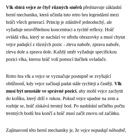
Vlk sbírá vejce ze čtyř různých směrů
představuje základní
herní mechaniku, která učinila tuto retro hru legendární mezi
hráči všech generací. Princip je zdánlivě jednoduchý, ale
vyžaduje neuvěřitelnou koncentraci a rychlé reflexy. Hráč
ovládá vlka, který se nachází ve středu obrazovky a musí chytat
vejce padající z různých pozic - zleva nahoře, zprava nahoře,
zleva dole a zprava dole. Každý směr vyžaduje specifickou
pozici vlka, kterou hráč volí pomocí tlačítek ovladače.
Retro hra vlk a vejce se vyznačuje postupně se zvyšující
obtížností, kdy vejce začínají padat stále rychleji a častěji.
Vlk
musí být neustále ve správné pozici
, aby mohl vejce zachytit
do košíku, který drží v rukou. Pokud vejce upadne na zem a
rozbije se, hráč získává trestný bod. Po nasbírání určitého počtu
trestných bodů hra končí a hráč musí začít znovu od začátku.
Zajímavostí této herní mechaniky je, že
vejce nepadají náhodně
,