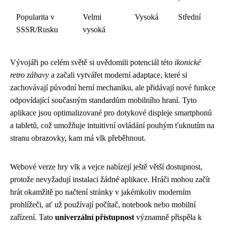
Popularita v
Velmi
Vysoká
Střední
SSSR/Rusku
vysoká
Vývojáři po celém světě si uvědomili potenciál této
ikonické
retro zábavy
a začali vytvářet moderní adaptace, které si
zachovávají původní herní mechaniku, ale přidávají nové funkce
odpovídající současným standardům mobilního hraní. Tyto
aplikace jsou optimalizované pro dotykové displeje smartphonů
a tabletů, což umožňuje intuitivní ovládání pouhým ťuknutím na
stranu obrazovky, kam má vlk přeběhnout.
Webové verze hry vlk a vejce nabízejí ještě větší dostupnost,
protože nevyžadují instalaci žádné aplikace. Hráči mohou začít
hrát okamžitě po načtení stránky v jakémkoliv moderním
prohlížeči, ať už používají počítač, notebook nebo mobilní
zařízení. Tato
univerzální přístupnost
významně přispěla k