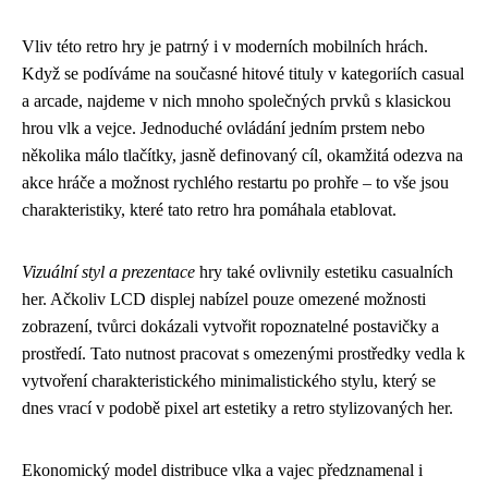
Vliv této retro hry je patrný i v moderních mobilních hrách.
Když se podíváme na současné hitové tituly v kategoriích casual
a arcade, najdeme v nich mnoho společných prvků s klasickou
hrou vlk a vejce. Jednoduché ovládání jedním prstem nebo
několika málo tlačítky, jasně definovaný cíl, okamžitá odezva na
akce hráče a možnost rychlého restartu po prohře – to vše jsou
charakteristiky, které tato retro hra pomáhala etablovat.
Vizuální styl a prezentace
hry také ovlivnily estetiku casualních
her. Ačkoliv LCD displej nabízel pouze omezené možnosti
zobrazení, tvůrci dokázali vytvořit ropoznatelné postavičky a
prostředí. Tato nutnost pracovat s omezenými prostředky vedla k
vytvoření charakteristického minimalistického stylu, který se
dnes vrací v podobě pixel art estetiky a retro stylizovaných her.
Ekonomický model distribuce vlka a vajec předznamenal i