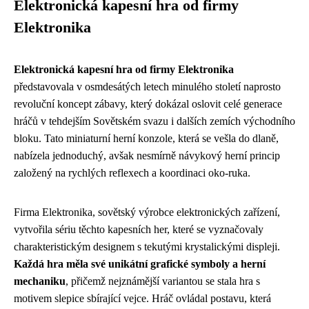
Elektronická kapesní hra od firmy
Elektronika
Elektronická kapesní hra od firmy Elektronika
představovala v osmdesátých letech minulého století naprosto
revoluční koncept zábavy, který dokázal oslovit celé generace
hráčů v tehdejším Sovětském svazu i dalších zemích východního
bloku. Tato miniaturní herní konzole, která se vešla do dlaně,
nabízela jednoduchý, avšak nesmírně návykový herní princip
založený na rychlých reflexech a koordinaci oko-ruka.
Firma Elektronika, sovětský výrobce elektronických zařízení,
vytvořila sériu těchto kapesních her, které se vyznačovaly
charakteristickým designem s tekutými krystalickými displeji.
Každá hra měla své unikátní grafické symboly a herní
mechaniku
, přičemž nejznámější variantou se stala hra s
motivem slepice sbírající vejce. Hráč ovládal postavu, která