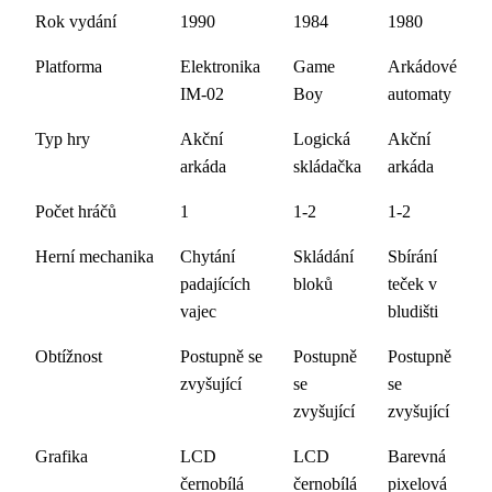
Rok vydání
1990
1984
1980
Platforma
Elektronika
Game
Arkádové
IM-02
Boy
automaty
Typ hry
Akční
Logická
Akční
arkáda
skládačka
arkáda
Počet hráčů
1
1-2
1-2
Herní mechanika
Chytání
Skládání
Sbírání
padajících
bloků
teček v
vajec
bludišti
Obtížnost
Postupně se
Postupně
Postupně
zvyšující
se
se
zvyšující
zvyšující
Grafika
LCD
LCD
Barevná
černobílá
černobílá
pixelová