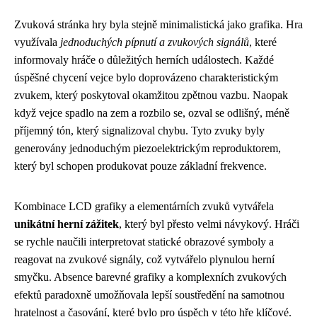
Zvuková stránka hry byla stejně minimalistická jako grafika. Hra
využívala
jednoduchých pípnutí a zvukových signálů
, které
informovaly hráče o důležitých herních událostech. Každé
úspěšné chycení vejce bylo doprovázeno charakteristickým
zvukem, který poskytoval okamžitou zpětnou vazbu. Naopak
když vejce spadlo na zem a rozbilo se, ozval se odlišný, méně
příjemný tón, který signalizoval chybu. Tyto zvuky byly
generovány jednoduchým piezoelektrickým reproduktorem,
který byl schopen produkovat pouze základní frekvence.
Kombinace LCD grafiky a elementárních zvuků vytvářela
unikátní herní zážitek
, který byl přesto velmi návykový. Hráči
se rychle naučili interpretovat statické obrazové symboly a
reagovat na zvukové signály, což vytvářelo plynulou herní
smyčku. Absence barevné grafiky a komplexních zvukových
efektů paradoxně umožňovala lepší soustředění na samotnou
hratelnost a časování, které bylo pro úspěch v této hře klíčové.