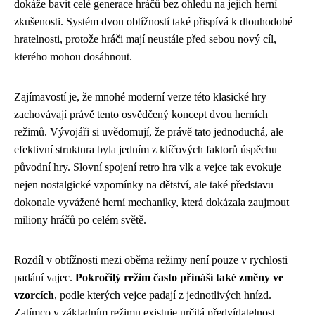
dokáže bavit celé generace hráčů bez ohledu na jejich herní
zkušenosti. Systém dvou obtížností také přispívá k dlouhodobé
hratelnosti, protože hráči mají neustále před sebou nový cíl,
kterého mohou dosáhnout.
Zajímavostí je, že mnohé moderní verze této klasické hry
zachovávají právě tento osvědčený koncept dvou herních
režimů. Vývojáři si uvědomují, že právě tato jednoduchá, ale
efektivní struktura byla jedním z klíčových faktorů úspěchu
původní hry. Slovní spojení retro hra vlk a vejce tak evokuje
nejen nostalgické vzpomínky na dětství, ale také představu
dokonale vyvážené herní mechaniky, která dokázala zaujmout
miliony hráčů po celém světě.
Rozdíl v obtížnosti mezi oběma režimy není pouze v rychlosti
padání vajec.
Pokročilý režim často přináší také změny ve
vzorcích
, podle kterých vejce padají z jednotlivých hnízd.
Zatímco v základním režimu existuje určitá předvídatelnost,