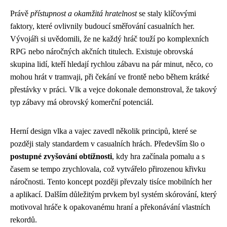
Právě
přístupnost a okamžitá hratelnost
se staly klíčovými
faktory, které ovlivnily budoucí směřování casualních her.
Vývojáři si uvědomili, že ne každý hráč touží po komplexních
RPG nebo náročných akčních titulech. Existuje obrovská
skupina lidí, kteří hledají rychlou zábavu na pár minut, něco, co
mohou hrát v tramvaji, při čekání ve frontě nebo během krátké
přestávky v práci. Vlk a vejce dokonale demonstroval, že takový
typ zábavy má obrovský komerční potenciál.
Herní design vlka a vajec zavedl několik principů, které se
později staly standardem v casualních hrách. Především šlo o
postupné zvyšování obtížnosti
, kdy hra začínala pomalu a s
časem se tempo zrychlovala, což vytvářelo přirozenou křivku
náročnosti. Tento koncept později převzaly tisíce mobilních her
a aplikací. Dalším důležitým prvkem byl systém skórování, který
motivoval hráče k opakovanému hraní a překonávání vlastních
rekordů.