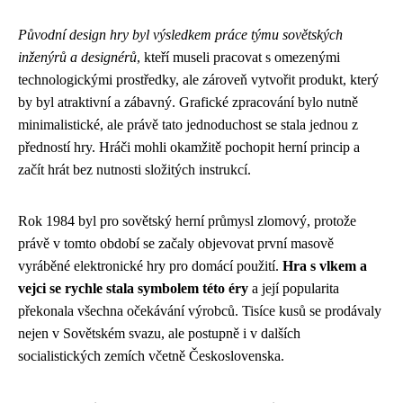
Původní design hry byl výsledkem práce týmu sovětských
inženýrů a designérů
, kteří museli pracovat s omezenými
technologickými prostředky, ale zároveň vytvořit produkt, který
by byl atraktivní a zábavný. Grafické zpracování bylo nutně
minimalistické, ale právě tato jednoduchost se stala jednou z
předností hry. Hráči mohli okamžitě pochopit herní princip a
začít hrát bez nutnosti složitých instrukcí.
Rok 1984 byl pro sovětský herní průmysl zlomový, protože
právě v tomto období se začaly objevovat první masově
vyráběné elektronické hry pro domácí použití.
Hra s vlkem a
vejci se rychle stala symbolem této éry
a její popularita
překonala všechna očekávání výrobců. Tisíce kusů se prodávaly
nejen v Sovětském svazu, ale postupně i v dalších
socialistických zemích včetně Československa.