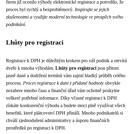
firem již ocenilo výhody elektronické registrace a potvrdilo, že
proces byl rychlý a bezproblémový.
Inspirujte se jejich
zkušenostmi a využijte moderní technologie ve prospěch svého
podnikání.
Lhůty pro registraci
Registrace k DPH je důležitým krokem pro váš podnik a otevírá
dveře k mnoha výhodám.
Lhůty pro registraci
jsou přitom
jasně dané a dodržení termínů vám zajistí hladký průběh celého
procesu.
Proces registrace k dani z přidané hodnoty
obvykle
nezabere mnoho času a finanční úřad vám ochotně poskytne
veškeré potřebné informace. Díky včasné registraci k DPH
získáte konkurenční výhodu a budete moci plně využívat všech
benefitů, které plátcovství DPH přináší. Mnoho podnikatelů si
chválí zjednodušení administrativy a úsporu finančních
prostředků po registraci k DPH.