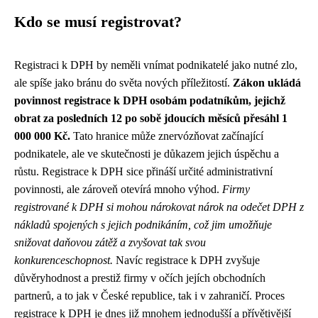
Kdo se musí registrovat?
Registraci k DPH by neměli vnímat podnikatelé jako nutné zlo,
ale spíše jako bránu do světa nových příležitostí.
Zákon ukládá
povinnost registrace k DPH osobám podatníkům, jejichž
obrat za posledních 12 po sobě jdoucích měsíců přesáhl 1
000 000 Kč.
Tato hranice může znervózňovat začínající
podnikatele, ale ve skutečnosti je důkazem jejich úspěchu a
růstu. Registrace k DPH sice přináší určité administrativní
povinnosti, ale zároveň otevírá mnoho výhod.
Firmy
registrované k DPH si mohou nárokovat nárok na odečet DPH z
nákladů spojených s jejich podnikáním, což jim umožňuje
snižovat daňovou zátěž a zvyšovat tak svou
konkurenceschopnost.
Navíc registrace k DPH zvyšuje
důvěryhodnost a prestiž firmy v očích jejích obchodních
partnerů, a to jak v České republice, tak i v zahraničí. Proces
registrace k DPH je dnes již mnohem jednodušší a přívětivější