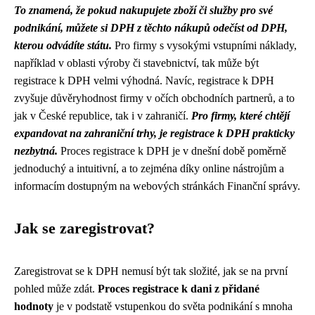
To znamená, že pokud nakupujete zboží či služby pro své
podnikání, můžete si DPH z těchto nákupů odečíst od DPH,
kterou odvádíte státu.
Pro firmy s vysokými vstupními náklady,
například v oblasti výroby či stavebnictví, tak může být
registrace k DPH velmi výhodná. Navíc, registrace k DPH
zvyšuje důvěryhodnost firmy v očích obchodních partnerů, a to
jak v České republice, tak i v zahraničí.
Pro firmy, které chtějí
expandovat na zahraniční trhy, je registrace k DPH prakticky
nezbytná.
Proces registrace k DPH je v dnešní době poměrně
jednoduchý a intuitivní, a to zejména díky online nástrojům a
informacím dostupným na webových stránkách Finanční správy.
Jak se zaregistrovat?
Zaregistrovat se k DPH nemusí být tak složité, jak se na první
pohled může zdát.
Proces registrace k dani z přidané
hodnoty
je v podstatě vstupenkou do světa podnikání s mnoha