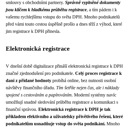
smlouvy s obchodními partnery.
Správně vyplněné dokumenty
jsou klíčem k hladkému průběhu registrace
, a tím pádem i k
vašemu rychlejšímu vstupu do světa DPH. Mnoho podnikatelů
před vámi touto cestou úspěšně prošlo a dnes těží z výhod, které
jim registrace k DPH přinesla.
Elektronická registrace
V dnešní době digitalizace přináší elektronická registrace k DPH
značné zjednodušení pro podnikatele.
Celý proces registrace k
dani z přidané hodnoty
probíhá online, bez nutnosti osobní
návštěvy finančního úřadu.
Tím šetříte nejen čas, ale i náklady
spojené s cestováním a papírováním.
Moderní systémy navíc
umožňují snadné sledování průběhu registrace a komunikaci s
finanční správou.
Elektronická registrace k DPH je tak
příkladem efektivního a uživatelsky přívětivého řešení, které
podnikatelům usnadňuje vstup do světa podnikání.
Mnoho