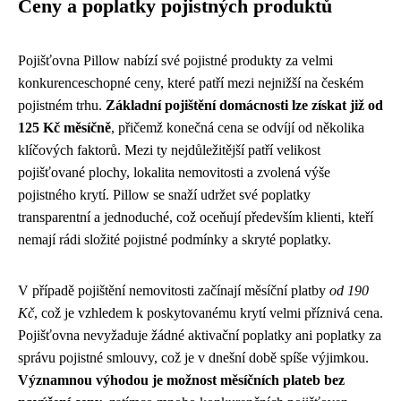
Ceny a poplatky pojistných produktů
Pojišťovna Pillow nabízí své pojistné produkty za velmi
konkurenceschopné ceny, které patří mezi nejnižší na českém
pojistném trhu.
Základní pojištění domácnosti lze získat již od
125 Kč měsíčně
, přičemž konečná cena se odvíjí od několika
klíčových faktorů. Mezi ty nejdůležitější patří velikost
pojišťované plochy, lokalita nemovitosti a zvolená výše
pojistného krytí. Pillow se snaží udržet své poplatky
transparentní a jednoduché, což oceňují především klienti, kteří
nemají rádi složité pojistné podmínky a skryté poplatky.
V případě pojištění nemovitosti začínají měsíční platby
od 190
Kč
, což je vzhledem k poskytovanému krytí velmi příznivá cena.
Pojišťovna nevyžaduje žádné aktivační poplatky ani poplatky za
správu pojistné smlouvy, což je v dnešní době spíše výjimkou.
Významnou výhodou je možnost měsíčních plateb bez