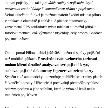
aktivní pojistky, ale také
provádět změny v pojistném krytí,
upravovat osobní údaje či komunikovat přímo s pojišťovnou
.
Velmi užitečnou funkcí je možnost nafotit škodní událost přímo
v aplikaci a okamžitě ji nahlásit. Aplikace automaticky
zaznamená GPS souřadnice místa události a umožní přiložit
fotodokumentaci, což významně urychluje celý proces likvidace
pojistné události.
Online portál Pillow nabízí ještě širší možnosti správy pojištění
než mobilní aplikace.
Prostřednictvím webového rozhraní
mohou klienti detailně analyzovat své pojistné krytí,
stahovat pojistné dokumenty či generovat zelené karty
.
Systém také automaticky upozorňuje na blížící se termíny plateb
či končící pojistky. Uživatelé si pochvalují především rychlost
odezvy systému a jeho stabilitu, která je výrazně lepší než u
tradičních pojišťoven.