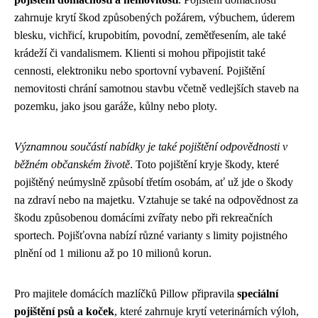
zahrnuje krytí škod způsobených požárem, výbuchem, úderem
blesku, vichřicí, krupobitím, povodní, zemětřesením, ale také
krádeží či vandalismem. Klienti si mohou připojistit také
cennosti, elektroniku nebo sportovní vybavení. Pojištění
nemovitosti chrání samotnou stavbu včetně vedlejších staveb na
pozemku, jako jsou garáže, kůlny nebo ploty.
Významnou součástí nabídky je také pojištění odpovědnosti v
běžném občanském životě
. Toto pojištění kryje škody, které
pojištěný neúmyslně způsobí třetím osobám, ať už jde o škody
na zdraví nebo na majetku. Vztahuje se také na odpovědnost za
škodu způsobenou domácími zvířaty nebo při rekreačních
sportech. Pojišťovna nabízí různé varianty s limity pojistného
plnění od 1 milionu až po 10 milionů korun.
Pro majitele domácích mazlíčků Pillow připravila
speciální
pojištění psů a koček
, které zahrnuje krytí veterinárních výloh,