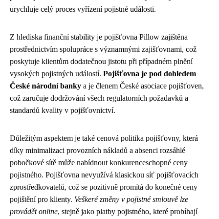
urychluje celý proces vyřízení pojistné události.
Z hlediska finanční stability je pojišťovna Pillow zajištěna
prostřednictvím spolupráce s významnými zajišťovnami, což
poskytuje klientům dodatečnou jistotu při případném plnění
vysokých pojistných událostí.
Pojišťovna je pod dohledem
České národní banky
a je členem České asociace pojišťoven,
což zaručuje dodržování všech regulatorních požadavků a
standardů kvality v pojišťovnictví.
Důležitým aspektem je také cenová politika pojišťovny, která
díky minimalizaci provozních nákladů a absenci rozsáhlé
pobočkové sítě může nabídnout konkurenceschopné ceny
pojistného. Pojišťovna nevyužívá klasickou síť pojišťovacích
zprostředkovatelů, což se pozitivně promítá do konečné ceny
pojištění pro klienty.
Veškeré změny v pojistné smlouvě lze
provádět online
, stejně jako platby pojistného, které probíhají