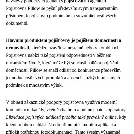
návštěvy pobočky či jednání s pojišťovacím agentem.
Pojišťovna Pillow se pyšní především svým transparentním
přístupem k pojistným podmínkám a srozumitelností všech
dokumentů.
Hlavním produktem pojišťovny je pojištění domácnosti a
nemovitosti
, které lze uzavřít samostatně nebo v kombinaci.
Pojišťovna nabízí také pojištění odpovědnosti v běžném
občanském životě, které může být součástí balíčku pojištění
domácnosti. Pillow se snaží odlišit od konkurence především
jednoduchostí svých produktů a absencí složitých pojistných
podmínek s množstvím výluk.
V oblasti zákaznické podpory pojišťovna využívá moderní
komunikační kanály, včetně chatbotu a online chatu s operátory.
Likvidace pojistných událostí probíhá také převážně online
, kdy
klienti mohou nahlásit škodu přímo přes mobilní aplikaci a
přiložit potřebnou fotodokumentaci. Tento systém významně