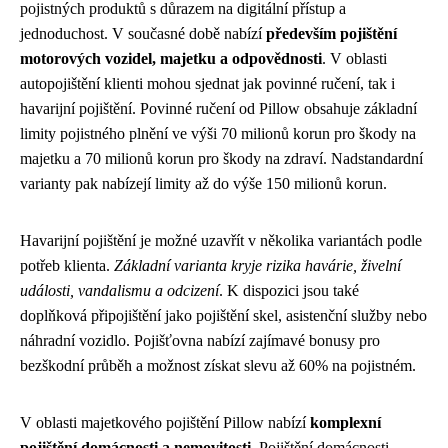
pojistných produktů s důrazem na digitální přístup a
jednoduchost. V současné době nabízí
především pojištění
motorových vozidel, majetku a odpovědnosti
. V oblasti
autopojištění klienti mohou sjednat jak povinné ručení, tak i
havarijní pojištění. Povinné ručení od Pillow obsahuje základní
limity pojistného plnění ve výši 70 milionů korun pro škody na
majetku a 70 milionů korun pro škody na zdraví. Nadstandardní
varianty pak nabízejí limity až do výše 150 milionů korun.
Havarijní pojištění je možné uzavřít v několika variantách podle
potřeb klienta.
Základní varianta kryje rizika havárie, živelní
události, vandalismu a odcizení
. K dispozici jsou také
doplňková připojištění jako pojištění skel, asistenční služby nebo
náhradní vozidlo. Pojišťovna nabízí zajímavé bonusy pro
bezškodní průběh a možnost získat slevu až 60% na pojistném.
V oblasti majetkového pojištění Pillow nabízí
komplexní
pojištění domácnosti a nemovitosti
. Pojištění domácnosti