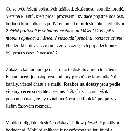
Co se týče řešení pojistných událostí, zkušenosti jsou různorodé.
Většina klientů, kteří prošli procesem likvidace pojistné události,
hodnotí komunikaci s pojišťovnou jako profesionální a efektivní.
Zvláště pozitivně je vnímána možnost nahlášení škody přes
mobilní aplikaci a následné sledování průběhu likvidace online
.
Někteří klienti však zmiňují, že v složitějších případech může
být proces časově náročnější.
Zákaznická podpora je dalším často diskutovaným tématem.
Klienti oceňují dostupnost podpory přes různé komunikační
kanály, včetně chatu a e-mailu.
Reakce na dotazy jsou podle
většiny recenzí rychlé a věcné
. Někteří zákazníci však
poznamenávají, že by uvítali možnost telefonické podpory v
širším časovém rozmezí.
V oblasti digitálních služeb získává Pillow převážně pozitivní
hodnocení. Mobilní aplikace je považována za intuitivní a