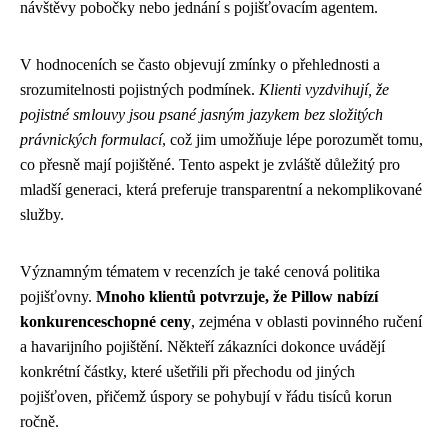
návštěvy pobočky nebo jednání s pojišťovacím agentem.
V hodnoceních se často objevují zmínky o přehlednosti a
srozumitelnosti pojistných podmínek.
Klienti vyzdvihují, že
pojistné smlouvy jsou psané jasným jazykem bez složitých
právnických formulací
, což jim umožňuje lépe porozumět tomu,
co přesně mají pojištěné. Tento aspekt je zvláště důležitý pro
mladší generaci, která preferuje transparentní a nekomplikované
služby.
Významným tématem v recenzích je také cenová politika
pojišťovny.
Mnoho klientů potvrzuje, že Pillow nabízí
konkurenceschopné ceny
, zejména v oblasti povinného ručení
a havarijního pojištění. Někteří zákazníci dokonce uvádějí
konkrétní částky, které ušetřili při přechodu od jiných
pojišťoven, přičemž úspory se pohybují v řádu tisíců korun
ročně.