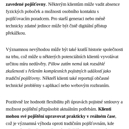
zavedené pojišťovny
. Některým klientům může vadit absence
fyzických poboček a možnosti osobního kontaktu s
pojišťovacím poradcem. Pro starší generaci nebo méně
technicky zdatné jedince může být čistě digitální přístup
překážkou.
Významnou nevýhodou může být také kratší historie společnosti
na trhu, což může u některých potenciálních klientů vyvolávat
určitou míru nedůvěry.
Pillow zatím nemá tak rozsáhlé
zkušenosti s řešením komplexních pojistných událostí jako
tradiční pojišťovny
. Někteří klienti také reportují občasné
technické problémy s aplikací nebo webovým rozhraním.
Pozitivně lze hodnotit flexibilitu při úpravách pojistné smlouvy a
možnost pojištění přizpůsobit aktuálním potřebám.
Klienti
mohou své pojištění upravovat prakticky v reálném čase
,
což je významná výhoda oproti tradičním pojišťovnám, kde