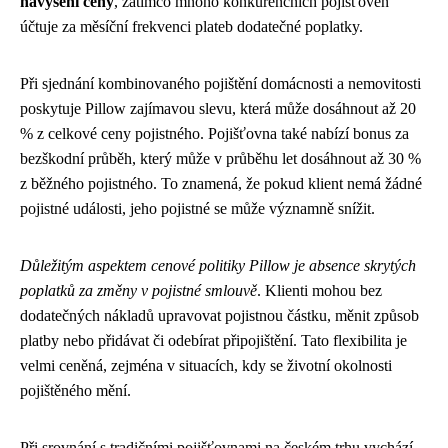
navýšení ceny
, zatímco mnoho konkurenčních pojišťoven
účtuje za měsíční frekvenci plateb dodatečné poplatky.
Při sjednání kombinovaného pojištění domácnosti a nemovitosti
poskytuje Pillow zajímavou slevu, která může dosáhnout až 20
% z celkové ceny pojistného. Pojišťovna také nabízí bonus za
bezškodní průběh, který může v průběhu let dosáhnout až 30 %
z běžného pojistného. To znamená, že pokud klient nemá žádné
pojistné události, jeho pojistné se může významně snížit.
Důležitým aspektem cenové politiky Pillow je absence skrytých
poplatků za změny v pojistné smlouvě
. Klienti mohou bez
dodatečných nákladů upravovat pojistnou částku, měnit způsob
platby nebo přidávat či odebírat připojištění. Tato flexibilita je
velmi ceněná, zejména v situacích, kdy se životní okolnosti
pojištěného mění.
Při srovnání s tradičními pojišťovnami na českém trhu vychází