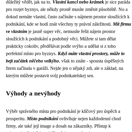
důležitý vědět, jak na to.
Vlastní kancl nebo krámek
je sice paráda
pro rozjet byznys, ale někdy prostě musíte změnit působiště. No a
dokud nemáte vlastní, často začínáte s nájmem prostor sloužících k
podnikání, kde se hodí znát všechny ty právní záležitosti.
Mít firmu
ve vlastním
je jasně super věc, nemusíte řešit nájem prostor
sloužících k podnikání a podobný věci. Můžete si tam dělat
prakticky cokoliv, předělávat podle svýho a udělat si z toho
perfektní místo pro byznys.
Když máte vlastní prostory, může to
bejt začátek něčeho velkýho
, však to znáte - spousta úspěšných
firem začínala v garáži. Nejde jen o nějaký zdi, ale o základ, na
kterým můžete postavit svůj podnikatelskej sen.
Výhody a nevýhody
Výběr správného místa pro podnikání je klíčový pro úspěch a
prosperitu.
Místo podnikání
ovlivňuje nejen každodenní chod
firmy, ale také její image a dosah na zákazníky. Přístup k