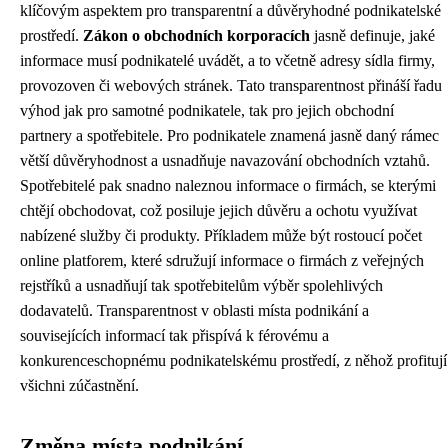
klíčovým aspektem pro transparentní a důvěryhodné podnikatelské
prostředí.
Zákon o obchodních korporacích
jasně definuje, jaké
informace musí podnikatelé uvádět, a to včetně adresy sídla firmy,
provozoven či webových stránek. Tato transparentnost přináší řadu
výhod jak pro samotné podnikatele, tak pro jejich obchodní
partnery a spotřebitele. Pro podnikatele znamená jasně daný rámec
větší důvěryhodnost a usnadňuje navazování obchodních vztahů.
Spotřebitelé pak snadno naleznou informace o firmách, se kterými
chtějí obchodovat, což posiluje jejich důvěru a ochotu využívat
nabízené služby či produkty. Příkladem může být rostoucí počet
online platforem, které sdružují informace o firmách z veřejných
rejstříků a usnadňují tak spotřebitelům výběr spolehlivých
dodavatelů. Transparentnost v oblasti místa podnikání a
souvisejících informací tak přispívá k férovému a
konkurenceschopnému podnikatelskému prostředí, z něhož profitují
všichni zúčastnění.
Změna místa podnikání