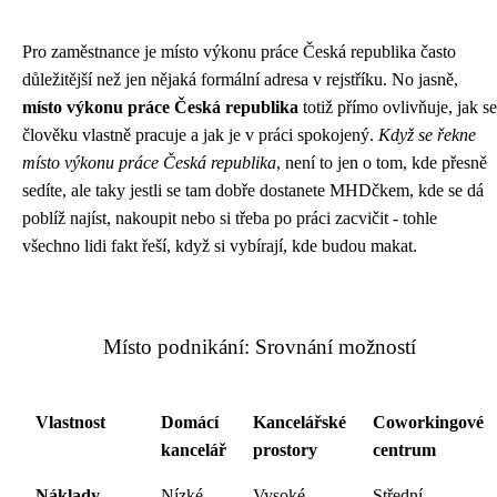
Pro zaměstnance je
místo výkonu práce Česká republika
často
důležitější než jen nějaká formální adresa v rejstříku. No jasně,
místo výkonu práce Česká republika
totiž přímo ovlivňuje, jak se
člověku vlastně pracuje a jak je v práci spokojený.
Když se řekne
místo výkonu práce Česká republika
, není to jen o tom, kde přesně
sedíte, ale taky jestli se tam dobře dostanete MHDčkem, kde se dá
poblíž najíst, nakoupit nebo si třeba po práci zacvičit - tohle
všechno lidi fakt řeší, když si vybírají, kde budou makat.
Místo podnikání: Srovnání možností
Vlastnost
Domácí
Kancelářské
Coworkingové
kancelář
prostory
centrum
Náklady
Nízké
Vysoké
Střední