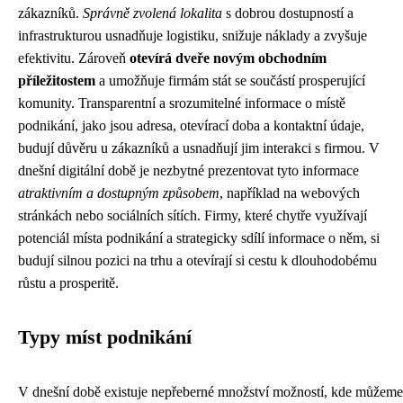
zákazníků.
Správně zvolená lokalita
s dobrou dostupností a
infrastrukturou usnadňuje logistiku, snižuje náklady a zvyšuje
efektivitu. Zároveň
otevírá dveře novým obchodním
příležitostem
a umožňuje firmám stát se součástí prosperující
komunity. Transparentní a srozumitelné informace o místě
podnikání, jako jsou adresa, otevírací doba a kontaktní údaje,
budují důvěru u zákazníků a usnadňují jim interakci s firmou. V
dnešní digitální době je nezbytné prezentovat tyto informace
atraktivním a dostupným způsobem
, například na webových
stránkách nebo sociálních sítích. Firmy, které chytře využívají
potenciál místa podnikání a strategicky sdílí informace o něm, si
budují silnou pozici na trhu a otevírají si cestu k dlouhodobému
růstu a prosperitě.
Typy míst podnikání
V dnešní době existuje nepřeberné množství možností, kde můžeme