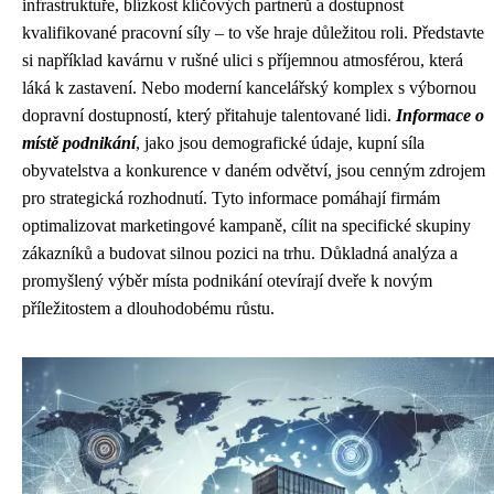
infrastruktuře, blízkost klíčových partnerů a dostupnost
kvalifikované pracovní síly – to vše hraje důležitou roli. Představte
si například kavárnu v rušné ulici s příjemnou atmosférou, která
láká k zastavení. Nebo moderní kancelářský komplex s výbornou
dopravní dostupností, který přitahuje talentované lidi.
Informace o
místě podnikání
, jako jsou demografické údaje, kupní síla
obyvatelstva a konkurence v daném odvětví, jsou cenným zdrojem
pro strategická rozhodnutí. Tyto informace pomáhají firmám
optimalizovat marketingové kampaně, cílit na specifické skupiny
zákazníků a budovat silnou pozici na trhu. Důkladná analýza a
promyšlený výběr místa podnikání otevírají dveře k novým
příležitostem a dlouhodobému růstu.