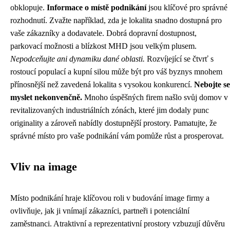
obklopuje.
Informace o místě podnikání
jsou klíčové pro správné
rozhodnutí. Zvažte například, zda je lokalita snadno dostupná pro
vaše zákazníky a dodavatele. Dobrá dopravní dostupnost,
parkovací možnosti a blízkost MHD jsou velkým plusem.
Nepodceňujte ani dynamiku dané oblasti.
Rozvíjející se čtvrť s
rostoucí populací a kupní silou může být pro váš byznys mnohem
přínosnější než zavedená lokalita s vysokou konkurencí.
Nebojte se
myslet nekonvenčně.
Mnoho úspěšných firem našlo svůj domov v
revitalizovaných industriálních zónách, které jim dodaly punc
originality a zároveň nabídly dostupnější prostory. Pamatujte, že
správné místo pro vaše podnikání vám pomůže růst a prosperovat.
Vliv na image
Místo podnikání hraje klíčovou roli v budování image firmy a
ovlivňuje, jak ji vnímají zákazníci, partneři i potenciální
zaměstnanci. Atraktivní a reprezentativní prostory vzbuzují důvěru