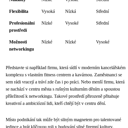
Flexibilita
Vysoká
Nízká
Střední
Profesionální
Nízké
Vysoké
Střední
prostředí
Možnosti
Nízké
Nízké
Vysoké
networkingu
Představte si například firmu, která sídlí v moderním kancelářském
komplexu s vlastním fitness centrem a kavárnou. Zaměstnanci se
sem rádi vracejí a tráví zde čas i po práci. Nebo menší firmu, která
se nachází v centru města s rušným kulturním děním a spoustou
příležitostí k networkingu. Takové prostředí přirozeně přitahuje
kreativní a ambiciózní lidi, kteří chtějí být v centru dění.
Místo podnikání tak může být silným magnetem pro talentované
jedince a hrát klíčovou roli v budování silné firemní kultury.