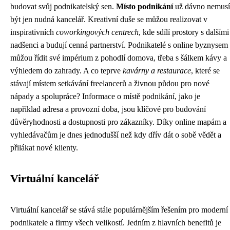
budovat svůj podnikatelský sen.
Místo podnikání
už dávno nemusí
být jen nudná kancelář. Kreativní duše se můžou realizovat v
inspirativních
coworkingových centrech
, kde sdílí prostory s dalšími
nadšenci a budují cenná partnerství. Podnikatelé s online byznysem
můžou řídit své impérium z pohodlí domova, třeba s šálkem kávy a
výhledem do zahrady. A co teprve
kavárny a restaurace
, které se
stávají místem setkávání freelancerů a živnou půdou pro nové
nápady a spolupráce? Informace o místě podnikání, jako je
například adresa a provozní doba, jsou klíčové pro budování
důvěryhodnosti a dostupnosti pro zákazníky. Díky online mapám a
vyhledávačům je dnes jednodušší než kdy dřív dát o sobě vědět a
přilákat nové klienty.
Virtuální kancelář
Virtuální kancelář se stává stále populárnějším řešením pro moderní
podnikatele a firmy všech velikostí. Jedním z hlavních benefitů je