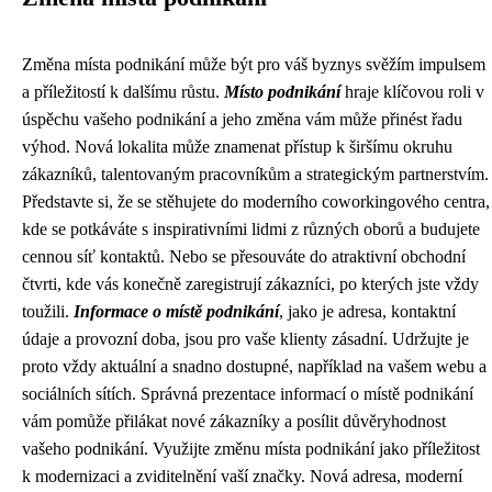
Změna místa podnikání může být pro váš byznys svěžím impulsem
a příležitostí k dalšímu růstu.
Místo podnikání
hraje klíčovou roli v
úspěchu vašeho podnikání a jeho změna vám může přinést řadu
výhod. Nová lokalita může znamenat přístup k širšímu okruhu
zákazníků, talentovaným pracovníkům a strategickým partnerstvím.
Představte si, že se stěhujete do moderního coworkingového centra,
kde se potkáváte s inspirativními lidmi z různých oborů a budujete
cennou síť kontaktů. Nebo se přesouváte do atraktivní obchodní
čtvrti, kde vás konečně zaregistrují zákazníci, po kterých jste vždy
toužili.
Informace o místě podnikání
, jako je adresa, kontaktní
údaje a provozní doba, jsou pro vaše klienty zásadní. Udržujte je
proto vždy aktuální a snadno dostupné, například na vašem webu a
sociálních sítích. Správná prezentace informací o místě podnikání
vám pomůže přilákat nové zákazníky a posílit důvěryhodnost
vašeho podnikání. Využijte změnu místa podnikání jako příležitost
k modernizaci a zviditelnění vaší značky. Nová adresa, moderní