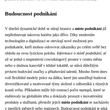
Budoucnost podnikání
V dnešní dynamické době se stírají hranice a
místo podnikání
již
nepředstavuje takovou bariéru jako dříve. Díky moderním
technologiím a digitalizaci se otevírají nové možnosti pro
podnikatele, kteří mohou oslovovat zákazníky po celém světě bez
ohledu na svou fyzickou polohu.
Informace o místě podnikání
, ať
už se jedná o inspirativní coworkingový prostor v centru města
nebo o útulnou kancelář v klidné lokalitě, se stává důležitým
prvkem budování značky a přitahování talentů. Mnoho firem dnes
volí flexibilní modely práce na dálku, které jim umožňují budovat
diverzifikované a motivované týmy složené z odborníků z různých
koutů světa. Příkladem může být rostoucí počet startupů, které se
etablovaly na globálním trhu a dokázaly prorazit s inovativními
produkty a službami, přestože jejich
místo podnikání
se nacházelo
v menších městech nebo regionech. Budoucnost podnikání je plná