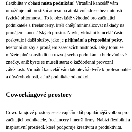
flexibilita v oblasti
místa podnikání
. Virtuální kancelář vám
umožňuje mít prestižní adresu na atraktivní adrese bez nutnosti
fyzické přítomnosti. To je obzvláště výhodné pro začínající
podnikatele a freelancerry, kteří chtějí minimalizovat náklady na
pronájem kancelářských prostor. Navíc, virtuální kancelář často
poskytuje i další služby, jako je
přijímání a přeposílání pošty
,
telefonní služby a pronájem zasedacích místností. Díky tomu se
můžete plně soustředit na rozvoj svého podnikání a budování své
značky, aniž byste se museli starat o každodenní provozní
záležitosti. Virtuální kancelář vám tak otevírá dveře k profesionalitě
a důvěryhodnosti, ať už podnikáte odkudkoli.
Coworkingové prostory
Coworkingové prostory se stávají čím dál populárnější volbou pro
začínající podnikatele, freelancery i menší firmy. Nabízí flexibilní a
inspirativní prostředí, které podporuje kreativitu a produktivitu.