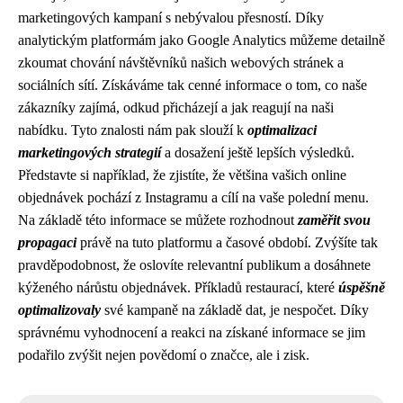
marketingových kampaní s nebývalou přesností. Díky
analytickým platformám jako Google Analytics můžeme detailně
zkoumat chování návštěvníků našich webových stránek a
sociálních sítí. Získáváme tak cenné informace o tom, co naše
zákazníky zajímá, odkud přicházejí a jak reagují na naši
nabídku. Tyto znalosti nám pak slouží k
optimalizaci
marketingových strategií
a dosažení ještě lepších výsledků.
Představte si například, že zjistíte, že většina vašich online
objednávek pochází z Instagramu a cílí na vaše polední menu.
Na základě této informace se můžete rozhodnout
zaměřit svou
propagaci
právě na tuto platformu a časové období. Zvýšíte tak
pravděpodobnost, že oslovíte relevantní publikum a dosáhnete
kýženého nárůstu objednávek. Příkladů restaurací, které
úspěšně
optimalizovaly
své kampaně na základě dat, je nespočet. Díky
správnému vyhodnocení a reakci na získané informace se jim
podařilo zvýšit nejen povědomí o značce, ale i zisk.