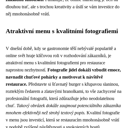
dlouhou trať, ale s trochou kreativity a úsilí se vám investice do
něj mnohonásobně vrátí.
Atraktivní menu s kvalitními fotografiemi
V dnešní době, kdy se gastronomie těší nebývalé popularitě a
online svět hraje klíčovou roli v rozhodování zákazníků, je
atraktivní menu s kvalitními fotografiemi pro restaurace
naprostou nezbytností.
Fotografie jídel dokáží vzbudit emoce,
navnadit chuťové pohárky a motivovat k návštěvě
restaurace.
Představte si šťavnatý burger s křupavou slaninou,
rozteklým čedarem a zlatavými hranolkami, to vše zachycené na
profesionální fotografii, která zdůrazňuje jeho neodolatelnou
chuť.
Takový obrázek dokáže zaujmout potenciálního zákazníka
mnohem efektivněji než strohý textový popis.
Kvalitní fotografie
v menu jsou investicí, která se restauracím mnohonásobně vrátí
v podobě zvýšené návštěvnosti a spokojených hostů.