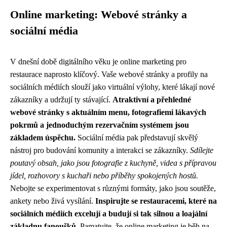
Online marketing: Webové stránky a
sociální média
V dnešní době digitálního věku je online marketing pro
restaurace naprosto klíčový. Vaše webové stránky a profily na
sociálních médiích slouží jako virtuální výlohy, které lákají nové
zákazníky a udržují ty stávající.
Atraktivní a přehledné
webové stránky s aktuálním menu, fotografiemi lákavých
pokrmů a jednoduchým rezervačním systémem jsou
základem úspěchu.
Sociální média pak představují skvělý
nástroj pro budování komunity a interakci se zákazníky.
Sdílejte
poutavý obsah, jako jsou fotografie z kuchyně, videa s přípravou
jídel, rozhovory s kuchaři nebo příběhy spokojených hostů.
Nebojte se experimentovat s různými formáty, jako jsou soutěže,
ankety nebo živá vysílání.
Inspirujte se restauracemi, které na
sociálních médiích excelují a budují si tak silnou a loajální
základnu fanoušků.
Pamatujte, že online marketing je běh na