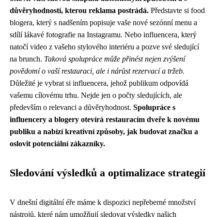
důvěryhodností, kterou reklama postrádá.
Představte si food
blogera, který s nadšením popisuje vaše nové sezónní menu a
sdílí lákavé fotografie na Instagramu. Nebo influencera, který
natočí video z vašeho stylového interiéru a pozve své sledující
na brunch.
Taková spolupráce může přinést nejen zvýšení
povědomí o vaší restauraci, ale i nárůst rezervací a tržeb.
Důležité je vybrat si influencera, jehož publikum odpovídá
vašemu cílovému trhu. Nejde jen o počty sledujících, ale
především o relevanci a důvěryhodnost.
Spolupráce s
influencery a blogery otevírá restauracím dveře k novému
publiku a nabízí kreativní způsoby, jak budovat značku a
oslovit potenciální zákazníky.
Sledování výsledků a optimalizace strategií
V dnešní digitální éře máme k dispozici nepřeberné množství
nástrojů, které nám umožňují sledovat výsledky našich