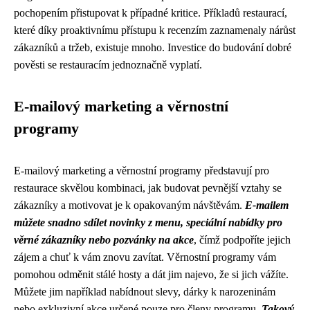
pochopením přistupovat k případné kritice. Příkladů restaurací,
které díky proaktivnímu přístupu k recenzím zaznamenaly nárůst
zákazníků a tržeb, existuje mnoho. Investice do budování dobré
pověsti se restauracím jednoznačně vyplatí.
E-mailový marketing a věrnostní
programy
E-mailový marketing a věrnostní programy představují pro
restaurace skvělou kombinaci, jak budovat pevnější vztahy se
zákazníky a motivovat je k opakovaným návštěvám.
E-mailem
můžete snadno sdílet novinky z menu, speciální nabídky pro
věrné zákazníky nebo pozvánky na akce
, čímž podpoříte jejich
zájem a chuť k vám znovu zavítat. Věrnostní programy vám
pomohou odměnit stálé hosty a dát jim najevo, že si jich vážíte.
Můžete jim například nabídnout slevy, dárky k narozeninám
nebo exkluzivní akce určené pouze pro členy programu.
Takový