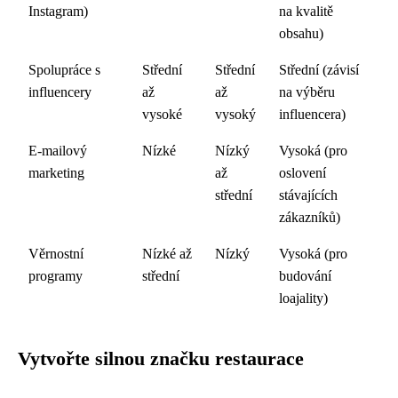
Instagram)
na kvalitě
obsahu)
Spolupráce s
Střední
Střední
Střední (závisí
influencery
až
až
na výběru
vysoké
vysoký
influencera)
E-mailový
Nízké
Nízký
Vysoká (pro
marketing
až
oslovení
střední
stávajících
zákazníků)
Věrnostní
Nízké až
Nízký
Vysoká (pro
programy
střední
budování
loajality)
Vytvořte silnou značku restaurace