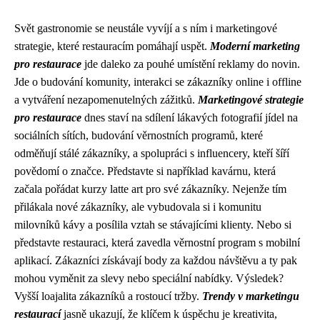
Svět gastronomie se neustále vyvíjí a s ním i marketingové
strategie, které restauracím pomáhají uspět.
Moderní marketing
pro restaurace
jde daleko za pouhé umístění reklamy do novin.
Jde o budování komunity, interakci se zákazníky online i offline
a vytváření nezapomenutelných zážitků.
Marketingové strategie
pro restaurace
dnes staví na sdílení lákavých fotografií jídel na
sociálních sítích, budování věrnostních programů, které
odměňují stálé zákazníky, a spolupráci s influencery, kteří šíří
povědomí o značce. Představte si například kavárnu, která
začala pořádat kurzy latte art pro své zákazníky. Nejenže tím
přilákala nové zákazníky, ale vybudovala si i komunitu
milovníků kávy a posílila vztah se stávajícími klienty. Nebo si
představte restauraci, která zavedla věrnostní program s mobilní
aplikací. Zákazníci získávají body za každou návštěvu a ty pak
mohou vyměnit za slevy nebo speciální nabídky. Výsledek?
Vyšší loajalita zákazníků a rostoucí tržby.
Trendy v marketingu
restaurací
jasně ukazují, že klíčem k úspěchu je kreativita,