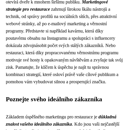
otevírá dveře k mnohem širšímu publiku.
Marketingové
strategie pro restaurace
zahrnují širokou škálu nástrojů a
technik, od správy profilů na sociálních sítích, přes atraktivní
webové stránky, až po e-mailový marketing a věrnostní
programy. Představte si například kavárnu, která díky
poutavému obsahu na Instagramu a spolupráci s influencery
dokázala zdvojnásobit počet svých stálých zákazníků. Nebo
restauraci, která díky propracovanému věrnostnímu programu
motivuje své hosty k opakovaným návštěvám a zvyšuje tak svůj
zisk. Pamatujte, že klíčem k úspěchu je najít tu správnou
kombinaci strategií, které osloví právě vaše cílové publikum a
pomohou vám vybudovat silnou a prosperující značku.
Poznejte svého ideálního zákazníka
Základem úspěšného marketingu pro restaurace je
důkladná
znalost vašeho ideálního zákazníka
. Kdo jsou vaši nejčastější