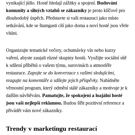
vynikající jídlo. Hosté hledají zážitky a spojení.
Budování
komunity a silných vztahů se zákazníky
je proto klíčové pro
dlouhodobý úspěch. Představte si vaši restauraci jako místo
setkávání, kde se štamgasti cítí jako doma a noví hosté jsou vřele
vítáni.
Organizujte tematické večery, ochutnávky vín nebo kurzy
vaření, abyste zaujali různé skupiny hostů. Využijte sociální sítě
k sdílení příběhů o vašem týmu, surovinách a atmosféře
restaurace.
Zapojte se do konverzace s vašimi sledujícími,
reagujte na komentáře a sdílejte jejich příspěvky.
Nabídněte
věrnostní program, který odmění stálé zákazníky a motivuje je k
dalším návštěvám.
Pamatujte, že spokojení a loajální hosté
jsou vaší nejlepší reklamou.
Budou šířit pozitivní reference a
přivádět vám nové zákazníky.
Trendy v marketingu restaurací