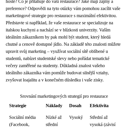
hosté? Co je přitahuje do vaší restaurace? Jaké mají zájmy a
preference? Odpovědi na tyto otázky vám pomohou zacílit vaše
marketingové strategie pro restaurace s maximální efektivitou.
Představte si například, že vaše restaurace se specializuje na
italskou kuchyni a nachází se v blízkosti univerzity. Vaším
ideálním zákazníkem by pak mohl být student, který hledá
chutné a cenově dostupné jídlo. Na základě této znalosti můžete
upravit svůj marketing – využívat sociální sítě oblíbené u
studentů, nabízet studentské slevy nebo pořádat tematické
večery zaměřené na studenty. Důkladná znalost vašeho
ideálního zákazníka vám pomůže budovat silnější vztahy,
zvyšovat loajalitu a v konečném důsledku i vaše zisky.
Srovnání marketingových strategií pro restaurace
Strategie
Náklady
Dosah
Efektivita
Sociální média
Nízké až
Vysoký
Střední až
(Facebook,
střední
vysoká (závisí