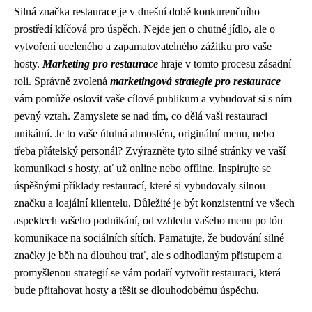
Silná značka restaurace je v dnešní době konkurenčního
prostředí klíčová pro úspěch. Nejde jen o chutné jídlo, ale o
vytvoření uceleného a zapamatovatelného zážitku pro vaše
hosty.
Marketing pro restaurace
hraje v tomto procesu zásadní
roli. Správně zvolená
marketingová strategie pro restaurace
vám pomůže oslovit vaše cílové publikum a vybudovat si s ním
pevný vztah. Zamyslete se nad tím, co dělá vaši restauraci
unikátní. Je to vaše útulná atmosféra, originální menu, nebo
třeba přátelský personál? Zvýrazněte tyto silné stránky ve vaší
komunikaci s hosty, ať už online nebo offline. Inspirujte se
úspěšnými příklady restaurací, které si vybudovaly silnou
značku a loajální klientelu. Důležité je být konzistentní ve všech
aspektech vašeho podnikání, od vzhledu vašeho menu po tón
komunikace na sociálních sítích. Pamatujte, že budování silné
značky je běh na dlouhou trať, ale s odhodlaným přístupem a
promyšlenou strategií se vám podaří vytvořit restauraci, která
bude přitahovat hosty a těšit se dlouhodobému úspěchu.