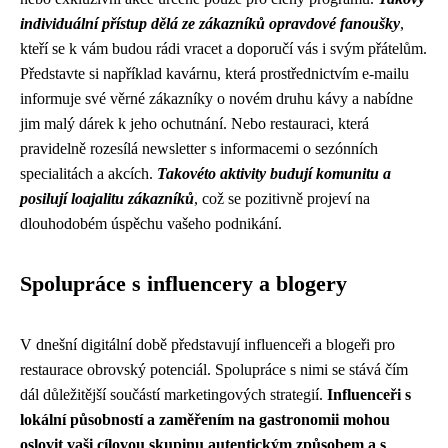
individuální přístup dělá ze zákazníků opravdové fanoušky
,
kteří se k vám budou rádi vracet a doporučí vás i svým přátelům.
Představte si například kavárnu, která prostřednictvím e-mailu
informuje své věrné zákazníky o novém druhu kávy a nabídne
jim malý dárek k jeho ochutnání. Nebo restauraci, která
pravidelně rozesílá newsletter s informacemi o sezónních
specialitách a akcích.
Takovéto aktivity budují komunitu a
posilují loajalitu zákazníků
, což se pozitivně projeví na
dlouhodobém úspěchu vašeho podnikání.
Spolupráce s influencery a blogery
V dnešní digitální době představují influenceři a blogeři pro
restaurace obrovský potenciál. Spolupráce s nimi se stává čím
dál důležitější součástí marketingových strategií.
Influenceři s
lokální působností a zaměřením na gastronomii mohou
oslovit vaši cílovou skupinu autentickým způsobem a s