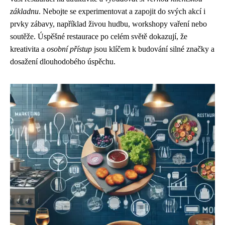
základnu
. Nebojte se experimentovat a zapojit do svých akcí i
prvky zábavy, například živou hudbu, workshopy vaření nebo
soutěže. Úspěšné restaurace po celém světě dokazují, že
kreativita a
osobní přístup
jsou klíčem k budování silné značky a
dosažení dlouhodobého úspěchu.