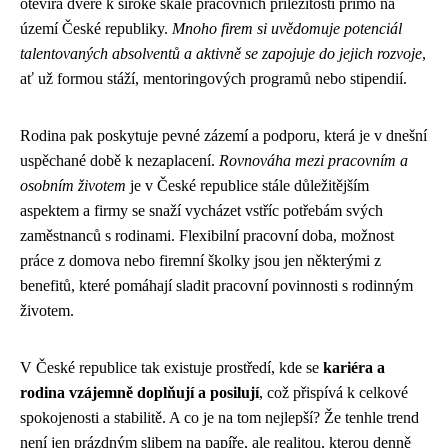
otevírá dveře k široké škále pracovních příležitostí přímo na
území České republiky.
Mnoho firem si uvědomuje potenciál
talentovaných absolventů a aktivně se zapojuje do jejich rozvoje
,
ať už formou stáží, mentoringových programů nebo stipendií.
Rodina pak poskytuje pevné zázemí a podporu, která je v dnešní
uspěchané době k nezaplacení.
Rovnováha mezi pracovním a
osobním životem
je v České republice stále důležitějším
aspektem a firmy se snaží vycházet vstříc potřebám svých
zaměstnanců s rodinami. Flexibilní pracovní doba, možnost
práce z domova nebo firemní školky jsou jen některými z
benefitů, které pomáhají sladit pracovní povinnosti s rodinným
životem.
V České republice tak existuje prostředí, kde se
kariéra a
rodina vzájemně doplňují a posilují
, což přispívá k celkové
spokojenosti a stabilitě. A co je na tom nejlepší? Že tenhle trend
není jen prázdným slibem na papíře, ale realitou, kterou denně