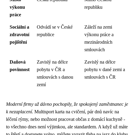
výkonu
republiku
práce
Sociální a
Odvádí se v České
Záleží na zemi
zdravotní
republice
výkonu práce a
pojištění
mezinárodních
smlouvách
Daňová
Zavislý na délce
Zavislý na délce
povinnost
pobytu v ČR a
pobytu v dané zemi a
smlouvách s danou
smlouvách s ČR
zemí
Moderní firmy už dávno pochopily, že spokojený zaměstnanec je
k nezaplacení.
Multisport karta na cvičení, pár dnů navíc na
léčení rýmy, nebo možnost pracovat občas z domácí kuchyně -
to všechno dnes není výjimkou, ale standardem. A když už máte
to štěstí a dostanete volno, můžete vyrazit třeba na jazz do klubu,