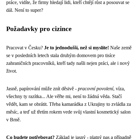
práce, vidíte, že firmy hledají lidi, kteří chtějí růst a posouvat se
dál. Není to super?
Požadavky pro cizince
Pracovat v Česku?
Je to jednodušší, než si myslíte!
Naše země
se v posledních letech stala druhým domovem pro tisíce
zahraničních pracovníků, kteří tady našli nejen práci, ale i nový
život.
Jasně, papírování může znít děsivě -
pracovní povolení
, víza,
všechny ty razítka... Ale věřte mi, není to žádná věda. Stačí
vědět, kam se obrátit. Třeba kamarádka z Ukrajiny to zvládla za
měsíc, a teď už třetím rokem vede svůj vlastní kosmetický salon
v Brně.
Co budete potřebovat?
Základ je jasný - platný pas a případně