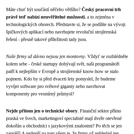
Máte chuť být součástí něčeho většího?
Český pracovní trh
právě teď nabízí neuvěřitelné možnosti
, a to zejména v
technologických oborech. Představte si, že se podílíte na vývoji
špičkových aplikací nebo navrhujete revoluční strojírenská
řešení - přesně takové příležitosti tady jsou.
Naše firmy už dávno nejsou jen montovny
. Vždyť se rozhlédněte
kolem sebe - české startupy dobývají svět, naši programátoři
patří k nejlepším v Evropě a strojírenské know-how se stalo
pojmem. Kdo by si před dvaceti lety pomyslel, že budeme
vyvíjet software pro světové giganty nebo navrhovat
komponenty pro vesmírný průmysl?
Nejde přitom jen o technické obory
. Finanční sektor přímo
praská ve švech, marketingoví specialisté mají dveře otevřené
dokořán a obchodníci s jazykovými znalostmi? Po těch se jen
zapráší! A nejlepší na tom všem je, že firmy už nehledají jen