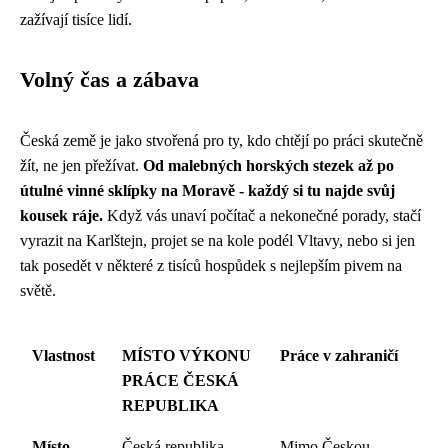
zažívají tisíce lidí.
Volný čas a zábava
Česká země je jako stvořená pro ty, kdo chtějí po práci skutečně
žít, ne jen přežívat.
Od malebných horských stezek až po
útulné vinné sklípky na Moravě - každý si tu najde svůj
kousek ráje.
Když vás unaví počítač a nekonečné porady, stačí
vyrazit na Karlštejn, projet se na kole podél Vltavy, nebo si jen
tak posedět v některé z tisíců hospůdek s nejlepším pivem na
světě.
Vlastnost
MÍSTO VÝKONU
Práce v zahraničí
PRÁCE ČESKÁ
REPUBLIKA
Místo
Česká republika
Mimo Českou