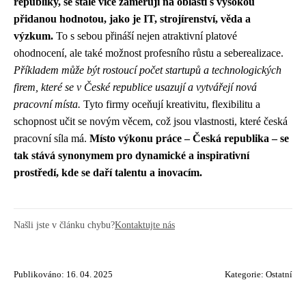
republiky, se stále více zaměřují na oblasti s vysokou
přidanou hodnotou, jako je IT, strojírenství, věda a
výzkum.
To s sebou přináší nejen atraktivní platové
ohodnocení, ale také možnost profesního růstu a seberealizace.
Příkladem může být rostoucí počet startupů a technologických
firem, které se v České republice usazují a vytvářejí nová
pracovní místa.
Tyto firmy oceňují kreativitu, flexibilitu a
schopnost učit se novým věcem, což jsou vlastnosti, které česká
pracovní síla má.
Místo výkonu práce – Česká republika – se
tak stává synonymem pro dynamické a inspirativní
prostředí, kde se daří talentu a inovacím.
Našli jste v článku chybu?
Kontaktujte nás
Publikováno: 16. 04. 2025
Kategorie:
Ostatní