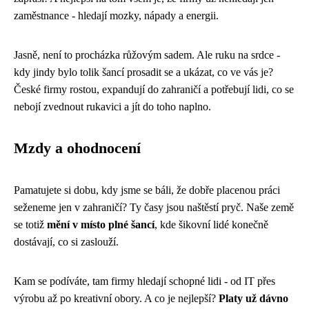
zaměstnance - hledají mozky, nápady a energii.
Jasně, není to procházka růžovým sadem. Ale ruku na srdce -
kdy jindy bylo tolik šancí prosadit se a ukázat, co ve vás je?
České firmy rostou, expandují do zahraničí a potřebují lidi, co se
nebojí zvednout rukavici a jít do toho naplno.
Mzdy a ohodnocení
Pamatujete si dobu, kdy jsme se báli, že dobře placenou práci
seženeme jen v zahraničí? Ty časy jsou naštěstí pryč. Naše země
se totiž
mění v místo plné šancí
, kde šikovní lidé konečně
dostávají, co si zaslouží.
Kam se podíváte, tam firmy hledají schopné lidi - od IT přes
výrobu až po kreativní obory. A co je nejlepší?
Platy už dávno