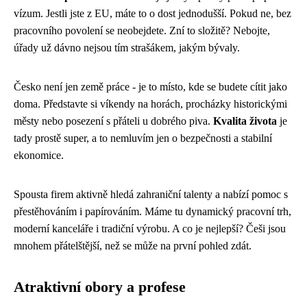
vízum. Jestli jste z EU, máte to o dost jednodušší. Pokud ne, bez
pracovního povolení se neobejdete. Zní to složitě? Nebojte,
úřady už dávno nejsou tím strašákem, jakým bývaly.
Česko není jen země práce - je to místo, kde se budete cítit jako
doma. Představte si víkendy na horách, procházky historickými
městy nebo posezení s přáteli u dobrého piva.
Kvalita života
je
tady prostě super, a to nemluvím jen o bezpečnosti a stabilní
ekonomice.
Spousta firem aktivně hledá zahraniční talenty a nabízí pomoc s
přestěhováním i papírováním. Máme tu dynamický pracovní trh,
moderní kanceláře i tradiční výrobu. A co je nejlepší? Češi jsou
mnohem přátelštější, než se může na první pohled zdát.
Atraktivní obory a profese