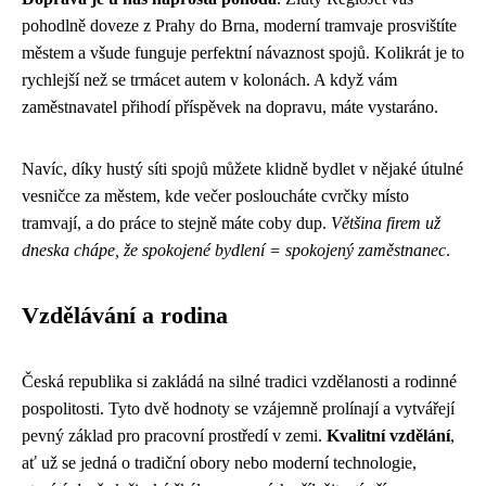
pohodlně doveze z Prahy do Brna, moderní tramvaje prosvištíte
městem a všude funguje perfektní návaznost spojů. Kolikrát je to
rychlejší než se trmácet autem v kolonách. A když vám
zaměstnavatel přihodí příspěvek na dopravu, máte vystaráno.
Navíc, díky hustý síti spojů můžete klidně bydlet v nějaké útulné
vesničce za městem, kde večer posloucháte cvrčky místo
tramvají, a do práce to stejně máte coby dup.
Většina firem už
dneska chápe, že spokojené bydlení = spokojený zaměstnanec
.
Vzdělávání a rodina
Česká republika si zakládá na silné tradici vzdělanosti a rodinné
pospolitosti. Tyto dvě hodnoty se vzájemně prolínají a vytvářejí
pevný základ pro pracovní prostředí v zemi.
Kvalitní vzdělání
,
ať už se jedná o tradiční obory nebo moderní technologie,