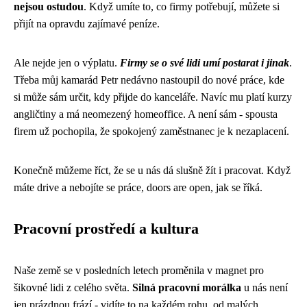
nejsou ostudou
. Když umíte to, co firmy potřebují, můžete si
přijít na opravdu zajímavé peníze.
Ale nejde jen o výplatu.
Firmy se o své lidi umí postarat i jinak
.
Třeba můj kamarád Petr nedávno nastoupil do nové práce, kde
si může sám určit, kdy přijde do kanceláře. Navíc mu platí kurzy
angličtiny a má neomezený homeoffice. A není sám - spousta
firem už pochopila, že spokojený zaměstnanec je k nezaplacení.
Konečně můžeme říct, že se u nás dá slušně žít i pracovat. Když
máte drive a nebojíte se práce, doors are open, jak se říká.
Pracovní prostředí a kultura
Naše země se v posledních letech proměnila v magnet pro
šikovné lidi z celého světa.
Silná pracovní morálka
u nás není
jen prázdnou frází - vidíte to na každém rohu, od malých