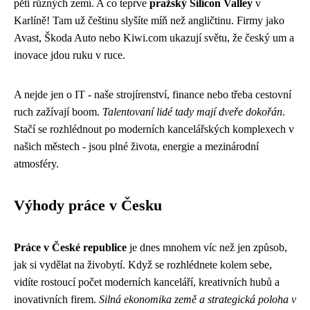
pěti různých zemí. A co teprve
pražský Silicon Valley
v
Karlíně! Tam už češtinu slyšíte míň než angličtinu. Firmy jako
Avast, Škoda Auto nebo Kiwi.com ukazují světu, že český um a
inovace jdou ruku v ruce.
A nejde jen o IT - naše strojírenství, finance nebo třeba cestovní
ruch zažívají boom.
Talentovaní lidé tady mají dveře dokořán
.
Stačí se rozhlédnout po moderních kancelářských komplexech v
našich městech - jsou plné života, energie a mezinárodní
atmosféry.
Výhody práce v Česku
Práce v České republice
je dnes mnohem víc než jen způsob,
jak si vydělat na živobytí. Když se rozhlédnete kolem sebe,
vidíte rostoucí počet moderních kanceláří, kreativních hubů a
inovativních firem.
Silná ekonomika země a strategická poloha v