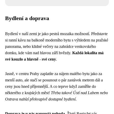
Bydlení a doprava
Bydlení v naší zemi je jako pestrá mozaika možností. Představte
si ranní kávu na balkoně moderního bytu s výhledem na pražské
panorama, nebo klidné večery na zahrádce venkovského
domku, kde vám nad hlavou září hvězdy.
Každá lokalita má
své kouzlo a hlavně - své ceny
.
Jasně, v centru Prahy zaplatíte za nájem malého bytu jako za
menší auto, ale stačí se posunout o pár zastávek metrem dál a
ceny jsou hned příjemnější. A co teprve když zamíříte do
některého z krajských měst!
Třeba takové Ústí nad Labem nebo
Ostrava nabízí překvapivě dostupné bydlení
.
Doprava je u nás naprostá pohoda
. Žlutý RegioJet vás