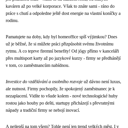
kaváren až po velké korporace. Však to znáte sami - ráno do
práce s chutí a odpoledne ještě dost energie na vlastní koníčky a
rodinu.
Pamatujete na doby, kdy byl homeoffice spíš výjimkou? Dnes
už je běžné, že si můžete práci přizpůsobit svému životnímu
rytmu. A co teprve firemní benefity! Od jógy přímo v kanceláři
přes multisport karty až po jazykové kurzy - firmy se předhánějí
v tom, co zaměstnancům nabídnou.
Investice do vzdělávání a osobního rozvoje
už dávno není luxus,
ale nutnost. Firmy pochopily, že spokojený zaměstnanec je k
nezaplacení. Vidíte to všude kolem - nové technologické huby
rostou jako houby po dešti, startupy přicházejí s převratnými
nápady a tradiční firmy se nebojí inovací.
A nejlepší na tom všem? Tohle není jen trend velkých měst. I v