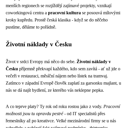
menších regionech se rozjíždějí zajímavé projekty, vznikají
coworkingová centra a
pracovní kultura
se posouvá mílovými
kroky kupředu. Prostě česká klasika - když se do něčeho
pustíme, děláme to pořádně.
Životní náklady v Česku
Život v srdci Evropy má něco do sebe.
Životní náklady v
Česku
příjemně překvapí každého, kdo sem zavítá - ať už jde o
večeři v restauraci, měsíční nájem nebo lístek na tramvaj.
Zatímco v západní Evropě člověk zaplatí za garsonku majlant, u
nás se dá najít bydlení, ze kterého vás neklepne pepka.
A co teprve platy? Ty rok od roku rostou jako z vody.
Pracovní
možnosti jsou tu opravdu pestré
- od IT specialistů přes
řemeslníky až po kreativce. Velké mezinárodní firmy se u nás
zabydlely a nabízejí fakt zajímavé podmínky - thirteenky,