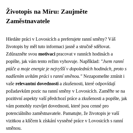
Životopis na Míru: Zaujměte
Zaměstnavatele
Hledáte práci v Lovosicích a preferujete ranní směny? Váš
životopis by měl tuto informaci jasně a stručně sdělovat.
Zdůrazněte svou
motivaci
pracovat v ranních hodinách a
popište, jak vám tento režim vyhovuje. Například:
"Jsem ranní
ptáče a moje energie je nejvyšší v dopoledních hodinách, proto s
nadšením uvítám práci s ranní směnou."
Nezapomeňte zmínit i
vaše
relevantní dovednosti
a zkušenosti, které odpovídají
požadavkům pozic na ranní směny v Lovosicích. Zaměřte se na
pozitivní aspekty vaší předchozí práce a zkušenosti a popište, jak
vám pomohly rozvíjet dovednosti, které jsou cenné pro
potenciálního zaměstnavatele. Pamatujte, že životopis je vaší
vizitkou a klíčem k získání vysněné práce v Lovosicích s ranní
směnou.