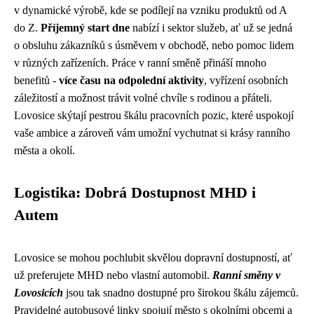
v dynamické výrobě, kde se podílejí na vzniku produktů od A
do Z.
Příjemný start dne
nabízí i sektor služeb, ať už se jedná
o obsluhu zákazníků s úsměvem v obchodě, nebo pomoc lidem
v různých zařízeních. Práce v ranní směně přináší mnoho
benefitů -
více času na odpolední aktivity
, vyřízení osobních
záležitostí a možnost trávit volné chvíle s rodinou a přáteli.
Lovosice skýtají pestrou škálu pracovních pozic, které uspokojí
vaše ambice a zároveň vám umožní vychutnat si krásy ranního
města a okolí.
Logistika: Dobrá Dostupnost MHD i
Autem
Lovosice se mohou pochlubit skvělou dopravní dostupností, ať
už preferujete MHD nebo vlastní automobil.
Ranní směny v
Lovosicích
jsou tak snadno dostupné pro širokou škálu zájemců.
Pravidelné autobusové linky spojují město s okolními obcemi a