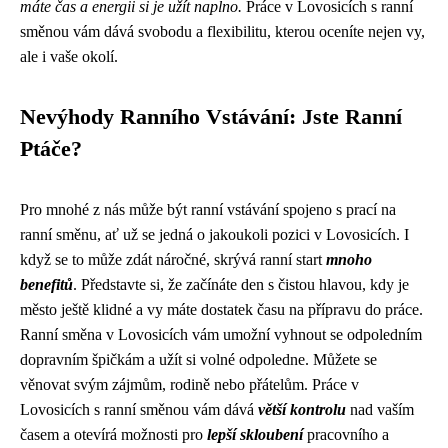
máte čas a energii si je užít naplno.
Práce v Lovosicích s ranní
směnou vám dává svobodu a flexibilitu, kterou oceníte nejen vy,
ale i vaše okolí.
Nevýhody Ranního Vstávání: Jste Ranní
Ptáče?
Pro mnohé z nás může být ranní vstávání spojeno s prací na
ranní směnu, ať už se jedná o jakoukoli pozici v Lovosicích. I
když se to může zdát náročné, skrývá ranní start
mnoho
benefitů
. Představte si, že začínáte den s čistou hlavou, kdy je
město ještě klidné a vy máte dostatek času na přípravu do práce.
Ranní směna v Lovosicích vám umožní vyhnout se odpoledním
dopravním špičkám a užít si volné odpoledne. Můžete se
věnovat svým zájmům, rodině nebo přátelům. Práce v
Lovosicích s ranní směnou vám dává
větší kontrolu
nad vaším
časem a otevírá možnosti pro
lepší skloubení
pracovního a