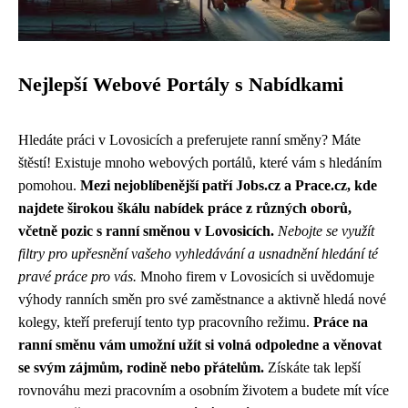
Nejlepší Webové Portály s Nabídkami
Hledáte práci v Lovosicích a preferujete ranní směny? Máte
štěstí! Existuje mnoho webových portálů, které vám s hledáním
pomohou.
Mezi nejoblíbenější patří Jobs.cz a Prace.cz, kde
najdete širokou škálu nabídek práce z různých oborů,
včetně pozic s ranní směnou v Lovosicích.
Nebojte se využít
filtry pro upřesnění vašeho vyhledávání a usnadnění hledání té
pravé práce pro vás.
Mnoho firem v Lovosicích si uvědomuje
výhody ranních směn pro své zaměstnance a aktivně hledá nové
kolegy, kteří preferují tento typ pracovního režimu.
Práce na
ranní směnu vám umožní užít si volná odpoledne a věnovat
se svým zájmům, rodině nebo přátelům.
Získáte tak lepší
rovnováhu mezi pracovním a osobním životem a budete mít více