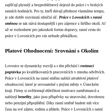
zajišťují plynulý a bezproblémový dojezd do práce i v brzkých
ranních hodinách. Pro ty, kteří dávají přednost vlastnímu tempu,
je zde dobře rozvinutá silniční síť.
Práce v Lovosicích s ranní
směnou
se tak stává dostupnější i pro zájemce z širšího okolí. Ať
už se rozhodnete pro jakoukoli formu dopravy, ranní cesta do
práce v Lovosicích pro vás nebude překážkou.
Platové Ohodnocení: Srovnání s Okolím
Lovosice se dynamicky rozvíjí a s tím přichází i
rostoucí
poptávka
po kvalifikovaných pracovnících v mnoha odvětvích.
Práce v Lovosicích na ranní směnu nabízí
atraktivní platové
ohodnocení
, které je srovnatelné s jinými městy v Ústeckém
kraji. Firmy si uvědomují důležitost motivace zaměstnanců a
nabízejí
benefity
, jako jsou příspěvky na stravování, dovolenou
nebo penzijní připojištění. Díky ranní směně budete mít více
času na své zájmy, rodinu a přátele. Práce v Lovosicích s ranní