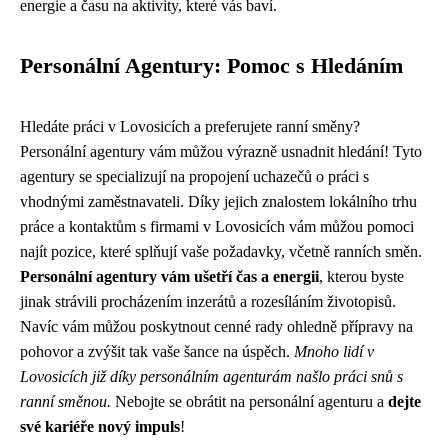
energie a času na aktivity, které vás baví.
Personální Agentury: Pomoc s Hledáním
Hledáte práci v Lovosicích a preferujete ranní směny?
Personální agentury vám můžou výrazně usnadnit hledání! Tyto
agentury se specializují na propojení uchazečů o práci s
vhodnými zaměstnavateli. Díky jejich znalostem lokálního trhu
práce a kontaktům s firmami v Lovosicích vám můžou pomoci
najít pozice, které splňují vaše požadavky, včetně ranních směn.
Personální agentury vám ušetří čas a energii
, kterou byste
jinak strávili procházením inzerátů a rozesíláním životopisů.
Navíc vám můžou poskytnout cenné rady ohledně přípravy na
pohovor a zvýšit tak vaše šance na úspěch.
Mnoho lidí v
Lovosicích již díky personálním agenturám našlo práci snů s
ranní směnou.
Nebojte se obrátit na personální agenturu a
dejte
své kariéře nový impuls
!