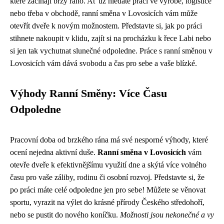
které začínají brzy ráno. Ať už hledáte práci ve výrobě, logistice
nebo třeba v obchodě, ranní směna v Lovosicích vám může
otevřít dveře k novým možnostem. Představte si, jak po práci
stihnete nakoupit v klidu, zajít si na procházku k řece Labi nebo
si jen tak vychutnat slunečné odpoledne. Práce s ranní směnou v
Lovosicích vám dává svobodu a čas pro sebe a vaše blízké.
Výhody Ranní Směny: Více Času
Odpoledne
Pracovní doba od brzkého rána má své nesporné výhody, které
ocení nejedna aktivní duše.
Ranní směna v Lovosicích
vám
otevře dveře k efektivnějšímu využití dne a skýtá více volného
času pro vaše záliby, rodinu či osobní rozvoj. Představte si, že
po práci máte celé odpoledne jen pro sebe! Můžete se věnovat
sportu, vyrazit na výlet do krásné přírody Českého středohoří,
nebo se pustit do nového koníčku.
Možnosti jsou nekonečné a vy