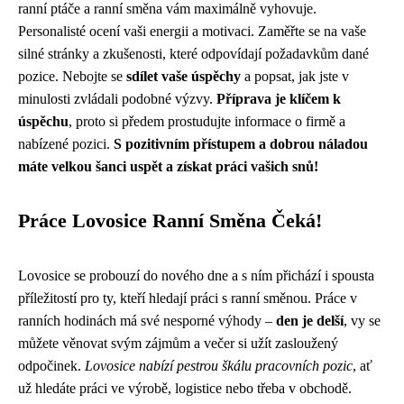
ranní ptáče a ranní směna vám maximálně vyhovuje.
Personalisté ocení vaši energii a motivaci. Zaměřte se na vaše
silné stránky a zkušenosti, které odpovídají požadavkům dané
pozice. Nebojte se
sdílet vaše úspěchy
a popsat, jak jste v
minulosti zvládali podobné výzvy.
Příprava je klíčem k
úspěchu
, proto si předem prostudujte informace o firmě a
nabízené pozici.
S pozitivním přístupem a dobrou náladou
máte velkou šanci uspět a získat práci vašich snů!
Práce Lovosice Ranní Směna Čeká!
Lovosice se probouzí do nového dne a s ním přichází i spousta
příležitostí pro ty, kteří hledají práci s ranní směnou. Práce v
ranních hodinách má své nesporné výhody –
den je delší
, vy se
můžete věnovat svým zájmům a večer si užít zasloužený
odpočinek.
Lovosice nabízí pestrou škálu pracovních pozic
, ať
už hledáte práci ve výrobě, logistice nebo třeba v obchodě.