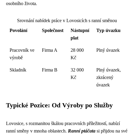
osobního života.
Srovnání nabídek práce v Lovosicích s ranní směnou
Povolání
Společnost
Nástupní
Typ úvazku
plat
Pracovník ve
Firma A
28 000
Plný úvazek
výrobě
Kč
Skladník
Firma B
32 000
Plný úvazek,
Kč
zkrácený
úvazek
Typické Pozice: Od Výroby po Služby
Lovosice, s rozmanitou škálou pracovních příležitostí, nabízí
ranní směny v mnoha oblastech.
Ranní ptáčata
si přijdou na své