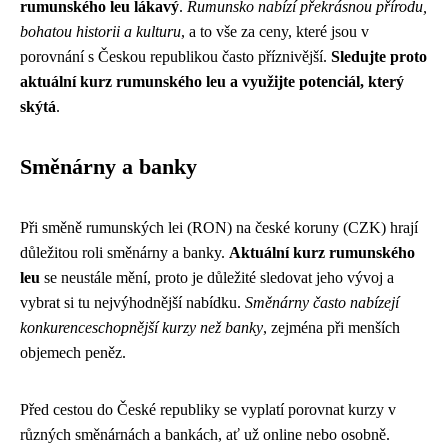
rumunského leu lákavý
.
Rumunsko nabízí překrásnou přírodu,
bohatou historii a kulturu
, a to vše za ceny, které jsou v
porovnání s Českou republikou často příznivější.
Sledujte proto
aktuální kurz rumunského leu a využijte potenciál, který
skýtá
.
Směnárny a banky
Při směně rumunských lei (RON) na české koruny (CZK) hrají
důležitou roli směnárny a banky.
Aktuální kurz rumunského
leu
se neustále mění, proto je důležité sledovat jeho vývoj a
vybrat si tu nejvýhodnější nabídku.
Směnárny často nabízejí
konkurenceschopnější kurzy než banky
, zejména při menších
objemech peněz.
Před cestou do České republiky se vyplatí porovnat kurzy v
různých směnárnách a bankách, ať už online nebo osobně.