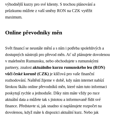
výhodnější kurzy pro své klienty. S trochou plánování a
průzkumu můžete z vaší směny RON na CZK vytěžit
maximum.
Online převodníky měn
Svět financí se neustále mění a s ním i potřeba spolehlivých a
dostupných nástrojů pro převod měn. Ať už plánujete dovolenou
v malebném Rumunsku, nebo obchodujete s rumunskými
partnery, znalost
aktuálního kurzu rumunského leu (RON)
vůči české koruně (CZK)
je klíčová pro vaše finanční
rozhodování. Naštěstí žijeme v době, kdy nám internet nabízí
širokou škálu online převodníků měn, které nám tuto informaci
poskytují rychle a jednoduše. Díky nim máte vždy po ruce
aktuální data a můžete tak s jistotou a informovaně řídit své
finance. Představte si, jak snadno si naplánujete rozpočet na
dovolenou, když máte k dispozici aktuální kurz. Nebo jak