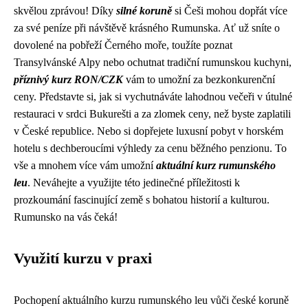
skvělou zprávou! Díky
silné koruně
si Češi mohou dopřát více
za své peníze při návštěvě krásného Rumunska. Ať už sníte o
dovolené na pobřeží Černého moře, toužíte poznat
Transylvánské Alpy nebo ochutnat tradiční rumunskou kuchyni,
příznivý kurz RON/CZK
vám to umožní za bezkonkurenční
ceny. Představte si, jak si vychutnáváte lahodnou večeři v útulné
restauraci v srdci Bukurešti a za zlomek ceny, než byste zaplatili
v České republice. Nebo si dopřejete luxusní pobyt v horském
hotelu s dechberoucími výhledy za cenu běžného penzionu. To
vše a mnohem více vám umožní
aktuální kurz rumunského
leu
. Neváhejte a využijte této jedinečné příležitosti k
prozkoumání fascinující země s bohatou historií a kulturou.
Rumunsko na vás čeká!
Využití kurzu v praxi
Pochopení aktuálního kurzu rumunského leu vůči české koruně