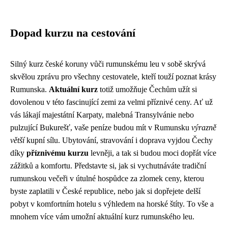
Dopad kurzu na cestování
Silný kurz české koruny vůči rumunskému leu v sobě skrývá
skvělou zprávu pro všechny cestovatele, kteří touží poznat krásy
Rumunska.
Aktuální kurz
totiž umožňuje Čechům užít si
dovolenou v této fascinující zemi za velmi příznivé ceny. Ať už
vás lákají majestátní Karpaty, malebná Transylvánie nebo
pulzující Bukurešť, vaše peníze budou mít v Rumunsku
výrazně
větší
kupní sílu. Ubytování, stravování i doprava vyjdou Čechy
díky
příznivému kurzu
levněji, a tak si budou moci dopřát více
zážitků a komfortu. Představte si, jak si vychutnáváte tradiční
rumunskou večeři v útulné hospůdce za zlomek ceny, kterou
byste zaplatili v České republice, nebo jak si dopřejete delší
pobyt v komfortním hotelu s výhledem na horské štíty. To vše a
mnohem více vám umožní aktuální kurz rumunského leu.