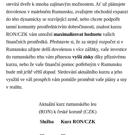
otevírá dveře k mnoha zajímavým možnostem. Ať už plánujete
dovolenou v malebném Rumunsku, zvažujete obchodní expanzi
do této dynamicky se rozvíjející země, nebo chcete podpořit
tamní komunity prostřednictvím dobročinnosti, znalost kurzu
RON/CZK vám umožní
maximalizovat hodnotu
vašich
finančních prostředků. Představte si, že za stejný rozpočet si v
Rumunsku užijete delší dovolenou s více zážitky, vaše investice
do rumunského trhu vám přinesou
vyšší zisky
díky příznivému
kurzu, nebo že vaše finanční pomoc potřebným v Rumunsku
bude mít
ještě větší dopad
. Sledování aktuálního kurzu a jeho
využití ve váš prospěch vám pomůže proměnit vaše plány a sny
v realitu.
Aktuální kurz rumunského leu
(RON) k české koruně (CZK)
Služba
Kurz RON/CZK
---
---