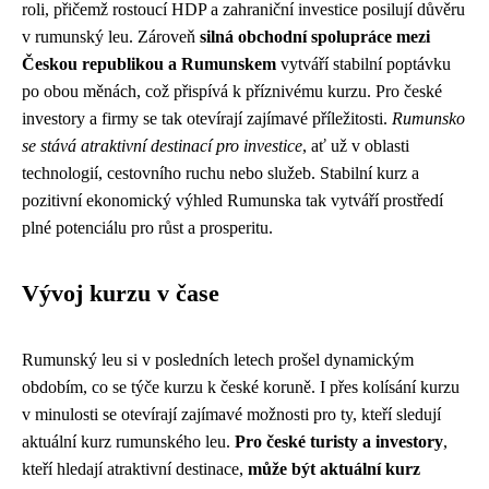
roli, přičemž rostoucí HDP a zahraniční investice posilují důvěru
v rumunský leu. Zároveň
silná obchodní spolupráce mezi
Českou republikou a Rumunskem
vytváří stabilní poptávku
po obou měnách, což přispívá k příznivému kurzu. Pro české
investory a firmy se tak otevírají zajímavé příležitosti.
Rumunsko
se stává atraktivní destinací pro investice
, ať už v oblasti
technologií, cestovního ruchu nebo služeb. Stabilní kurz a
pozitivní ekonomický výhled Rumunska tak vytváří prostředí
plné potenciálu pro růst a prosperitu.
Vývoj kurzu v čase
Rumunský leu si v posledních letech prošel dynamickým
obdobím, co se týče kurzu k české koruně. I přes kolísání kurzu
v minulosti se otevírají zajímavé možnosti pro ty, kteří sledují
aktuální kurz rumunského leu.
Pro české turisty a investory
,
kteří hledají atraktivní destinace,
může být aktuální kurz