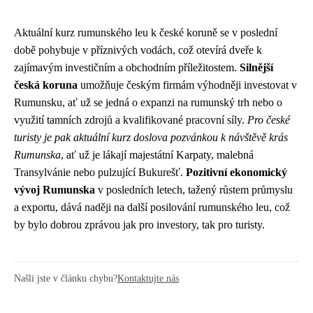
Aktuální kurz rumunského leu k české koruně se v poslední
době pohybuje v příznivých vodách, což otevírá dveře k
zajímavým investičním a obchodním příležitostem.
Silnější
česká koruna
umožňuje českým firmám výhodněji investovat v
Rumunsku, ať už se jedná o expanzi na rumunský trh nebo o
využití tamních zdrojů a kvalifikované pracovní síly.
Pro české
turisty je pak aktuální kurz doslova pozvánkou k návštěvě krás
Rumunska
, ať už je lákají majestátní Karpaty, malebná
Transylvánie nebo pulzující Bukurešť.
Pozitivní ekonomický
vývoj Rumunska
v posledních letech, tažený růstem průmyslu
a exportu, dává naději na další posilování rumunského leu, což
by bylo dobrou zprávou jak pro investory, tak pro turisty.
Našli jste v článku chybu?
Kontaktujte nás