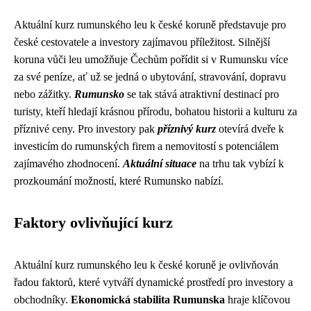
Aktuální kurz rumunského leu k české koruně představuje pro
české cestovatele a investory zajímavou příležitost. Silnější
koruna vůči leu umožňuje Čechům pořídit si v Rumunsku více
za své peníze, ať už se jedná o ubytování, stravování, dopravu
nebo zážitky.
Rumunsko
se tak stává atraktivní destinací pro
turisty, kteří hledají krásnou přírodu, bohatou historii a kulturu za
příznivé ceny. Pro investory pak
příznivý kurz
otevírá dveře k
investicím do rumunských firem a nemovitostí s potenciálem
zajímavého zhodnocení.
Aktuální situace
na trhu tak vybízí k
prozkoumání možností, které Rumunsko nabízí.
Faktory ovlivňující kurz
Aktuální kurz rumunského leu k české koruně je ovlivňován
řadou faktorů, které vytváří dynamické prostředí pro investory a
obchodníky.
Ekonomická stabilita Rumunska
hraje klíčovou