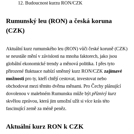
Budoucnost kurzu RON/CZK
Rumunský leu (RON) a česká koruna
(CZK)
Aktuální kurz rumunského leu (RON) vůči české koruně (CZK)
se neustále mění v závislosti na mnoha faktorech, jako jsou
globální ekonomické trendy a měnová politika. I přes tyto
přirozené fluktuace nabízí směnný kurz RON/CZK
zajímavé
možnosti
pro ty, kteří chtějí cestovat, investovat nebo
obchodovat mezi těmito dvěma měnami. Pro Čechy plánující
dovolenou v malebném Rumunsku může být
příznivý kurz
skvělou zprávou, která jim umožní užít si více krás této
fascinující země za méně peněz.
Aktuální kurz RON k CZK