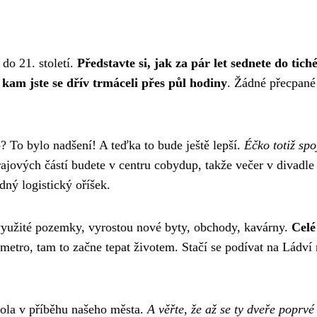
do 21. století.
Představte si, jak za pár let sednete do tich
kam jste se dřív trmáceli přes půl hodiny
. Žádné přecpané
o? To bylo nadšení! A teďka to bude ještě lepší.
Éčko totiž spo
rajových částí budete v centru cobydup, takže večer v divadle
dný logistický oříšek.
evyužité pozemky, vyrostou nové byty, obchody, kavárny.
Celé
metro, tam to začne tepat životem. Stačí se podívat na Ládví
itola v příběhu našeho města.
A věřte, že až se ty dveře poprvé