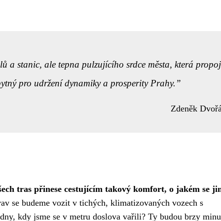
elů a stanic, ale tepna pulzujícího srdce města, která propo
bytný pro udržení dynamiky a prosperity Prahy.
Zdeněk Dvoř
ech tras přinese cestujícím takový komfort, o jakém se j
rav se budeme vozit v tichých, klimatizovaných vozech s
í dny, kdy jsme se v metru doslova vařili? Ty budou brzy minul