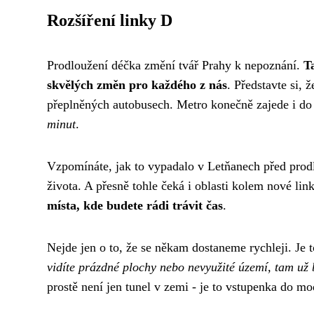
Rozšíření linky D
Prodloužení déčka změní tvář Prahy k nepoznání.
T
skvělých změn pro každého z nás
. Představte si,
přeplněných autobusech. Metro konečně zajede i do 
minut
.
Vzpomínáte, jak to vypadalo v Letňanech před prodl
života. A přesně tohle čeká i oblasti kolem nové li
místa, kde budete rádi trávit čas
.
Nejde jen o to, že se někam dostaneme rychleji. Je t
vidíte prázdné plochy nebo nevyužité území, tam už 
prostě není jen tunel v zemi - je to vstupenka do mod