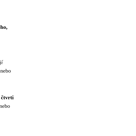
ého,
jí
 nebo
 čtvrti
 nebo