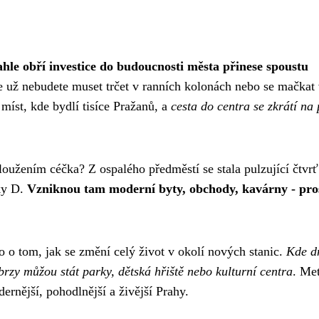
ahle obří investice do budoucnosti města přinese spoustu
 že už nebudete muset trčet v ranních kolonách nebo se mačkat
míst, kde bydlí tisíce Pražanů, a
cesta do centra se zkrátí na
oužením céčka? Z ospalého předměstí se stala pulzující čtvrť
nky D.
Vzniknou tam moderní byty, obchody, kavárny - pro
o o tom, jak se změní celý život v okolí nových stanic.
Kde d
brzy můžou stát parky, dětská hřiště nebo kulturní centra
. Me
ernější, pohodlnější a živější Prahy.