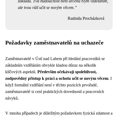
základů. Tvá budoucnost není určena tvým vzděláním,
ale tvou vůlí učit se novým věcem.
Radmila Procházková
Požadavky zaměstnavatelů na uchazeče
Zaměstnavatelé v Ústí nad Labem při hledání pracovníků se
základním vzděláním obvykle kladou důraz na několik
klíčových aspektů.
Především očekávají spolehlivost,
zodpovědný přístup k práci a ochotu učit se novým věcem
. I
když formální vzdělání není v těchto pozicích prvořadé,
zaměstnavatelé si cení praktických dovedností a pracovních
návyků.
V mnoha případech je důležitým požadavkem fyzická zdatnost a