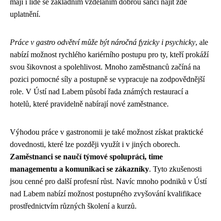
mají i lidé se základním vzděláním dobrou šanci najít zde
uplatnění.
Práce v gastro odvětví může být náročná fyzicky i psychicky
, ale
nabízí možnost rychlého kariérního postupu pro ty, kteří prokáží
svou šikovnost a spolehlivost. Mnoho zaměstnanců začíná na
pozici pomocné síly a postupně se vypracuje na zodpovědnější
role. V Ústí nad Labem působí řada známých restaurací a
hotelů, které pravidelně nabírají nové zaměstnance.
Výhodou práce v gastronomii je také možnost získat praktické
dovednosti, které lze později využít i v jiných oborech.
Zaměstnanci se naučí týmové spolupráci, time
managementu a komunikaci se zákazníky
. Tyto zkušenosti
jsou cenné pro další profesní růst. Navíc mnoho podniků v Ústí
nad Labem nabízí možnost postupného zvyšování kvalifikace
prostřednictvím různých školení a kurzů.