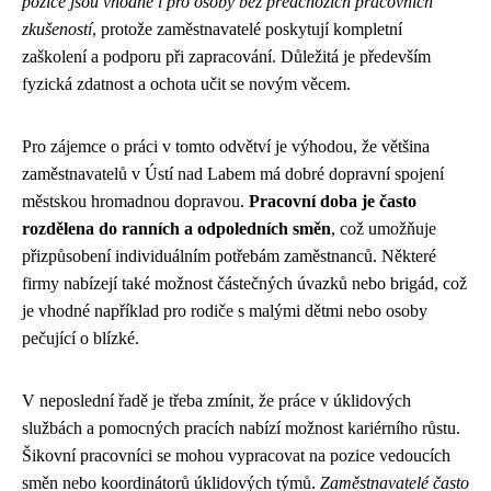
pozice jsou vhodné i pro osoby bez předchozích pracovních
zkušeností
, protože zaměstnavatelé poskytují kompletní
zaškolení a podporu při zapracování. Důležitá je především
fyzická zdatnost a ochota učit se novým věcem.
Pro zájemce o práci v tomto odvětví je výhodou, že většina
zaměstnavatelů v Ústí nad Labem má dobré dopravní spojení
městskou hromadnou dopravou.
Pracovní doba je často
rozdělena do ranních a odpoledních směn
, což umožňuje
přizpůsobení individuálním potřebám zaměstnanců. Některé
firmy nabízejí také možnost částečných úvazků nebo brigád, což
je vhodné například pro rodiče s malými dětmi nebo osoby
pečující o blízké.
V neposlední řadě je třeba zmínit, že práce v úklidových
službách a pomocných pracích nabízí možnost kariérního růstu.
Šikovní pracovníci se mohou vypracovat na pozice vedoucích
směn nebo koordinátorů úklidových týmů.
Zaměstnavatelé často