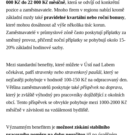
000 Kč do 22 000 Kč měsíčně
, která se odvíjí od konkrétní
pozice a zaměstnavatele. Mnoho firem v regionu nabízí kromě
základní mzdy také
pravidelné kvartální nebo roční bonusy
,
které mohou dosáhnout až výše několika tisíc korun.
Zaměstnavatelé v průmyslové zóně často poskytují příplatky za
směnný provoz, přičemž noční příplatky se pohybují okolo 15-
20% základní hodinové sazby.
Mezi standardní benefity, které můžete v Ústí nad Labem
očekávat, patří
stravenky nebo stravenkový paušál
, který se
nejčastěji pohybuje v hodnotě 100-150 Kč na odpracovaný den.
Většina zaměstnavatelů poskytuje také
příspěvek na dopravu
,
který je zvláště výhodný pro pracovníky dojíždějící z okolních
obcí. Tento příspěvek se obvykle pohybuje mezi 1000-2000 Kč
měsíčně v závislosti na vzdálenosti bydliště.
Významným benefitem je
možnost získání stabilního
pracovního poměru na dobu neurčitou
již po úspěšném