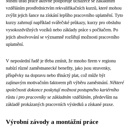
Místní úřad práce aktivně podporuje uchazeče se základním
vzděláním prostřednictvím rekvalifikačních kurzů, které mohou
zvýšit jejich šance na získání lepšího pracovního uplatnění. Tyto
kurzy zahrnují například svářečské průkazy, kurzy pro obsluhu
vysokozdvižných vozíků nebo základy práce s počítačem. Po
jejich absolvování se významně rozšiřují možnosti pracovního
uplatnění.
V neposlední řadě je třeba zmínit, že mnoho firem v regionu
nabízí různé zaměstnanecké benefity, jako jsou stravenky,
příspěvky na dopravu nebo třináctý plat, což může být
zajímavým motivačním faktorem při výběru zaměstnání.
Některé
společnosti dokonce poskytují možnost postupného kariérního
růstu i pro pracovníky se základním vzděláním
, především na
základě prokázaných pracovních výsledků a získané praxe.
Výrobní závody a montážní práce