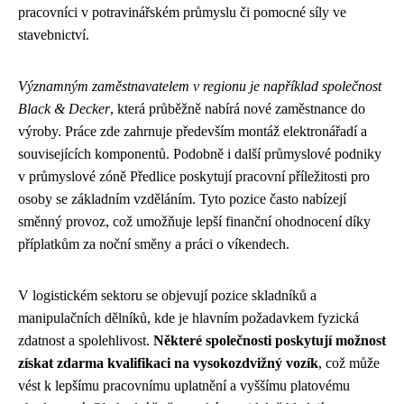
pracovníci v potravinářském průmyslu či pomocné síly ve
stavebnictví.
Významným zaměstnavatelem v regionu je například společnost
Black & Decker
, která průběžně nabírá nové zaměstnance do
výroby. Práce zde zahrnuje především montáž elektronářadí a
souvisejících komponentů. Podobně i další průmyslové podniky
v průmyslové zóně Předlice poskytují pracovní příležitosti pro
osoby se základním vzděláním. Tyto pozice často nabízejí
směnný provoz, což umožňuje lepší finanční ohodnocení díky
příplatkům za noční směny a práci o víkendech.
V logistickém sektoru se objevují pozice skladníků a
manipulačních dělníků, kde je hlavním požadavkem fyzická
zdatnost a spolehlivost.
Některé společnosti poskytují možnost
získat zdarma kvalifikaci na vysokozdvižný vozík
, což může
vést k lepšímu pracovnímu uplatnění a vyššímu platovému