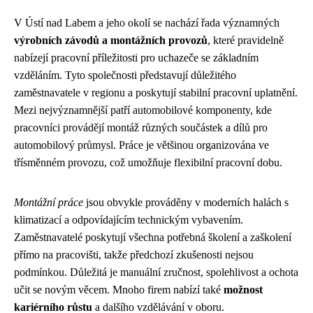
V Ústí nad Labem a jeho okolí se nachází řada významných
výrobních závodů a montážních provozů
, které pravidelně
nabízejí pracovní příležitosti pro uchazeče se základním
vzděláním. Tyto společnosti představují důležitého
zaměstnavatele v regionu a poskytují stabilní pracovní uplatnění.
Mezi nejvýznamnější patří automobilové komponenty, kde
pracovníci provádějí montáž různých součástek a dílů pro
automobilový průmysl. Práce je většinou organizována ve
třísměnném provozu, což umožňuje flexibilní pracovní dobu.
Montážní práce
jsou obvykle prováděny v moderních halách s
klimatizací a odpovídajícím technickým vybavením.
Zaměstnavatelé poskytují všechna potřebná školení a zaškolení
přímo na pracovišti, takže předchozí zkušenosti nejsou
podmínkou. Důležitá je manuální zručnost, spolehlivost a ochota
učit se novým věcem. Mnoho firem nabízí také
možnost
kariérního růstu
a dalšího vzdělávání v oboru.