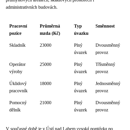
administrativních budovách.
Pracovní
Průměrná
Typ
Směnnost
pozice
mzda (Kč)
úvazku
Skladník
23000
Plný
Dvousměnný
úvazek
provoz
Operátor
25000
Plný
Třísměnný
výroby
úvazek
provoz
Úklidový
18000
Plný
Jednosměnný
pracovník
úvazek
provoz
Pomocný
21000
Plný
Dvousměnný
dělník
úvazek
provoz
V současné době je v Ústí nad Labem
vysoká poptávka po