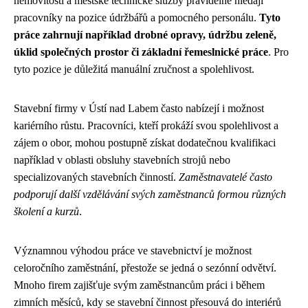
nemovitostí a městské technické služby pravidelně hledají
pracovníky na pozice údržbářů a pomocného personálu.
Tyto
práce zahrnují například drobné opravy, údržbu zeleně,
úklid společných prostor či základní řemeslnické práce
. Pro
tyto pozice je důležitá manuální zručnost a spolehlivost.
Stavební firmy v Ústí nad Labem často nabízejí i možnost
kariérního růstu. Pracovníci, kteří prokáží svou spolehlivost a
zájem o obor, mohou postupně získat dodatečnou kvalifikaci
například v oblasti obsluhy stavebních strojů nebo
specializovaných stavebních činností.
Zaměstnavatelé často
podporují další vzdělávání svých zaměstnanců formou různých
školení a kurzů
.
Významnou výhodou práce ve stavebnictví je možnost
celoročního zaměstnání, přestože se jedná o sezónní odvětví.
Mnoho firem zajišťuje svým zaměstnancům práci i během
zimních měsíců, kdy se stavební činnost přesouvá do interiérů