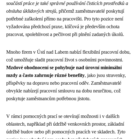
součástí práce je také správné používání čisticích prostředků a
obsluha úklidových strojů
, přičemž zaměstnavatelé poskytují
potřebné zaškolení přímo na pracovišti. Pro tyto pozice není
vyžadována předchozí praxe, klíčová je především ochota
pracovat, spolehlivost a pečlivost při plnění zadaných úkolů.
Mnoho firem v Ústí nad Labem nabízí flexibilní pracovní dobu,
což umožňuje sladit pracovní život s osobními povinnostmi.
Mzdové ohodnocení se pohybuje nad úrovní minimální
mzdy a často zahrnuje různé benefity
, jako jsou stravenky,
příspěvky na dopravu nebo pracovní oděv. Zaměstnavatelé
obvykle nabízejí pracovní smlouvu na dobu neurčitou, což
poskytuje zaměstnancům potřebnou jistotu.
V rámci pomocných prací se otevírají možnosti i v dalších
oblastech, například při údržbě venkovních prostor, základní
údržbě budov nebo při pomocných pracích ve skladech.
Tyto