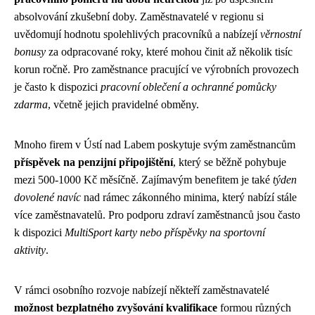
absolvování zkušební doby. Zaměstnavatelé v regionu si
uvědomují hodnotu spolehlivých pracovníků a nabízejí
věrnostní
bonusy
za odpracované roky, které mohou činit až několik tisíc
korun ročně. Pro zaměstnance pracující ve výrobních provozech
je často k dispozici
pracovní oblečení a ochranné pomůcky
zdarma
, včetně jejich pravidelné obměny.
Mnoho firem v Ústí nad Labem poskytuje svým zaměstnancům
příspěvek na penzijní připojištění
, který se běžně pohybuje
mezi 500-1000 Kč měsíčně. Zajímavým benefitem je také
týden
dovolené navíc
nad rámec zákonného minima, který nabízí stále
více zaměstnavatelů. Pro podporu zdraví zaměstnanců jsou často
k dispozici
MultiSport karty nebo příspěvky na sportovní
aktivity
.
V rámci osobního rozvoje nabízejí někteří zaměstnavatelé
možnost bezplatného zvyšování kvalifikace
formou různých