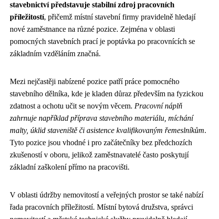
stavebnictví představuje stabilní zdroj pracovních
příležitostí
, přičemž místní stavební firmy pravidelně hledají
nové zaměstnance na různé pozice. Zejména v oblasti
pomocných stavebních prací je poptávka po pracovnících se
základním vzděláním značná.
Mezi nejčastěji nabízené pozice patří práce pomocného
stavebního dělníka, kde je kladen důraz především na fyzickou
zdatnost a ochotu učit se novým věcem.
Pracovní náplň
zahrnuje například příprava stavebního materiálu, míchání
malty, úklid staveniště či asistence kvalifikovaným řemeslníkům
.
Tyto pozice jsou vhodné i pro začátečníky bez předchozích
zkušeností v oboru, jelikož zaměstnavatelé často poskytují
základní zaškolení přímo na pracovišti.
V oblasti údržby nemovitostí a veřejných prostor se také nabízí
řada pracovních příležitostí. Místní bytová družstva, správci