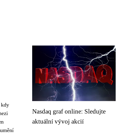
, kdy
Nasdaq graf online: Sledujte
mezi
aktuální vývoj akcií
ím
zumění