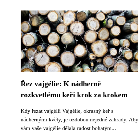
Řez vajgélie: K nádherně
rozkvetlému keři krok za krokem
Kdy řezat vajgélii Vajgélie, okrasný keř s
nádhernými květy, je ozdobou nejedné zahrady. Ab
vám vaše vajgélie dělala radost bohatým...