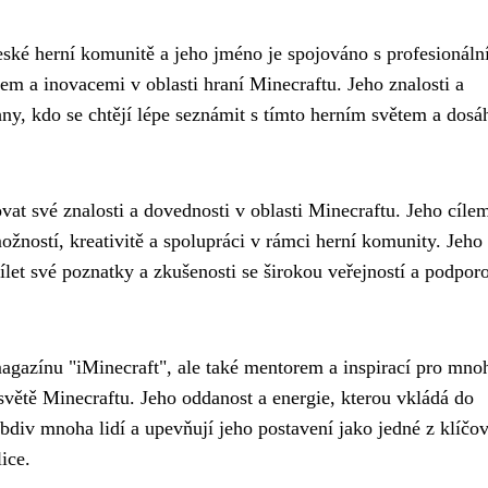
 české herní komunitě a jeho jméno je spojováno s profesionál
em a inovacemi v oblasti hraní Minecraftu. Jeho znalosti a
ny, kdo se chtějí lépe seznámit s tímto herním světem a dosá
ovat své znalosti a dovednosti v oblasti Minecraftu. Jeho cílem
žností, kreativitě a spolupráci v rámci herní komunity. Jeho
let své poznatky a zkušenosti se širokou veřejností a podpor
magazínu "iMinecraft", ale také mentorem a inspirací pro mno
 světě Minecraftu. Jeho oddanost a energie, kterou vkládá do
bdiv mnoha lidí a upevňují jeho postavení jako jedné z klíčo
ice.