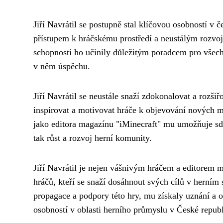
Jiří Navrátil se postupně stal klíčovou osobností v
přístupem k hráčskému prostředí a neustálým rozvoj
schopnosti ho učinily důležitým poradcem pro všech
v něm úspěchu.
Jiří Navrátil se neustále snaží zdokonalovat a rozšiř
inspirovat a motivovat hráče k objevování nových mo
jako editora magazínu "iMinecraft" mu umožňuje sdí
tak růst a rozvoj herní komunity.
Jiří Navrátil je nejen vášnivým hráčem a editorem 
hráčů, kteří se snaží dosáhnout svých cílů v herním
propagace a podpory této hry, mu získaly uznání a o
osobností v oblasti herního průmyslu v České republ