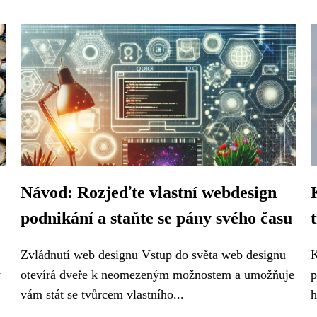
Návod: Rozjeďte vlastní webdesign
podnikání a staňte se pány svého času
Zvládnutí web designu Vstup do světa web designu
K
y
otevírá dveře k neomezeným možnostem a umožňuje
p
vám stát se tvůrcem vlastního...
h