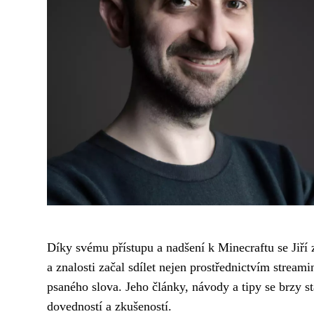
Díky svému přístupu a nadšení k Minecraftu se Jiří
a znalosti začal sdílet nejen prostřednictvím stream
psaného slova. Jeho články, návody a tipy se brzy 
dovedností a zkušeností.