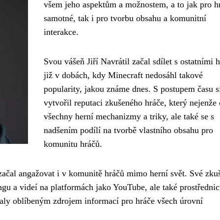
všem jeho aspektům a možnostem, a to jak pro h
samotné, tak i pro tvorbu obsahu a komunitní
interakce.
Svou vášeň Jiří Navrátil začal sdílet s ostatními h
již v dobách, kdy Minecraft nedosáhl takové
popularity, jakou známe dnes. S postupem času s
vytvořil reputaci zkušeného hráče, který nejenže
všechny herní mechanizmy a triky, ale také se s
nadšením podílí na tvorbě vlastního obsahu pro
komunitu hráčů.
 začal angažovat i v komunitě hráčů mimo herní svět. Své zku
ingu a videí na platformách jako YouTube, ale také prostředni
staly oblíbeným zdrojem informací pro hráče všech úrovní