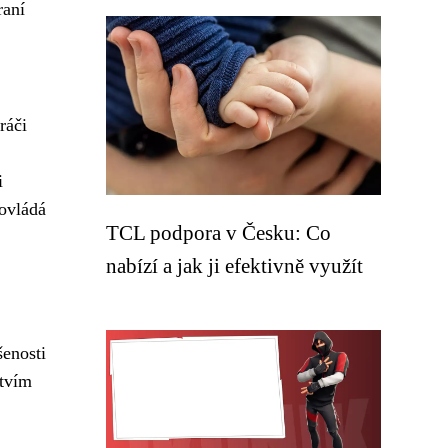
raní
ráči
i
 ovládá
TCL podpora v Česku: Co
nabízí a jak ji efektivně využít
šenosti
ctvím