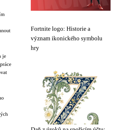
ním
Fortnite logo: Historie a
hnout
význam ikonického symbolu
hry
 je
 práce
ovat
ho
vých
Daň z úroků na spořicím účtu: