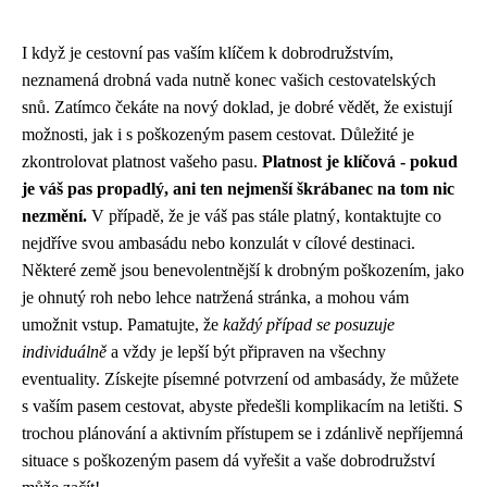
I když je cestovní pas vaším klíčem k dobrodružstvím,
neznamená drobná vada nutně konec vašich cestovatelských
snů. Zatímco čekáte na nový doklad, je dobré vědět, že existují
možnosti, jak i s poškozeným pasem cestovat. Důležité je
zkontrolovat platnost vašeho pasu.
Platnost je klíčová - pokud
je váš pas propadlý, ani ten nejmenší škrábanec na tom nic
nezmění.
V případě, že je váš pas stále platný, kontaktujte co
nejdříve svou ambasádu nebo konzulát v cílové destinaci.
Některé země jsou benevolentnější k drobným poškozením, jako
je ohnutý roh nebo lehce natržená stránka, a mohou vám
umožnit vstup. Pamatujte, že
každý případ se posuzuje
individuálně
a vždy je lepší být připraven na všechny
eventuality. Získejte písemné potvrzení od ambasády, že můžete
s vaším pasem cestovat, abyste předešli komplikacím na letišti. S
trochou plánování a aktivním přístupem se i zdánlivě nepříjemná
situace s poškozeným pasem dá vyřešit a vaše dobrodružství