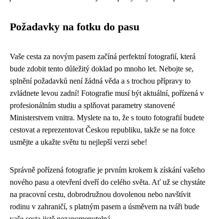
Požadavky na fotku do pasu
Vaše cesta za novým pasem začíná perfektní fotografií, která
bude zdobit tento důležitý doklad po mnoho let. Nebojte se,
splnění požadavků není žádná věda a s trochou přípravy to
zvládnete levou zadní! Fotografie musí být aktuální, pořízená v
profesionálním studiu a splňovat parametry stanovené
Ministerstvem vnitra. Myslete na to, že s touto fotografií budete
cestovat a reprezentovat Českou republiku, takže se na fotce
usmějte a ukažte světu tu nejlepší verzi sebe!
Správně pořízená fotografie je prvním krokem k získání vašeho
nového pasu a otevření dveří do celého světa. Ať už se chystáte
na pracovní cestu, dobrodružnou dovolenou nebo navštívit
rodinu v zahraničí, s platným pasem a úsměvem na tváři bude
vaše cesta jistě nezapomenutelná.