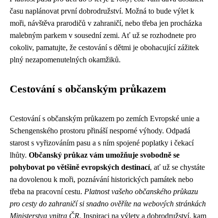
času naplánovat první dobrodružství. Možná to bude výlet k
moři, návštěva prarodičů v zahraničí, nebo třeba jen procházka
malebným parkem v sousední zemi. Ať už se rozhodnete pro
cokoliv, pamatujte, že cestování s dětmi je obohacující zážitek
plný nezapomenutelných okamžiků.
Cestování s občanským průkazem
Cestování s občanským průkazem po zemích Evropské unie a
Schengenského prostoru přináší nesporné výhody. Odpadá
starost s vyřizováním pasu a s ním spojené poplatky i čekací
lhůty.
Občanský průkaz vám umožňuje svobodně se
pohybovat po většině evropských destinací
, ať už se chystáte
na dovolenou k moři, poznávání historických památek nebo
třeba na pracovní cestu.
Platnost vašeho občanského průkazu
pro cesty do zahraničí si snadno ověříte na webových stránkách
Ministerstva vnitra ČR.
Inspiraci na výlety a dobrodružství, kam