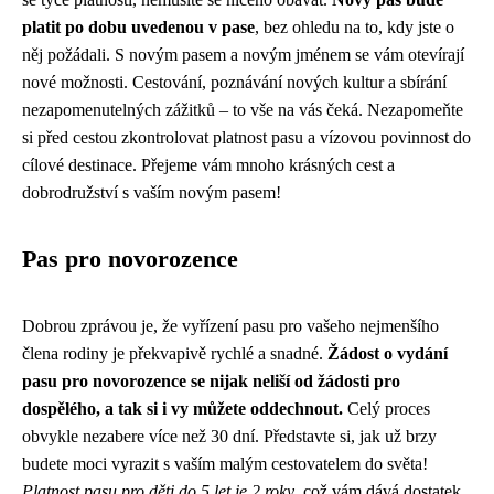
platit po dobu uvedenou v pase
, bez ohledu na to, kdy jste o
něj požádali. S novým pasem a novým jménem se vám otevírají
nové možnosti. Cestování, poznávání nových kultur a sbírání
nezapomenutelných zážitků – to vše na vás čeká. Nezapomeňte
si před cestou zkontrolovat platnost pasu a vízovou povinnost do
cílové destinace. Přejeme vám mnoho krásných cest a
dobrodružství s vaším novým pasem!
Pas pro novorozence
Dobrou zprávou je, že vyřízení pasu pro vašeho nejmenšího
člena rodiny je překvapivě rychlé a snadné.
Žádost o vydání
pasu pro novorozence se nijak neliší od žádosti pro
dospělého, a tak si i vy můžete oddechnout.
Celý proces
obvykle nezabere více než 30 dní. Představte si, jak už brzy
budete moci vyrazit s vaším malým cestovatelem do světa!
Platnost pasu pro děti do 5 let je 2 roky
, což vám dává dostatek