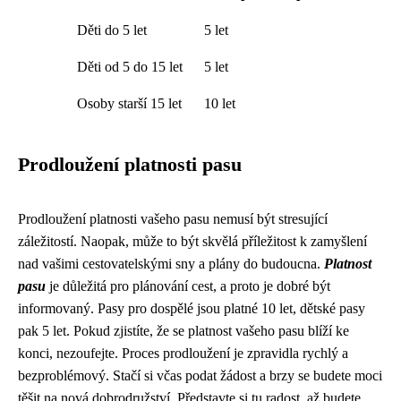
Děti do 5 let
5 let
Děti od 5 do 15 let
5 let
Osoby starší 15 let
10 let
Prodloužení platnosti pasu
Prodloužení platnosti vašeho pasu nemusí být stresující
záležitostí. Naopak, může to být skvělá příležitost k zamyšlení
nad vašimi cestovatelskými sny a plány do budoucna.
Platnost
pasu
je důležitá pro plánování cest, a proto je dobré být
informovaný. Pasy pro dospělé jsou platné 10 let, dětské pasy
pak 5 let. Pokud zjistíte, že se platnost vašeho pasu blíží ke
konci, nezoufejte. Proces prodloužení je zpravidla rychlý a
bezproblémový. Stačí si včas podat žádost a brzy se budete moci
těšit na nová dobrodružství. Představte si tu radost, až budete