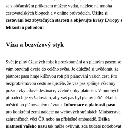
se s občanským průkazem můžete vydat, najdete na mnoha
cestovatelských blogech a v online průvodcích.
Užijte si
cestování bez zbytečných starostí a objevujte krásy Evropy s
lehkostí a pohodou!
Víza a bezvízový styk
Svět je plný úžasných míst k prozkoumání a s platným pasem se
vám otevírají dveře do celého světa. Je důležité si uvědomit, že
platnost pasu hraje klíčovou roli při plánování vašich cest. Pro
bezproblémovou cestu se ujistěte, že váš pas splňuje všechny
požadavky cílové destinace, včetně doby platnosti. V mnohých
případech je vyžadováno, aby váš pas byl platný ještě několik
měsíců po plánovaném návratu.
Informace o platnosti pasu
pro konkrétní zemi najdete na webových stránkách Ministerstva
zahraničních věcí ČR nebo na příslušné ambasádě.
Délka
platnosti vašeho pasu
tak může ovlivnit, zda budete potřebovat