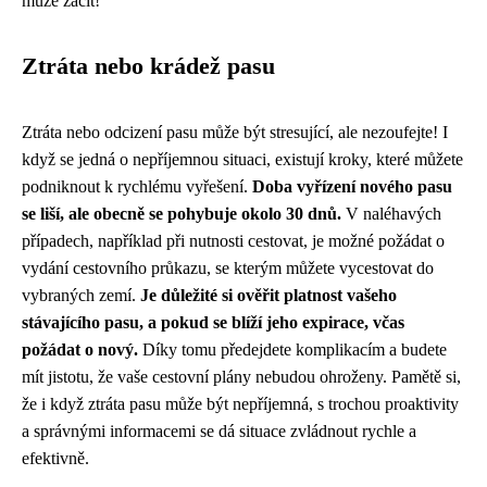
může začít!
Ztráta nebo krádež pasu
Ztráta nebo odcizení pasu může být stresující, ale nezoufejte! I
když se jedná o nepříjemnou situaci, existují kroky, které můžete
podniknout k rychlému vyřešení.
Doba vyřízení nového pasu
se liší, ale obecně se pohybuje okolo 30 dnů.
V naléhavých
případech, například při nutnosti cestovat, je možné požádat o
vydání cestovního průkazu, se kterým můžete vycestovat do
vybraných zemí.
Je důležité si ověřit platnost vašeho
stávajícího pasu, a pokud se blíží jeho expirace, včas
požádat o nový.
Díky tomu předejdete komplikacím a budete
mít jistotu, že vaše cestovní plány nebudou ohroženy. Pamětě si,
že i když ztráta pasu může být nepříjemná, s trochou proaktivity
a správnými informacemi se dá situace zvládnout rychle a
efektivně.