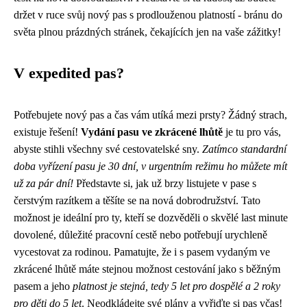
držet v ruce svůj nový pas s prodlouženou platností - bránu do
světa plnou prázdných stránek, čekajících jen na vaše zážitky!
V expedited pas?
Potřebujete nový pas a čas vám utíká mezi prsty? Žádný strach,
existuje řešení!
Vydání pasu ve zkrácené lhůtě
je tu pro vás,
abyste stihli všechny své cestovatelské sny.
Zatímco standardní
doba vyřízení pasu je 30 dní, v urgentním režimu ho můžete mít
už za pár dní!
Představte si, jak už brzy listujete v pase s
čerstvým razítkem a těšíte se na nová dobrodružství. Tato
možnost je ideální pro ty, kteří se dozvěděli o skvělé last minute
dovolené, důležité pracovní cestě nebo potřebují urychleně
vycestovat za rodinou. Pamatujte, že i s pasem vydaným ve
zkrácené lhůtě máte stejnou možnost cestování jako s běžným
pasem a jeho
platnost je stejná, tedy 5 let pro dospělé a 2 roky
pro děti do 5 let
. Neodkládejte své plány a vyřiďte si pas včas!