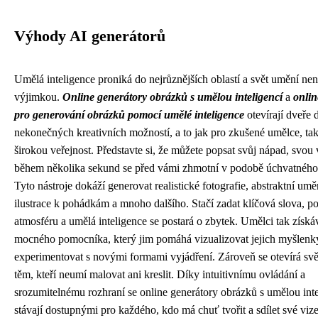
Výhody AI generátorů
Umělá inteligence proniká do nejrůznějších oblastí a svět umění nen
výjimkou.
Online generátory obrázků s umělou inteligencí
a
onlin
pro generování obrázků pomocí umělé inteligence
otevírají dveře 
nekonečných kreativních možností, a to jak pro zkušené umělce, ta
širokou veřejnost. Představte si, že můžete popsat svůj nápad, svou v
během několika sekund se před vámi zhmotní v podobě úchvatného
Tyto nástroje dokáží generovat realistické fotografie, abstraktní umě
ilustrace k pohádkám a mnoho dalšího. Stačí zadat klíčová slova, po
atmosféru a umělá inteligence se postará o zbytek. Umělci tak získá
mocného pomocníka, který jim pomáhá vizualizovat jejich myšlenk
experimentovat s novými formami vyjádření. Zároveň se otevírá svě
těm, kteří neumí malovat ani kreslit. Díky intuitivnímu ovládání a
srozumitelnému rozhraní se online generátory obrázků s umělou inte
stávají dostupnými pro každého, kdo má chuť tvořit a sdílet své vize