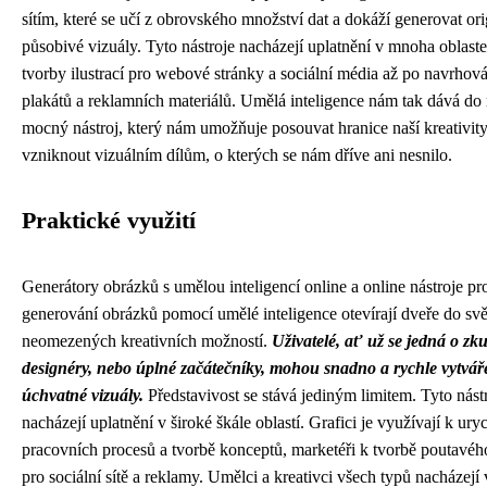
sítím, které se učí z obrovského množství dat a dokáží generovat ori
působivé vizuály. Tyto nástroje nacházejí uplatnění v mnoha oblast
tvorby ilustrací pro webové stránky a sociální média až po navrhová
plakátů a reklamních materiálů. Umělá inteligence nám tak dává do
mocný nástroj, který nám umožňuje posouvat hranice naší kreativity
vzniknout vizuálním dílům, o kterých se nám dříve ani nesnilo.
Praktické využití
Generátory obrázků s umělou inteligencí online a online nástroje pr
generování obrázků pomocí umělé inteligence otevírají dveře do svě
neomezených kreativních možností.
Uživatelé, ať už se jedná o zk
designéry, nebo úplné začátečníky, mohou snadno a rychle vytvář
úchvatné vizuály.
Představivost se stává jediným limitem. Tyto nást
nacházejí uplatnění v široké škále oblastí. Grafici je využívají k ury
pracovních procesů a tvorbě konceptů, marketéři k tvorbě poutavé
pro sociální sítě a reklamy. Umělci a kreativci všech typů nacházejí 