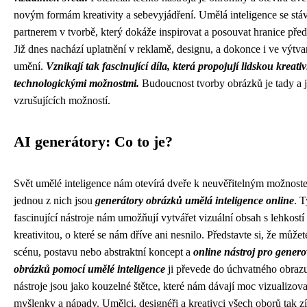
novým formám kreativity a sebevyjádření. Umělá inteligence se stá
partnerem v tvorbě, který dokáže inspirovat a posouvat hranice před
Již dnes nachází uplatnění v reklamě, designu, a dokonce i ve výtv
umění.
Vznikají tak fascinující díla, která propojují lidskou kreativ
technologickými možnostmi.
Budoucnost tvorby obrázků je tady a j
vzrušujících možností.
AI generátory: Co to je?
Svět umělé inteligence nám otevírá dveře k neuvěřitelným možnost
jednou z nich jsou
generátory obrázků umělá inteligence online
. T
fascinující nástroje nám umožňují vytvářet vizuální obsah s lehkostí
kreativitou, o které se nám dříve ani nesnilo. Představte si, že může
scénu, postavu nebo abstraktní koncept a
online nástroj pro gener
obrázků pomocí umělé inteligence
ji převede do úchvatného obrazu
nástroje jsou jako kouzelné štětce, které nám dávají moc vizualizova
myšlenky a nápady. Umělci, designéři a kreativci všech oborů tak zí