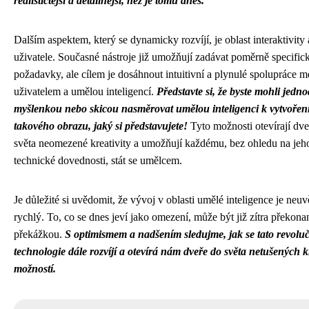
realističtější a detailnější, než je tomu dnes.
Dalším aspektem, který se dynamicky rozvíjí, je oblast interaktivity 
uživatele. Současné nástroje již umožňují zadávat poměrně specific
požadavky, ale cílem je dosáhnout intuitivní a plynulé spolupráce m
uživatelem a umělou inteligencí.
Představte si, že byste mohli jedn
myšlenkou nebo skicou nasměrovat umělou inteligenci k vytvořen
takového obrazu, jaký si představujete!
Tyto možnosti otevírají dve
světa neomezené kreativity a umožňují každému, bez ohledu na jeh
technické dovednosti, stát se umělcem.
Je důležité si uvědomit, že vývoj v oblasti umělé inteligence je neuv
rychlý. To, co se dnes jeví jako omezení, může být již zítra překon
překážkou.
S optimismem a nadšením sledujme, jak se tato revolu
technologie dále rozvíjí a otevírá nám dveře do světa netušených k
možností.