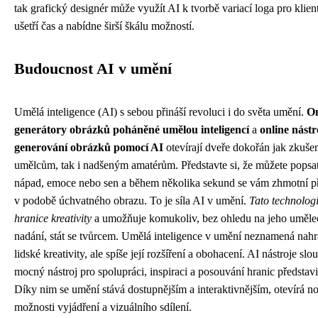
tak grafický designér může využít AI k tvorbě variací loga pro klien
ušetří čas a nabídne širší škálu možností.
Budoucnost AI v umění
Umělá inteligence (AI) s sebou přináší revoluci i do světa umění.
On
generátory obrázků poháněné umělou inteligencí
a
online nástr
generování obrázků pomocí AI
otevírají dveře dokořán jak zkuš
umělcům, tak i nadšeným amatérům. Představte si, že můžete popsat
nápad, emoce nebo sen a během několika sekund se vám zhmotní p
v podobě úchvatného obrazu. To je síla AI v umění.
Tato technologi
hranice kreativity
a umožňuje komukoliv, bez ohledu na jeho uměle
nadání, stát se tvůrcem. Umělá inteligence v umění neznamená nahr
lidské kreativity, ale spíše její rozšíření a obohacení. AI nástroje slo
mocný nástroj pro spolupráci, inspiraci a posouvání hranic představi
Díky nim se umění stává dostupnějším a interaktivnějším, otevírá n
možnosti vyjádření a vizuálního sdílení.