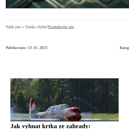
Našli jste v článku chybu?
Kontaktujte nás
Publikováno: 13. 01. 2025
Kateg
Jak vyhnat krtka ze zahrady: