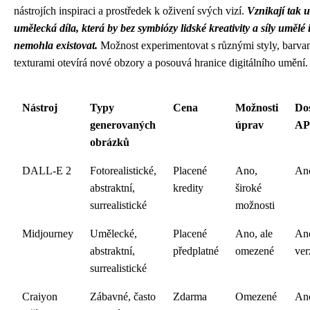
nástrojích inspiraci a prostředek k oživení svých vizí.
Vznikají tak 
umělecká díla, která by bez symbiózy lidské kreativity a síly umělé 
nemohla existovat.
Možnost experimentovat s různými styly, barva
texturami otevírá nové obzory a posouvá hranice digitálního umění.
Nástroj
Typy
Cena
Možnosti
Do
generovaných
úprav
AP
obrázků
DALL-E 2
Fotorealistické,
Placené
Ano,
An
abstraktní,
kredity
široké
surrealistické
možnosti
Midjourney
Umělecké,
Placené
Ano, ale
Ano
abstraktní,
předplatné
omezené
ver
surrealistické
Craiyon
Zábavné, často
Zdarma
Omezené
An