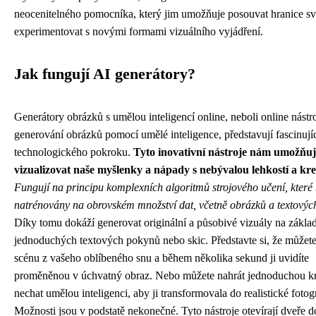
neocenitelného pomocníka, který jim umožňuje posouvat hranice sv
experimentovat s novými formami vizuálního vyjádření.
Jak fungují AI generátory?
Generátory obrázků s umělou inteligencí online, neboli online nástr
generování obrázků pomocí umělé inteligence, představují fascinujíc
technologického pokroku.
Tyto inovativní nástroje nám umožňuj
vizualizovat naše myšlenky a nápady s nebývalou lehkostí a kre
Fungují na principu komplexních algoritmů strojového učení, které 
natrénovány na obrovském množství dat, včetně obrázků a textovýc
Díky tomu dokáží generovat originální a působivé vizuály na zákla
jednoduchých textových pokynů nebo skic. Představte si, že můžete
scénu z vašeho oblíbeného snu a během několika sekund ji uvidíte
proměněnou v úchvatný obraz. Nebo můžete nahrát jednoduchou k
nechat umělou inteligenci, aby ji transformovala do realistické fotogr
Možnosti jsou v podstatě nekonečné. Tyto nástroje otevírají dveře d