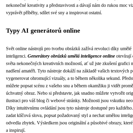
nekonečné kreativity a představivosti a dávají nám do rukou moc vi
vyprávět příběhy, sdílet své sny a inspirovat ostatní.
Typy AI generátorů online
Svět online nástrojů pro tvorbu obrázků zažívá revoluci díky umělé
inteligenci.
Generátory obrázků umělá inteligence online
otevírají
světa nekonečných kreativních možností, ať už jste zkušení grafici 
nadšení amatéři. Tyto nástroje dokáží na základě vašich textových
vygenerovat ohromující vizuály, a to během několika sekund. Předst
můžete popsat scénu z vašeho snu a během okamžiku ji vidět prom
úchvatný obraz. Nebo si představte, jak snadno můžete vytvořit orig
ilustraci pro váš blog či webové stránky. Možnosti jsou vskutku ne
Díky intuitivnímu ovládání jsou tyto nástroje dostupné pro každého.
zadat klíčová slova, popsat požadovaný styl a nechat umělou intelig
odvedla zbytek. Výsledkem jsou originální a působivé obrazy, kter
a inspirují.