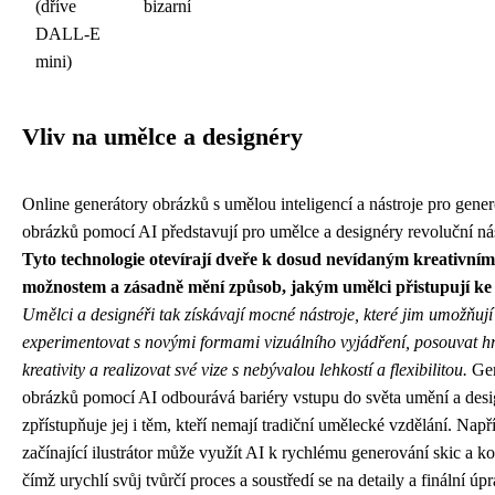
(dříve
bizarní
DALL-E
mini)
Vliv na umělce a designéry
Online generátory obrázků s umělou inteligencí a nástroje pro gene
obrázků pomocí AI představují pro umělce a designéry revoluční nás
Tyto technologie otevírají dveře k dosud nevídaným kreativním
možnostem a zásadně mění způsob, jakým umělci přistupují ke 
Umělci a designéři tak získávají mocné nástroje, které jim umožňují
experimentovat s novými formami vizuálního vyjádření, posouvat h
kreativity a realizovat své vize s nebývalou lehkostí a flexibilitou.
Gen
obrázků pomocí AI odbourává bariéry vstupu do světa umění a desi
zpřístupňuje jej i těm, kteří nemají tradiční umělecké vzdělání. Např
začínající ilustrátor může využít AI k rychlému generování skic a k
čímž urychlí svůj tvůrčí proces a soustředí se na detaily a finální úp