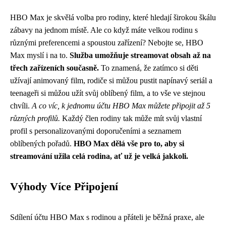
HBO Max je skvělá volba pro rodiny, které hledají širokou škálu
zábavy na jednom místě. Ale co když máte velkou rodinu s
různými preferencemi a spoustou zařízení? Nebojte se, HBO
Max myslí i na to.
Služba umožňuje streamovat obsah až na
třech zařízeních současně.
To znamená, že zatímco si děti
užívají animovaný film, rodiče si můžou pustit napínavý seriál a
teenageři si můžou užít svůj oblíbený film, a to vše ve stejnou
chvíli.
A co víc, k jednomu účtu HBO Max můžete připojit až 5
různých profilů.
Každý člen rodiny tak může mít svůj vlastní
profil s personalizovanými doporučeními a seznamem
oblíbených pořadů.
HBO Max dělá vše pro to, aby si
streamování užila celá rodina, ať už je velká jakkoli.
Výhody Více Připojení
Sdílení účtu HBO Max s rodinou a přáteli je běžná praxe, ale