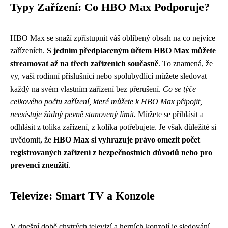
Typy Zařízení: Co HBO Max Podporuje?
HBO Max se snaží zpřístupnit váš oblíbený obsah na co nejvíce
zařízeních.
S jedním předplaceným účtem HBO Max můžete
streamovat až na třech zařízeních současně
. To znamená, že
vy, vaši rodinní příslušníci nebo spolubydlící můžete sledovat
každý na svém vlastním zařízení bez přerušení.
Co se týče
celkového počtu zařízení, které můžete k HBO Max připojit,
neexistuje žádný pevně stanovený limit.
Můžete se přihlásit a
odhlásit z tolika zařízení, z kolika potřebujete. Je však důležité si
uvědomit, že
HBO Max si vyhrazuje právo omezit počet
registrovaných zařízení z bezpečnostních důvodů nebo pro
prevenci zneužití
.
Televize: Smart TV a Konzole
V dnešní době chytrých televizí a herních konzolí je sledování