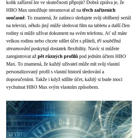
kolik zařízení lze ve skutečnosti připojit? Dobrá zpráva je, že
HBO Max umožňuje streamovat až na
třech zařízeních
současně
. To znamená, že zatímco sledujete svůj oblíbený seriál
na televizi, někdo jiný může sledovat film na tabletu a další člen
rodiny si může užívat dokument na svém telefonu. Ať už máte
velkou rodinu nebo chcete sdílet účet s přáteli,
tři souběžná
streamování
poskytují dostatek flexibility. Navíc si můžete
zaregistrovat až
pět různých profilů
pod jedním účtem HBO
Max. To znamená, že každý uživatel může mít svůj vlastní
personalizovaný profil s vlastní historií sledování a
doporučeními. Takže i když sdílíte účet, každý si bude moci
vychutnat HBO Max svým vlastním způsobem.