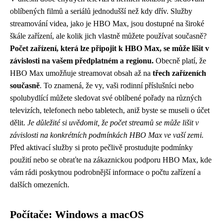
oblíbených filmů a seriálů jednodušší než kdy dřív. Služby
streamování videa, jako je HBO Max, jsou dostupné na široké
škále zařízení, ale kolik jich vlastně můžete používat současně?
Počet zařízení, která lze připojit k HBO Max, se může lišit v
závislosti na vašem předplatném a regionu.
Obecně platí, že
HBO Max umožňuje streamovat obsah až na
třech zařízeních
současně
. To znamená, že vy, vaši rodinní příslušníci nebo
spolubydlící můžete sledovat své oblíbené pořady na různých
televizích, telefonech nebo tabletech, aniž byste se museli o účet
dělit.
Je důležité si uvědomit, že počet streamů se může lišit v
závislosti na konkrétních podmínkách HBO Max ve vaší zemi.
Před aktivací služby si proto pečlivě prostudujte podmínky
použití nebo se obraťte na zákaznickou podporu HBO Max, kde
vám rádi poskytnou podrobnější informace o počtu zařízení a
dalších omezeních.
Počítače: Windows a macOS