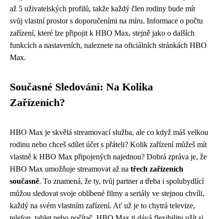
až 5 uživatelských profilů, takže každý člen rodiny bude mít
svůj vlastní prostor s doporučeními na míru. Informace o počtu
zařízení, které lze připojit k HBO Max, stejně jako o dalších
funkcích a nastaveních, naleznete na oficiálních stránkách HBO
Max.
Současné Sledování: Na Kolika
Zařízeních?
HBO Max je skvělá streamovací služba, ale co když máš velkou
rodinu nebo chceš sdílet účet s přáteli? Kolik zařízení můžeš mít
vlastně k HBO Max připojených najednou? Dobrá zpráva je, že
HBO Max umožňuje streamovat až na
třech zařízeních
současně
. To znamená, že ty, tvůj partner a třeba i spolubydlící
můžou sledovat svoje oblíbené filmy a seriály ve stejnou chvíli,
každý na svém vlastním zařízení. Ať už je to chytrá televize,
telefon, tablet nebo počítač, HBO Max ti dává flexibilitu užít si