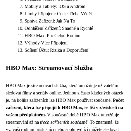
Mobily a Tablety: iOS a Android
Limity Připojení: Co Je Třeba Vědět
Správa Zařízení: Jak Na To
Odhlášení Zařízení: Snadné a Rychlé
HBO Max: Pro Celou Rodinu
Výhody Více Připojení
Sdílení Účtu: Rizika a Doporučení
HBO Max: Streamovací Služba
HBO Max je streamovací služba, která umožňuje uživatelům
sledovat filmy a seriály online. Jednou z často kladených otázek
je, na kolika zařízeních lze HBO Max používat současně.
Počet
zařízení, která lze připojit k HBO Max, se liší v závislosti na
vašem předplatném.
V současné době HBO Max umožňuje
streamování až na
třech zařízeních současně
. To znamená, že
vy, vaši rodinní příslušníci nebo spolubydlící můžete sledovat