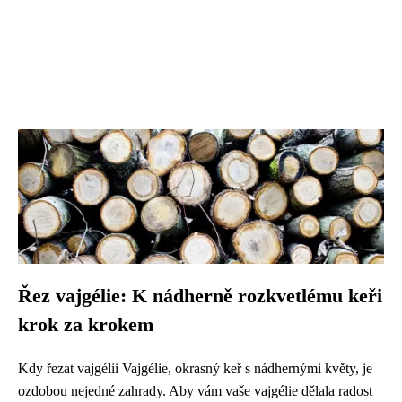
Řez vajgélie: K nádherně rozkvetlému keři
krok za krokem
Kdy řezat vajgélii Vajgélie, okrasný keř s nádhernými květy, je
ozdobou nejedné zahrady. Aby vám vaše vajgélie dělala radost