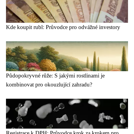
Kde koupit rubl: Průvodce pro odvážné investory
Půdopokryvné růže: S jakými rostlinami je
kombinovat pro okouzlující zahradu?
Registrace k DPH: Průvodce krok za krokem pro