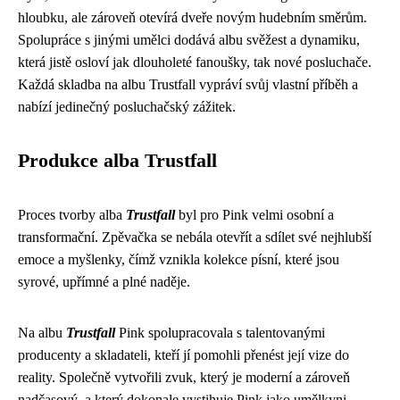
hloubku, ale zároveň otevírá dveře novým hudebním směrům.
Spolupráce s jinými umělci dodává albu svěžest a dynamiku,
která jistě osloví jak dlouholeté fanoušky, tak nové posluchače.
Každá skladba na albu Trustfall vypráví svůj vlastní příběh a
nabízí jedinečný posluchačský zážitek.
Produkce alba Trustfall
Proces tvorby alba
Trustfall
byl pro Pink velmi osobní a
transformační. Zpěvačka se nebála otevřít a sdílet své nejhlubší
emoce a myšlenky, čímž vznikla kolekce písní, které jsou
syrové, upřímné a plné naděje.
Na albu
Trustfall
Pink spolupracovala s talentovanými
producenty a skladateli, kteří jí pomohli přenést její vize do
reality. Společně vytvořili zvuk, který je moderní a zároveň
nadčasový, a který dokonale vystihuje Pink jako umělkyni.