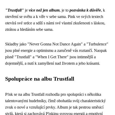
"Trustfall"
je
více než jen album
, je to
pozvánka k důvěře
, k
otevření se světu a k víře v sebe sama. Pink ve svých textech
otevírá své srdce a sdílí s námi své vlastní zkušenosti s láskou,
ztrátou a hledáním sebe sama.
Skladby jako "Never Gonna Not Dance Again" a "Turbulence"
jsou plné energie a optimismu a zaručeně vás roztančí. Naopak
písně "Trustfall" a "When I Get There" jsou intimnější a
dojemnější, a nutí k zamyšlení nad životem a jeho krásami.
Spolupráce na albu Trustfall
P!nk se na albu Trustfall rozhodla pro spolupráci s několika
talentovanými hudebníky, čímž obohatila svůj charakteristický
zvuk o nové a vzrušující prvky. Album je tak pestrou směsicí
stylů, která si zachovává P!nkinu syrovou energii a emotivní