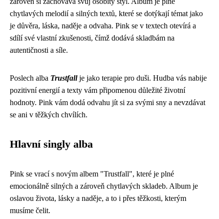
zároveň si zachovává svůj osobitý styl. Album je plné
chytlavých melodií a silných textů, které se dotýkají témat jako
je důvěra, láska, naděje a odvaha. Pink se v textech otevírá a
sdílí své vlastní zkušenosti, čímž dodává skladbám na
autentičnosti a síle.
Poslech alba
Trustfall
je jako terapie pro duši. Hudba vás nabije
pozitivní energií a texty vám připomenou důležité životní
hodnoty. Pink vám dodá odvahu jít si za svými sny a nevzdávat
se ani v těžkých chvílích.
Hlavní singly alba
Pink se vrací s novým albem "Trustfall", které je plné
emocionálně silných a zároveň chytlavých skladeb. Album je
oslavou života, lásky a naděje, a to i přes těžkosti, kterým
musíme čelit.