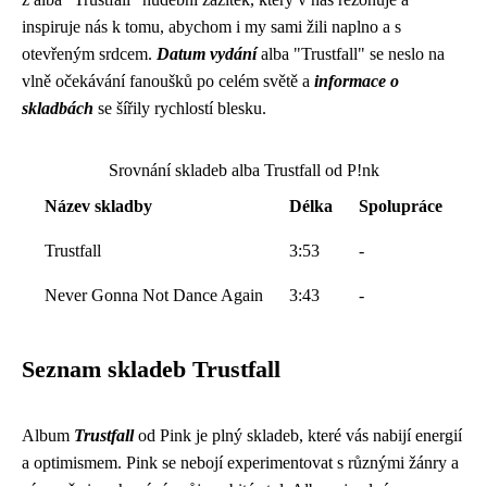
inspiruje nás k tomu, abychom i my sami žili naplno a s
otevřeným srdcem.
Datum vydání
alba "Trustfall" se neslo na
vlně očekávání fanoušků po celém světě a
informace o
skladbách
se šířily rychlostí blesku.
Srovnání skladeb alba Trustfall od P!nk
Název skladby
Délka
Spolupráce
Trustfall
3:53
-
Never Gonna Not Dance Again
3:43
-
Seznam skladeb Trustfall
Album
Trustfall
od Pink je plný skladeb, které vás nabijí energií
a optimismem. Pink se nebojí experimentovat s různými žánry a