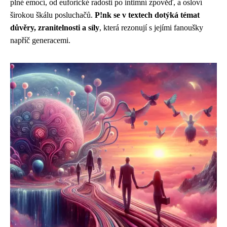
plné emocí, od euforické radosti po intimní zpověď, a osloví
širokou škálu posluchačů.
P!nk se v textech dotýká témat
důvěry, zranitelnosti a síly
, která rezonují s jejími fanoušky
napříč generacemi.