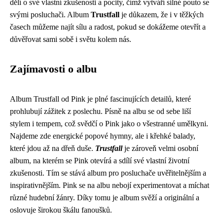
dělí o své vlastní zkušenosti a pocity, čímž vytváří silné pouto se
svými posluchači. Album
Trustfall
je důkazem, že i v těžkých
časech můžeme najít sílu a radost, pokud se dokážeme otevřít a
důvěřovat sami sobě i světu kolem nás.
Zajímavosti o albu
Album Trustfall od Pink je plné fascinujících detailů, které
prohlubují zážitek z poslechu. Písně na albu se od sebe liší
stylem i tempem, což svědčí o Pink jako o všestranné umělkyni.
Najdeme zde energické popové hymny, ale i křehké balady,
které jdou až na dřeň duše.
Trustfall
je zároveň velmi osobní
album, na kterém se Pink otevírá a sdílí své vlastní životní
zkušenosti. Tím se stává album pro posluchače uvěřitelnějším a
inspirativnějším. Pink se na albu nebojí experimentovat a míchat
různé hudební žánry. Díky tomu je album svěží a originální a
oslovuje širokou škálu fanoušků.