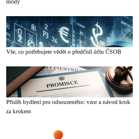
módy
Vše, co potřebujete vědět o předčíslí účtu ČSOB
Příslib bydlení pro odsouzeného: vzor a návod krok
za krokem