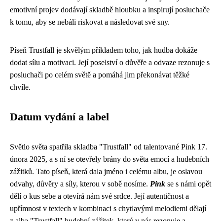
emotivní projev dodávají skladbě hloubku a inspirují posluchače
k tomu, aby se nebáli riskovat a následovat své sny.
Píseň Trustfall je skvělým příkladem toho, jak hudba dokáže
dodat sílu a motivaci. Její poselství o důvěře a odvaze rezonuje s
posluchači po celém světě a pomáhá jim překonávat těžké
chvíle.
Datum vydání a label
Světlo světa spatřila skladba "Trustfall" od talentované Pink 17.
února 2025, a s ní se otevřely brány do světa emocí a hudebních
zážitků. Tato píseň, která dala jméno i celému albu, je oslavou
odvahy, důvěry a síly, kterou v sobě nosíme.
Pink
se s námi opět
dělí o kus sebe a otevírá nám své srdce. Její autentičnost a
upřímnost v textech v kombinaci s chytlavými melodiemi dělají
z alba "Trustfall" hudební zážitek, který v nás rezonuje a