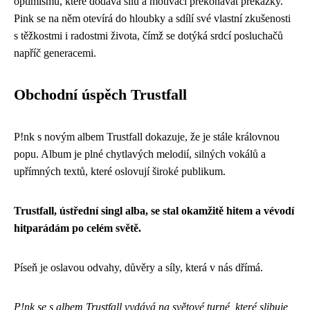
optimismu, které dodává sílu a motivaci překonávat překážky.
Pink se na něm otevírá do hloubky a sdílí své vlastní zkušenosti
s těžkostmi i radostmi života, čímž se dotýká srdcí posluchačů
napříč generacemi.
Obchodní úspěch Trustfall
P!nk s novým albem Trustfall dokazuje, že je stále královnou
popu. Album je plné chytlavých melodií, silných vokálů a
upřímných textů, které oslovují široké publikum.
Trustfall, ústřední singl alba, se stal okamžitě hitem a vévodí
hitparádám po celém světě.
Píseň je oslavou odvahy, důvěry a síly, která v nás dřímá.
P!nk se s albem Trustfall vydává na světové turné, které slibuje