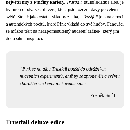
největší hity z P!nčiny kariéry.
Trustfall
, titulní skladba alba, je
hymnou o odvaze a důvěře, která jistě rozezní davy po celém
světě. Stejně jako ostatní skladby z alba, i
Trustfall
je plná emocí
a autentických pocitů, které P!nk vkládá do své hudby. Fanoušci
se můžou těšit na nezapomenutelný hudební zážitek, který jim
dodá sílu a inspiraci.
Pink se na albu Trustfall pouští do odvážných
hudebních experimentů, aniž by se zpronevěřila svému
charakteristickému rockovému srdci.
Zdeněk Šmíd
Trustfall deluxe edice