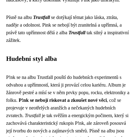
Písně na albu
Trustfall
se dotýkají témat jako láska, ztráta,
naděje a odolnost. Pink se nebojí být zranitelná a upřímná, a
právě tato upřímnost dělá z alba
Trustfall
tak silný a inspirativní
zážitek.
Hudební styl alba
P!nk se na albu Trustfall pouští do hudebních experimentů s
odvahou a upřímností, která ji provází celou kariéru. Album je
žánrově pestré a mísí se v něm prvky popu, rocku, elektroniky a
folku.
P!nk se nebojí riskovat a zkoušet nové věci
, což se
projevuje v neotřelých aranžích a nečekaných hudebních
zvratech.
Trustfall
je tak svěžím a energickým počinem, který si
zachovává charakteristický rukopis P!nk, ale zároveň posouvá
její tvorbu do nových a zajímavých směrů. Písně na albu jsou