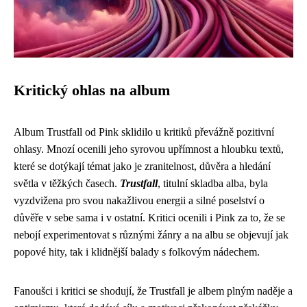
Kritický ohlas na album
Album Trustfall od Pink sklidilo u kritiků převážně pozitivní
ohlasy. Mnozí ocenili jeho syrovou upřímnost a hloubku textů,
které se dotýkají témat jako je zranitelnost, důvěra a hledání
světla v těžkých časech.
Trustfall
, titulní skladba alba, byla
vyzdvižena pro svou nakažlivou energii a silné poselství o
důvěře v sebe sama i v ostatní. Kritici ocenili i Pink za to, že se
nebojí experimentovat s různými žánry a na albu se objevují jak
popové hity, tak i klidnější balady s folkovým nádechem.
Fanoušci i kritici se shodují, že Trustfall je albem plným naděje a