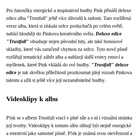
Pro fanoušky energické a inspirativní hudby Pink přináší deluxe
edice alba "Trustfall" ještě více důvodů k radosti. Tato rozšířená
verze alba, která si získala srdce posluchačů po celém světě,
nabízí hlouběji do Pinkova kreativního světa.
Deluxe edice
"Trustfall"
obsahuje nejen původní hity, ale také bonusové
skladby, které vás zaručeně chytnou za srdce. Tyto nové písně
rozšiřují tematický záběr alba a nabízejí další vrstvy emocí a
myšlenek, které Pink vkládá do své hudby.
"Trustfall" deluxe
edice
je tak skvělou příležitostí prozkoumat plný rozsah Pinkova
talentu a užít si ještě více její nezaměnitelné hudby.
Videoklipy k albu
P!nk se s albem Trustfall vrací v plné síle a s ní i vizuální stránka
její tvorby. Videoklipy k tomuto albu slibují být stejně energické
a emotivní jako samotné písně. P!nk je známá svou otevřeností a