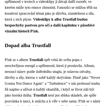
upřímností v textech a videoklipy jí dávají další rozměr, ve
kterém může tyto emoce zhmotnit. Fanoušci se můžou těšit na
kreativní zpracování témat jako je důvěra, zranitelnost a síla,
která z nich plyne.
Videoklipy k albu Trustfall budou
bezpochyby pastvou pro oči a další kapitolou v působivé
vizuální historii P!nk.
Dopad alba Trustfall
P!nk se s albem
Trustfall
opět vrhá do světa popu s
neochvějnou energií a upřímností, která ji proslavila. Album,
nesoucí název podle ústředního singlu, je oslavou odvahy,
důvěry a síly, kterou v sobě každý skrýváme. Písně jako "Never
Gonna Not Dance Again" a "Turbulence" v nás probouzí touhu
žít naplno a užívat si každý okamžik, i když se život zdá být
jako horská dráha.
Trustfall
není jen sbírka skladeb, ale spíše
pozvánka k tanci, k smíchu a k víře v sebe sama. P!nk se s námi