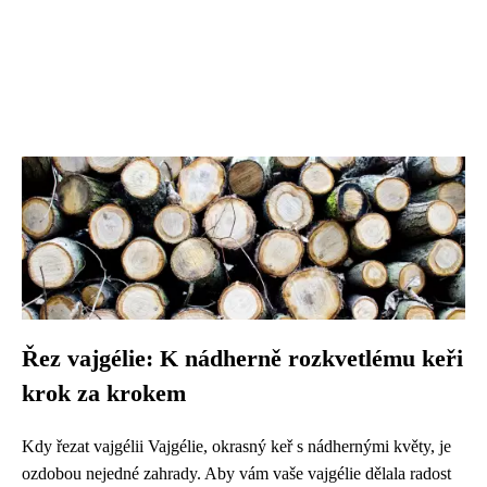
Řez vajgélie: K nádherně rozkvetlému keři
krok za krokem
Kdy řezat vajgélii Vajgélie, okrasný keř s nádhernými květy, je
ozdobou nejedné zahrady. Aby vám vaše vajgélie dělala radost