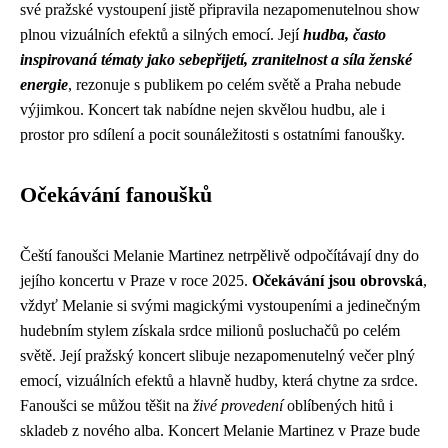
své pražské vystoupení jistě připravila nezapomenutelnou show
plnou vizuálních efektů a silných emocí. Její
hudba, často
inspirovaná tématy jako sebepřijetí, zranitelnost a síla ženské
energie
, rezonuje s publikem po celém světě a Praha nebude
výjimkou. Koncert tak nabídne nejen skvělou hudbu, ale i
prostor pro sdílení a pocit sounáležitosti s ostatními fanoušky.
Očekávání fanoušků
Čeští fanoušci Melanie Martinez netrpělivě odpočítávají dny do
jejího koncertu v Praze v roce 2025.
Očekávání jsou obrovská
,
vždyť Melanie si svými magickými vystoupeními a jedinečným
hudebním stylem získala srdce milionů posluchačů po celém
světě. Její pražský koncert slibuje nezapomenutelný večer plný
emocí, vizuálních efektů a hlavně hudby, která chytne za srdce.
Fanoušci se můžou těšit na
živé provedení
oblíbených hitů i
skladeb z nového alba. Koncert Melanie Martinez v Praze bude