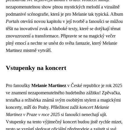
nezapomenutelnou show plnou mystických melodií a vizuálně
podmanivé scénografie, která je pro Melanie tak typická. Album
Portals
otevírá novou kapitolu v její tvorbě a fanoušci se můžou
těšit na inovativní zvuk a hluboké texty, které se dotýkají témat
znovuzrození a transformace. Připravte se na magický večer
plný emocí a nechte se unést do světa fantazie, který Melanie
Martinez mistrně vytváří.
Vstupenky na koncert
Pro fanoušky
Melanie Martinez
v České republice je rok 2025
ve znamení nezapomenutelného hudebního zážitku! Zpěvačka,
textařka a režisérka známá svým osobitým stylem a magickými
koncerty, míří do Prahy. Příležitost zažít
koncert Melanie
Martinez v Praze v roce 2025
si fanoušci nenechají ujít.
Vstupenky na tento výjimečný koncert budou jistě rychle mizet,
proto se vyplatí sledovat oficiální předprodeje a zajistit si své