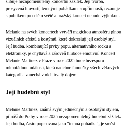
slibuje nezapomenutelný koncertní zážitek. Její tvorba,
prosycená hravostí, temnými pohádkami a upřímností, rezonuje
s publikem po celém světě a pražský koncert nebude výjimkou.
Melanie na svých koncertech vytváří magickou atmosféru plnou
vizuálních efektů a kostýmů, které dokreslují její osobitý styl.
Její hudba, kombinující prvky popu, alternativního rocku a
elektroniky, je chytlavá a zároveň hluboce emotivní. Koncert
Melanie Martinez v Praze v roce 2025 bude bezesporu
mimořádnou událostí, která nadchne fanoušky všech věkových
kategorií a zanechá v nich trvalý dojem.
Její hudební styl
Melanie Martinez, známá svým jedinečným a osobitým stylem,
přináší do Prahy v roce 2025 nezapomenutelný hudební zážitek.
Její hudba, často popisovaná jako "temná pohádka", je směsí