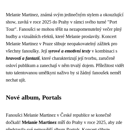
Melanie Martinez, známá svým jedinečným stylem a okouzlující
show, zavítá v roce 2025 do Prahy v rámci svého turné "Port
Tour". Fanoušci se mohou těšit na nezapomenutelný večer plný
hudby a vizuálních efektů, které Melanie proslavily. Koncert
Melanie Martinez v Praze slibuje neopakovatelný zážitek pro
všechny fanoušky. Její
syrové a emotivní texty
v kombinaci s
hravostí a fantazií
, které charakterizují její tvorbu, zaručeně
osloví publikum a zanechají v něm trvalý dojem. Příležitost vidět
tuto talentovanou umělkyni naživo by si žádný fanoušek neměl
nechat ujít.
Nové album, Portals
Fanoušci Melanie Martinez v České republice se konečně
dočkali!
Melanie Martinez
míří do Prahy v roce 2025, aby zde
představila své nejnovější album
Portals
. Koncert slibuje