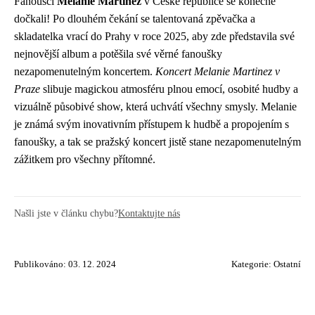
Fanoušci
Melanie Martinez
v České republice se konečně
dočkali! Po dlouhém čekání se talentovaná zpěvačka a
skladatelka vrací do Prahy v roce 2025, aby zde představila své
nejnovější album a potěšila své věrné fanoušky
nezapomenutelným koncertem.
Koncert Melanie Martinez v
Praze
slibuje magickou atmosféru plnou emocí, osobité hudby a
vizuálně působivé show, která uchvátí všechny smysly. Melanie
je známá svým inovativním přístupem k hudbě a propojením s
fanoušky, a tak se pražský koncert jistě stane nezapomenutelným
zážitkem pro všechny přítomné.
Našli jste v článku chybu?
Kontaktujte nás
Publikováno: 03. 12. 2024
Kategorie:
Ostatní