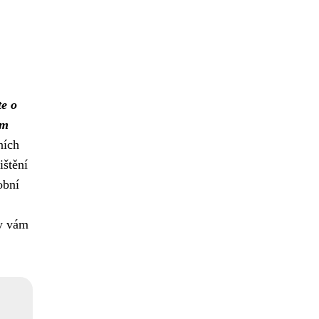
te o
ám
ních
ištění
obní
by vám