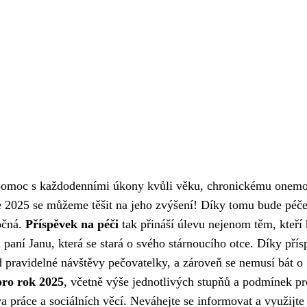
ují pomoc s každodenními úkony kvůli věku, chronickému onem
e 2025 se můžeme těšit na jeho zvýšení! Díky tomu bude péče
očná.
Příspěvek na péči
tak přináší úlevu nejenom těm, kteří
ad paní Janu, která se stará o svého stárnoucího otce. Díky pří
d pravidelné návštěvy pečovatelky, a zároveň se nemusí bát o
pro rok 2025
, včetně výše jednotlivých stupňů a podmínek pr
a práce a sociálních věcí. Neváhejte se informovat a využijte 