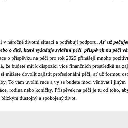
li v náročné životní situaci a potřebují podporu.
Ať už pečuje
bo o dítě, které vyžaduje zvláštní péči, příspěvek na péči v
ce o příspěvku na péči pro rok 2025 přinášejí mnoho pozitiv
 že budete mít k dispozici více finančních prostředků na zaj
 si můžete dovolit zajistit profesionální péči, ať už formou os
žby. To vám uvolní ruce a vy se budete moci věnovat i jiným
áce, rodina nebo koníčky. Příspěvek na péči je tu od toho, a
m blízkým důstojný a spokojený život.