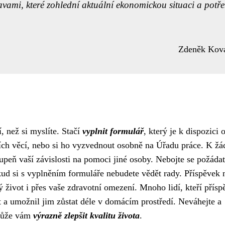
avami, které zohlední aktuální ekonomickou situaci a potř
Zdeněk Kov
, než si myslíte. Stačí
vyplnit formulář
, který je k dispozici 
ích věcí, nebo si ho vyzvednout osobně na Úřadu práce. K žá
stupeň vaší závislosti na pomoci jiné osoby. Nebojte se požádat
kud si s vyplněním formuláře nebudete vědět rady. Příspěvek 
 život i přes vaše zdravotní omezení. Mnoho lidí, kteří přísp
ot a umožnil jim zůstat déle v domácím prostředí. Neváhejte a
 může vám
výrazně zlepšit kvalitu života
.