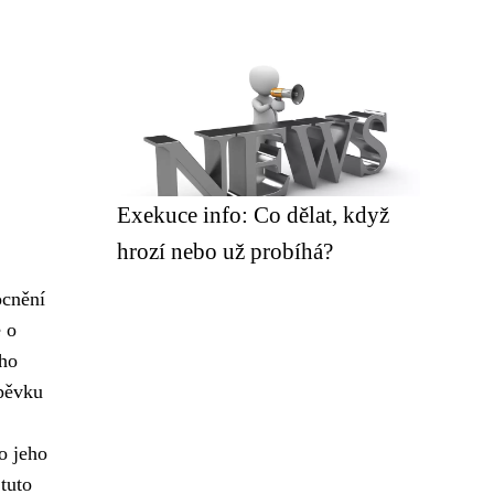
Exekuce info: Co dělat, když
hrozí nebo už probíhá?
ocnění
 o
 ho
spěvku
o jeho
tuto