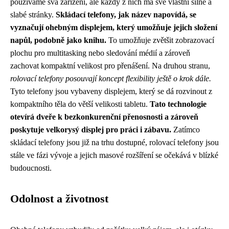
používáme svá zařízení, ale každý z nich má své vlastní silné a
slabé stránky.
Skládací telefony, jak název napovídá, se
vyznačují ohebným displejem, který umožňuje jejich složení
napůl, podobně jako knihu.
To umožňuje zvětšit zobrazovací
plochu pro multitasking nebo sledování médií a zároveň
zachovat kompaktní velikost pro přenášení. Na druhou stranu,
rolovací telefony posouvají koncept flexibility ještě o krok dále.
Tyto telefony jsou vybaveny displejem, který se dá rozvinout z
kompaktního těla do větší velikosti tabletu.
Tato technologie
otevírá dveře k bezkonkurenční přenosnosti a zároveň
poskytuje velkorysý displej pro práci i zábavu.
Zatímco
skládací telefony jsou již na trhu dostupné, rolovací telefony jsou
stále ve fázi vývoje a jejich masové rozšíření se očekává v blízké
budoucnosti.
Odolnost a životnost