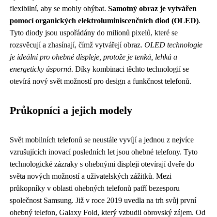
flexibilní, aby se mohly ohýbat.
Samotný obraz je vytvářen
pomocí organických elektroluminiscenčních diod (OLED)
.
Tyto diody jsou uspořádány do milionů pixelů, které se
rozsvěcují a zhasínají, čímž vytvářejí obraz.
OLED technologie
je ideální pro ohebné displeje, protože je tenká, lehká a
energeticky úsporná
. Díky kombinaci těchto technologií se
otevírá nový svět možností pro design a funkčnost telefonů.
Průkopníci a jejich modely
Svět mobilních telefonů se neustále vyvíjí a jednou z nejvíce
vzrušujících inovací posledních let jsou ohebné telefony. Tyto
technologické zázraky s ohebnými displeji otevírají dveře do
světa nových možností a uživatelských zážitků. Mezi
průkopníky v oblasti ohebných telefonů patří bezesporu
společnost Samsung. Již v roce 2019 uvedla na trh svůj první
ohebný telefon, Galaxy Fold, který vzbudil obrovský zájem. Od