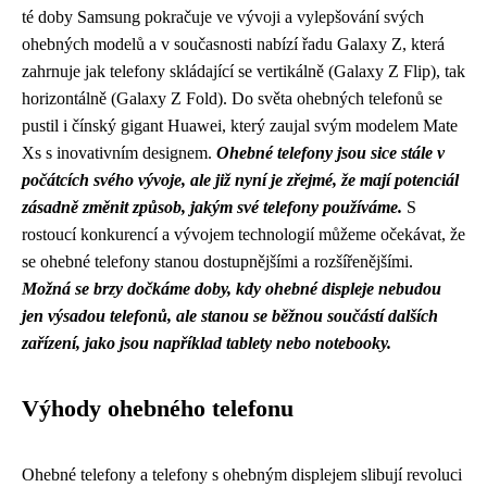
té doby Samsung pokračuje ve vývoji a vylepšování svých
ohebných modelů a v současnosti nabízí řadu Galaxy Z, která
zahrnuje jak telefony skládající se vertikálně (Galaxy Z Flip), tak
horizontálně (Galaxy Z Fold). Do světa ohebných telefonů se
pustil i čínský gigant Huawei, který zaujal svým modelem Mate
Xs s inovativním designem.
Ohebné telefony jsou sice stále v
počátcích svého vývoje, ale již nyní je zřejmé, že mají potenciál
zásadně změnit způsob, jakým své telefony používáme.
S
rostoucí konkurencí a vývojem technologií můžeme očekávat, že
se ohebné telefony stanou dostupnějšími a rozšířenějšími.
Možná se brzy dočkáme doby, kdy ohebné displeje nebudou
jen výsadou telefonů, ale stanou se běžnou součástí dalších
zařízení, jako jsou například tablety nebo notebooky.
Výhody ohebného telefonu
Ohebné telefony a telefony s ohebným displejem slibují revoluci