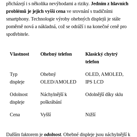
přicházejí i s několika nevýhodami a riziky.
Jedním z hlavních
problémů je jejich vyšší cena
ve srovnání s tradičními
smartphony. Technologie výroby ohebných displejů je stále
poměrně nová a nákladná, což se odráží i na konečné ceně pro
spotřebitele.
Vlastnost
Ohebný telefon
Klasický chytrý
telefon
Typ
Ohebný
OLED, AMOLED,
displeje
OLED/AMOLED
IPS LCD
Odolnost
Náchylnější k
Odolnější díky sklu
displeje
poškrábání
Cena
Vyšší
Nižší
Dalším faktorem je
odolnost
. Ohebné displeje jsou náchylnější k