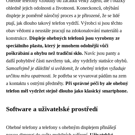
Ohebné telefony vzbudily od začátku velký zájem, ale i otázky
ohledně jejich odolnosti a životnosti. Koneckonců, ohýbání
displeje je poměrně náročný proces a je přirozené, že se lidé
ptají, jak dlouho takový telefon vydrží. Výrobci si jsou těchto
obav vědomi a neustále pracují na zdokonalování materiálů a
konstrukce.
Displeje ohebných telefonů jsou vyrobeny ze
speciálního plastu, který je mnohem odolnější vůči
poškrábání a ohybu než tradiční sklo.
Navíc jsou panty a
další pohyblivé části navrženy tak, aby vydržely statisíce ohybů.
Samozřejmě je důležité si uvědomit, že ohebný telefon vyžaduje
určitou míru opatrnosti.
Je potřeba se vyvarovat pádům na zem
a kontaktu s ostrými předměty.
Při správné péči by ale ohebný
telefon měl vydržet stejně dlouho jako klasický smartphone.
Software a uživatelské prostředí
Ohebné telefony a telefony s ohebným displejem přinášejí
novou dimenzi do světa mobilních zařízení.
Uživatelské