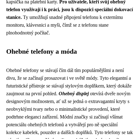
kapsička na platební karty.
Pro uživatele, kteří svůj ohebný
telefon využívají i k práci, jsou k dispozici speciální dokovací
stanice.
Ty umožňují snadné připojení telefonu k externímu
monitoru, klávesnici a myši, čímž se z telefonu stane
plnohodnotný počítač.
Ohebné telefony a móda
Ohebné telefony se stávají čím dál tím populárnějšími a není
divu, že se začínají prosazovat i ve světě módy. Tyto elegantní a
futuristické přístroje se stávají stylovým doplňkem, který dokáže
zaujmout na první pohled.
Ohebný displej
otevírá dveře novým
designovým možnostem, ať už se jedná o extravagantní kryty s
neobvyklými tvary nebo o minimalistické provedení, které
podtrhne eleganci zařízení. Módní značky si začínají všímat
potenciálu ohebných telefonů a vytvářejí pro ně speciální
kolekce kabelek, pouzder a dalších doplňků. Tyto telefony se tak