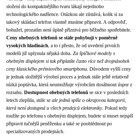
složení do kompaktnějšího tvaru lákají nejednoho
technologického nadšence. Otázkou ale zůstává, kolik si za
takový skládací telefon vlastně musíme připravit. A odpověď,
bohužel, prozatím není úplně příznivá pro běžného spotřebitele.
Ceny ohebných telefonů se stále pohybují v poměrně
vysokých hladinách
, a to i přesto, že od uvedení prvních
modelů již uplynula nějaká doba.
Za špičkové modely s
ohebným displejem si tak připlatíte často více než dvojnásobek
ceny klasického prémiového smartphonu.
Důvodem vyšší ceny
je jednak složitější výrobní proces a jednak stále ještě relativně
nízká poptávka, která neumožňuje výrobcům dosáhnout úspor z
rozsahu.
Dostupnost ohebných telefonů
se sice v posledních
letech zlepšila,
stále se ale jedná spíše o okrajovou kategorii,
která není dostupná u všech prodejců elektroniky
. Pokud tedy
toužíte po telefonu s ohebným displejem, budete si muset nejspíš
připravit tučnější peněženku a také se poohlédnout po
specializovaných prodejnách.