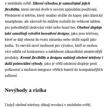
v mobilním světě.
Hlavní výhodou je samozřejmě jejich
flexibilita
, která otevírá dveře k novým způsobům používání.
Představte si telefon, který snadno složíte do kapsy jako klasický
smartphone, ale zároveň ho můžete rozložit do velikosti tabletu
pro pohodlnější sledování videí nebo hraní her.
Ohebné displeje
také umožňují vytvářet inovativní designy
, jako jsou telefony,
které se dají ohnout do tvaru náramku nebo složit napůl jako
kniha. To otevírá nové možnosti pro výrobce, kteří se mohou
více odlišit od konkurence a nabídnout zákazníkům atraktivnější
produkty.
Kromě flexibility a designu nabízejí ohebné telefony i
další potenciální výhody
, jako je větší odolnost displeje proti
poškození a možnost integrace větších baterií do kompaktnějších
zařízení.
Nevýhody a rizika
I když ohebné telefony slibují revoluci v mobilním světě,