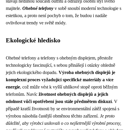
stávají nedílnou součástí outfitu a odrážejí osobní styl svého
majitele.
Ohebné telefony
v sobě snoubí moderní technologie s
estetikou, a proto není pochyb o tom, že budou i nadále
ovlivňovat trendy ve světě módy.
Ekologické hledisko
Ohebné telefony a telefony s ohebným displejem, přestože
technologicky fascinující, s sebou přinášejí i otázky ohledně
jejich ekologického dopadu.
Výroba ohebných displejů je
komplexní proces vyžadující specifické materiály a více
energie
, což může vést k vyšší uhlíkové stopě oproti běžným
telefonům. Navíc
životnost ohebných displejů a jejich
odolnost vůči opotřebení jsou stále předmětem diskuzí
. V
případě kratší životnosti by se environmentální zátěž spojená s
výrobou násobila častější obměnou těchto zařízení.
Je proto
důležité, aby výrobci usilovali o co nejšetrnější výrobní procesy,