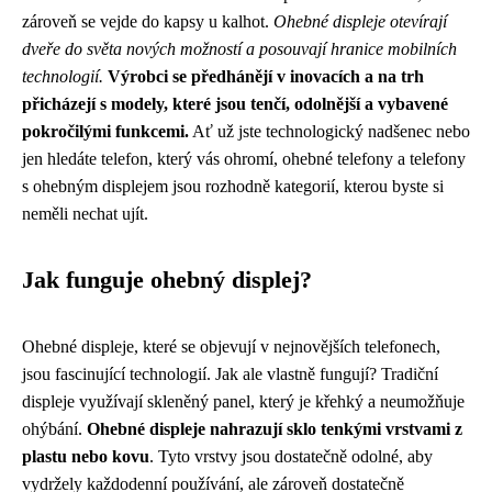
zároveň se vejde do kapsy u kalhot.
Ohebné displeje otevírají
dveře do světa nových možností a posouvají hranice mobilních
technologií.
Výrobci se předhánějí v inovacích a na trh
přicházejí s modely, které jsou tenčí, odolnější a vybavené
pokročilými funkcemi.
Ať už jste technologický nadšenec nebo
jen hledáte telefon, který vás ohromí, ohebné telefony a telefony
s ohebným displejem jsou rozhodně kategorií, kterou byste si
neměli nechat ujít.
Jak funguje ohebný displej?
Ohebné displeje, které se objevují v nejnovějších telefonech,
jsou fascinující technologií. Jak ale vlastně fungují? Tradiční
displeje využívají skleněný panel, který je křehký a neumožňuje
ohýbání.
Ohebné displeje nahrazují sklo tenkými vrstvami z
plastu nebo kovu
. Tyto vrstvy jsou dostatečně odolné, aby
vydržely každodenní používání, ale zároveň dostatečně