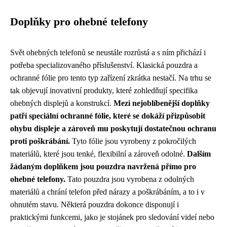
Doplňky pro ohebné telefony
Svět ohebných telefonů se neustále rozrůstá a s ním přichází i
potřeba specializovaného příslušenství. Klasická pouzdra a
ochranné fólie pro tento typ zařízení zkrátka nestačí. Na trhu se
tak objevují inovativní produkty, které zohledňují specifika
ohebných displejů a konstrukcí.
Mezi nejoblíbenější doplňky
patří speciální ochranné fólie, které se dokáží přizpůsobit
ohybu displeje a zároveň mu poskytují dostatečnou ochranu
proti poškrábání.
Tyto fólie jsou vyrobeny z pokročilých
materiálů, které jsou tenké, flexibilní a zároveň odolné.
Dalším
žádaným doplňkem jsou pouzdra navržená přímo pro
ohebné telefony.
Tato pouzdra jsou vyrobena z odolných
materiálů a chrání telefon před nárazy a poškrábáním, a to i v
ohnutém stavu. Některá pouzdra dokonce disponují i
praktickými funkcemi, jako je stojánek pro sledování videí nebo