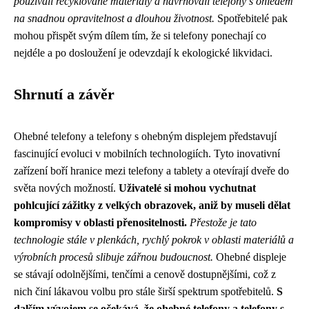
používali recyklované materiály a navrhovali telefony s ohledem
na snadnou opravitelnost a dlouhou životnost.
Spotřebitelé pak
mohou přispět svým dílem tím, že si telefony ponechají co
nejdéle a po dosloužení je odevzdají k ekologické likvidaci.
Shrnutí a závěr
Ohebné telefony a telefony s ohebným displejem představují
fascinující evoluci v mobilních technologiích. Tyto inovativní
zařízení boří hranice mezi telefony a tablety a otevírají dveře do
světa nových možností.
Uživatelé si mohou vychutnat
pohlcující zážitky z velkých obrazovek, aniž by museli dělat
kompromisy v oblasti přenositelnosti.
Přestože je tato
technologie stále v plenkách, rychlý pokrok v oblasti materiálů a
výrobních procesů slibuje zářnou budoucnost.
Ohebné displeje
se stávají odolnějšími, tenčími a cenově dostupnějšími, což z
nich činí lákavou volbu pro stále širší spektrum spotřebitelů.
S
dalším vývojem se očekává, že ohebné telefony a telefony s