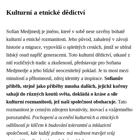
Kulturní a etnické dědictví
Sofian Medjmedj je jméno, které v sobě nese ozvěny bohaté
kulturní a etnické rozmanitosti. Jeho původ, zahalený v závoji
historie a migrace, vypovídá o spletitých cestách, jimiž se ubíral
lidský osud napříč generacemi. Toto kulturní dědictví, utkané z
nití rozličných tradic a zkušeností, představuje pro Sofiana
Medjmedje a jeho blízké neocenitelný poklad. Je to most mezi
minulostí a přítomností, zdroj identity a inspirace.
Sofianův
příběh, stejně jako příběhy mnoha dalších, jejichž kořeny
sahají do různých koutů světa, dokládá o kráse a síle
kulturní rozmanitosti, jež naši společnost obohacuje.
Tato
rozmanitost je cenným zdrojem kreativity, inovací a vzájemného
porozumění.
Pochopení a ocenění kulturních a etnických
odlišností je klíčem k budování tolerantní a inkluzivní
společnosti, kde každý jedinec má možnost rozvíjet svůj