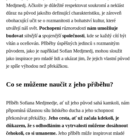
Medjmedj. Ačkoliv je důležité respektovat soukromí a neklást
důraz na původ jakožto definující charakteristiku, je zároveň
obohacující učit se o rozmanitosti a bohatství kultur, které
utvářejí náš svět.
Pochopení
různorodosti
nám umožňuje
budovat
silnější
a
spojenější
společnosti
, kde se každý cítí být
vítán a oceňován. Příběhy úspěšných jedinců s rozmanitým
původem, jako je například Sofian Medjmedj, mohou sloužit
jako inspirace pro mladé lidi a ukázat jim, že jejich vlastní původ
je spíše výhodou než překážkou.
Co se můžeme naučit z jeho příběhu?
Příběh Sofiana Medjmedje, ať už jeho původ sahá kamkoli, nám
připomíná úžasnou sílu lidského ducha a jeho schopnost
překonávat překážky.
Jeho cesta, ať už začala kdekoli, je
důkazem, že s odhodláním a vytrvalostí můžeme dosáhnout
čehokoli, co si umaneme.
Jeho příběh může inspirovat mladé