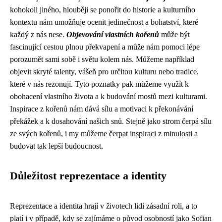
kohokoli jiného, ​​hlouběji se ponořit do historie a kulturního
kontextu nám umožňuje ocenit jedinečnost a bohatství, které
každý z nás nese.
Objevování vlastních kořenů
může být
fascinující cestou plnou překvapení a může nám pomoci lépe
porozumět sami sobě i světu kolem nás. Můžeme například
objevit skryté talenty, vášeň pro určitou kulturu nebo tradice,
které v nás rezonují. Tyto poznatky pak můžeme využít k
obohacení vlastního života a k budování mostů mezi kulturami.
Inspirace z kořenů nám dává sílu a motivaci k překonávání
překážek a k dosahování našich snů. Stejně jako strom čerpá sílu
ze svých kořenů, i my můžeme čerpat inspiraci z minulosti a
budovat tak lepší budoucnost.
Důležitost reprezentace a identity
Reprezentace a identita hrají v životech lidí zásadní roli, a to
platí i v případě, kdy se zajímáme o původ osobností jako Sofian