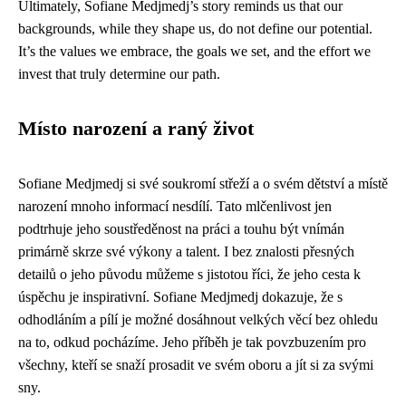
Ultimately, Sofiane Medjmedj’s story reminds us that our
backgrounds, while they shape us, do not define our potential.
It’s the values we embrace, the goals we set, and the effort we
invest that truly determine our path.
Místo narození a raný život
Sofiane Medjmedj si své soukromí střeží a o svém dětství a místě
narození mnoho informací nesdílí. Tato mlčenlivost jen
podtrhuje jeho soustředěnost na práci a touhu být vnímán
primárně skrze své výkony a talent. I bez znalosti přesných
detailů o jeho původu můžeme s jistotou říci, že jeho cesta k
úspěchu je inspirativní. Sofiane Medjmedj dokazuje, že s
odhodláním a pílí je možné dosáhnout velkých věcí bez ohledu
na to, odkud pocházíme. Jeho příběh je tak povzbuzením pro
všechny, kteří se snaží prosadit ve svém oboru a jít si za svými
sny.