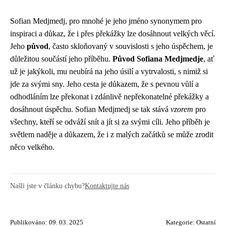
Sofian Medjmedj, pro mnohé je jeho jméno synonymem pro
inspiraci a důkaz, že i přes překážky lze dosáhnout velkých věcí.
Jeho
původ
, často skloňovaný v souvislosti s jeho úspěchem, je
důležitou součástí jeho příběhu.
Původ Sofiana Medjmedje
, ať
už je jakýkoli, mu neubírá na jeho úsilí a vytrvalosti, s nimiž si
jde za svými sny. Jeho cesta je důkazem, že s pevnou vůlí a
odhodláním lze překonat i zdánlivě nepřekonatelné překážky a
dosáhnout úspěchu. Sofian Medjmedj se tak stává
vzorem
pro
všechny, kteří se odváží snít a jít si za svými cíli. Jeho příběh je
světlem naděje a důkazem, že i z malých začátků se může zrodit
něco velkého.
Našli jste v článku chybu?
Kontaktujte nás
Publikováno: 09. 03. 2025
Kategorie:
Ostatní