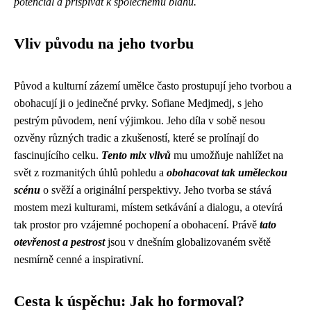
potenciál a přispívat k společnému blahu.
Vliv původu na jeho tvorbu
Původ a kulturní zázemí umělce často prostupují jeho tvorbou a
obohacují ji o jedinečné prvky. Sofiane Medjmedj, s jeho
pestrým původem, není výjimkou. Jeho díla v sobě nesou
ozvěny různých tradic a zkušeností, které se prolínají do
fascinujícího celku.
Tento mix vlivů
mu umožňuje nahlížet na
svět z rozmanitých úhlů pohledu a
obohacovat tak uměleckou
scénu
o svěží a originální perspektivy. Jeho tvorba se stává
mostem mezi kulturami, místem setkávání a dialogu, a otevírá
tak prostor pro vzájemné pochopení a obohacení. Právě
tato
otevřenost a pestrost
jsou v dnešním globalizovaném světě
nesmírně cenné a inspirativní.
Cesta k úspěchu: Jak ho formoval?