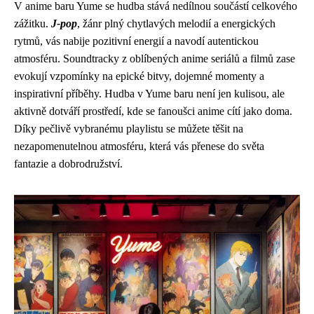
V anime baru Yume se hudba stává nedílnou součástí celkového
zážitku.
J-pop
, žánr plný chytlavých melodií a energických
rytmů, vás nabije pozitivní energií a navodí autentickou
atmosféru. Soundtracky z oblíbených anime seriálů a filmů zase
evokují vzpomínky na epické bitvy, dojemné momenty a
inspirativní příběhy. Hudba v Yume baru není jen kulisou, ale
aktivně dotváří prostředí, kde se fanoušci anime cítí jako doma.
Díky pečlivě vybranému playlistu se můžete těšit na
nezapomenutelnou atmosféru, která vás přenese do světa
fantazie a dobrodružství.