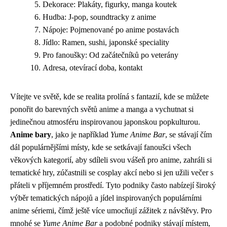
Dekorace: Plakáty, figurky, manga koutek
Hudba: J-pop, soundtracky z anime
Nápoje: Pojmenované po anime postavách
Jídlo: Ramen, sushi, japonské speciality
Pro fanoušky: Od začátečníků po veterány
Adresa, otevírací doba, kontakt
Vítejte ve světě, kde se realita prolíná s fantazií, kde se můžete
ponořit do barevných světů anime a manga a vychutnat si
jedinečnou atmosféru inspirovanou japonskou popkulturou.
Anime bary
, jako je například
Yume Anime Bar
, se stávají čím
dál populárnějšími místy, kde se setkávají fanoušci všech
věkových kategorií, aby sdíleli svou vášeň pro anime, zahráli si
tematické hry, zúčastnili se cosplay akcí nebo si jen užili večer s
přáteli v příjemném prostředí. Tyto podniky často nabízejí široký
výběr tematických nápojů a jídel inspirovaných populárními
anime sériemi, čímž ještě více umocňují zážitek z návštěvy. Pro
mnohé se
Yume Anime Bar
a podobné podniky stávají místem,