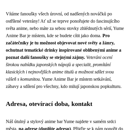
Vítáme fanoušky všech úrovní, od nadšených nováčků po
ostřílené veterány! Ať už se teprve ponořujete do fascinujícího
světa anime, nebo máte za sebou stovky zhlédnutých sérií, Yume
Anime Bar je místem, kde se budete cítit jako doma.
Pro
začátečníky je tu možnost objevovat nové světy a žánry,
ochutnat tematické drinky inspirované oblíbenými anime a
poznat další fanoušky se stejnými zájmy.
Veteráni ocení
širokou nabídku japonských nápojů a specialit, promítání
klasických i nejnovějších anime titulů a možnost sdílet svou
vášeň s komunitou.
Yume Anime Bar je místem setkávání,
zábavy a sdílení pro všechny, kdo milují japonskou popkulturu.
Adresa, otevírací doba, kontakt
Náš útulný a stylový anime bar Yume najdete v samém srdci
města,
na adrese (doplňte adresu)
. Přijďte se k nám ponořit do