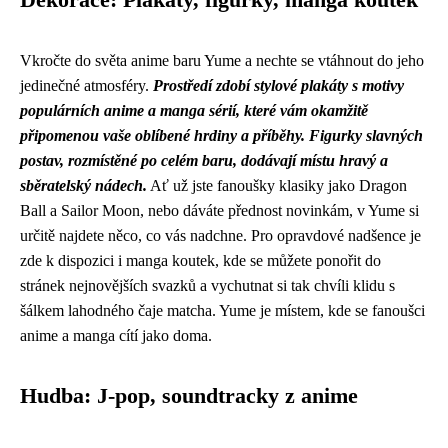
Dekorace: Plakáty, figurky, manga koutek
Vkročte do světa anime baru Yume a nechte se vtáhnout do jeho
jedinečné atmosféry.
Prostředí zdobí stylové plakáty s motivy
populárních anime a manga sérií, které vám okamžitě
připomenou vaše oblíbené hrdiny a příběhy.
Figurky slavných
postav, rozmístěné po celém baru, dodávají místu hravý a
sběratelský nádech.
Ať už jste fanoušky klasiky jako Dragon
Ball a Sailor Moon, nebo dáváte přednost novinkám, v Yume si
určitě najdete něco, co vás nadchne. Pro opravdové nadšence je
zde k dispozici i manga koutek, kde se můžete ponořit do
stránek nejnovějších svazků a vychutnat si tak chvíli klidu s
šálkem lahodného čaje matcha. Yume je místem, kde se fanoušci
anime a manga cítí jako doma.
Hudba: J-pop, soundtracky z anime