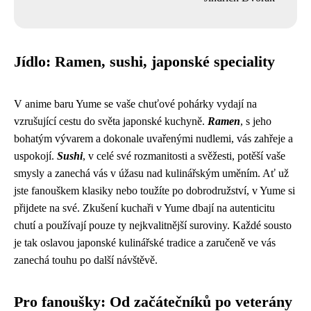
Jídlo: Ramen, sushi, japonské speciality
V anime baru Yume se vaše chuťové pohárky vydají na
vzrušující cestu do světa japonské kuchyně.
Ramen
, s jeho
bohatým vývarem a dokonale uvařenými nudlemi, vás zahřeje a
uspokojí.
Sushi
, v celé své rozmanitosti a svěžesti, potěší vaše
smysly a zanechá vás v úžasu nad kulinářským uměním. Ať už
jste fanouškem klasiky nebo toužíte po dobrodružství, v Yume si
přijdete na své. Zkušení kuchaři v Yume dbají na autenticitu
chutí a používají pouze ty nejkvalitnější suroviny. Každé sousto
je tak oslavou japonské kulinářské tradice a zaručeně ve vás
zanechá touhu po další návštěvě.
Pro fanoušky: Od začátečníků po veterány