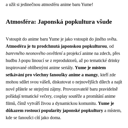
a užít si jedinečnou atmosféru anime baru Yume!
Atmosféra: Japonská popkultura všude
Vstoupit do anime baru Yume je jako vstoupit do jiného světa.
Atmosféra je tu prodchnutá japonskou popkulturou
, od
barevného neonového osvětlení
a projekcí anime na zdech, přes
hudbu J-popu linoucí se z reproduktorů, až po tematické drinky
inspirované oblíbenými anime seriály.
Yume je místem
setkávání pro všechny fanoušky anime a mangy
, kteří zde
mohou sdílet svou vášeň, diskutovat o nejnovějších dílech a najít
nové přátele se stejnými zájmy. Provozovatelé baru pravidelně
pořádají tematické večery, cosplay soutěže a promítání anime
filmů, čímž vytváří živou a dynamickou komunitu.
Yume je
důkazem rostoucí popularity japonské popkultury
a místem,
kde se fanoušci cítí jako doma.