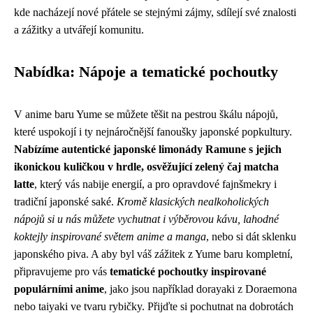
kde nacházejí nové přátele se stejnými zájmy, sdílejí své znalosti
a zážitky a utvářejí komunitu.
Nabídka: Nápoje a tematické pochoutky
V anime baru Yume se můžete těšit na pestrou škálu nápojů,
které uspokojí i ty nejnáročnější fanoušky japonské popkultury.
Nabízíme autentické japonské limonády Ramune s jejich
ikonickou kuličkou v hrdle, osvěžující zelený čaj matcha
latte
, který vás nabije energií, a pro opravdové fajnšmekry i
tradiční japonské saké.
Kromě klasických nealkoholických
nápojů si u nás můžete vychutnat i výběrovou kávu, lahodné
koktejly inspirované světem anime a manga
, nebo si dát sklenku
japonského piva. A aby byl váš zážitek z Yume baru kompletní,
připravujeme pro vás
tematické pochoutky inspirované
populárními anime
, jako jsou například dorayaki z Doraemona
nebo taiyaki ve tvaru rybičky. Přijďte si pochutnat na dobrotách