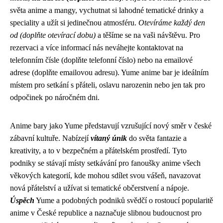
světa anime a mangy, vychutnat si lahodné tematické drinky a
speciality a užít si jedinečnou atmosféru.
Otevíráme každý den
od (doplňte otevírací dobu)
a těšíme se na vaši návštěvu. Pro
rezervaci a více informací nás neváhejte kontaktovat na
telefonním čísle (doplňte telefonní číslo) nebo na emailové
adrese (doplňte emailovou adresu). Yume anime bar je ideálním
místem pro setkání s přáteli, oslavu narozenin nebo jen tak pro
odpočinek po náročném dni.
Anime bary jako Yume představují vzrušující nový směr v české
zábavní kultuře. Nabízejí
vítaný únik
do světa fantazie a
kreativity, a to v bezpečném a přátelském prostředí. Tyto
podniky se stávají místy setkávání pro fanoušky anime všech
věkových kategorií, kde mohou sdílet svou vášeň, navazovat
nová přátelství a užívat si tematické občerstvení a nápoje.
Úspěch
Yume a podobných podniků svědčí o rostoucí popularitě
anime v České republice a naznačuje slibnou budoucnost pro