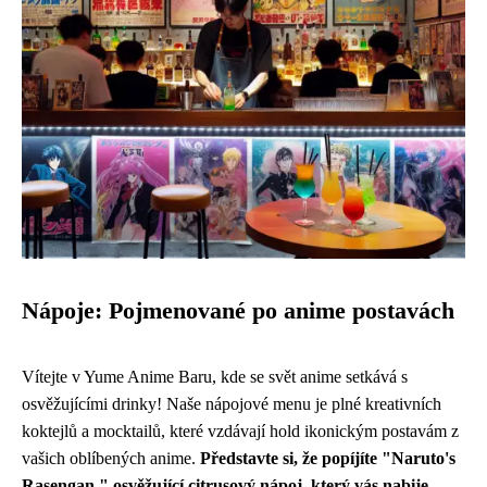
Nápoje: Pojmenované po anime postavách
Vítejte v Yume Anime Baru, kde se svět anime setkává s
osvěžujícími drinky! Naše nápojové menu je plné kreativních
koktejlů a mocktailů, které vzdávají hold ikonickým postavám z
vašich oblíbených anime.
Představte si, že popíjíte "Naruto's
Rasengan," osvěžující citrusový nápoj, který vás nabije