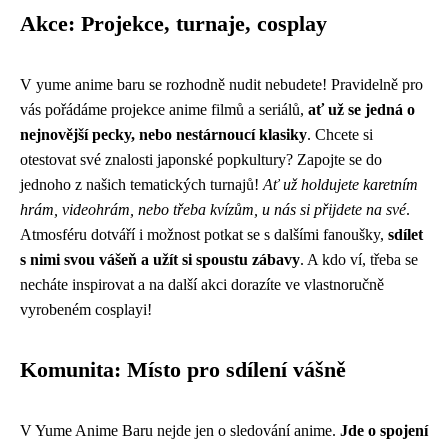
Akce: Projekce, turnaje, cosplay
V yume anime baru se rozhodně nudit nebudete! Pravidelně pro
vás pořádáme projekce anime filmů a seriálů,
ať už se jedná o
nejnovější pecky, nebo nestárnoucí klasiky
. Chcete si
otestovat své znalosti japonské popkultury? Zapojte se do
jednoho z našich tematických turnajů!
Ať už holdujete karetním
hrám, videohrám, nebo třeba kvízům, u nás si přijdete na své
.
Atmosféru dotváří i možnost potkat se s dalšími fanoušky,
sdílet
s nimi svou vášeň a užít si spoustu zábavy
. A kdo ví, třeba se
necháte inspirovat a na další akci dorazíte ve vlastnoručně
vyrobeném cosplayi!
Komunita: Místo pro sdílení vášně
V Yume Anime Baru nejde jen o sledování anime.
Jde o spojení