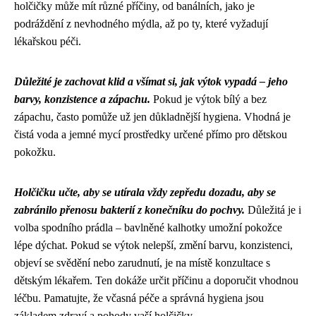
holčičky může mít různé příčiny, od banálních, jako je
podráždění z nevhodného mýdla, až po ty, které vyžadují
lékařskou péči.
Důležité je zachovat klid a všímat si, jak výtok vypadá – jeho
barvy, konzistence a zápachu.
Pokud je výtok bílý a bez
zápachu, často pomůže už jen důkladnější hygiena. Vhodná je
čistá voda a jemné mycí prostředky určené přímo pro dětskou
pokožku.
Holčičku učte, aby se utírala vždy zepředu dozadu, aby se
zabránilo přenosu bakterií z konečníku do pochvy.
Důležitá je i
volba spodního prádla – bavlněné kalhotky umožní pokožce
lépe dýchat. Pokud se výtok nelepší, změní barvu, konzistenci,
objeví se svědění nebo zarudnutí, je na místě konzultace s
dětským lékařem. Ten dokáže určit příčinu a doporučit vhodnou
léčbu. Pamatujte, že včasná péče a správná hygiena jsou
základem zdraví a pohody vaší holčičky.