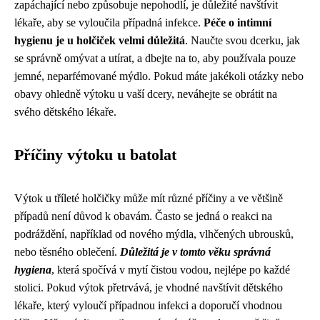
zapáchající nebo způsobuje nepohodlí, je důležité navštívit
lékaře, aby se vyloučila případná infekce.
Péče o intimní
hygienu je u holčiček velmi důležitá
. Naučte svou dcerku, jak
se správně omývat a utírat, a dbejte na to, aby používala pouze
jemné, neparfémované mýdlo. Pokud máte jakékoli otázky nebo
obavy ohledně výtoku u vaší dcery, neváhejte se obrátit na
svého dětského lékaře.
Příčiny výtoku u batolat
Výtok u tříleté holčičky může mít různé příčiny a ve většině
případů není důvod k obavám. Často se jedná o reakci na
podráždění, například od nového mýdla, vlhčených ubrousků,
nebo těsného oblečení.
Důležitá je v tomto věku správná
hygiena
, která spočívá v mytí čistou vodou, nejlépe po každé
stolici. Pokud výtok přetrvává, je vhodné navštívit dětského
lékaře, který vyloučí případnou infekci a doporučí vhodnou