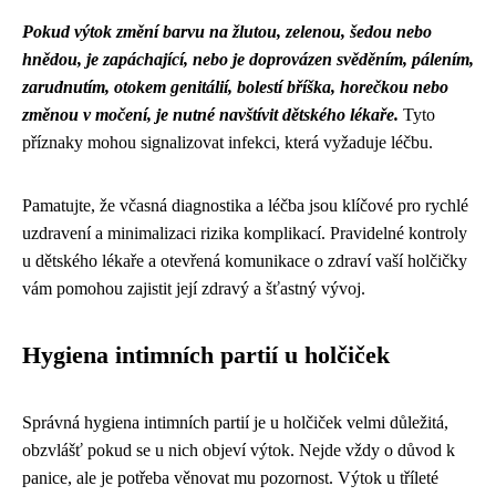
Pokud výtok změní barvu na žlutou, zelenou, šedou nebo
hnědou, je zapáchající, nebo je doprovázen svěděním, pálením,
zarudnutím, otokem genitálií, bolestí bříška, horečkou nebo
změnou v močení, je nutné navštívit dětského lékaře.
Tyto
příznaky mohou signalizovat infekci, která vyžaduje léčbu.
Pamatujte, že včasná diagnostika a léčba jsou klíčové pro rychlé
uzdravení a minimalizaci rizika komplikací. Pravidelné kontroly
u dětského lékaře a otevřená komunikace o zdraví vaší holčičky
vám pomohou zajistit její zdravý a šťastný vývoj.
Hygiena intimních partií u holčiček
Správná hygiena intimních partií je u holčiček velmi důležitá,
obzvlášť pokud se u nich objeví výtok. Nejde vždy o důvod k
panice, ale je potřeba věnovat mu pozornost. Výtok u tříleté