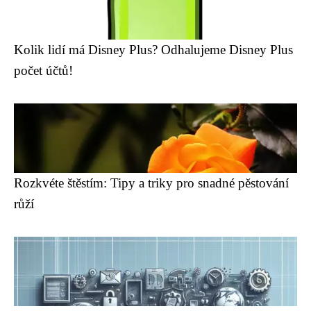
Kolik lidí má Disney Plus? Odhalujeme Disney Plus
počet účtů!
Rozkvéte štěstím: Tipy a triky pro snadné pěstování
růží