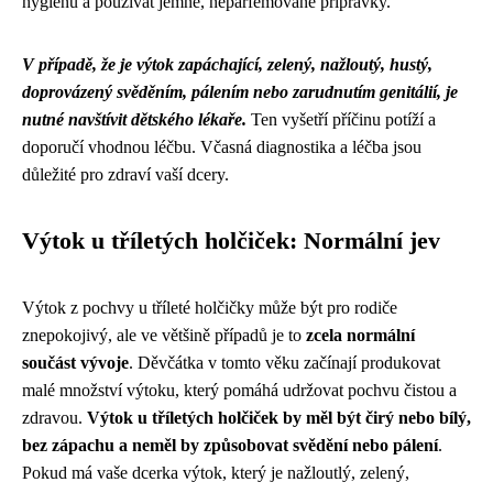
hygienu a používat jemné, neparfémované přípravky.
V případě, že je výtok zapáchající, zelený, nažloutý, hustý,
doprovázený svěděním, pálením nebo zarudnutím genitálií, je
nutné navštívit dětského lékaře.
Ten vyšetří příčinu potíží a
doporučí vhodnou léčbu. Včasná diagnostika a léčba jsou
důležité pro zdraví vaší dcery.
Výtok u tříletých holčiček: Normální jev
Výtok z pochvy u tříleté holčičky může být pro rodiče
znepokojivý, ale ve většině případů je to
zcela normální
součást vývoje
. Děvčátka v tomto věku začínají produkovat
malé množství výtoku, který pomáhá udržovat pochvu čistou a
zdravou.
Výtok u tříletých holčiček by měl být čirý nebo bílý,
bez zápachu a neměl by způsobovat svědění nebo pálení
.
Pokud má vaše dcerka výtok, který je nažloutlý, zelený,