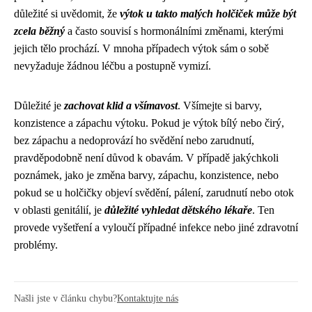
důležité si uvědomit, že
výtok u takto malých holčiček může být
zcela běžný
a často souvisí s hormonálními změnami, kterými
jejich tělo prochází. V mnoha případech výtok sám o sobě
nevyžaduje žádnou léčbu a postupně vymizí.
Důležité je
zachovat klid a všímavost
. Všímejte si barvy,
konzistence a zápachu výtoku. Pokud je výtok bílý nebo čirý,
bez zápachu a nedoprovází ho svědění nebo zarudnutí,
pravděpodobně není důvod k obavám. V případě jakýchkoli
poznámek, jako je změna barvy, zápachu, konzistence, nebo
pokud se u holčičky objeví svědění, pálení, zarudnutí nebo otok
v oblasti genitálií, je
důležité vyhledat dětského lékaře
. Ten
provede vyšetření a vyloučí případné infekce nebo jiné zdravotní
problémy.
Našli jste v článku chybu?
Kontaktujte nás