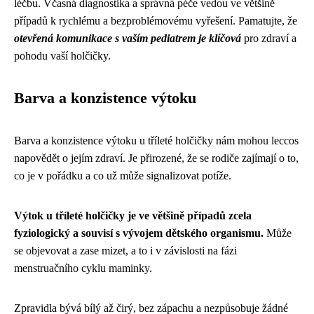
léčbu. Včasná diagnostika a správná péče vedou ve většině
případů k rychlému a bezproblémovému vyřešení. Pamatujte, že
otevřená komunikace s vaším pediatrem je klíčová
pro zdraví a
pohodu vaší holčičky.
Barva a konzistence výtoku
Barva a konzistence výtoku u tříleté holčičky nám mohou leccos
napovědět o jejím zdraví. Je přirozené, že se rodiče zajímají o to,
co je v pořádku a co už může signalizovat potíže.
Výtok u tříleté holčičky je ve většině případů zcela
fyziologický a souvisí s vývojem dětského organismu.
Může
se objevovat a zase mizet, a to i v závislosti na fázi
menstruačního cyklu maminky.
Zpravidla bývá bílý až čirý, bez zápachu a nezpůsobuje žádné