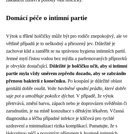
Domácí péče o intimní partie
Výtok u tříleté holčičky může být pro rodiče znepokojivý, ale ve
většině případů je to neškodný a přirozený jev. Důležité je
zachovat klid a zaměřit se na správnou hygienu intimních partií.
Jemné mytí čistou vodou bez mýdla a parfemovaných přípravků
je obvykle dostačující.
Důležité je holčičku učit, aby si intimní
partie myla vždy směrem zepředu dozadu, aby se zabránilo
přenosu bakterií z konečníku.
Po koupání je důležité oblast
genitálií dobře osušit.
Volte bavlněné spodní prádlo, které dobře
saje pot a umožňuje pokožce dýchat.
V případě, že výtok
přetrvává, změní barvu, zápach nebo je doprovázen svěděním či
zarudnutím, je na místě konzultace s dětským lékařem. Včasná
diagnostika a léčba případné infekce je klíčová pro rychlé
uzdravení a minimalizaci rizika komplikací. Pamatujte, že s
láskyplnou péčí a pozorným přístupem k hygieně intimních