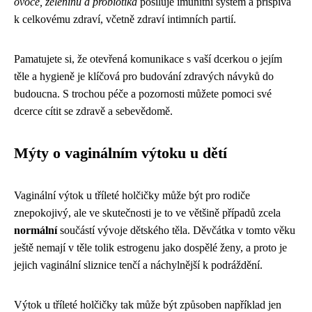
ovoce, zeleninu a probiotika
posiluje imunitní systém a přispívá
k celkovému zdraví, včetně zdraví intimních partií.
Pamatujete si, že otevřená komunikace s vaší dcerkou o jejím
těle a hygieně je klíčová pro budování zdravých návyků do
budoucna. S trochou péče a pozornosti můžete pomoci své
dcerce cítit se zdravě a sebevědomě.
Mýty o vaginálním výtoku u dětí
Vaginální výtok u tříleté holčičky může být pro rodiče
znepokojivý, ale ve skutečnosti je to ve většině případů zcela
normální
součástí vývoje dětského těla. Děvčátka v tomto věku
ještě nemají v těle tolik estrogenu jako dospělé ženy, a proto je
jejich vaginální sliznice tenčí a náchylnější k podráždění.
Výtok u tříleté holčičky tak může být způsoben například jen