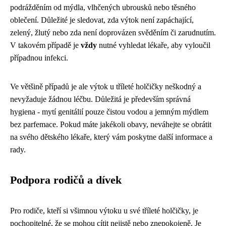
podrážděním od mýdla, vlhčených ubrousků nebo těsného
oblečení. Důležité je sledovat, zda výtok není zapáchající,
zelený, žlutý nebo zda není doprovázen svěděním či zarudnutím.
V takovém případě je
vždy
nutné vyhledat lékaře, aby vyloučil
případnou infekci.
Ve většině případů je ale výtok u tříleté holčičky neškodný a
nevyžaduje žádnou léčbu. Důležitá je především správná
hygiena - mytí genitálií pouze čistou vodou a jemným mýdlem
bez parfemace. Pokud máte jakékoli obavy, neváhejte se obrátit
na svého dětského lékaře, který vám poskytne další informace a
rady.
Podpora rodičů a dívek
Pro rodiče, kteří si všimnou výtoku u své tříleté holčičky, je
pochopitelné, že se mohou cítit nejistě nebo znepokojeně. Je