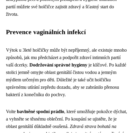
partií můžete své holčičce zajistit zdravý a šťastný start do
života.
Prevence vaginálních infekcí
Výtok u 3leté holčičky může být nepříjemný, ale existuje mnoho
způsobů, jak mu předcházet a podpořit zdraví intimních partií
vaší dcerky.
Dodržování správné hygieny
je klíčové. Po každé
stolici jemně omyjte oblast genitálií čistou vodou a jemným
mýdlem určeným pro děti. Důležité je také učit holčičku
správnému utírání zepředu dozadu, aby se zabránilo přenosu
bakterií z konečníku do pochvy.
Volte
bavlněné spodní prádlo
, které umožňuje pokožce dýchat,
a vyhněte se těsnému oblečení. Po koupání se ujistěte, že je
oblast genitálií důkladně osušená.
Zdravá strava bohatá na