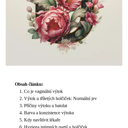
Obsah článku:
Co je vaginální výtok
Výtok u tříletých holčiček: Normální jev
Příčiny výtoku u batolat
Barva a konzistence výtoku
Kdy navštívit lékaře
Hygiena intimních partií u holčiček