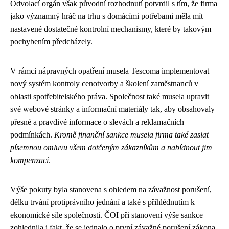
Odvolací orgán však původní rozhodnutí potvrdil s tím, že firma
jako významný hráč na trhu s domácími potřebami měla mít
nastavené dostatečné kontrolní mechanismy, které by takovým
pochybením předcházely.
V rámci nápravných opatření musela Tescoma implementovat
nový systém kontroly cenotvorby a školení zaměstnanců v
oblasti spotřebitelského práva. Společnost také musela upravit
své webové stránky a informační materiály tak, aby obsahovaly
přesné a pravdivé informace o slevách a reklamačních
podmínkách.
Kromě finanční sankce musela firma také zaslat
písemnou omluvu všem dotčeným zákazníkům a nabídnout jim
kompenzaci
.
Výše pokuty byla stanovena s ohledem na závažnost porušení,
délku trvání protiprávního jednání a také s přihlédnutím k
ekonomické síle společnosti. ČOI při stanovení výše sankce
zohlednila i fakt, že se jednalo o první závažné porušení zákona