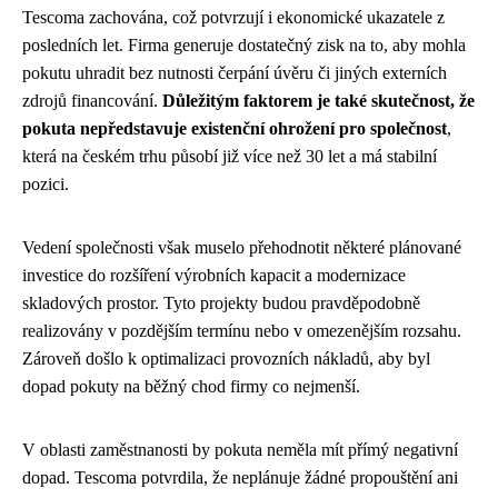
Tescoma zachována, což potvrzují i ekonomické ukazatele z
posledních let. Firma generuje dostatečný zisk na to, aby mohla
pokutu uhradit bez nutnosti čerpání úvěru či jiných externích
zdrojů financování.
Důležitým faktorem je také skutečnost, že
pokuta nepředstavuje existenční ohrožení pro společnost
,
která na českém trhu působí již více než 30 let a má stabilní
pozici.
Vedení společnosti však muselo přehodnotit některé plánované
investice do rozšíření výrobních kapacit a modernizace
skladových prostor. Tyto projekty budou pravděpodobně
realizovány v pozdějším termínu nebo v omezenějším rozsahu.
Zároveň došlo k optimalizaci provozních nákladů, aby byl
dopad pokuty na běžný chod firmy co nejmenší.
V oblasti zaměstnanosti by pokuta neměla mít přímý negativní
dopad. Tescoma potvrdila, že neplánuje žádné propouštění ani