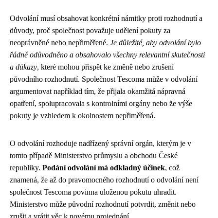
Odvolání musí obsahovat konkrétní námitky proti rozhodnutí a
důvody, proč společnost považuje udělení pokuty za
neoprávněné nebo nepřiměřené.
Je důležité, aby odvolání bylo
řádně odůvodněno a obsahovalo všechny relevantní skutečnosti
a důkazy
, které mohou přispět ke změně nebo zrušení
původního rozhodnutí. Společnost Tescoma může v odvolání
argumentovat například tím, že přijala okamžitá nápravná
opatření, spolupracovala s kontrolními orgány nebo že výše
pokuty je vzhledem k okolnostem nepřiměřená.
O odvolání rozhoduje nadřízený správní orgán, kterým je v
tomto případě Ministerstvo průmyslu a obchodu České
republiky.
Podání odvolání má odkladný účinek
, což
znamená, že až do pravomocného rozhodnutí o odvolání není
společnost Tescoma povinna uloženou pokutu uhradit.
Ministerstvo může původní rozhodnutí potvrdit, změnit nebo
zrušit a vrátit věc k novému projednání.