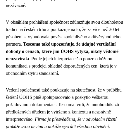
nezávazné.
V obsáhlém prohlášení společnost zdůrazňuje svou dlouholetou
tradici na českém trhu a poukazuje na to, že za více než 30 let
působení si vybudovala pověst spolehlivého a důvěryhodného
partnera.
Tescoma také upozorňuje, že údajné vertikální
dohody o cenách, které jim ÚOHS vytýká, nikdy vědomě
neuzavírala
. Podle jejich interpretace šlo pouze o běžnou
komunikaci s prodejci ohledně doporučených cen, která je v
obchodním styku standardní.
Vedení společnosti také poukazuje na skutečnost, že v průběhu
šetření ÚOHS plně spolupracovalo a poskytlo veškerou
požadovanou dokumentaci. Tescoma tvrdí, že mnoho důkazů
předložených úřadem je vytrženo z kontextu a nesprávně
interpretováno.
Firma je přesvědčena, že v odvolacím řízení
prokáže svou nevinu a dokáže vyvrátit všechna obvinění
.