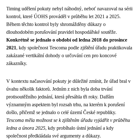
Timing udělení pokuty nebyl náhodný, neboť navazoval na sérii
kontrol, které ÚOHS prováděl v průběhu let 2021 a 2025.
Během těchto kontrol byly shromážděny důkazy o
dlouhodobém porušování pravidel hospodářské soutěže.
Konkrétně se jednalo o období od ledna 2018 do prosince
2021
, kdy společnost Tescoma podle zjištění úřadu praktikovala
zakázané vertikální dohody o určování cen pro koncové
zákazníky.
V kontextu načasování pokuty je důležité zmínit, že úřad bral v
úvahu několik faktorů. Jedním z nich byla doba trvání
protisoutěžního jednání, která přesáhla tři roky. Dalším
významným aspektem byl rozsah trhu, na kterém k porušení
došlo, přičemž se jednalo o celé území České republiky.
Tescoma měla možnost se k zjištěním úřadu vyjádřit v průběhu
ledna a února 2025
, kdy probíhalo ústní jednání a kdy
společnost předkládala své argumenty a důkazy.