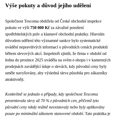
Výše pokuty a důvod jejího udělení
Společnost Tescoma obdržela od České obchodní inspekce
pokutu ve výši
750 000 Kč
za závažné porušení
spotřebitelských práv a klamavé obchodní praktiky. Hlavním
důvodem udělení této významné sankce bylo systematické
uvádění nepravdivých informací o původních cenách produktů
během slevových akcí. Inspektoři zjistili, že firma v období od
ledna do prosince 2025 uváděla na svém e-shopu i v kamenných
prodejnách zavádějící údaje o slevách, kdy původní ceny byly
uměle navyšovány, aby výsledná sleva působila pro zákazníky
atraktivněji.
Konkrétně se jednalo o případy, kdy společnost Tescoma
prezentovala slevy až 70 % z původních cen, přičemž tyto
původní ceny nikdy reálně neexistovaly nebo byly aplikovány
pouze po minimální zákonem stanovené období
. Tato praktika je