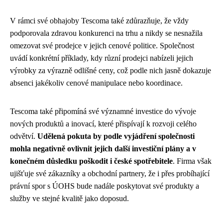
V rámci své obhajoby Tescoma také zdůrazňuje, že vždy
podporovala zdravou konkurenci na trhu a nikdy se nesnažila
omezovat své prodejce v jejich cenové politice. Společnost
uvádí konkrétní příklady, kdy různí prodejci nabízeli jejich
výrobky za výrazně odlišné ceny, což podle nich jasně dokazuje
absenci jakékoliv cenové manipulace nebo koordinace.
Tescoma také připomíná své významné investice do vývoje
nových produktů a inovací, které přispívají k rozvoji celého
odvětví.
Udělená pokuta by podle vyjádření společnosti
mohla negativně ovlivnit jejich další investiční plány a v
konečném důsledku poškodit i české spotřebitele
. Firma však
ujišťuje své zákazníky a obchodní partnery, že i přes probíhající
právní spor s ÚOHS bude nadále poskytovat své produkty a
služby ve stejné kvalitě jako doposud.