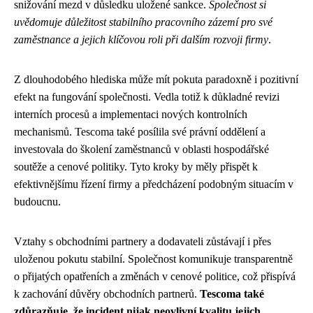
snižování mezd v důsledku uložené sankce.
Společnost si
uvědomuje důležitost stabilního pracovního zázemí pro své
zaměstnance a jejich klíčovou roli při dalším rozvoji firmy
.
Z dlouhodobého hlediska může mít pokuta paradoxně i pozitivní
efekt na fungování společnosti. Vedla totiž k důkladné revizi
interních procesů a implementaci nových kontrolních
mechanismů. Tescoma také posílila své právní oddělení a
investovala do školení zaměstnanců v oblasti hospodářské
soutěže a cenové politiky. Tyto kroky by měly přispět k
efektivnějšímu řízení firmy a předcházení podobným situacím v
budoucnu.
Vztahy s obchodními partnery a dodavateli zůstávají i přes
uloženou pokutu stabilní. Společnost komunikuje transparentně
o přijatých opatřeních a změnách v cenové politice, což přispívá
k zachování důvěry obchodních partnerů.
Tescoma také
zdůrazňuje, že incident nijak neovlivní kvalitu jejich