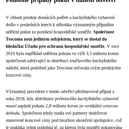
V oblasti prodeje domácích potřeb a kuchyňského vybavení
došlo v posledních letech k několika významným případům
udělení pokut za porušení hospodářské soutěže.
Společnost
Tescoma není jediným subjektem, který se dostal do
hledáčku Úřadu pro ochranu hospodářské soutěže
. V roce
2019 byla například udělena pokuta ve výši 3,5 milionu korun
společnosti zabývající se distribucí značkového kuchyňského
nádobí, která podobně jako Tescoma určovala svým prodejcům
koncové ceny.
Významný precedent v tomto odvětví představoval případ z
roku 2018, kdy
distributor prémiového kuchyňského vybavení
musel zaplatit pokutu 2,8 milionu korun za vertikální cenovou
dohodu
. Společnost tehdy nutila své partnery dodržovat
stanovené koncové ceny pod hrozbou ukončení spolupráce, což
je praktika velmi podobná té, za kterou byla později pokutována