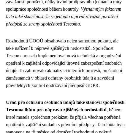
závažnosti porušení, délky trvání protiprávního jednání a míry
spolupráce společnosti během kontroly.
Významným faktorem
byla také skutečnost, že se jednalo o první závažné porušení
předpisů ze strany společnosti Tescoma
.
Rozhodnutí ÚOOÚ obsahovalo nejen samotnou pokutu, ale
také nařízení k nápravě zjištěných nedostatků. Společnost
Tescoma musela implementovat nová technická a organizační
opatření k zajištění odpovídající úrovně zabezpečení osobních
údajů. To zahrnovalo aktualizaci interních procesů, proškolení
zaměstnanců v oblasti ochrany osobních údajů a zavedení
pravidelných kontrol dodržování předpisů GDPR.
Úřad pro ochranu osobních údajů také stanovil společnosti
Tescoma lhůtu pro nápravu zjištěných nedostatků
, během
které musela společnost prokázat, že přijala všechna potřebná
opatření k zajištění souladu s právními předpisy. Tato lhůta byla
stanovena na tři měsíce od doručení rozhodnutí o pokutě.