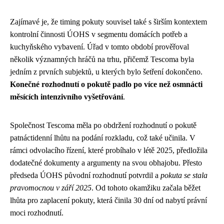
Zajímavé je, že timing pokuty souvisel také s širším kontextem
kontrolní činnosti ÚOHS v segmentu domácích potřeb a
kuchyňského vybavení. Úřad v tomto období prověřoval
několik významných hráčů na trhu, přičemž Tescoma byla
jedním z prvních subjektů, u kterých bylo šetření dokončeno.
Konečné rozhodnutí o pokutě padlo po více než osmnácti
měsících intenzivního vyšetřování
.
Společnost Tescoma měla po obdržení rozhodnutí o pokutě
patnáctidenní lhůtu na podání rozkladu, což také učinila. V
rámci odvolacího řízení, které probíhalo v létě 2025, předložila
dodatečné dokumenty a argumenty na svou obhajobu. Přesto
předseda ÚOHS původní rozhodnutí potvrdil a
pokuta se stala
pravomocnou v září 2025
. Od tohoto okamžiku začala běžet
lhůta pro zaplacení pokuty, která činila 30 dní od nabytí právní
moci rozhodnutí.