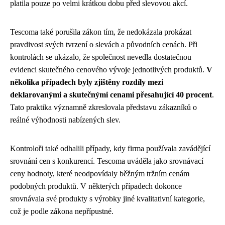
platila pouze po velmi krátkou dobu před slevovou akcí.
Tescoma také porušila zákon tím, že nedokázala prokázat
pravdivost svých tvrzení o slevách a původních cenách. Při
kontrolách se ukázalo, že společnost nevedla dostatečnou
evidenci skutečného cenového vývoje jednotlivých produktů.
V
několika případech byly zjištěny rozdíly mezi
deklarovanými a skutečnými cenami přesahující 40 procent
.
Tato praktika významně zkreslovala představu zákazníků o
reálné výhodnosti nabízených slev.
Kontroloři také odhalili případy, kdy firma používala zavádějící
srovnání cen s konkurencí. Tescoma uváděla jako srovnávací
ceny hodnoty, které neodpovídaly běžným tržním cenám
podobných produktů. V některých případech dokonce
srovnávala své produkty s výrobky jiné kvalitativní kategorie,
což je podle zákona nepřípustné.