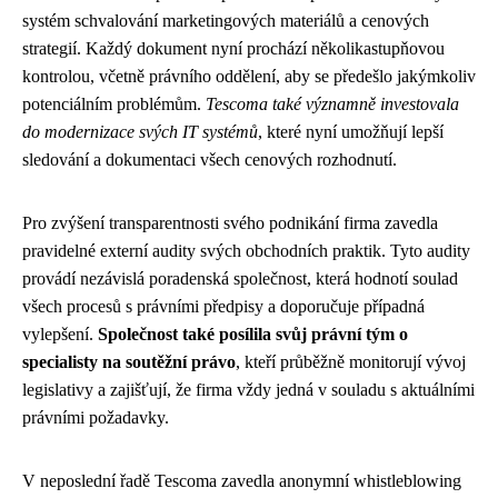
systém schvalování marketingových materiálů a cenových
strategií. Každý dokument nyní prochází několikastupňovou
kontrolou, včetně právního oddělení, aby se předešlo jakýmkoliv
potenciálním problémům.
Tescoma také významně investovala
do modernizace svých IT systémů
, které nyní umožňují lepší
sledování a dokumentaci všech cenových rozhodnutí.
Pro zvýšení transparentnosti svého podnikání firma zavedla
pravidelné externí audity svých obchodních praktik. Tyto audity
provádí nezávislá poradenská společnost, která hodnotí soulad
všech procesů s právními předpisy a doporučuje případná
vylepšení.
Společnost také posílila svůj právní tým o
specialisty na soutěžní právo
, kteří průběžně monitorují vývoj
legislativy a zajišťují, že firma vždy jedná v souladu s aktuálními
právními požadavky.
V neposlední řadě Tescoma zavedla anonymní whistleblowing