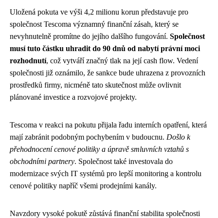
Uložená pokuta ve výši 4,2 milionu korun představuje pro
společnost Tescoma významný finanční zásah, který se
nevyhnutelně promítne do jejího dalšího fungování.
Společnost
musí tuto částku uhradit do 90 dnů od nabytí právní moci
rozhodnutí
, což vytváří značný tlak na její cash flow. Vedení
společnosti již oznámilo, že sankce bude uhrazena z provozních
prostředků firmy, nicméně tato skutečnost může ovlivnit
plánované investice a rozvojové projekty.
Tescoma v reakci na pokutu přijala řadu interních opatření, která
mají zabránit podobným pochybením v budoucnu.
Došlo k
přehodnocení cenové politiky a úpravě smluvních vztahů s
obchodními partnery
. Společnost také investovala do
modernizace svých IT systémů pro lepší monitoring a kontrolu
cenové politiky napříč všemi prodejními kanály.
Navzdory vysoké pokutě zůstává finanční stabilita společnosti