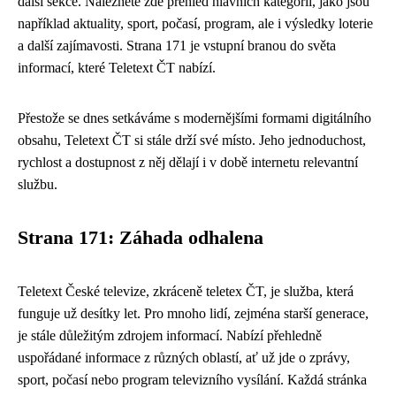
další sekce. Naleznete zde přehled hlavních kategorií, jako jsou
například aktuality, sport, počasí, program, ale i výsledky loterie
a další zajímavosti. Strana 171 je vstupní branou do světa
informací, které Teletext ČT nabízí.
Přestože se dnes setkáváme s modernějšími formami digitálního
obsahu, Teletext ČT si stále drží své místo. Jeho jednoduchost,
rychlost a dostupnost z něj dělají i v době internetu relevantní
službu.
Strana 171: Záhada odhalena
Teletext České televize, zkráceně teletex ČT, je služba, která
funguje už desítky let. Pro mnoho lidí, zejména starší generace,
je stále důležitým zdrojem informací. Nabízí přehledně
uspořádané informace z různých oblastí, ať už jde o zprávy,
sport, počasí nebo program televizního vysílání. Každá stránka