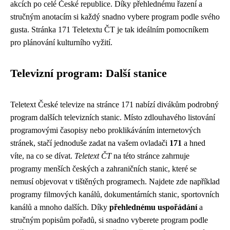
akcích po celé České republice. Díky přehlednému řazení a
stručným anotacím si každý snadno vybere program podle svého
gusta. Stránka 171 Teletextu ČT je tak ideálním pomocníkem
pro plánování kulturního vyžití.
Televizní program: Další stanice
Teletext České televize na stránce 171 nabízí divákům podrobný
program dalších televizních stanic. Místo zdlouhavého listování
programovými časopisy nebo proklikáváním internetových
stránek, stačí jednoduše zadat na vašem ovladači
171
a hned
víte, na co se dívat.
Teletext ČT
na této stránce zahrnuje
programy menších českých a zahraničních stanic, které se
nemusí objevovat v tištěných programech. Najdete zde například
programy filmových kanálů, dokumentárních stanic, sportovních
kanálů a mnoho dalších. Díky
přehlednému uspořádání
a
stručným popisům pořadů, si snadno vyberete program podle