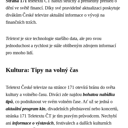
Strana 171
teletextu ČT nabízí stručný a přehledný přehled o
dění ve světě financí. Díky své pravidelné aktualizaci poskytuje
divákům České televize aktuální informace o vývoji na
finančních trzích.
Teletext
je sice technologie staršího data, ale pro svou
jednoduchost a rychlost je stále oblíbeným zdrojem informací
pro mnoho lidí.
Kultura: Tipy na volný čas
Teletext České televize na stránce 171 otevírá bránu do světa
kultury a volného času. Diváci zde najdou
bohatou nabídku
tipů
, co podniknout ve svém volném čase. Ať už se jedná o
aktuální program kin
, divadelních představení nebo koncertů,
stránka 171 Teletextu ČT je tím pravým průvodcem. Nechybí
ani
informace o výstavách
, festivalech a dalších kulturních