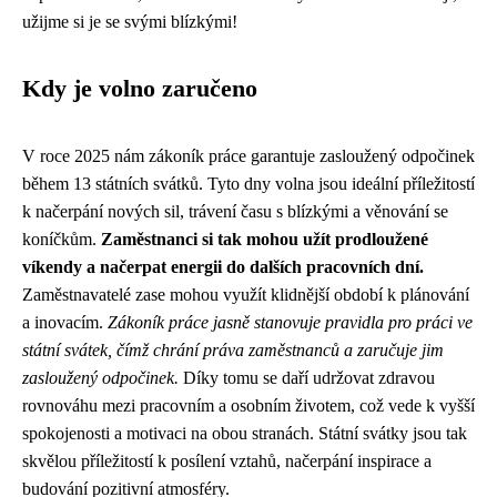
užijme si je se svými blízkými!
Kdy je volno zaručeno
V roce 2025 nám zákoník práce garantuje zasloužený odpočinek
během 13 státních svátků. Tyto dny volna jsou ideální příležitostí
k načerpání nových sil, trávení času s blízkými a věnování se
koníčkům.
Zaměstnanci si tak mohou užít prodloužené
víkendy a načerpat energii do dalších pracovních dní.
Zaměstnavatelé zase mohou využít klidnější období k plánování
a inovacím.
Zákoník práce jasně stanovuje pravidla pro práci ve
státní svátek, čímž chrání práva zaměstnanců a zaručuje jim
zasloužený odpočinek.
Díky tomu se daří udržovat zdravou
rovnováhu mezi pracovním a osobním životem, což vede k vyšší
spokojenosti a motivaci na obou stranách. Státní svátky jsou tak
skvělou příležitostí k posílení vztahů, načerpání inspirace a
budování pozitivní atmosféry.