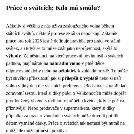
Práce o svátcích: Kdo má smůlu?
Ačkoliv si většina z nás užívá zaslouženého volna během
státních svátků, některé profese zkrátka nepočkají. Zákoník
práce pro rok 2025 jasně definuje pravidla pro práci ve státní
svátek, a i když se to může zdát jako nepříjemnost, skýtá to i
výhody
. Zaměstnanci, na které pracovní povinnosti o svátcích
padnou, mají nárok na
náhradní volno
v plné délce
odpracované doby nebo na
příplatek
k základní mzdě. To může
být skvělou příležitostí, jak si
přilepšit k výplatě
nebo si užít
volno v jiný den dle vlastních preferencí. Představte si například
zdravotní sestru, která si díky práci o Velikonocích může dopřát
prodloužený víkend s rodinou v průběhu května, kdy je počasí
příznivější. Nebo prodavače v supermarketu, který si díky
příplatku za práci o vánočních svátcích může dovolit pořídit
dětem vysněné dárky. Práce o svátcích tak nemusí být nutně na
obtíž, ale může přinést i pozitiva.