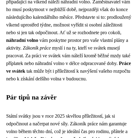
připadající na víkend náleží náhradní volno. Zaměstnavatel vám
ho musí poskytnout v nejbližší době, nejpozději však do konce
následujícího kalendářního měsíce. Představte si to: prodloužený
víkend uprostřed týdne, možnost vyřídit si osobní záležitosti
nebo si jen tak odpočinout. Ať už se rozhodnete pro cokoli,
náhradní volno
vám poskytne prostor pro vaše vlastní plány a
aktivity.
Zákoník práce
myslí i na ty, kteří ve svátek musejí
pracovat. Za práci ve svátek vám náleží kromě běžné mzdy také
příplatek nebo náhradní volno v délce odpracované doby.
Práce
ve svátek
tak může být i příležitostí k navýšení vašeho rozpočtu
nebo k získání delšího volna v budoucnu.
Pár tipů na závěr
Státní svátky jsou v roce 2025 skvělou příležitostí, jak si
odpočinout a načerpat nové síly. Zákoník práce nám garantuje
volno během těchto dní, což je ideální čas pro rodinu, přátele a