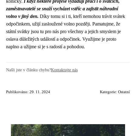
koníčky.
I když některé profese vyžadují práci i o svátcích,
zaměstnavatelé se snaží vycházet vstříc a zajistit náhradní
volno v jiný den.
Díky tomu si i ti, kteří nemohou trávit svátek
odpočinkem, užijí zasloužené volno později. Pamatujme, že
státní svátky jsou tu pro nás pro všechny a jejich smyslem je
oslava důležitých událostí a odpočinek. Využijme je proto
naplno a užijme si je s radostí a pohodou.
Našli jste v článku chybu?
Kontaktujte nás
Publikováno: 29. 11. 2024
Kategorie:
Ostatní