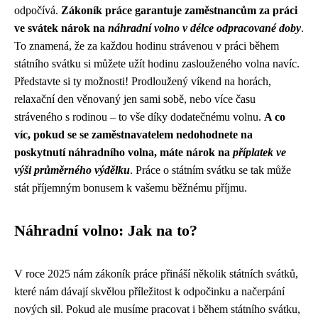
odpočívá.
Zákoník práce garantuje zaměstnancům za práci
ve svátek nárok na
náhradní volno v délce odpracované doby
.
To znamená, že za každou hodinu strávenou v práci během
státního svátku si můžete užít hodinu zaslouženého volna navíc.
Představte si ty možnosti! Prodloužený víkend na horách,
relaxační den věnovaný jen sami sobě, nebo více času
stráveného s rodinou – to vše díky dodatečnému volnu.
A co
víc, pokud se se zaměstnavatelem nedohodnete na
poskytnutí náhradního volna, máte nárok na
příplatek ve
výši průměrného výdělku
. Práce o státním svátku se tak může
stát příjemným bonusem k vašemu běžnému příjmu.
Náhradní volno: Jak na to?
V roce 2025 nám zákoník práce přináší několik státních svátků,
které nám dávají skvělou příležitost k odpočinku a načerpání
nových sil. Pokud ale musíme pracovat i během státního svátku,