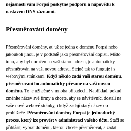
nejasností vám Forpsi poskytne podporu a nápovědu k
nastavení DNS záznamů.
Přesměrování domény
Přesměrování domény, ať už se jedná o doménu Forpsi nebo
jakoukoli jinou, je v podstatě jako přesměrování dopisu. Místo
toho, aby byl doručen na vaši starou adresu, je automaticky
přesměrován na vaši novou adresu. Stejně tak to funguje i s
webovými stránkami.
Když někdo zadá vaši starou doménu,
přesměrování ho automaticky přesune na vaši novou
doménu.
To je užitečné v mnoha případech. Například, pokud
změníte název své firmy a chcete, aby se návštěvníci dostali na
vaše nové webové stránky, i když zadají starý název do
prohlížeče.
Přesměrování domény Forpsi je jednoduchý
proces, který lze provést v administraci vašeho účtu.
Stačí se
přihlásit, vybrat doménu, kterou chcete přesměrovat, a zadat