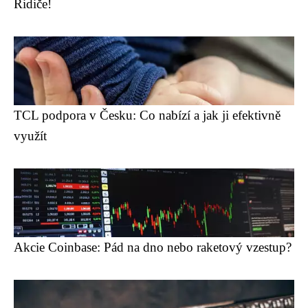
Řidiče!
TCL podpora v Česku: Co nabízí a jak ji efektivně
využít
Akcie Coinbase: Pád na dno nebo raketový vzestup?