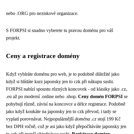
nebo .ORG pro neziskové organizace.
S FORPSI si snadno vyberete tu pravou doménu pro váš
projekt.
Ceny a registrace domény
Když vybíráte doménu pro web, je to podobně důležité jako
když si hlídáte kurz japonsky jen to czk při nákupu sushi.
FORPSI nabízí spoustu různých koncovek - od klasiky jako .cz,
.eu až po moderní .online nebo .shop.
Ceny domén FORPSI
se
pohybují různě, závisí na koncovce a délce registrace. Podobně
jako když koukáte na
japonsky jen to czk převod
, i tady se
vyplatí porovnávat. Nejpopulárnější
doména .cz
stojí 199 Kč
bez DPH ročně, což je asi jako když přepočítáváte japonsky jen
to czk při menší objednávce sushi.
Registrace domény