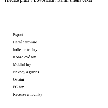
Hledáte práci v Lovosicích? Ranní směna čeká!
Esport
Herní hardware
Indie a retro hry
Konzolové hry
Mobilní hry
Návody a guides
Ostatní
PC hry
Recenze a novinky