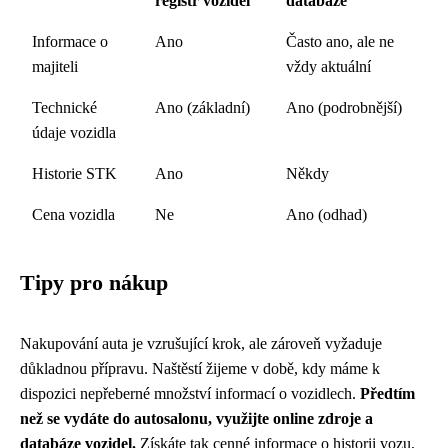
registr vozidel
databáze
Informace o
Ano
Často ano, ale ne
majiteli
vždy aktuální
Technické
Ano (základní)
Ano (podrobnější)
údaje vozidla
Historie STK
Ano
Někdy
Cena vozidla
Ne
Ano (odhad)
Tipy pro nákup
Nakupování auta je vzrušující krok, ale zároveň vyžaduje
důkladnou přípravu. Naštěstí žijeme v době, kdy máme k
dispozici nepřeberné množství informací o vozidlech.
Předtím
než se vydáte do autosalonu, využijte online zdroje a
databáze vozidel.
Získáte tak cenné informace o historii vozu,