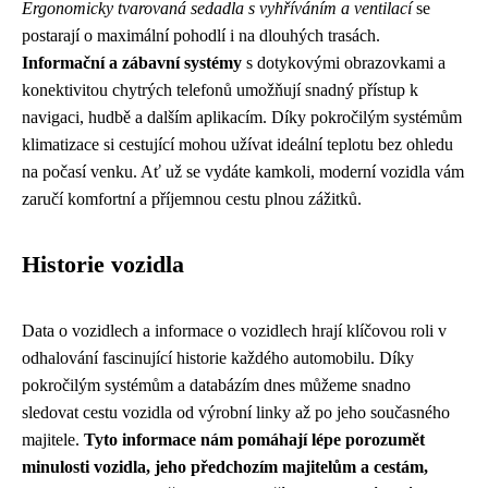
Ergonomicky tvarovaná sedadla s vyhříváním a ventilací
se
postarají o maximální pohodlí i na dlouhých trasách.
Informační a zábavní systémy
s dotykovými obrazovkami a
konektivitou chytrých telefonů umožňují snadný přístup k
navigaci, hudbě a dalším aplikacím. Díky pokročilým systémům
klimatizace si cestující mohou užívat ideální teplotu bez ohledu
na počasí venku. Ať už se vydáte kamkoli, moderní vozidla vám
zaručí komfortní a příjemnou cestu plnou zážitků.
Historie vozidla
Data o vozidlech a informace o vozidlech hrají klíčovou roli v
odhalování fascinující historie každého automobilu. Díky
pokročilým systémům a databázím dnes můžeme snadno
sledovat cestu vozidla od výrobní linky až po jeho současného
majitele.
Tyto informace nám pomáhají lépe porozumět
minulosti vozidla, jeho předchozím majitelům a cestám,