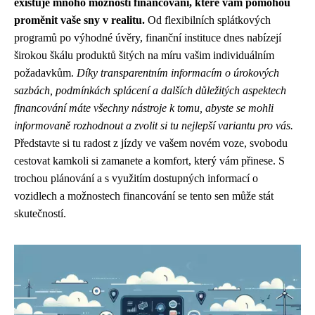
existuje mnoho možností financování, které vám pomohou
proměnit vaše sny v realitu.
Od flexibilních splátkových
programů po výhodné úvěry, finanční instituce dnes nabízejí
širokou škálu produktů šitých na míru vašim individuálním
požadavkům.
Díky transparentním informacím o úrokových
sazbách, podmínkách splácení a dalších důležitých aspektech
financování máte všechny nástroje k tomu, abyste se mohli
informovaně rozhodnout a zvolit si tu nejlepší variantu pro vás.
Představte si tu radost z jízdy ve vašem novém voze, svobodu
cestovat kamkoli si zamanete a komfort, který vám přinese. S
trochou plánování a s využitím dostupných informací o
vozidlech a možnostech financování se tento sen může stát
skutečností.