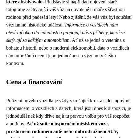
které absolvovalo.
Představte si například objevení staré
fotografie zachycující váš vůz na dovolené u moře s šťastnou
rodinou před padesáti lety! Nebo zjištění, že váš vůz byl součástí
významné historické události.
Informace o vozidlech nám
otevírají okno do minulosti a propojují nás s příběhy, které se
skrývají za každým automobilem.
Ať už se jedná o veterána s
bohatou historií, nebo o moderní elektromobil, data o vozidlech
nám umožňují ocenit jeho jedinečnost a význam v širším
kontextu.
Cena a financování
Pořízení nového vozidla je vždy vzrušující krok a s dostupnými
informacemi o vozidlech a datech, která jsou dnes k dispozici, je
jednodušší než kdy dříve najít tu pravou volbu pro váš rozpočet
a potřeby.
Ať už sníte o úsporném městském voze,
prostorném rodinném autě nebo dobrodružném SUV,