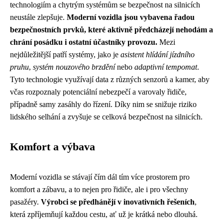
technologiím a chytrým systémům se bezpečnost na silnicích
neustále zlepšuje.
Moderní vozidla jsou vybavena řadou
bezpečnostních prvků, které aktivně předcházejí nehodám a
chrání posádku i ostatní účastníky provozu.
Mezi
nejdůležitější patří systémy, jako je
asistent hlídání jízdního
pruhu
,
systém nouzového brzdění
nebo
adaptivní tempomat
.
Tyto technologie využívají data z různých senzorů a kamer, aby
včas rozpoznaly potenciální nebezpečí a varovaly řidiče,
případně samy zasáhly do řízení. Díky nim se snižuje riziko
lidského selhání a zvyšuje se celková bezpečnost na silnicích.
Komfort a výbava
Moderní vozidla se stávají čím dál tím více prostorem pro
komfort a zábavu, a to nejen pro řidiče, ale i pro všechny
pasažéry.
Výrobci se předhánějí v inovativních řešeních
,
která zpříjemňují každou cestu, ať už je krátká nebo dlouhá.