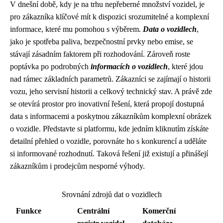
V dnešní době, kdy je na trhu nepřeberné množství vozidel, je
pro zákazníka klíčové mít k dispozici srozumitelné a komplexní
informace, které mu pomohou s výběrem.
Data o vozidlech
,
jako je spotřeba paliva, bezpečnostní prvky nebo emise, se
stávají zásadním faktorem při rozhodování. Zároveň roste
poptávka po podrobných
informacích o vozidlech
, které jdou
nad rámec základních parametrů. Zákazníci se zajímají o historii
vozu, jeho servisní historii a celkový technický stav. A právě zde
se otevírá prostor pro inovativní řešení, která propojí dostupná
data s informacemi a poskytnou zákazníkům komplexní obrázek
o vozidle. Představte si platformu, kde jedním kliknutím získáte
detailní přehled o vozidle, porovnáte ho s konkurencí a uděláte
si informované rozhodnutí. Taková řešení již existují a přinášejí
zákazníkům i prodejcům nesporné výhody.
Srovnání zdrojů dat o vozidlech
Funkce
Centrální
Komerční