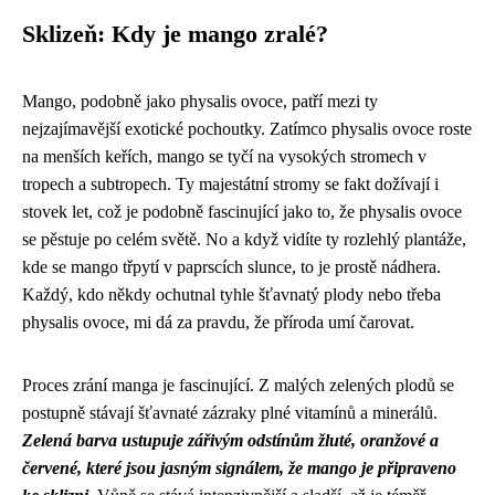
Sklizeň: Kdy je mango zralé?
Mango, podobně jako
physalis ovoce
, patří mezi ty
nejzajímavější exotické pochoutky. Zatímco physalis ovoce roste
na menších keřích, mango se tyčí na vysokých stromech v
tropech a subtropech. Ty majestátní stromy se fakt dožívají i
stovek let, což je podobně fascinující jako to, že physalis ovoce
se pěstuje po celém světě. No a když vidíte ty rozlehlý plantáže,
kde se mango třpytí v paprscích slunce, to je prostě nádhera.
Každý, kdo někdy ochutnal tyhle šťavnatý plody nebo třeba
physalis ovoce, mi dá za pravdu, že příroda umí čarovat.
Proces zrání manga je fascinující. Z malých zelených plodů se
postupně stávají šťavnaté zázraky plné vitamínů a minerálů.
Zelená barva ustupuje zářivým odstínům žluté, oranžové a
červené, které jsou jasným signálem, že mango je připraveno