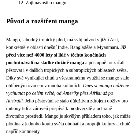
Zajímavosti o mangu
Původ a rozšíření manga
Mango, lahodný tropický plod, má svůj původ v jižní Asii,
konkrétně v oblasti dnešní Indie, Bangladéše a Myanmaru.
Již
před více než 4000 lety si lidé v těchto končinách
pochutnávali na sladké dužině manga
a postupně ho začali
pěstovat i v dalších tropických a subtropických oblastech světa.
Díky své vynikající chuti a všestrannému využití se mango stalo
oblíbeným ovocem v mnoha kulturách.
Dnes si mango můžeme
vychutnat po celém světě, od Ameriky přes Afriku až po
Austrálii.
Jeho pěstování se stalo důležitým zdrojem obživy pro
miliony lidí a zároveň přispívá k biodiverzitě a ochraně
životního prostředí. Mango je skvělým příkladem toho, jak může
plodina z jednoho koutu světa obohatit a propojit kultury a chutě
napříč kontinenty.