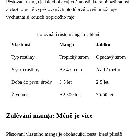
Pěstování manga je tak obohacující činností, která přináší radost
z vlastnoručně vypěstovaných plodů a zároveň umožňuje
vychutnat si kousek tropického ráje.
Porovnání růstu manga a jabloně
Vlastnost
Mango
Jablko
Typ rostliny
Tropický strom
Opadavý strom
Výška rostliny
Až 45 metrů
Až 12 metrů
Doba do první úrody
3-5 let
2-5 let
Životnost
Až 300 let
35-50 let
Zalévání manga: Méně je více
Pěstování vlastního manga je obohacující cesta, která přináší