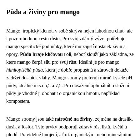
Půda a živiny pro mango
Mango, tropický klenot, v sobě skrývá nejen lahodnou chuť, ale
i pozoruhodnou cestu růstu. Pro svůj zdárný vývoj potřebuje
mango specifické podmínky, které mu zajistí dostatek živin a
opory.
Půda hraje klíčovou roli
, neboť slouží jako základna, ze
které mango čerpá sílu pro svůj růst. Ideální je pro mango
hlinitopísčitá půda
, která je dobře propustná a zároveň dokáže
zadržet dostatek vláhy. Mango stromy preferují mírně kyselé pH
půdy, ideálně mezi 5,5 a 7,5. Pro dosažení optimálního složení
půdy je vhodné ji obohatit o organickou hmotu, například
kompostem.
Mango stromy jsou také
náročné na živiny
, zejména na draslík,
dusík a fosfor. Tyto prvky podporují zdravý růst listů, květů a
plodů. Pravidelné hnojení, ať už organickými nebo minerálními