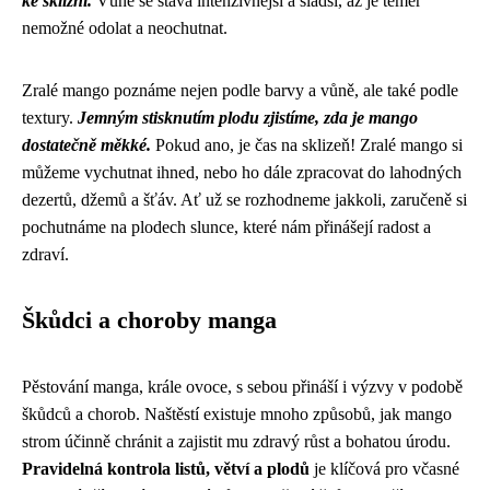
ke sklizni.
Vůně se stává intenzivnější a sladší, až je téměř
nemožné odolat a neochutnat.
Zralé mango poznáme nejen podle barvy a vůně, ale také podle
textury.
Jemným stisknutím plodu zjistíme, zda je mango
dostatečně měkké.
Pokud ano, je čas na sklizeň! Zralé mango si
můžeme vychutnat ihned, nebo ho dále zpracovat do lahodných
dezertů, džemů a šťáv. Ať už se rozhodneme jakkoli, zaručeně si
pochutnáme na plodech slunce, které nám přinášejí radost a
zdraví.
Škůdci a choroby manga
Pěstování manga, krále ovoce, s sebou přináší i výzvy v podobě
škůdců a chorob. Naštěstí existuje mnoho způsobů, jak mango
strom účinně chránit a zajistit mu zdravý růst a bohatou úrodu.
Pravidelná kontrola listů, větví a plodů
je klíčová pro včasné