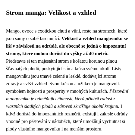
Strom manga: Velikost a vzhled
Mango, ovoce s exotickou chutí a vůní, roste na stromech, které
jsou samy o sobě fascinující.
Velikost a vzhled mangovníku se
liší v závislosti na odrůdě, ale obecně se jedná o impozantní
stromy, které mohou dorůst do výšky až 40 metrů.
Představte si ten majestátní strom s košatou korunou plnou
šťavnatých plodů, poskytující stín a krásu svému okolí. Listy
mangovníku jsou tmavě zelené a lesklé, dodávající stromu
zdravý a svěží vzhled. Svou krásou a užitkem je mangovník
symbolem hojnosti a prosperity v mnohých kulturách.
Pěstování
mangovníku je odměňující činností, která přináší radost z
vlastních sladkých plodů a zároveň zkrášluje okolní krajinu.
I
když dorůstá do impozantních rozměrů, existují i ​​zakrslé odrůdy
vhodné pro pěstování v nádobách, které umožňují vychutnat si
plody vlastního mangovníku i na menším prostoru.