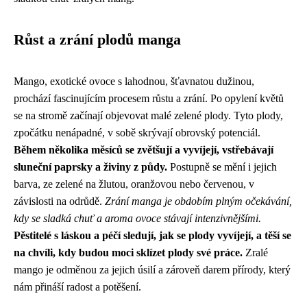
Růst a zrání plodů manga
Mango, exotické ovoce s lahodnou, šťavnatou dužinou,
prochází fascinujícím procesem růstu a zrání. Po opylení květů
se na stromě začínají objevovat malé zelené plody. Tyto plody,
zpočátku nenápadné, v sobě skrývají obrovský potenciál.
Během několika měsíců se zvětšují a vyvíjejí, vstřebávají
sluneční paprsky a živiny z půdy.
Postupně se mění i jejich
barva, ze zelené na žlutou, oranžovou nebo červenou, v
závislosti na odrůdě.
Zrání manga je obdobím plným očekávání,
kdy se sladká chuť a aroma ovoce stávají intenzivnějšími.
Pěstitelé s láskou a péčí sledují, jak se plody vyvíjejí, a těší se
na chvíli, kdy budou moci sklízet plody své práce.
Zralé
mango je odměnou za jejich úsilí a zároveň darem přírody, který
nám přináší radost a potěšení.