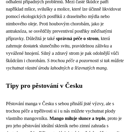
odhalení případných problémů. Mezi časté škůdce patří
například mšice, svilušky a molice, které lze účinně likvidovat
pomocí ekologických postřiků z draselného mýdla nebo
nimbového oleje. Proti houbovým chorobám, jako je
antraknóza, se osvědčily preventivní postřiky měďnatými
přípravky. Důležitá je také
správná péče o strom
, která
zahrnuje dostatek slunečního svitu, pravidelnou zálivku a
vyvážené hnojení. Silný a zdravý strom je pak odolnější vůči
škůdcům i chorobám.
S trochou péče a pozornosti si tak můžete
vychutnat vlastní úrodu lahodných a šťavnatých mang.
Tipy pro pěstování v Česku
Pěstování manga v Česku s sebou přináší jisté výzvy, ale s
trochou péče a trpělivosti si i u nás můžete vychutnat plody
vlastního mangovníku.
Mango miluje slunce a teplo
, proto je
pro jeho pěstování ideální skleník nebo zimní zahrada s