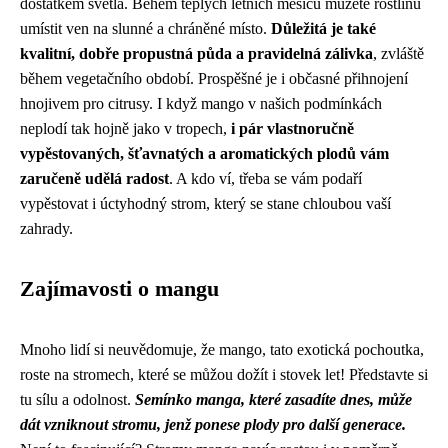
dostatkem světla. Během teplých letních měsíců můžete rostlinu
umístit ven na slunné a chráněné místo.
Důležitá je také
kvalitní, dobře propustná půda a pravidelná zálivka
, zvláště
během vegetačního období. Prospěšné je i občasné přihnojení
hnojivem pro citrusy. I když mango v našich podmínkách
neplodí tak hojně jako v tropech,
i pár vlastnoručně
vypěstovaných, šťavnatých a aromatických plodů vám
zaručeně udělá radost
. A kdo ví, třeba se vám podaří
vypěstovat i úctyhodný strom, který se stane chloubou vaší
zahrady.
Zajímavosti o mangu
Mnoho lidí si neuvědomuje, že mango, tato exotická pochoutka,
roste na stromech, které se můžou dožít i stovek let! Představte si
tu sílu a odolnost.
Semínko manga, které zasadíte dnes, může
dát vzniknout stromu, jenž ponese plody pro další generace.