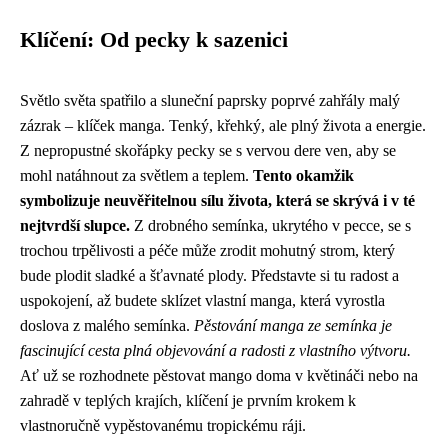
Klíčení: Od pecky k sazenici
Světlo světa spatřilo a sluneční paprsky poprvé zahřály malý
zázrak – klíček manga. Tenký, křehký, ale plný života a energie.
Z nepropustné skořápky pecky se s vervou dere ven, aby se
mohl natáhnout za světlem a teplem.
Tento okamžik
symbolizuje neuvěřitelnou sílu života, která se skrývá i v té
nejtvrdší slupce.
Z drobného semínka, ukrytého v pecce, se s
trochou trpělivosti a péče může zrodit mohutný strom, který
bude plodit sladké a šťavnaté plody. Představte si tu radost a
uspokojení, až budete sklízet vlastní manga, která vyrostla
doslova z malého semínka.
Pěstování manga ze semínka je
fascinující cesta plná objevování a radosti z vlastního výtvoru.
Ať už se rozhodnete pěstovat mango doma v květináči nebo na
zahradě v teplých krajích, klíčení je prvním krokem k
vlastnoručně vypěstovanému tropickému ráji.