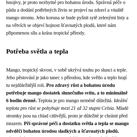
hnojivy, je proto nezbytné pro bohatou úrodu. Správná péče o
půdu a dodání potřebných živin se projeví na zdraví a vitalitě
mango stromu. Jeho koruna se bude pyšnit sytě zelenými listy a
na větvích se objeví hojnost šťavnatých plodů, které nám
připomenou sílu a krásu tropické přírody.
Potřeba světla a tepla
Mango, tropický skvost, v sobě ukrývá touhu po slunci a teple.
Jeho pěstování je jako tanec s přírodou, kde světlo a teplo hrají
tu nejdůležitější roli.
Pro zdravý růst a bohatou úrodu
potřebuje mango dostatek slunečního svitu, a to minimálně
6 hodin denně.
Teplota je pro mango neméně důležitá.
Ideální
teplota pro růst se pohybuje mezi 21 až 32 stupni Celsia.
Mladé
stromky jsou na chlad citlivější, proto je důležité je chránit před
mrazem.
Při správné péči a dostatku světla a tepla se mango
odvděčí bohatou úrodou sladkých a šťavnatých plodů.