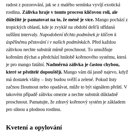
radost z pozorování, jak se z malého semínka vyvíjí exotická
rostlina.
Zálivka hraje v tomto procesu klíčovou roli, ale
důležité je pamatovat na to, že méně je více.
Mango pochází z
tropických oblastí, kde je zvyklé na období dešťů střídaná
suššími intervaly.
Napodobení těchto podmínek je klíčem k
úspěšnému pěstování i v našich podmínkách.
Před každou
zálivkou nechte substrát mírně proschnout. To umožňuje
kořenům dýchat a předchází hnilobě kořenového systému, která
je pro mango fatální.
Nadměrná zálivka je častou chybou,
které se pěstitelé dopouštějí.
Mango vám dá jasně najevo, když
má dostatek vláhy – listy budou svěží a zelené. Pokud listy
začnou žloutnout nebo opadávat, může to být signálem přelití. V
takovém případě zálivku omezte a nechte substrát důkladně
proschnout. Pamatujte, že zdravý kořenový systém je základem
pro silnou a plodnou rostlinu.
Kvetení a opylování