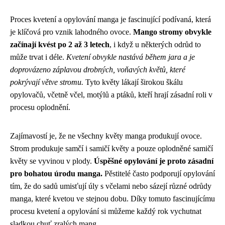
Proces kvetení a opylování manga je fascinující podívaná, která
je klíčová pro vznik lahodného ovoce.
Mango stromy obvykle
začínají kvést po 2 až 3 letech
, i když u některých odrůd to
může trvat i déle.
Kvetení obvykle nastává během jara a je
doprovázeno záplavou drobných, voňavých květů, které
pokrývají větve stromu.
Tyto květy lákají širokou škálu
opylovačů, včetně včel, motýlů a ptáků, kteří hrají zásadní roli v
procesu oplodnění.
Zajímavostí je, že ne všechny květy manga produkují ovoce.
Strom produkuje samčí i samičí květy a pouze oplodněné samičí
květy se vyvinou v plody.
Úspěšné opylování je proto zásadní
pro bohatou úrodu manga.
Pěstitelé často podporují opylování
tím, že do sadů umisťují úly s včelami nebo sázejí různé odrůdy
manga, které kvetou ve stejnou dobu. Díky tomuto fascinujícímu
procesu kvetení a opylování si můžeme každý rok vychutnat
sladkou chuť zralých mang.