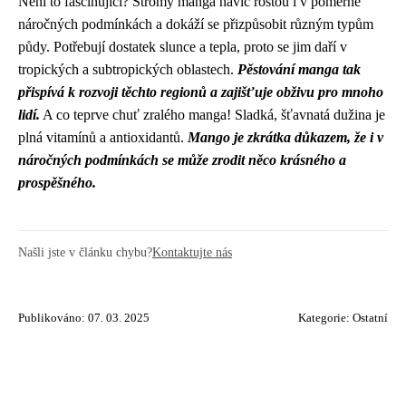
Není to fascinující? Stromy manga navíc rostou i v poměrně
náročných podmínkách a dokáží se přizpůsobit různým typům
půdy. Potřebují dostatek slunce a tepla, proto se jim daří v
tropických a subtropických oblastech.
Pěstování manga tak
přispívá k rozvoji těchto regionů a zajišťuje obživu pro mnoho
lidí.
A co teprve chuť zralého manga! Sladká, šťavnatá dužina je
plná vitamínů a antioxidantů.
Mango je zkrátka důkazem, že i v
náročných podmínkách se může zrodit něco krásného a
prospěšného.
Našli jste v článku chybu?
Kontaktujte nás
Publikováno: 07. 03. 2025
Kategorie:
Ostatní