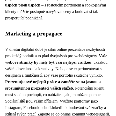
úspěch plodí úspěch
– s rostoucím portfoliem a spokojenými
klienty můžete postupně navyšovat ceny a budovat si tak
prosperující podnikání.
Marketing a propagace
V dnešní digitální době je silná online prezentace nezbytností
pro každý podnik a to platí dvojnásob pro webdesignéry.
Vaše
webové stránky by měly být vaší nejlepší vizitkou
, ukázkou
vašich dovedností a kreativity. Nebojte se experimentovat s
designem a funkčností, aby vaše portfolio skutečně vyniklo.
Prezentujte své nejlepší práce a zaměřte se na jasnou a
srozumitelnou prezentaci vašich služeb.
Potenciální klienti
musí snadno pochopit, co nabízíte a jak jim můžete pomoci.
Sociální sítě jsou vaším přítelem. Využijte platformy jako
Instagram, Facebook nebo LinkedIn k budování své značky a
sdílení svých prací. Zapojte se do online komunit webdesignerů,