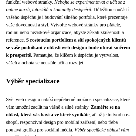
funkční webové stránky.
Nebojte se experimentovat a učit se z
online kurzů, tutoriálů a komunity designérů.
Důležitou součástí
vašeho úspěchu je i budování silného portfolia, které prezentuje
vaše dovednosti a styl. Vytvořte webové stránky pro přátele,
rodinu nebo neziskové organizace, abyste získali zkušenosti a
reference.
S rostoucím portfoliem a sítí spokojených klientů
se vaše podnikání v oblasti web designu bude ubírat směrem
k prosperitě.
Pamatujte, že klíčem k úspěchu je vytrvalost,
vášeň a ochota se neustále učit a rozvíjet.
Výběr specializace
Svět web designu nabízí nepřeberné možnosti specializace, které
vám umožní zacílit na vášně a silné stránky.
Zaměřte se na
oblast, která vás baví a ve které vynikáte
, ať už je to tvorba e-
shopů, responzivní design pro mobilní zařízení, nebo třeba
poutavá grafika pro sociální média.
Výběr specifické oblasti vám