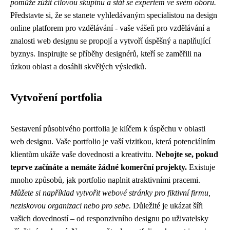
pomůže zúžit cílovou skupinu a stát se expertem ve svém oboru.
Představte si, že se stanete vyhledávaným specialistou na design
online platforem pro vzdělávání - vaše vášeň pro vzdělávání a
znalosti web designu se propojí a vytvoří úspěšný a naplňující
byznys. Inspirujte se příběhy designérů, kteří se zaměřili na
úzkou oblast a dosáhli skvělých výsledků.
Vytvoření portfolia
Sestavení působivého portfolia je klíčem k úspěchu v oblasti
web designu. Vaše portfolio je vaší vizitkou, která potenciálním
klientům ukáže vaše dovednosti a kreativitu.
Nebojte se, pokud
teprve začínáte a nemáte žádné komerční projekty.
Existuje
mnoho způsobů, jak portfolio naplnit atraktivními pracemi.
Můžete si například vytvořit webové stránky pro fiktivní firmu,
neziskovou organizaci nebo pro sebe.
Důležité je ukázat šíři
vašich dovedností – od responzivního designu po uživatelsky