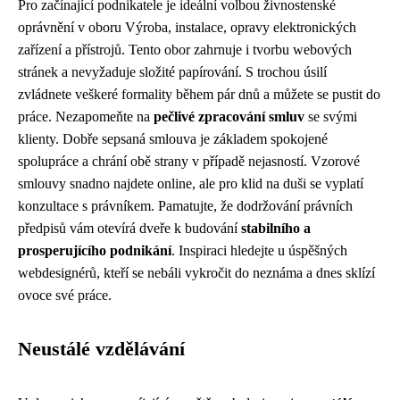
Pro začínající podnikatele je ideální volbou živnostenské
oprávnění v oboru Výroba, instalace, opravy elektronických
zařízení a přístrojů. Tento obor zahrnuje i tvorbu webových
stránek a nevyžaduje složité papírování. S trochou úsilí
zvládnete veškeré formality během pár dnů a můžete se pustit do
práce. Nezapomeňte na
pečlivé zpracování smluv
se svými
klienty. Dobře sepsaná smlouva je základem spokojené
spolupráce a chrání obě strany v případě nejasností. Vzorové
smlouvy snadno najdete online, ale pro klid na duši se vyplatí
konzultace s právníkem. Pamatujte, že dodržování právních
předpisů vám otevírá dveře k budování
stabilního a
prosperujícího podnikání
. Inspiraci hledejte u úspěšných
webdesignérů, kteří se nebáli vykročit do neznáma a dnes sklízí
ovoce své práce.
Neustálé vzdělávání