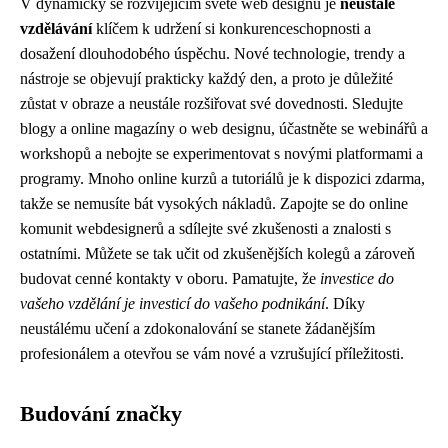
V dynamicky se rozvíjejícím světě web designu je
neustálé
vzdělávání
klíčem k udržení si konkurenceschopnosti a
dosažení dlouhodobého úspěchu. Nové technologie, trendy a
nástroje se objevují prakticky každý den, a proto je důležité
zůstat v obraze a neustále rozšiřovat své dovednosti. Sledujte
blogy a online magazíny o web designu, účastněte se webinářů a
workshopů a nebojte se experimentovat s novými platformami a
programy. Mnoho online kurzů a tutoriálů je k dispozici zdarma,
takže se nemusíte bát vysokých nákladů. Zapojte se do online
komunit webdesignerů a sdílejte své zkušenosti a znalosti s
ostatními. Můžete se tak učit od zkušenějších kolegů a zároveň
budovat cenné kontakty v oboru. Pamatujte, že
investice do
vašeho vzdělání je investicí do vašeho podnikání
. Díky
neustálému učení a zdokonalování se stanete žádanějším
profesionálem a otevřou se vám nové a vzrušující příležitosti.
Budování značky