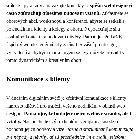
sdílejte tipy a rady a navazujte kontakty.
Úspěšní webdesignéři
často zdůrazňují důležitost budování vztahů.
Zúčastněte se
oborových akcí, workshopů a konferencí, abyste se setkali s
potenciálními klienty a kolegy z oboru. Nepodceňujte sílu
osobního kontaktu a budování důvěry. Pamatujte, že každý
úspěšný webdesignér někdy začínal. S vášní pro design,
vytrvalostí a chytrým marketingem se i vy můžete prosadit v
tomto dynamickém a kreativním oboru.
Komunikace s klienty
V dnešním digitálním světě je efektivní komunikace s klienty
naprosto klíčová pro úspěch vašeho podnikání v oblasti web
designu.
Pamatujte, že budujete nejen webové stránky, ale i
vztahy.
Naslouchejte svým klientům s empatií a snažte se
pochopit jejich potřeby a vize.
Jasně a srozumitelně komunikujte
své nápady a návrhy, ať už prostřednictvím e-mailu, telefonu