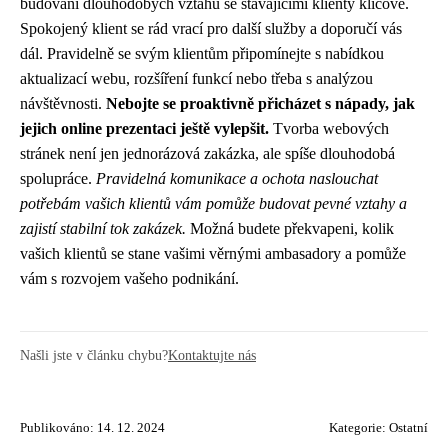
budování dlouhodobých vztahů se stávajícími klienty klíčové.
Spokojený klient se rád vrací pro další služby a doporučí vás
dál. Pravidelně se svým klientům připomínejte s nabídkou
aktualizací webu, rozšíření funkcí nebo třeba s analýzou
návštěvnosti.
Nebojte se proaktivně přicházet s nápady, jak
jejich online prezentaci ještě vylepšit.
Tvorba webových
stránek není jen jednorázová zakázka, ale spíše dlouhodobá
spolupráce.
Pravidelná komunikace a ochota naslouchat
potřebám vašich klientů vám pomůže budovat pevné vztahy a
zajistí stabilní tok zakázek.
Možná budete překvapeni, kolik
vašich klientů se stane vašimi věrnými ambasadory a pomůže
vám s rozvojem vašeho podnikání.
Našli jste v článku chybu?
Kontaktujte nás
Publikováno: 14. 12. 2024
Kategorie:
Ostatní