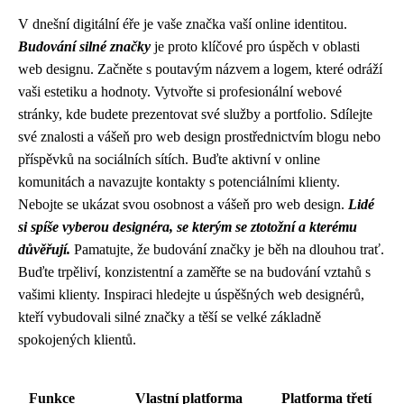
V dnešní digitální éře je vaše značka vaší online identitou.
Budování silné značky
je proto klíčové pro úspěch v oblasti
web designu. Začněte s poutavým názvem a logem, které odráží
vaši estetiku a hodnoty. Vytvořte si profesionální webové
stránky, kde budete prezentovat své služby a portfolio. Sdílejte
své znalosti a vášeň pro web design prostřednictvím blogu nebo
příspěvků na sociálních sítích. Buďte aktivní v online
komunitách a navazujte kontakty s potenciálními klienty.
Nebojte se ukázat svou osobnost a vášeň pro web design.
Lidé
si spíše vyberou designéra, se kterým se ztotožní a kterému
důvěřují.
Pamatujte, že budování značky je běh na dlouhou trať.
Buďte trpěliví, konzistentní a zaměřte se na budování vztahů s
vašimi klienty. Inspiraci hledejte u úspěšných web designérů,
kteří vybudovali silné značky a těší se velké základně
spokojených klientů.
Funkce
Vlastní platforma
Platforma třetí