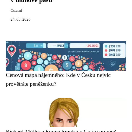
v dluhové pasti
Ostatní
24. 05. 2026
Cenová mapa nájemného: Kde v Česku nejvíc
provětráte peněženku?
Richard Müller a Emma Smetana: Co je spojuje?