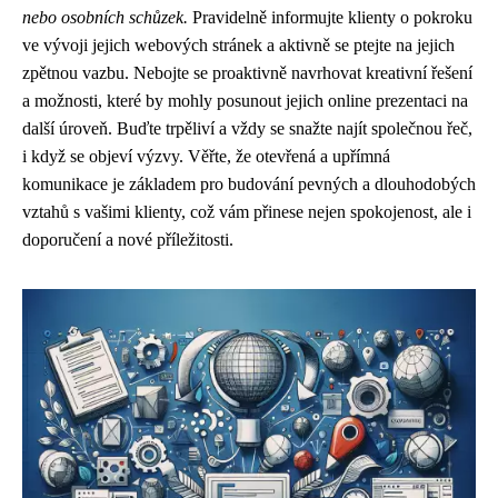
nebo osobních schůzek.
Pravidelně informujte klienty o pokroku
ve vývoji jejich webových stránek a aktivně se ptejte na jejich
zpětnou vazbu. Nebojte se proaktivně navrhovat kreativní řešení
a možnosti, které by mohly posunout jejich online prezentaci na
další úroveň. Buďte trpěliví a vždy se snažte najít společnou řeč,
i když se objeví výzvy. Věřte, že otevřená a upřímná
komunikace je základem pro budování pevných a dlouhodobých
vztahů s vašimi klienty, což vám přinese nejen spokojenost, ale i
doporučení a nové příležitosti.