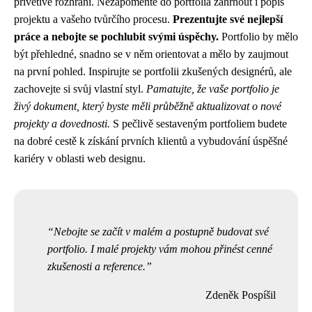
přívětivé rozhraní. Nezapomeňte do portfolia zahrnout i popis
projektu a vašeho tvůrčího procesu.
Prezentujte své nejlepší
práce a nebojte se pochlubit svými úspěchy.
Portfolio by mělo
být přehledné, snadno se v něm orientovat a mělo by zaujmout
na první pohled. Inspirujte se portfolii zkušených designérů, ale
zachovejte si svůj vlastní styl.
Pamatujte, že vaše portfolio je
živý dokument, který byste měli průběžně aktualizovat o nové
projekty a dovednosti.
S pečlivě sestaveným portfoliem budete
na dobré cestě k získání prvních klientů a vybudování úspěšné
kariéry v oblasti web designu.
Nebojte se začít v malém a postupně budovat své
portfolio. I malé projekty vám mohou přinést cenné
zkušenosti a reference.
Zdeněk Pospíšil