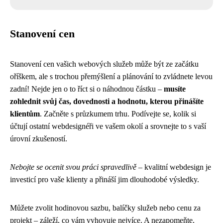
Stanovení cen
Stanovení cen vašich webových služeb může být ze začátku
oříškem, ale s trochou přemýšlení a plánování to zvládnete levou
zadní! Nejde jen o to říct si o náhodnou částku –
musíte
zohlednit svůj čas, dovednosti a hodnotu, kterou přinášíte
klientům
. Začněte s průzkumem trhu. Podívejte se, kolik si
účtují ostatní webdesignéři ve vašem okolí a srovnejte to s vaší
úrovní zkušeností.
Nebojte se ocenit svou práci spravedlivě
– kvalitní webdesign je
investicí pro vaše klienty a přináší jim dlouhodobé výsledky.
Můžete zvolit hodinovou sazbu, balíčky služeb nebo cenu za
projekt – záleží, co vám vyhovuje nejvíce. A nezapomeňte,