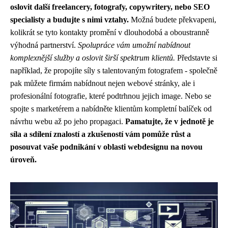
oslovit další freelancery, fotografy, copywritery, nebo SEO
specialisty a budujte s nimi vztahy.
Možná budete překvapeni,
kolikrát se tyto kontakty promění v dlouhodobá a oboustranně
výhodná partnerství.
Spolupráce vám umožní nabídnout
komplexnější služby a oslovit širší spektrum klientů.
Představte si
například, že propojíte síly s talentovaným fotografem - společně
pak můžete firmám nabídnout nejen webové stránky, ale i
profesionální fotografie, které podtrhnou jejich image. Nebo se
spojte s marketérem a nabídněte klientům kompletní balíček od
návrhu webu až po jeho propagaci.
Pamatujte, že v jednotě je
síla a sdílení znalostí a zkušeností vám pomůže růst a
posouvat vaše podnikání v oblasti webdesignu na novou
úroveň.