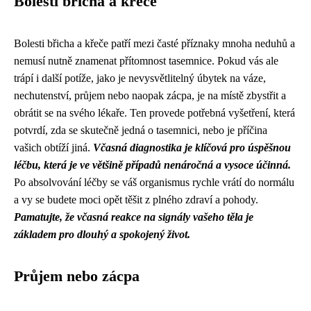
Bolesti břicha a křeče
Bolesti břicha a křeče patří mezi časté příznaky mnoha neduhů a
nemusí nutně znamenat přítomnost tasemnice. Pokud vás ale
trápí i další potíže, jako je nevysvětlitelný úbytek na váze,
nechutenství, průjem nebo naopak zácpa, je na místě zbystřit a
obrátit se na svého lékaře. Ten provede potřebná vyšetření, která
potvrdí, zda se skutečně jedná o tasemnici, nebo je příčina
vašich obtíží jiná.
Včasná diagnostika je klíčová pro úspěšnou
léčbu, která je ve většině případů nenáročná a vysoce účinná.
Po absolvování léčby se váš organismus rychle vrátí do normálu
a vy se budete moci opět těšit z plného zdraví a pohody.
Pamatujte, že včasná reakce na signály vašeho těla je
základem pro dlouhý a spokojený život.
Průjem nebo zácpa