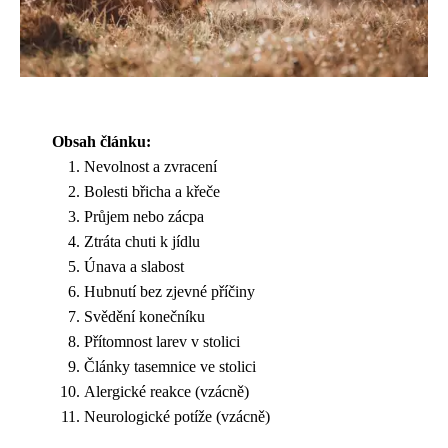
Obsah článku:
Nevolnost a zvracení
Bolesti břicha a křeče
Průjem nebo zácpa
Ztráta chuti k jídlu
Únava a slabost
Hubnutí bez zjevné příčiny
Svědění konečníku
Přítomnost larev v stolici
Články tasemnice ve stolici
Alergické reakce (vzácně)
Neurologické potíže (vzácně)