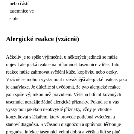
nebo částí
tasemnice ve
stolici
Alergické reakce (vzácně)
Ačkoliv je to spíše výjimečné, u některých jedinců se může
objevit alergická reakce na přítomnost tasemnice v těle. Tato
reakce může zahrnovat svědění kůže, kopřivku nebo otoky.
Vzácně se mohou vyskytnout i závažnější alergické reakce, jako
je anafylaxe. Je důležité si uvědomit, že tyto alergické reakce
jsou spíše výjimkou než pravidlem. Většina lidí infikovaných
tasemnicí nezažije žádné alergické příznaky. Pokud se u vás
vyskytnou jakékoli neobvyklé příznaky, vždy je vhodné
konzultovat s lékařem, který provede potřebná vyšetření a
stanoví diagnózu. S včasnou diagnózou a správnou léčbou je
prognóza infekce tasemnicí velmi dobrá a většina lidí se plně