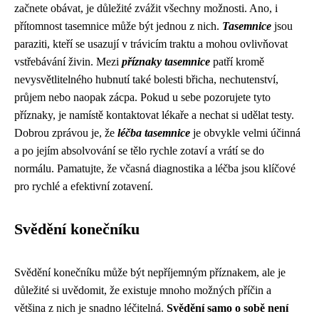
začnete obávat, je důležité zvážit všechny možnosti. Ano, i
přítomnost tasemnice může být jednou z nich.
Tasemnice
jsou
paraziti, kteří se usazují v trávicím traktu a mohou ovlivňovat
vstřebávání živin. Mezi
příznaky tasemnice
patří kromě
nevysvětlitelného hubnutí také bolesti břicha, nechutenství,
průjem nebo naopak zácpa. Pokud u sebe pozorujete tyto
příznaky, je namístě kontaktovat lékaře a nechat si udělat testy.
Dobrou zprávou je, že
léčba tasemnice
je obvykle velmi účinná
a po jejím absolvování se tělo rychle zotaví a vrátí se do
normálu. Pamatujte, že včasná diagnostika a léčba jsou klíčové
pro rychlé a efektivní zotavení.
Svědění konečníku
Svědění konečníku může být nepříjemným příznakem, ale je
důležité si uvědomit, že existuje mnoho možných příčin a
většina z nich je snadno léčitelná.
Svědění samo o sobě není