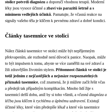
stolice potvrdí diagnózu
a doporučí vhodnou terapii. Moderní
léky jsou vysoce účinné a
zbaví vás parazitů šetrně a s
minimem vedlejších účinků
. Pamatujte, že včasná reakce na
signály vašeho těla je klíčem k pevnému zdraví a dobré kondici.
Články tasemnice ve stolici
Nález článků tasemnice ve stolici může být nepříjemným
překvapením, ale rozhodně není důvod k panice. Naopak, může
to být impulsem k tomu, abyste se více zaměřili na své zdraví a
žili zdravějším životním stylem.
Přítomnost článků ve stolici je
totiž jedním z nejčastějších a nejsnáze rozpoznatelných
příznaků tasemnice
, což znamená, že ji můžete začít řešit včas
a předejít tak případným komplikacím. Mnoho lidí žije s
tasemnicí delší dobu, aniž by si toho všimli, a
včasná diagnóza a
léčba jsou klíčem k rychlému a úplnému uzdravení
. Existují
účinné léky, které vám předepíše lékař a které vás tasemnice