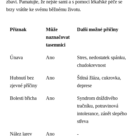
zbaví. Pamatujte, že nejste sami a s pomocí lékařské péče se
brzy vrátíte ke svému běžnému životu.
Příznak
Může
Další možné příčiny
naznačovat
tasemnici
Únava
Ano
Stres, nedostatek spánku,
chudokrevnost
Hubnutí bez
Ano
Štítná žláza, cukrovka,
zjevné příčiny
deprese
Bolesti břicha
Ano
Syndrom dráždivého
tračníku, potravinová
intolerance, zánět slepého
střeva
Nález larev
Ano
-