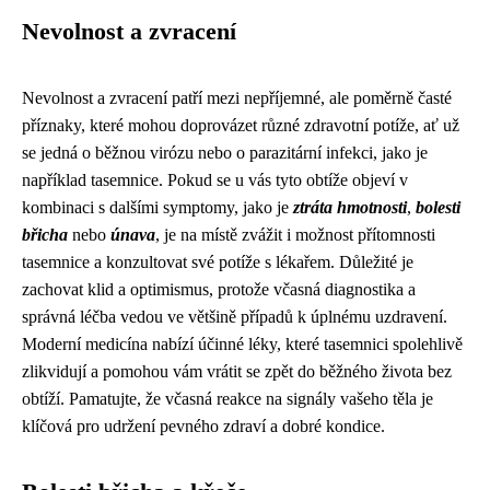
Nevolnost a zvracení
Nevolnost a zvracení patří mezi nepříjemné, ale poměrně časté
příznaky, které mohou doprovázet různé zdravotní potíže, ať už
se jedná o běžnou virózu nebo o parazitární infekci, jako je
například tasemnice. Pokud se u vás tyto obtíže objeví v
kombinaci s dalšími symptomy, jako je
ztráta hmotnosti
,
bolesti
břicha
nebo
únava
, je na místě zvážit i možnost přítomnosti
tasemnice a konzultovat své potíže s lékařem. Důležité je
zachovat klid a optimismus, protože včasná diagnostika a
správná léčba vedou ve většině případů k úplnému uzdravení.
Moderní medicína nabízí účinné léky, které tasemnici spolehlivě
zlikvidují a pomohou vám vrátit se zpět do běžného života bez
obtíží. Pamatujte, že včasná reakce na signály vašeho těla je
klíčová pro udržení pevného zdraví a dobré kondice.