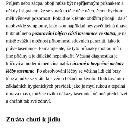
Průjem nebo zácpa, obojí může být nepříjemným příznakem a
někdy i signálem, že se v našem těle děje něco, čemu bychom
měli věnovat pozornost. Pokud se k těmto obtížím přidají i další
neobvyklé symptomy, jako jsou například nevysvětlitelná únava,
hubnutí nebo
pozorování bílých částí tasemnice ve stolici
, je na
místě zvážit i možnost přítomnosti střevních parazitů, jako je
právě tasemnice. Pamatujte ale, že tyto příznaky mohou mít i
jiné příčiny a je důležité nepanikařit. Včasná diagnostika je
klíčová a moderní medicína nabízí
účinné a bezpečné metody
léčby tasemnic
. Po absolvování léčby se většina lidí cítí brzy
lépe a může se vrátit ke svému běžnému životu. Dodržováním
základních hygienických pravidel, jako je mytí rukou a tepelná
úprava masa, můžete riziku nákazy tasemnicí účinně předcházet
a chránit tak své zdraví.
Ztráta chuti k jídlu