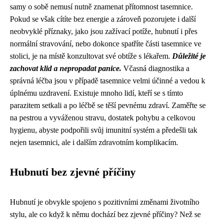
samy o sobě nemusí nutně znamenat přítomnost tasemnice.
Pokud se však cítíte bez energie a zároveň pozorujete i další
neobvyklé příznaky, jako jsou zažívací potíže, hubnutí i přes
normální stravování, nebo dokonce spatříte části tasemnice ve
stolici, je na místě konzultovat své obtíže s lékařem.
Důležité je
zachovat klid a nepropadat panice.
Včasná diagnostika a
správná léčba jsou v případě tasemnice velmi účinné a vedou k
úplnému uzdravení. Existuje mnoho lidí, kteří se s tímto
parazitem setkali a po léčbě se těší pevnému zdraví. Zaměřte se
na pestrou a vyváženou stravu, dostatek pohybu a celkovou
hygienu, abyste podpořili svůj imunitní systém a předešli tak
nejen tasemnici, ale i dalším zdravotním komplikacím.
Hubnutí bez zjevné příčiny
Hubnutí je obvykle spojeno s pozitivními změnami životního
stylu, ale co když k němu dochází bez zjevné příčiny? Než se