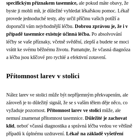
specifickým příznakem tasemnice,
ale pokud máte obavy, že
byste ji mohli mít, je důležité vyhledat lékařskou pomoc. Lékař
provede jednoduché testy, aby určil příčinu vašich potíží a
doporučil vám nejvhodnější léčbu.
Dobrou zprávou je, že i v
případě tasemnice existuje účinná léčba.
Po absolvování
léčby se vaše příznaky, včetně svědění, zlepší a budete se moci
vrátit ke svému běžnému životu. Pamatujte, že včasná diagnóza
a léčba jsou klíčové pro rychlé a efektivní zotavení.
Přítomnost larev v stolici
Nález larev ve stolici může být nepříjemným překvapením, ale
zároveň je to důležitý signál, že se s vaším tělem děje něco, co
vyžaduje pozornost.
Přítomnost larev ve stolici
může, ale
nemusí znamenat přítomnost tasemnice.
Důležité je zachovat
klid
, neboť včasná diagnostika a správná léčba vedou ve většině
případů k úplnému uzdravení.
Lékař na základě vyšetření