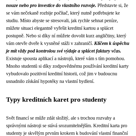
nouze nebo pro investice do vlastního rozvoje.
Představte si, že
se vám nečekaně rozbije počítač, který nutně potřebujete ke
studiu. Místo abyste se stresovali, jak rychle sehnat peníze,
můžete situaci elegantně vyřešit kreditní kartou a splácet
postupně. Nebo si díky ní můžete dovolit kurz angličtiny, který
vám otevře dveře k vysněné stáži v zahraničí.
Klíčem k úspěchu
je mít vždy pod kontrolou své výdaje a splácet faktury včas.
Existuje spousta aplikací a nástrojů, které vám s tím pomohou.
Mnoho studentů si díky zodpovědnému používání kreditní karty
vybudovalo pozitivní kreditní historii, což jim v budoucnu
usnadnilo získání hypotéky na vlastní bydlení.
Typy kreditních karet pro studenty
Svět financí se může zdát složitý, ale s trochou rozvahy a
správnými nástroji se stává srozumitelnějším. Kreditní karta pro
studenty je skvělým prvním krokem k budování vlastní finanční