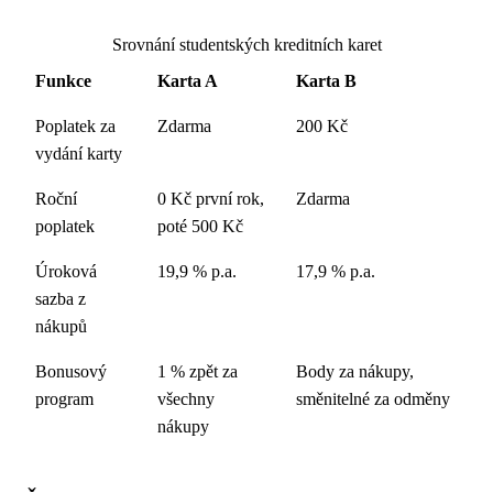
Srovnání studentských kreditních karet
Funkce
Karta A
Karta B
Poplatek za
Zdarma
200 Kč
vydání karty
Roční
0 Kč první rok,
Zdarma
poplatek
poté 500 Kč
Úroková
19,9 % p.a.
17,9 % p.a.
sazba z
nákupů
Bonusový
1 % zpět za
Body za nákupy,
program
všechny
směnitelné za odměny
nákupy