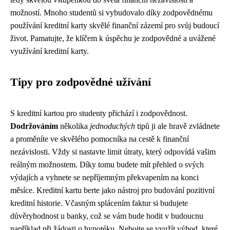
možností. Mnoho studentů si vybudovalo díky zodpovědnému
používání kreditní karty skvělé finanční zázemí pro svůj budoucí
život. Pamatujte, že klíčem k úspěchu je zodpovědné a uvážené
využívání kreditní karty.
Tipy pro zodpovědné užívání
S kreditní kartou pro studenty přichází i zodpovědnost.
Dodržováním
několika
jednoduchých
tipů ji ale hravě zvládnete
a proměníte ve skvělého pomocníka na cestě k finanční
nezávislosti. Vždy si nastavte limit útraty, který odpovídá vašim
reálným možnostem. Díky tomu budete mít přehled o svých
výdajích a vyhnete se nepříjemným překvapením na konci
měsíce. Kreditní kartu berte jako nástroj pro budování pozitivní
kreditní historie. Včasným splácením faktur si budujete
důvěryhodnost u banky, což se vám bude hodit v budoucnu
například při žádosti o hypotéku. Nebojte se využít výhod, které