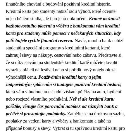
finančního chování a budování pozitivní kreditní historie.
Kreditní karta pro studenty nabízí řadu výhod, které oceníte
nejen během studia, ale i po jeho dokončení.
Kromě možnosti
bezhotovostního placení a výběru z bankomatu vám kreditní
karta pro studenty může pomoci v nečekaných situacích, kdy
potřebujete rychle finanční rezervu.
Navíc, mnoho bank nabízí
studentům speciální programy s kreditními kartami, které
zahrnují slevy na nákupy, cestování nebo zábavu. Představte si,
že si díky slevám na studentské kreditní kartě můžete dovolit
vyrazit s přáteli na festival nebo si pořídit nový notebook za
výhodnější cenu.
Používáním kreditní karty a jejím
zodpovědným splácením si budujete pozitivní kreditní historii,
která vám v budoucnu usnadní získání půjčky na auto, bydlení
nebo rozjezd vlastního podnikání.
Než si ale kreditní kartu
pořídíte, věnujte čas porovnání nabídek od různých bank a
pečlivě si prostudujte podmínky.
Zaměřte se na úrokovou sazbu,
poplatky za vedení karty a výběry z bankomatu a také na
případné bonusy a slevy. Vybrat si tu správnou kreditní kartu pro