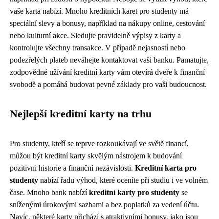
vaše karta nabízí. Mnoho kreditních karet pro studenty má
speciální slevy a bonusy, například na nákupy online, cestování
nebo kulturní akce. Sledujte pravidelně výpisy z karty a
kontrolujte všechny transakce. V případě nejasností nebo
podezřelých plateb neváhejte kontaktovat vaši banku. Pamatujte,
zodpovědné užívání kreditní karty vám otevírá dveře k finanční
svobodě a pomáhá budovat pevné základy pro vaši budoucnost.
Nejlepší kreditní karty na trhu
Pro studenty, kteří se teprve rozkoukávají ve světě financí,
můžou být kreditní karty skvělým nástrojem k budování
pozitivní historie a finanční nezávislosti.
Kreditní karta pro
studenty
nabízí řadu výhod, které oceníte při studiu i ve volném
čase. Mnoho bank nabízí
kreditní karty pro studenty
se
sníženými úrokovými sazbami a bez poplatků za vedení účtu.
Navíc, některé karty přichází s atraktivními bonusy, jako jsou