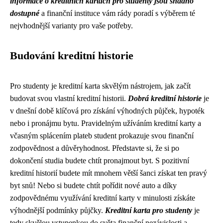
informace o kreditních kartách pro studenty jsou snadno
dostupné
a finanční instituce vám rády poradí s výběrem té
nejvhodnější varianty pro vaše potřeby.
Budování kreditní historie
Pro studenty je kreditní karta skvělým nástrojem, jak začít
budovat svou vlastní kreditní historii.
Dobrá kreditní historie
je
v dnešní době klíčová pro získání výhodných půjček, hypoték
nebo i pronájmu bytu. Pravidelným užíváním kreditní karty a
včasným splácením plateb student prokazuje svou finanční
zodpovědnost a důvěryhodnost. Představte si, že si po
dokončení studia budete chtít pronajmout byt. S pozitivní
kreditní historií budete mít mnohem větší šanci získat ten pravý
byt snů! Nebo si budete chtít pořídit nové auto a díky
zodpovědnému využívání kreditní karty v minulosti získáte
výhodnější podmínky půjčky.
Kreditní karta pro studenty
je
tedy skvělou vstupenkou do světa finanční nezávislosti a