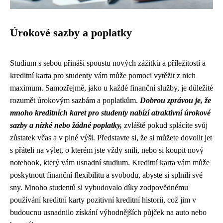
Úrokové sazby a poplatky
Studium s sebou přináší spoustu nových zážitků a příležitostí a
kreditní karta pro studenty vám může pomoci vytěžit z nich
maximum. Samozřejmě, jako u každé finanční služby, je důležité
rozumět úrokovým sazbám a poplatkům.
Dobrou zprávou je, že
mnoho kreditních karet pro studenty nabízí atraktivní úrokové
sazby a nízké nebo žádné poplatky,
zvláště pokud splácíte svůj
zůstatek včas a v plné výši. Představte si, že si můžete dovolit jet
s přáteli na výlet, o kterém jste vždy snili, nebo si koupit nový
notebook, který vám usnadní studium. Kreditní karta vám může
poskytnout finanční flexibilitu a svobodu, abyste si splnili své
sny. Mnoho studentů si vybudovalo díky zodpovědnému
používání kreditní karty pozitivní kreditní historii, což jim v
budoucnu usnadnilo získání výhodnějších půjček na auto nebo