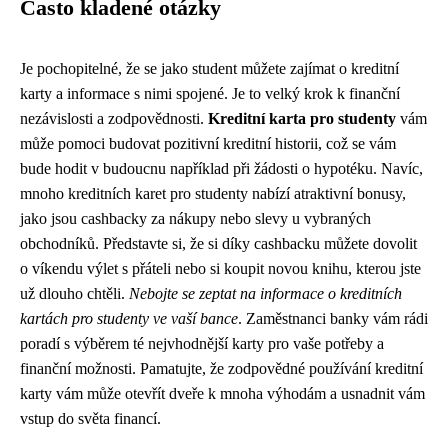
Často kladené otázky
Je pochopitelné, že se jako student můžete zajímat o kreditní
karty a informace s nimi spojené. Je to velký krok k finanční
nezávislosti a zodpovědnosti.
Kreditní karta pro studenty
vám
může pomoci budovat pozitivní kreditní historii, což se vám
bude hodit v budoucnu například při žádosti o hypotéku. Navíc,
mnoho kreditních karet pro studenty nabízí atraktivní bonusy,
jako jsou cashbacky za nákupy nebo slevy u vybraných
obchodníků. Představte si, že si díky cashbacku můžete dovolit
o víkendu výlet s přáteli nebo si koupit novou knihu, kterou jste
už dlouho chtěli.
Nebojte se zeptat na informace o kreditních
kartách pro studenty ve vaší bance
. Zaměstnanci banky vám rádi
poradí s výběrem té nejvhodnější karty pro vaše potřeby a
finanční možnosti. Pamatujte, že zodpovědné používání kreditní
karty vám může otevřít dveře k mnoha výhodám a usnadnit vám
vstup do světa financí.