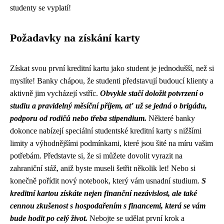
studenty se vyplatí!
Požadavky na získání karty
Získat svou první kreditní kartu jako student je jednodušší, než si
myslíte! Banky chápou, že studenti představují budoucí klienty a
aktivně jim vycházejí vstříc.
Obvykle stačí doložit potvrzení o
studiu a pravidelný měsíční příjem, ať už se jedná o brigádu,
podporu od rodičů nebo třeba stipendium.
Některé banky
dokonce nabízejí speciální studentské kreditní karty s nižšími
limity a výhodnějšími podmínkami, které jsou šité na míru vašim
potřebám. Představte si, že si můžete dovolit vyrazit na
zahraniční stáž, aniž byste museli šetřit několik let! Nebo si
konečně pořídit nový notebook, který vám usnadní studium.
S
kreditní kartou získáte nejen finanční nezávislost, ale také
cennou zkušenost s hospodařením s financemi, která se vám
bude hodit po celý život.
Nebojte se udělat první krok a