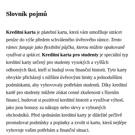
Slovník pojmů
Kreditní karta
je platební karta, která vám umožňuje utrácet
peníze do výše předem schváleného úvěrového rámce.
Tento
rámec funguje jako flexibilní půjčka, kterou můžete opakovaně
využívat a splácet.
Kreditní karta pro studenty
je speciální typ
kreditní karty určený pro studenty vysokých a vyšších
odborných škol, kteří si budují svou finanční historii. Tyto karty
obvykle přicházejí s nižšími úvěrovými limity a jednoduššími
podmínkami, aby vyhovovaly potřebám studentů. Díky kreditní
kartě pro studenty můžete získat cenné zkušenosti s řízením
financí, budovat si pozitivní kreditní historii a využívat výhod,
jako jsou bonusy za nákupy nebo slevy u vybraných
obchodníků. Před sjednáním kreditní karty je důležité pečlivě
prostudovat podmínky a poplatky a zvolit si kartu, která nejlépe
vyhovuje vašim potřebám a finanční situaci.