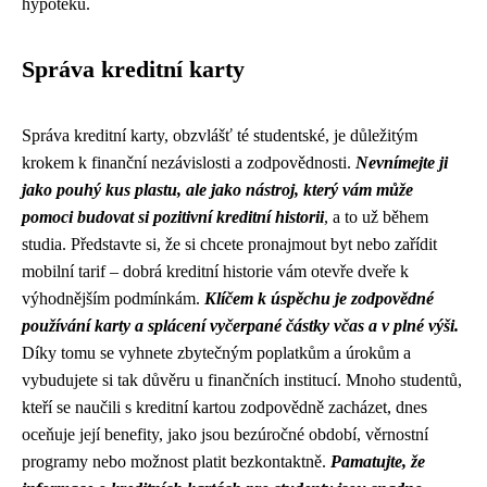
hypotéku.
Správa kreditní karty
Správa kreditní karty, obzvlášť té studentské, je důležitým
krokem k finanční nezávislosti a zodpovědnosti.
Nevnímejte ji
jako pouhý kus plastu, ale jako nástroj, který vám může
pomoci budovat si pozitivní kreditní historii
, a to už během
studia. Představte si, že si chcete pronajmout byt nebo zařídit
mobilní tarif – dobrá kreditní historie vám otevře dveře k
výhodnějším podmínkám.
Klíčem k úspěchu je zodpovědné
používání karty a splácení vyčerpané částky včas a v plné výši.
Díky tomu se vyhnete zbytečným poplatkům a úrokům a
vybudujete si tak důvěru u finančních institucí. Mnoho studentů,
kteří se naučili s kreditní kartou zodpovědně zacházet, dnes
oceňuje její benefity, jako jsou bezúročné období, věrnostní
programy nebo možnost platit bezkontaktně.
Pamatujte, že