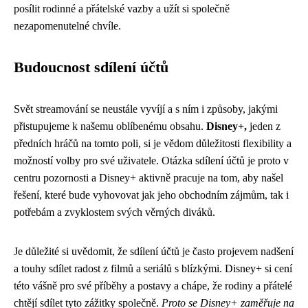
posílit rodinné a přátelské vazby a užít si společně
nezapomenutelné chvíle.
Budoucnost sdílení účtů
Svět streamování se neustále vyvíjí a s ním i způsoby, jakými
přistupujeme k našemu oblíbenému obsahu.
Disney+,
jeden z
předních hráčů na tomto poli, si je vědom důležitosti flexibility a
možností volby pro své uživatele. Otázka sdílení účtů je proto v
centru pozornosti a Disney+ aktivně pracuje na tom, aby našel
řešení, které bude vyhovovat jak jeho obchodním zájmům, tak i
potřebám a zvyklostem svých věrných diváků.
Je důležité si uvědomit, že sdílení účtů je často projevem nadšení
a touhy sdílet radost z filmů a seriálů s blízkými. Disney+ si cení
této vášně pro své příběhy a postavy a chápe, že rodiny a přátelé
chtějí sdílet tyto zážitky společně.
Proto se Disney+ zaměřuje na