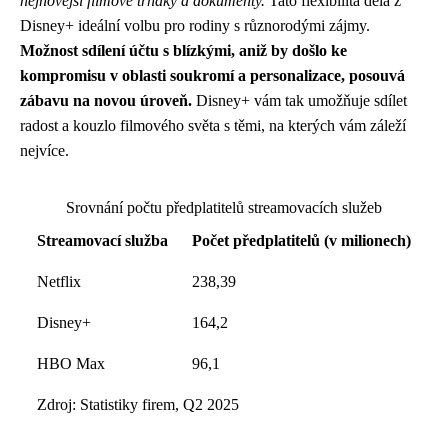
nejnovější filmové trháky a dokumenty.
Tato flexibilita dělá z
Disney+ ideální volbu pro rodiny s různorodými zájmy.
Možnost sdílení účtu s blízkými, aniž by došlo ke
kompromisu v oblasti soukromí a personalizace, posouvá
zábavu na novou úroveň.
Disney+ vám tak umožňuje sdílet
radost a kouzlo filmového světa s těmi, na kterých vám záleží
nejvíce.
Srovnání počtu předplatitelů streamovacích služeb
Streamovací služba
Počet předplatitelů (v milionech)
Netflix
238,39
Disney+
164,2
HBO Max
96,1
Zdroj: Statistiky firem, Q2 2025