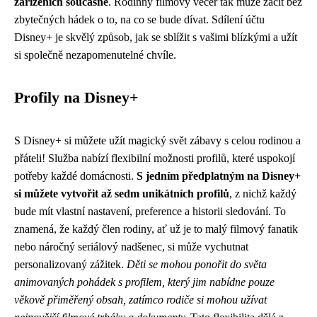
zařízeních současně
. Rodinný filmový večer tak může začít bez
zbytečných hádek o to, na co se bude dívat. Sdílení účtu
Disney+ je skvělý způsob, jak se sblížit s vašimi blízkými a užít
si společně nezapomenutelné chvíle.
Profily na Disney+
S Disney+ si můžete užít magický svět zábavy s celou rodinou a
přáteli! Služba nabízí flexibilní možnosti profilů, které uspokojí
potřeby každé domácnosti.
S jedním předplatným na Disney+
si můžete vytvořit až sedm unikátních profilů
, z nichž každý
bude mít vlastní nastavení, preference a historii sledování. To
znamená, že každý člen rodiny, ať už je to malý filmový fanatik
nebo náročný seriálový nadšenec, si může vychutnat
personalizovaný zážitek.
Děti se mohou ponořit do světa
animovaných pohádek s profilem, který jim nabídne pouze
věkově přiměřený obsah, zatímco rodiče si mohou užívat