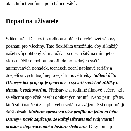
aktuálním trendům a potřebám diváků.
Dopad na uživatele
Sdílení účtu Disney+ s rodinou a přáteli otevírá svět zábavy a
poznání pro všechny. Tato flexibilita umožňuje, aby si každý
našel svůj oblíbený žánr a užíval si obsah šitý na míru jeho
vkusu. Děti se mohou ponořit do kouzelných světů
animovaných pohádek, teenageři ocení napínavé seriály a
dospělí si vychutnají nejnovější filmové trháky.
Sdílení účtu
Disney+ tak propojuje generace a vytváří společné zážitky a
témata k rozhovorům.
Představte si rodinné filmové večery, kdy
se všichni společně baví u oblíbených hrdinů. Nebo partu přátel,
kteří sdílí nadšení z napínavého seriálu a vzájemně si doporučují
další obsah.
Možnost spravovat více profilů na jednom účtu
Disney+ navíc zajišťuje, že každý uživatel má svůj vlastní
prostor s doporučeními a historií sledování.
Díky tomu je