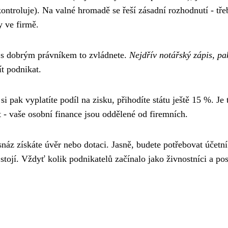
kontroluje). Na valné hromadě se řeší zásadní rozhodnutí - tře
 ve firmě.
e s dobrým právníkem to zvládnete.
Nejdřív notářský zápis, pa
t podnikat.
si pak vyplatíte podíl na zisku, přihodíte státu ještě 15 %. Je 
ít - vaše osobní finance jsou oddělené od firemních.
snáz získáte úvěr nebo dotaci. Jasně, budete potřebovat účetní
o stojí. Vždyť kolik podnikatelů začínalo jako živnostníci a po