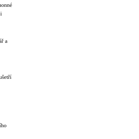
ohonné
i
ář a
ušetří
ího