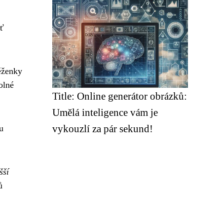
šť
něženky
olné
Title: Online generátor obrázků:
Umělá inteligence vám je
vykouzlí za pár sekund!
u
šší
ů