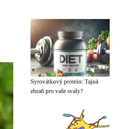
Syrovátkový protein: Tajná
zbraň pro vaše svaly?