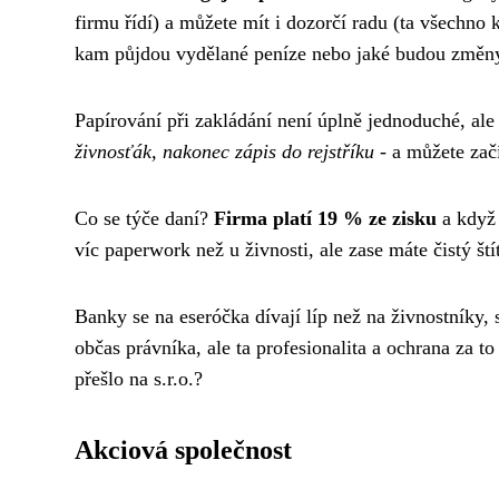
firmu řídí) a můžete mít i dozorčí radu (ta všechno 
kam půjdou vydělané peníze nebo jaké budou změny
Papírování při zakládání není úplně jednoduché, al
živnosťák, nakonec zápis do rejstříku
- a můžete začí
Co se týče daní?
Firma platí 19 % ze zisku
a když 
víc paperwork než u živnosti, ale zase máte čistý št
Banky se na eseróčka dívají líp než na živnostníky, 
občas právníka, ale ta profesionalita a ochrana za t
přešlo na s.r.o.?
Akciová společnost