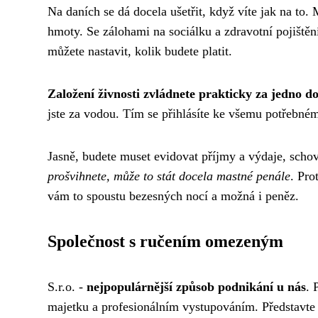
Na daních se dá docela ušetřit, když víte jak na to.
hmoty. Se zálohami na sociálku a zdravotní pojištění 
můžete nastavit, kolik budete platit.
Založení živnosti zvládnete prakticky za jedno d
jste za vodou. Tím se přihlásíte ke všemu potřebném
Jasně, budete muset evidovat příjmy a výdaje, scho
prošvihnete, může to stát docela mastné penále
. Pro
vám to spoustu bezesných nocí a možná i peněz.
Společnost s ručením omezeným
S.r.o. -
nejpopulárnější způsob podnikání u nás
. 
majetku a profesionálním vystupováním. Představte s