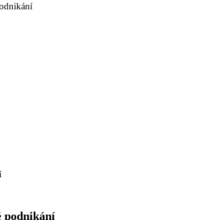
odnikání
í
é podnikání