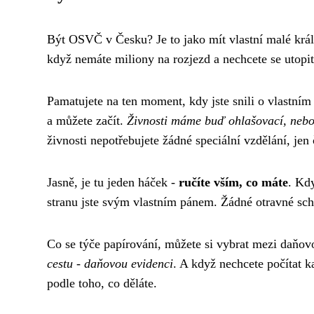
Být OSVČ v Česku? Je to jako mít vlastní malé krá
když nemáte miliony na rozjezd a nechcete se utopit
Pamatujete na ten moment, kdy jste snili o vlastním
a můžete začít.
Živnosti máme buď ohlašovací, neb
živnosti nepotřebujete žádné speciální vzdělání, jen či
Jasně, je tu jeden háček -
ručíte vším, co máte
. Kd
stranu jste svým vlastním pánem. Žádné otravné sc
Co se týče papírování, můžete si vybrat mezi daňov
cestu - daňovou evidenci
. A když nechcete počítat k
podle toho, co děláte.