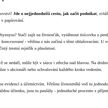
lovství!
Jde o nejjednodušší cestu, jak začít podnikat
, zvlá
 v papírování.
 byznysu? Stačí zajít na živnosťák, vytáhnout tisícovku z pe
o koncesované
- většina z nás začíná s těmi ohlašovacími. U v
stý trestní rejstřík a plnoletost.
yž se nedaří, může být v sázce i střecha nad hlavou. Na druho
hůze s akcionáři nebo schvalování každého kroku vedením.
ou evidencí a účetnictvím.
Většina živnostníků volí tu jednodu
aždou účtenku, jsou tu paušály - jednoduché procento z příjm