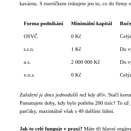
kavárnu. S eseróčkem riskujete jen to, co do firmy v
Forma podnikání
Minimální kapitál
Ruče
OSVČ
0 Kč
Celý
s.r.o.
1 Kč
Do v
a.s.
2 000 000 Kč
Do v
v.o.s.
0 Kč
Celý
Založení je dnes jednodušší než kdy dřív
. Stačí koru
Pamatujete doby, kdy bylo potřeba 200 tisíc? To už j
parťáky, maximálně však s 49 dalšími lidmi.
Jak to celé funguje v praxi?
Máte tři hlavní orgány