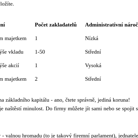
ložíte.
ní
Počet zakladatelů
Administrativní nároč
m majetkem
1
Nízká
ýše vkladu
1-50
Střední
ýše akcií
1
Vysoká
m majetkem
2
Střední
na základního kapitálu - ano, čtete správně, jediná koruna!
e naštěstí minulost. Do firmy můžete jít sami nebo se spojit s
 - valnou hromadu (to je takový firemní parlament), jednatele