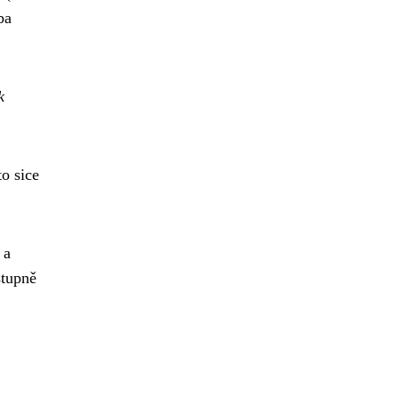
ba
k
to sice
 a
stupně