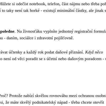
 Můžete si odečíst notebook, telefon, část nájmu nebo třeba p
to taky není tak horké - existují minimální částky, ale jinak s
opoledne
. Na živnosťáku vyplníte jednotný registrační formul
u - daním, sociálce i zdravotní pojišťovně.
vávat účtenky a každý rok podat daňové přiznání.
Když něco
to není od věci poradit se s účetní nebo daňovým poradcem - 
Proč? Protože nabízí skvělou rovnováhu mezi ochranou osobn
i, že máte skvělý podnikatelský nápad - třeba chcete otevřít