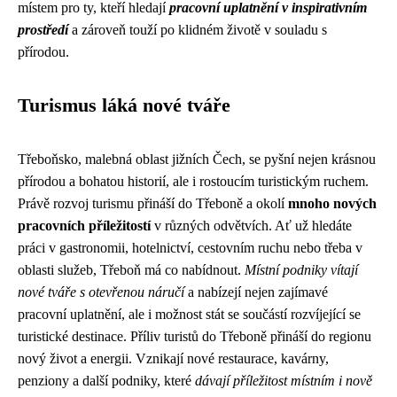
místem pro ty, kteří hledají
pracovní uplatnění v inspirativním
prostředí
a zároveň touží po klidném životě v souladu s
přírodou.
Turismus láká nové tváře
Třeboňsko, malebná oblast jižních Čech, se pyšní nejen krásnou
přírodou a bohatou historií, ale i rostoucím turistickým ruchem.
Právě rozvoj turismu přináší do Třeboně a okolí
mnoho nových
pracovních příležitostí
v různých odvětvích. Ať už hledáte
práci v gastronomii, hotelnictví, cestovním ruchu nebo třeba v
oblasti služeb, Třeboň má co nabídnout.
Místní podniky vítají
nové tváře s otevřenou náručí
a nabízejí nejen zajímavé
pracovní uplatnění, ale i možnost stát se součástí rozvíjející se
turistické destinace. Příliv turistů do Třeboně přináší do regionu
nový život a energii. Vznikají nové restaurace, kavárny,
penziony a další podniky, které
dávají příležitost místním i nově