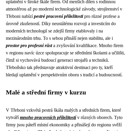
uplatnění v široké škále firem. Od menších dílen s rodinnou
atmosférou až po moderní technologické závody, strojírenství v
Třeboni nabízí
pestré pracovní příležitosti
pro různé profese a
úrovně zkušeností. Díky neustálému rozvoji a investicím do
moderních technologií se zdejší firmy etablovaly i na
mezinárodním trhu. To s sebou přináší nejen stabilitu, ale i
prostor pro profesní růst
a zvyšování kvalifikace. Mnoho firem
v regionu navíc úzce spolupracuje se středními školami a učilišti,
čímž si vychovává budoucí generaci strojařů a techniků.
Třeboňsko tak představuje atraktivní destinaci pro ty, kteří
hledají uplatnění v perspektivním oboru s tradicí a budoucností.
Malé a střední firmy v kurzu
V Třeboni vzkvétá pestrá škála malých a středních firem, které
vytváří
mnoho pracovních příležitostí
v různých oborech. Tyto
firmy jsou páteří místní ekonomiky a přinášejí do regionu svěží