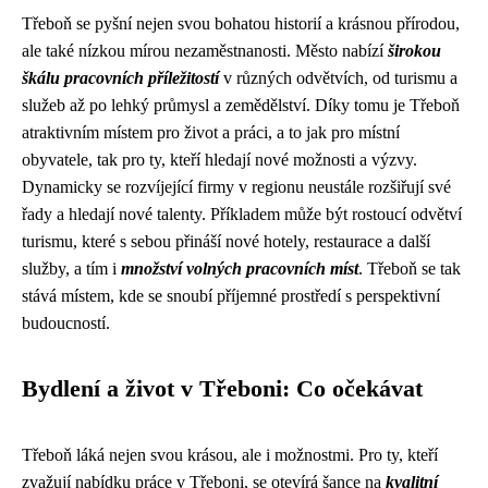
Třeboň se pyšní nejen svou bohatou historií a krásnou přírodou,
ale také nízkou mírou nezaměstnanosti. Město nabízí
širokou
škálu pracovních příležitostí
v různých odvětvích, od turismu a
služeb až po lehký průmysl a zemědělství. Díky tomu je Třeboň
atraktivním místem pro život a práci, a to jak pro místní
obyvatele, tak pro ty, kteří hledají nové možnosti a výzvy.
Dynamicky se rozvíjející firmy v regionu neustále rozšiřují své
řady a hledají nové talenty. Příkladem může být rostoucí odvětví
turismu, které s sebou přináší nové hotely, restaurace a další
služby, a tím i
množství volných pracovních míst
. Třeboň se tak
stává místem, kde se snoubí příjemné prostředí s perspektivní
budoucností.
Bydlení a život v Třeboni: Co očekávat
Třeboň láká nejen svou krásou, ale i možnostmi. Pro ty, kteří
zvažují nabídku práce v Třeboni, se otevírá šance na
kvalitní