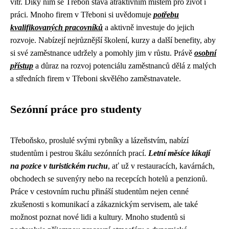
vítr. Díky nim se Třeboň stává atraktivním místem pro život i
práci. Mnoho firem v Třeboni si uvědomuje
potřebu
kvalifikovaných pracovníků
a aktivně investuje do jejich
rozvoje. Nabízejí nejrůznější školení, kurzy a další benefity, aby
si své zaměstnance udržely a pomohly jim v růstu. Právě
osobní
přístup
a důraz na rozvoj potenciálu zaměstnanců dělá z malých
a středních firem v Třeboni skvělého zaměstnavatele.
Sezónní práce pro studenty
Třeboňsko, proslulé svými rybníky a lázeňstvím, nabízí
studentům i pestrou škálu sezónních prací.
Letní měsíce lákají
na pozice v turistickém ruchu
, ať už v restauracích, kavárnách,
obchodech se suvenýry nebo na recepcích hotelů a penzionů.
Práce v cestovním ruchu přináší studentům nejen cenné
zkušenosti s komunikací a zákaznickým servisem, ale také
možnost poznat nové lidi a kultury. Mnoho studentů si