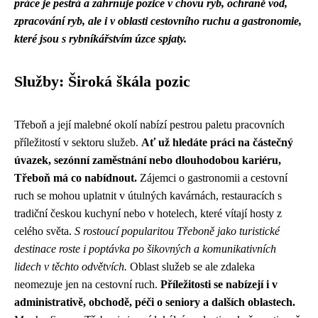
práce je pestrá a zahrnuje pozice v chovu ryb, ochraně vod,
zpracování ryb, ale i v oblasti cestovního ruchu a gastronomie,
které jsou s rybníkářstvím úzce spjaty.
Služby: Široká škála pozic
Třeboň a její malebné okolí nabízí pestrou paletu pracovních
příležitostí v sektoru služeb.
Ať už hledáte práci na částečný
úvazek, sezónní zaměstnání nebo dlouhodobou kariéru,
Třeboň má co nabídnout.
Zájemci o gastronomii a cestovní
ruch se mohou uplatnit v útulných kavárnách, restauracích s
tradiční českou kuchyní nebo v hotelech, které vítají hosty z
celého světa.
S rostoucí popularitou Třeboně jako turistické
destinace roste i poptávka po šikovných a komunikativních
lidech v těchto odvětvích.
Oblast služeb se ale zdaleka
neomezuje jen na cestovní ruch.
Příležitosti se nabízejí i v
administrativě, obchodě, péči o seniory a dalších oblastech.