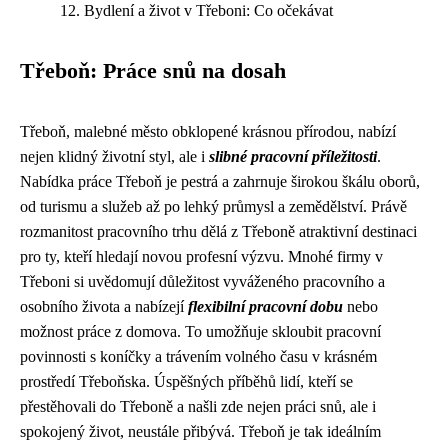
Bydlení a život v Třeboni: Co očekávat
Třeboň: Práce snů na dosah
Třeboň, malebné město obklopené krásnou přírodou, nabízí
nejen klidný životní styl, ale i
slibné pracovní příležitosti
.
Nabídka práce Třeboň je pestrá a zahrnuje širokou škálu oborů,
od turismu a služeb až po lehký průmysl a zemědělství. Právě
rozmanitost pracovního trhu dělá z Třeboně atraktivní destinaci
pro ty, kteří hledají novou profesní výzvu. Mnohé firmy v
Třeboni si uvědomují důležitost vyváženého pracovního a
osobního života a nabízejí
flexibilní pracovní dobu
nebo
možnost práce z domova. To umožňuje skloubit pracovní
povinnosti s koníčky a trávením volného času v krásném
prostředí Třeboňska. Úspěšných příběhů lidí, kteří se
přestěhovali do Třeboně a našli zde nejen práci snů, ale i
spokojený život, neustále přibývá. Třeboň je tak ideálním