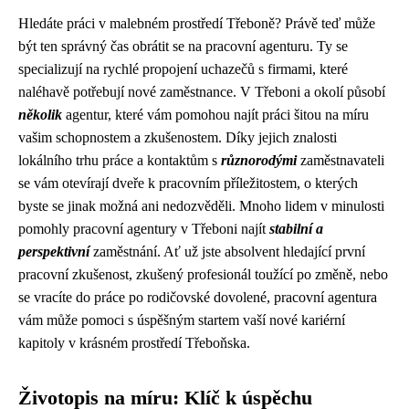
Hledáte práci v malebném prostředí Třeboně? Právě teď může
být ten správný čas obrátit se na pracovní agenturu. Ty se
specializují na rychlé propojení uchazečů s firmami, které
naléhavě potřebují nové zaměstnance. V Třeboni a okolí působí
několik
agentur, které vám pomohou najít práci šitou na míru
vašim schopnostem a zkušenostem. Díky jejich znalosti
lokálního trhu práce a kontaktům s
různorodými
zaměstnavateli
se vám otevírají dveře k pracovním příležitostem, o kterých
byste se jinak možná ani nedozvěděli. Mnoho lidem v minulosti
pomohly pracovní agentury v Třeboni najít
stabilní a
perspektivní
zaměstnání. Ať už jste absolvent hledající první
pracovní zkušenost, zkušený profesionál toužící po změně, nebo
se vracíte do práce po rodičovské dovolené, pracovní agentura
vám může pomoci s úspěšným startem vaší nové kariérní
kapitoly v krásném prostředí Třeboňska.
Životopis na míru: Klíč k úspěchu