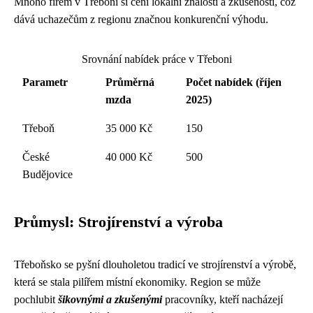
Mnoho firem v Třeboni si cení lokální znalosti a zkušenosti, což
dává uchazečům z regionu značnou konkurenční výhodu.
Srovnání nabídek práce v Třeboni
Parametr
Průměrná
Počet nabídek (říjen
mzda
2025)
Třeboň
35 000 Kč
150
České
40 000 Kč
500
Budějovice
Průmysl: Strojírenství a výroba
Třeboňsko se pyšní dlouholetou tradicí ve strojírenství a výrobě,
která se stala pilířem místní ekonomiky. Region se může
pochlubit
šikovnými a zkušenými
pracovníky, kteří nacházejí