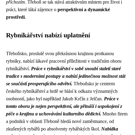
příchozím
. Třeboň se tak stává atraktivním místem pro život i
práci, které láká zájemce o
perspektivní a dynamické
prostředí
.
Rybníkářství nabízí uplatnění
Třeboňsko, proslulé svou překrásnou krajinou protkanou
rybníky, nabízí lákavé pracovní příležitosti v tradičním oboru
rybníkářství.
Práce v rybníkářství v sobě snoubí staletí staré
tradice s moderními postupy a nabízí jedinečnou možnost stát
se součástí prosperujícího odvětví.
Třeboňsko je centrem
českého rybníkářství a hrdě se hlásí k odkazu významných
osobností, jako byl například Jakub Krčín z Jelčan.
Práce v
tomto oboru je nejen perspektivní, ale přináší i uspokojení z
péče o krajinu a uchovávání kulturního dědictví.
Mnoho firem
a podniků v oblasti Třeboně hledá nové zaměstnance, od
zkušených rybářů po absolventy rybářských škol.
Nabídka