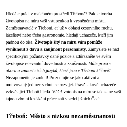
Hledáte práci v malebném prostředí Třeboně? Pak je tvorba
životopisu na míru vaší vstupenkou k vysněnému místu.
Zaměstnavatelé v Třeboni, ať už v oblasti cestovního ruchu,
lázeňství nebo třeba gastronomie, hledají uchazeče, kteří jim
padnou do oka.
Životopis šitý na míru vám pomůže
vyniknout z davu a zaujmout personalisty
. Zamyslete se nad
specifickými požadavky dané pozice a zdůrazněte ve svém
životopise relevantní dovednosti a zkušenosti.
Máte praxi v
oboru a znalost cizích jazyků, které jsou v Třeboni klíčové?
Nezapomeňte je zmínit! Prezentujte se jako aktivní a
motivovaný jedinec s chutí se rozvíjet. Právě takové uchazeče
vzkvétající Třeboň hledá. Váš životopis na míru se tak stane vaší
tajnou zbraní k získání práce snů v srdci jižních Čech.
Třeboň: Město s nízkou nezaměstnaností