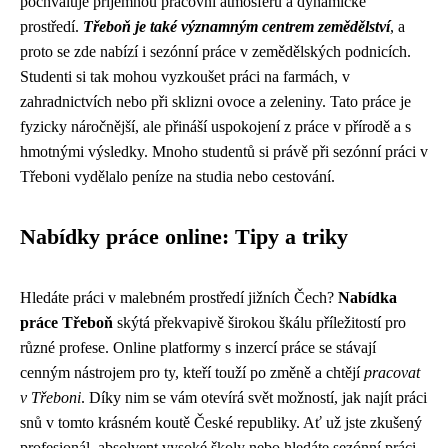
pochvaluje příjemnou pracovní atmosféru a dynamické
prostředí.
Třeboň je také významným centrem zemědělství
, a
proto se zde nabízí i sezónní práce v zemědělských podnicích.
Studenti si tak mohou vyzkoušet práci na farmách, v
zahradnictvích nebo při sklizni ovoce a zeleniny. Tato práce je
fyzicky náročnější, ale přináší uspokojení z práce v přírodě a s
hmotnými výsledky. Mnoho studentů si právě při sezónní práci v
Třeboni vydělalo peníze na studia nebo cestování.
Nabídky práce online: Tipy a triky
Hledáte práci v malebném prostředí jižních Čech?
Nabídka
práce Třeboň
skýtá překvapivě širokou škálu příležitostí pro
různé profese. Online platformy s inzercí práce se stávají
cenným nástrojem pro ty, kteří touží po změně a chtějí
pracovat
v Třeboni
. Díky nim se vám otevírá svět možností, jak najít práci
snů v tomto krásném koutě České republiky. Ať už jste zkušený
profesionál, absolvent vysoké školy nebo hledáte sezónní práci,