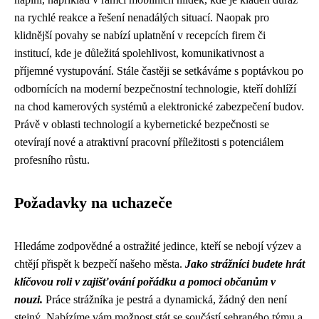
na rychlé reakce a řešení nenadálých situací. Naopak pro
klidnější povahy se nabízí uplatnění v recepcích firem či
institucí, kde je důležitá spolehlivost, komunikativnost a
příjemné vystupování. Stále častěji se setkáváme s poptávkou po
odbornících na moderní bezpečnostní technologie, kteří dohlíží
na chod kamerových systémů a elektronické zabezpečení budov.
Právě v oblasti technologií a kybernetické bezpečnosti se
otevírají nové a atraktivní pracovní příležitosti s potenciálem
profesního růstu.
Požadavky na uchazeče
Hledáme zodpovědné a ostražité jedince, kteří se nebojí výzev a
chtějí přispět k bezpečí našeho města.
Jako strážníci budete hrát
klíčovou roli v zajišťování pořádku a pomoci občanům v
nouzi.
Práce strážníka je pestrá a dynamická, žádný den není
stejný. Nabízíme vám možnost stát se součástí sehraného týmu a