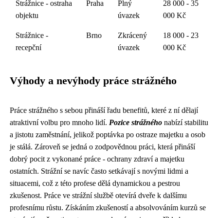
Strážnice - ostraha
Praha
Plný
28 000 - 35
objektu
úvazek
000 Kč
Strážnice -
Brno
Zkrácený
18 000 - 23
recepční
úvazek
000 Kč
Výhody a nevýhody práce strážného
Práce strážného s sebou přináší řadu benefitů, které z ní dělají
atraktivní volbu pro mnoho lidí.
Pozice strážného
nabízí stabilitu
a jistotu zaměstnání, jelikož poptávka po ostraze majetku a osob
je stálá. Zároveň se jedná o zodpovědnou práci, která přináší
dobrý pocit z vykonané práce - ochrany zdraví a majetku
ostatních. Strážní se navíc často setkávají s novými lidmi a
situacemi, což z této profese dělá dynamickou a pestrou
zkušenost. Práce ve strážní službě otevírá dveře k dalšímu
profesnímu růstu. Získáním zkušeností a absolvováním kurzů se