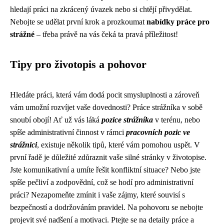
hledají práci na zkrácený úvazek nebo si chtějí přivydělat.
Nebojte se udělat první krok a prozkoumat
nabídky práce pro
strážné
– třeba právě na vás čeká ta pravá příležitost!
Tipy pro životopis a pohovor
Hledáte práci, která vám dodá pocit smysluplnosti a zároveň
vám umožní rozvíjet vaše dovednosti? Práce strážníka v sobě
snoubí obojí! Ať už vás láká
pozice strážníka
v terénu, nebo
spíše administrativní činnost v rámci
pracovních pozic ve
strážnici
, existuje několik tipů, které vám pomohou uspět. V
první řadě je důležité zdůraznit vaše silné stránky v životopise.
Jste komunikativní a umíte řešit konfliktní situace? Nebo jste
spíše pečliví a zodpovědní, což se hodí pro administrativní
práci? Nezapomeňte zmínit i vaše zájmy, které souvisí s
bezpečností a dodržováním pravidel. Na pohovoru se nebojte
projevit své nadšení a motivaci. Ptejte se na detaily práce a