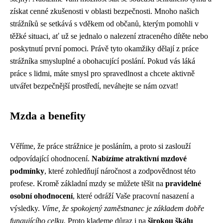
získat cenné zkušenosti v oblasti bezpečnosti. Mnoho našich
strážníků se setkává s vděkem od občanů, kterým pomohli v
těžké situaci, ať už se jednalo o nalezení ztraceného dítěte nebo
poskytnutí první pomoci. Právě tyto okamžiky dělají z práce
strážníka smysluplné a obohacující poslání. Pokud vás láká
práce s lidmi, máte smysl pro spravedlnost a chcete aktivně
utvářet bezpečnější prostředí, neváhejte se nám ozvat!
Mzda a benefity
Věříme, že práce strážnice je posláním, a proto si zaslouží
odpovídající ohodnocení.
Nabízíme atraktivní mzdové
podmínky
, které zohledňují náročnost a zodpovědnost této
profese. Kromě základní mzdy se můžete těšit na
pravidelné
osobní ohodnocení
, které odráží Vaše pracovní nasazení a
výsledky.
Víme, že spokojený zaměstnanec je základem dobře
fungujícího celku.
Proto klademe důraz i na
širokou škálu