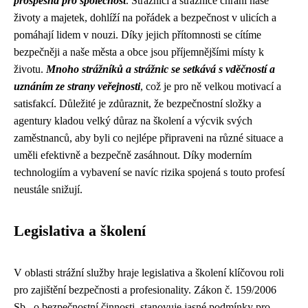
prospěšná pro společnost
. Strážníci a strážnice chrání naše
životy a majetek, dohlíží na pořádek a bezpečnost v ulicích a
pomáhají lidem v nouzi. Díky jejich přítomnosti se cítíme
bezpečněji a naše města a obce jsou příjemnějšími místy k
životu.
Mnoho strážníků a strážnic se setkává s vděčností a
uznáním ze strany veřejnosti
, což je pro ně velkou motivací a
satisfakcí. Důležité je zdůraznit, že bezpečnostní složky a
agentury kladou velký důraz na školení a výcvik svých
zaměstnanců, aby byli co nejlépe připraveni na různé situace a
uměli efektivně a bezpečně zasáhnout. Díky moderním
technologiím a vybavení se navíc rizika spojená s touto profesí
neustále snižují.
Legislativa a školení
V oblasti strážní služby hraje legislativa a školení klíčovou roli
pro zajištění bezpečnosti a profesionality. Zákon č. 159/2006
Sb., o bezpečnostní činnosti, stanovuje jasné podmínky pro