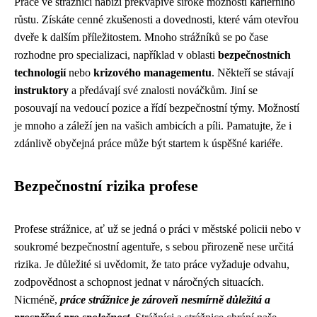
Práce ve strážnici nabízí překvapivě široké možnosti kariérního
růstu. Získáte cenné zkušenosti a dovednosti, které vám otevřou
dveře k dalším příležitostem. Mnoho strážníků se po čase
rozhodne pro specializaci, například v oblasti
bezpečnostních
technologií
nebo
krizového managementu
. Někteří se stávají
instruktory
a předávají své znalosti nováčkům. Jiní se
posouvají na vedoucí pozice a řídí bezpečnostní týmy. Možností
je mnoho a záleží jen na vašich ambicích a píli. Pamatujte, že i
zdánlivě obyčejná práce může být startem k úspěšné kariéře.
Bezpečnostní rizika profese
Profese strážnice, ať už se jedná o práci v městské policii nebo v
soukromé bezpečnostní agentuře, s sebou přirozeně nese určitá
rizika. Je důležité si uvědomit, že tato práce vyžaduje odvahu,
zodpovědnost a schopnost jednat v náročných situacích.
Nicméně,
práce strážnice je zároveň nesmírně důležitá a