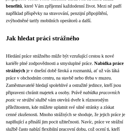
benefitů
, které Vám zpříjemní každodenní život. Mezi ně patří
například příspěvky na stravování, penzijní připojištění,
zvýhodněné tarify mobilních operátorů a další.
Jak hledat práci strážného
Hledání práce strážného může být vzrušující cestou k nové
kariéře plné zodpovědnosti a smysluplné práce.
Nabídka práce
strážných
je v dnešní době široká a rozmanitá, ať už vás láká
práce v obchodním centru, na stavbě nebo třeba v muzeu.
Zaměstnavatelé hledají spolehlivé a ostražité jedince, kteří jsou
připraveni chránit majetek a osoby. Právě
nabídka pracovních
pozic ve strážní službě
vám otevírá dveře k různorodým
příležitostem, kde můžete uplatnit své silné stránky a získat
cenné zkušenosti. Mnoho strážných se shoduje, že jejich práce je
naplňující a přináší jim pocit užitečnosti. Navíc, práce ve strážní
službě často nabízí flexibilní pracovní dobu, což ocení ti, kteří