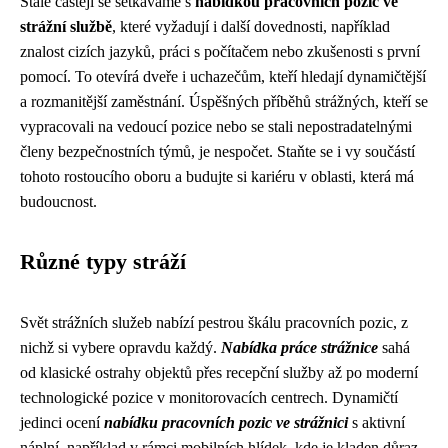
Stále častěji se setkáváme s
nabídkou pracovních pozic ve
strážní službě
, které vyžadují i další dovednosti, například
znalost cizích jazyků, práci s počítačem nebo zkušenosti s první
pomocí. To otevírá dveře i uchazečům, kteří hledají dynamičtější
a rozmanitější zaměstnání. Úspěšných příběhů strážných, kteří se
vypracovali na vedoucí pozice nebo se stali nepostradatelnými
členy bezpečnostních týmů, je nespočet. Staňte se i vy součástí
tohoto rostoucího oboru a budujte si kariéru v oblasti, která má
budoucnost.
Různé typy stráží
Svět strážních služeb nabízí pestrou škálu pracovních pozic, z
nichž si vybere opravdu každý.
Nabídka práce strážnice
sahá
od klasické ostrahy objektů přes recepční služby až po moderní
technologické pozice v monitorovacích centrech. Dynamičtí
jedinci ocení
nabídku pracovních pozic ve strážnici
s aktivní
náplní, například v rámci mobilních hlídek, kde je kladen důraz