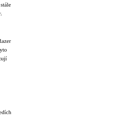
stále
.
Razer
yto
ují
edích