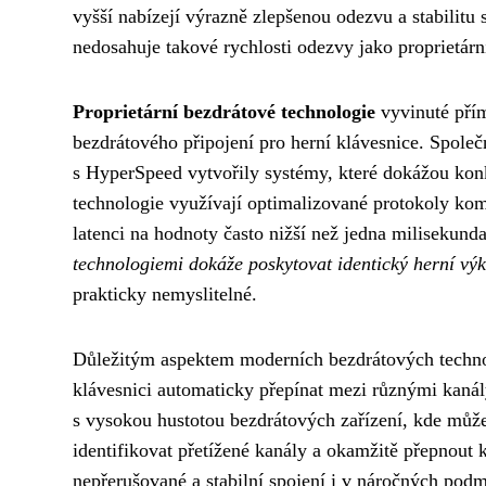
vyšší nabízejí výrazně zlepšenou odezvu a stabilitu s
nedosahuje takové rychlosti odezvy jako proprietární
Proprietární bezdrátové technologie
vyvinuté přím
bezdrátového připojení pro herní klávesnice. Spol
s HyperSpeed vytvořily systémy, které dokážou konku
technologie využívají optimalizované protokoly kom
latenci na hodnoty často nižší než jedna milisekund
technologiemi dokáže poskytovat identický herní vý
prakticky nemyslitelné.
Důležitým aspektem moderních bezdrátových techno
klávesnici automaticky přepínat mezi různými kanál
s vysokou hustotou bezdrátových zařízení, kde může 
identifikovat přetížené kanály a okamžitě přepnout
nepřerušované a stabilní spojení i v náročných pod