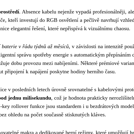
prostředí
. Absence kabelu nejenže vypadá profesionálněji, ale
če, kteří investují do RGB osvětlení a pečlivě navrhují vzhle
nice elegantní řešení, které nepřispívá k vizuálnímu chaosu.
í baterie v řádu týdnů až měsíců
, v závislosti na intenzitě pou
ligentní správu spotřeby energie s automatickým přepínáním 
užuje dobu provozu mezi nabíjeními. Některé prémiové varian
t připojení k napájení poskytne hodiny herního času.
ice v posledních letech úrovně srovnatelné s kabelovými prot
 pod jednu milisekundu
, což je hodnota prakticky nerozlišite
N-key rollover funkce jsou standardem i u bezdrátových model
 bez ohledu na počet současně stisknutých kláves.
movatelné makra a dedikované herní režimy, které umožňují 