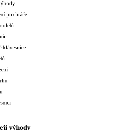
 výhody
ní pro hráče
modelů
nic
é klávesnice
elů
zení
trhu
nu
snici
její výhody