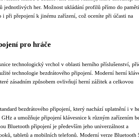
ků jednotlivých her. Možnost ukládání profilů přímo do pamět
 při přepojení k jinému zařízení, což oceníte při účasti na
pojení pro hráče
nice technologický vrchol v oblasti herního příslušenství, př
použité technologie bezdrátového připojení. Moderní herní kláv
které zásadním způsobem ovlivňují herní zážitek a celkovou
standard bezdrátového připojení, který nachází uplatnění i v 
,4 GHz a umožňuje připojení klávesnice k různým zařízením b
u Bluetooth připojení je především jeho univerzálnost a
booků, tabletů a mobilních telefonů. Moderní verze Bluetooth 