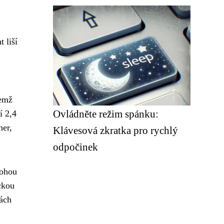
 liší
čemž
Ovládněte režim spánku:
í 2,4
her,
Klávesová zkratka pro rychlý
odpočinek
mohou
ckou
kách