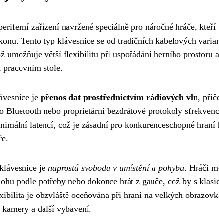
eriferní zařízení navržené speciálně pro náročné hráče, kteří
nu. Tento typ klávesnice se od tradičních kabelových variant
ž umožňuje větší flexibilitu při uspořádání herního prostoru a
 pracovním stole.
ávesnice je
přenos dat prostřednictvím rádiových vln
, při
o Bluetooth nebo proprietární bezdrátové protokoly sfrekvenc
inimální latencí, což je zásadní pro konkurenceschopné hraní 
ře.
klávesnice je
naprostá svoboda v umístění a pohybu
. Hráči 
lohu podle potřeby nebo dokonce hrát z gauče, což by s klasi
xibilita je obzvláště oceňována při hraní na velkých obrazov
o kamery a další vybavení.