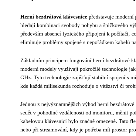
Herní bezdrátová klávesnice
představuje moderní p
hledají kombinaci svobody pohybu a špičkového výko
především absencí fyzického připojení k počítači, co
eliminuje problémy spojené s nepořádkem kabelů na
Základním principem fungování herní bezdrátové kl
moderní modely využívají pokročilé technologie jak
GHz. Tyto technologie zajišťují stabilní spojení s m
kde každá milisekunda rozhoduje o vítězství či proh
Jednou z nejvýznamnějších výhod herní bezdrátové 
sedět v pohodlné vzdálenosti od monitoru, měnit po
kabelovou klávesnicí bylo značně omezené. Tato fle
nebo při streamování, kdy je potřeba mít prostor pr