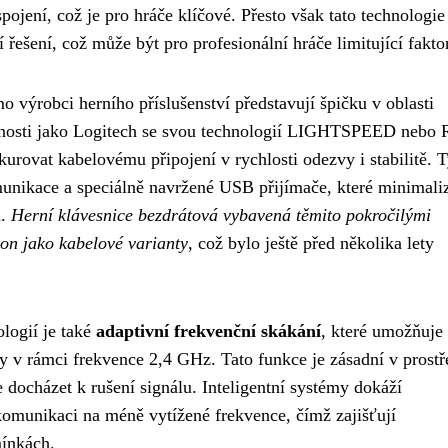
pojení, což je pro hráče klíčové. Přesto však tato technologie 
 řešení, což může být pro profesionální hráče limitující faktor
o výrobci herního příslušenství představují špičku v oblasti
ečnosti jako Logitech se svou technologií LIGHTSPEED nebo 
rovat kabelovému připojení v rychlosti odezvy i stabilitě. T
unikace a speciálně navržené USB přijímače, které minimaliz
a.
Herní klávesnice bezdrátová vybavená těmito pokročilými
kon jako kabelové varianty
, což bylo ještě před několika lety
logií je také
adaptivní frekvenční skákání
, které umožňuje
y v rámci frekvence 2,4 GHz. Tato funkce je zásadní v prostř
docházet k rušení signálu. Inteligentní systémy dokáží
 komunikaci na méně vytížené frekvence, čímž zajišťují
mínkách.