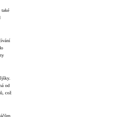
 také
d
žívání
do
ty
ějšky.
lná od
ů, což
hráčům