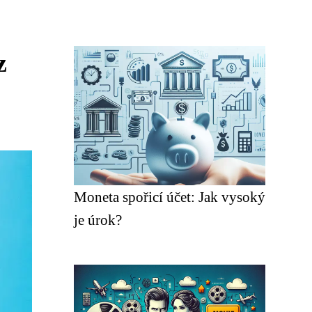
z
Moneta spořicí účet: Jak vysoký
je úrok?