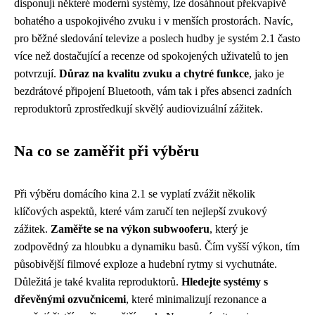
disponují některé moderní systémy, lze dosáhnout překvapivě
bohatého a uspokojivého zvuku i v menších prostorách. Navíc,
pro běžné sledování televize a poslech hudby je systém 2.1 často
více než dostačující a recenze od spokojených uživatelů to jen
potvrzují.
Důraz na kvalitu zvuku a chytré funkce
, jako je
bezdrátové připojení Bluetooth, vám tak i přes absenci zadních
reproduktorů zprostředkují skvělý audiovizuální zážitek.
Na co se zaměřit při výběru
Při výběru domácího kina 2.1 se vyplatí zvážit několik
klíčových aspektů, které vám zaručí ten nejlepší zvukový
zážitek.
Zaměřte se na výkon subwooferu
, který je
zodpovědný za hloubku a dynamiku basů. Čím vyšší výkon, tím
působivější filmové exploze a hudební rytmy si vychutnáte.
Důležitá je také kvalita reproduktorů.
Hledejte systémy s
dřevěnými ozvučnicemi
, které minimalizují rezonance a