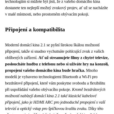
technologiím si můžete být jisti, že z vašeho domácího kina
dostanete ten nejlepší možný zvukový projev, ať už se nacházíte
v malé místnosti, nebo prostorném obývacím pokoji.
Připojení a kompatibilita
Moderní domácí kina 2.1 se pyšní širokou škálou možností
připojení, takže si snadno vychutnáte pohlcující zvuk z vašich
oblíbených zařízení.
Ať už streamujete filmy z chytré televize,
posloucháte hudbu z telefonu nebo si užíváte hry na konzoli,
propojení vašeho domácího kina bude hračka.
Mnoho
modelů je vybaveno technologiemi Bluetooth a Wi-Fi pro
bezdrátové připojení, které vám poskytne svobodu a flexibilitu
při uspořádání vašeho obývacího pokoje.
Kromě bezdrátových
možností nabízejí domácí kina 2.1 také klasické kabelové
připojení, jako je HDMI ARC pro jednoduché propojení s vaší
televizí a optický vstup pro špičkovou kvalitu zvuku.
Díky této