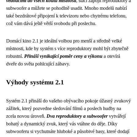
vedoucími do všech koutů místnosti
, stačí zapojit reproduktory a
subwoofer a můžete se pohodlně usadit. Mnoho modelů nabízí
také bezdrátové připojení k televizoru nebo chytrému telefonu,
což vám dává ještě větší svobodu při poslechu.
Domácí kino 2.1 je ideální volbou pro menší a středně velké
místnosti, kde by systém s více reproduktory mohl být zbytečně
robustní.
Přináší vynikající poměr ceny a výkonu
a otevírá
dveře do světa pohlcující zábavy.
Výhody systému 2.1
Systém 2.1 přináší do vašeho obývacího pokoje úžasný zvukový
zážitek, který pozvedne sledování filmů a poslech hudby na
zcela novou úroveň.
Dva reproduktory a subwoofer
vytvářejí
bohatý a dynamický zvuk, který vás vtáhne do děje. Díky
subwooferu si vychutnáte hluboké a působivé basy, které dodají