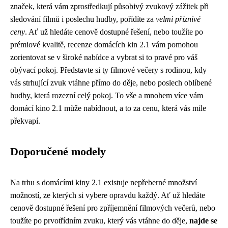
značek, která vám zprostředkují působivý zvukový zážitek při
sledování filmů i poslechu hudby, pořídíte za
velmi příznivé
ceny
. Ať už hledáte cenově dostupné řešení, nebo toužíte po
prémiové kvalitě, recenze domácích kin 2.1 vám pomohou
zorientovat se v široké nabídce a vybrat si to pravé pro váš
obývací pokoj. Představte si ty filmové večery s rodinou, kdy
vás strhující zvuk vtáhne přímo do děje, nebo poslech oblíbené
hudby, která rozezní celý pokoj. To vše a mnohem více vám
domácí kino 2.1 může nabídnout, a to za cenu, která vás mile
překvapí.
Doporučené modely
Na trhu s domácími kiny 2.1 existuje nepřeberné množství
možností, ze kterých si vybere opravdu každý. Ať už hledáte
cenově dostupné řešení pro zpříjemnění filmových večerů, nebo
toužíte po prvotřídním zvuku, který vás vtáhne do děje,
najde se