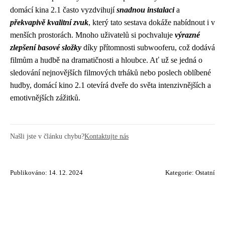
domácí kina 2.1 často vyzdvihují
snadnou instalaci
a
překvapivě kvalitní zvuk
, který tato sestava dokáže nabídnout i v
menších prostorách. Mnoho uživatelů si pochvaluje
výrazné
zlepšení basové složky
díky přítomnosti subwooferu, což dodává
filmům a hudbě na dramatičnosti a hloubce. Ať už se jedná o
sledování nejnovějších filmových trháků nebo poslech oblíbené
hudby, domácí kino 2.1 otevírá dveře do světa intenzivnějších a
emotivnějších zážitků.
Našli jste v článku chybu?
Kontaktujte nás
Publikováno: 14. 12. 2024
Kategorie:
Ostatní