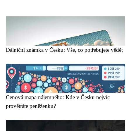
Dálniční známka v Česku: Vše, co potřebujete vědět
Cenová mapa nájemného: Kde v Česku nejvíc
provětráte peněženku?