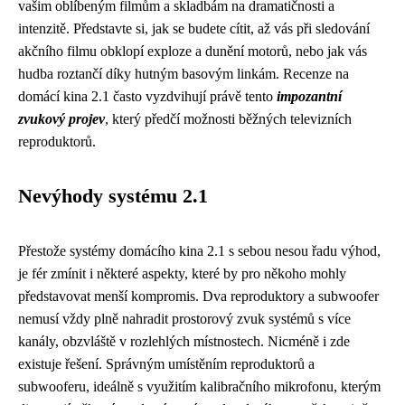
vašim oblíbeným filmům a skladbám na dramatičnosti a
intenzitě. Představte si, jak se budete cítit, až vás při sledování
akčního filmu obklopí exploze a dunění motorů, nebo jak vás
hudba roztančí díky hutným basovým linkám. Recenze na
domácí kina 2.1 často vyzdvihují právě tento
impozantní
zvukový projev
, který předčí možnosti běžných televizních
reproduktorů.
Nevýhody systému 2.1
Přestože systémy domácího kina 2.1 s sebou nesou řadu výhod,
je fér zmínit i některé aspekty, které by pro někoho mohly
představovat menší kompromis. Dva reproduktory a subwoofer
nemusí vždy plně nahradit prostorový zvuk systémů s více
kanály, obzvláště v rozlehlých místnostech. Nicméně i zde
existuje řešení. Správným umístěním reproduktorů a
subwooferu, ideálně s využitím kalibračního mikrofonu, kterým