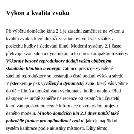
Výkon a kvalita zvuku
Při výběru domácího kina 2.1 je zásadní zaměřit se na výkon a
kvalitu zvuku, které dokáží zásadně ovlivnit váš zážitek z
poslechu hudby i sledování filmů. Moderní systémy 2.1 často
překvapí svou silou a dynamikou, a to i přes kompaktní rozměry.
Výkonné basové reproduktory dodají vašim oblíbeným
skladbám hloubku a energii
, zatímco precizně vyladěné
satelitní reproduktory se postarají o čisté podání výšek a středů.
Výsledkem je pak
vyvážený a dynamický zvuk
, který vás vtáhne
do děje filmů a umožní vám vychutnat si hudbu naplno. Před
nákupem se určitě zaměřte na recenze od ostatních uživatelů,
které vám poskytnou cenné informace o zvukovém projevu
daného modelu.
Mnoho domácích kin 2.1 dnes nabízí také
pokročilé funkce pro optimalizaci zvuku
, jako je například
systém kalibrace podle akustiky místnosti. Díky těmto