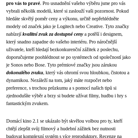
pro vás to pravé
. Pro usnadnění vašeho výběru jsme pro vás
vybrali několik modelů, které si zaslouží vaši pozornost. Pokud
hledáte skvělý poměr ceny a výkonu, určitě nepřehlédněte
modely od značek jako je Logitech nebo Creative. Tyto značky
nabízejí
kvalitní zvuk za dostupné ceny
a potěší i designem,
který snadno zapadne do vašeho interiéru. Pro náročnější
uživatele, kteří hledají bezkonkurenční zážitek z poslechu,
doporučujeme poohlédnout se po systémech od společností jako
je Sonos nebo Bose. Tyto prémiové značky jsou zárukou
dokonalého zvuku
, který vás ohromí svou hloubkou, čistotou a
dynamikou. Nezáleží na tom, jaký máte rozpočet nebo
preference, s trochou průzkumu a s pomocí našich tipů si
zjednodušíte výběr a brzy si budete užívat filmy, hudbu i hry s
fantastickým zvukem.
Domácí kino 2.1 se ukázalo být skvělou volbou pro ty, kteří
chtějí zlepšit svůj filmový a hudební zážitek bez nutnosti
budovat komplexní systém s více reproduktory. Recenze na