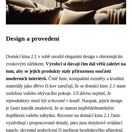
Design a provedení
Domácí kina 2.1 v sobě snoubí elegantní design s ohromujícím
zvukovým zážitkem.
Výrobci si dávají čím dál větší záležet na
tom, aby se jejich produkty staly přirozenou součástí
moderních interiérů.
Čisté linie, kompaktní rozměry a kvalitní
materiály jako dřevo či kov zaručují, že se domácí kino 2.1 stane
ozdobou vašeho obývacího pokoje.
Už dávno neplatí, že
reproduktory musí být schované v koutě.
Naopak, jejich design
je často natolik atraktivní, že se stanou nepřehlédnutelným
doplňkem vašeho nábytku. Recenze na domácí kina 2.1 často
vyzdvihují i propracované detaily, jako jsou dotykové ovládací
panely, decentní podsvícení či možnost bezdrátového připojení.