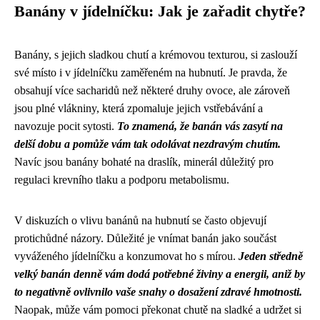
Banány v jídelníčku: Jak je zařadit chytře?
Banány, s jejich sladkou chutí a krémovou texturou, si zaslouží
své místo i v jídelníčku zaměřeném na hubnutí. Je pravda, že
obsahují více sacharidů než některé druhy ovoce, ale zároveň
jsou plné vlákniny, která zpomaluje jejich vstřebávání a
navozuje pocit sytosti.
To znamená, že banán vás zasytí na
delší dobu a pomůže vám tak odolávat nezdravým chutím.
Navíc jsou banány bohaté na draslík, minerál důležitý pro
regulaci krevního tlaku a podporu metabolismu.
V diskuzích o vlivu banánů na hubnutí se často objevují
protichůdné názory. Důležité je vnímat banán jako součást
vyváženého jídelníčku a konzumovat ho s mírou.
Jeden středně
velký banán denně vám dodá potřebné živiny a energii, aniž by
to negativně ovlivnilo vaše snahy o dosažení zdravé hmotnosti.
Naopak, může vám pomoci překonat chutě na sladké a udržet si