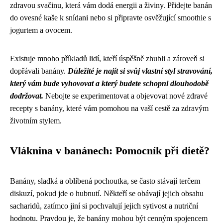
zdravou svačinu, která vám dodá energii a živiny. Přidejte banán
do ovesné kaše k snídani nebo si připravte osvěžující smoothie s
jogurtem a ovocem.
Existuje mnoho příkladů lidí, kteří úspěšně zhubli a zároveň si
dopřávali banány.
Důležité je najít si svůj vlastní styl stravování,
který vám bude vyhovovat a který budete schopni dlouhodobě
dodržovat.
Nebojte se experimentovat a objevovat nové zdravé
recepty s banány, které vám pomohou na vaší cestě za zdravým
životním stylem.
Vláknina v banánech: Pomocník při dietě?
Banány, sladká a oblíbená pochoutka, se často stávají terčem
diskuzí, pokud jde o hubnutí. Někteří se obávají jejich obsahu
sacharidů, zatímco jiní si pochvalují jejich sytivost a nutriční
hodnotu. Pravdou je, že banány mohou být cenným spojencem