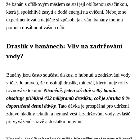
že banán s oříškovým máslem se stal její oblíbenou svačinkou,
která ji spolehlivě zasytí a dodá energii na cvičení. Nebojte se
experimentovat a najděte si způsob, jak vám banány mohou
pomoci dosáhnout vašich cílů.
Draslík v banánech: Vliv na zadržování
vody?
Banány jsou často součástí diskusí o hubnutí a zadržování vody
v těle. Je pravda, že obsahují draslík, minerál, který hraje roli v
rovnováze tekutin.
Nicméně, jeden středně velký banán
obsahuje přibližně 422 miligramů draslíku, což je zhruba 9 %
doporučené denní dávky.
Tato dávka je prospěšná pro udržení
zdravé hladiny tekutin a nemusí vést k zadržování vody, zvláště
při vyvážené stravě a dostatku pohybu.