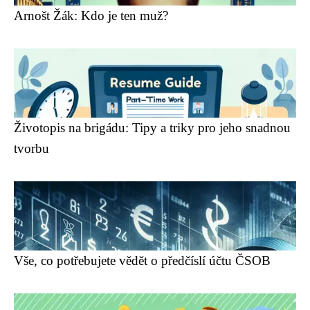
Arnošt Žák: Kdo je ten muž?
Životopis na brigádu: Tipy a triky pro jeho snadnou
tvorbu
Vše, co potřebujete vědět o předčíslí účtu ČSOB