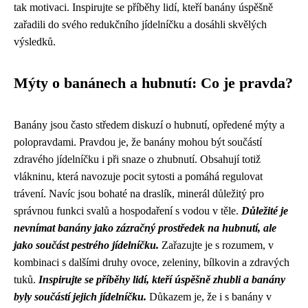
tak motivaci. Inspirujte se příběhy lidí, kteří banány úspěšně
zařadili do svého redukčního jídelníčku a dosáhli skvělých
výsledků.
Mýty o banánech a hubnutí: Co je pravda?
Banány jsou často středem diskuzí o hubnutí, opředené mýty a
polopravdami. Pravdou je, že banány mohou být součástí
zdravého jídelníčku i při snaze o zhubnutí. Obsahují totiž
vlákninu, která navozuje pocit sytosti a pomáhá regulovat
trávení. Navíc jsou bohaté na draslík, minerál důležitý pro
správnou funkci svalů a hospodaření s vodou v těle.
Důležité je
nevnímat banány jako zázračný prostředek na hubnutí, ale
jako součást pestrého jídelníčku.
Zařazujte je s rozumem, v
kombinaci s dalšími druhy ovoce, zeleniny, bílkovin a zdravých
tuků.
Inspirujte se příběhy lidí, kteří úspěšně zhubli a banány
byly součástí jejich jídelníčku.
Důkazem je, že i s banány v