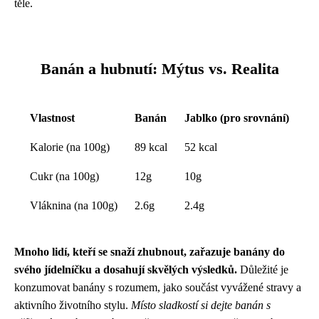
těle.
Banán a hubnutí: Mýtus vs. Realita
Vlastnost
Banán
Jablko (pro srovnání)
Kalorie (na 100g)
89 kcal
52 kcal
Cukr (na 100g)
12g
10g
Vláknina (na 100g)
2.6g
2.4g
Mnoho lidí, kteří se snaží zhubnout, zařazuje banány do
svého jídelníčku a dosahují skvělých výsledků.
Důležité je
konzumovat banány s rozumem, jako součást vyvážené stravy a
aktivního životního stylu.
Místo sladkostí si dejte banán s