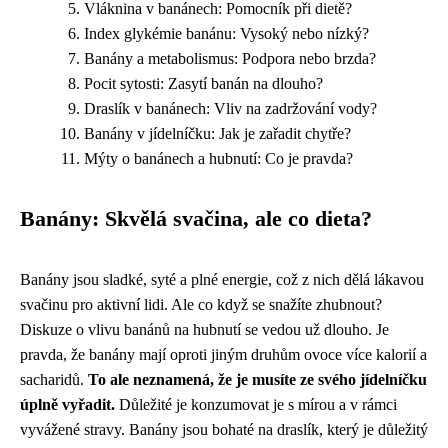
Vláknina v banánech: Pomocník při dietě?
Index glykémie banánu: Vysoký nebo nízký?
Banány a metabolismus: Podpora nebo brzda?
Pocit sytosti: Zasytí banán na dlouho?
Draslík v banánech: Vliv na zadržování vody?
Banány v jídelníčku: Jak je zařadit chytře?
Mýty o banánech a hubnutí: Co je pravda?
Banány: Skvělá svačina, ale co dieta?
Banány jsou sladké, syté a plné energie, což z nich dělá lákavou
svačinu pro aktivní lidi. Ale co když se snažíte zhubnout?
Diskuze o vlivu banánů na hubnutí se vedou už dlouho. Je
pravda, že banány mají oproti jiným druhům ovoce více kalorií a
sacharidů.
To ale neznamená, že je musíte ze svého jídelníčku
úplně vyřadit.
Důležité je konzumovat je s mírou a v rámci
vyvážené stravy. Banány jsou bohaté na draslík, který je důležitý