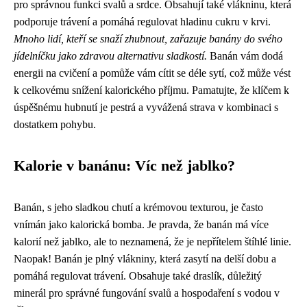
pro správnou funkci svalů a srdce. Obsahují také vlákninu, která
podporuje trávení a pomáhá regulovat hladinu cukru v krvi.
Mnoho lidí, kteří se snaží zhubnout, zařazuje banány do svého
jídelníčku jako zdravou alternativu sladkostí.
Banán vám dodá
energii na cvičení a pomůže vám cítit se déle sytí, což může vést
k celkovému snížení kalorického příjmu. Pamatujte, že klíčem k
úspěšnému hubnutí je pestrá a vyvážená strava v kombinaci s
dostatkem pohybu.
Kalorie v banánu: Víc než jablko?
Banán, s jeho sladkou chutí a krémovou texturou, je často
vnímán jako kalorická bomba. Je pravda, že banán má více
kalorií než jablko, ale to neznamená, že je nepřítelem štíhlé linie.
Naopak! Banán je plný vlákniny, která zasytí na delší dobu a
pomáhá regulovat trávení. Obsahuje také draslík, důležitý
minerál pro správné fungování svalů a hospodaření s vodou v