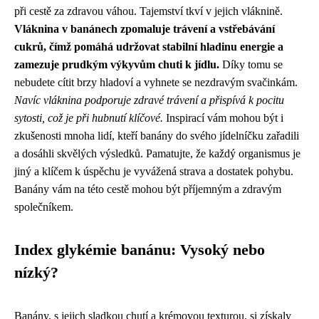
při cestě za zdravou váhou. Tajemství tkví v jejich vláknině.
Vláknina v banánech zpomaluje trávení a vstřebávání
cukrů, čímž pomáhá udržovat stabilní hladinu energie a
zamezuje prudkým výkyvům chuti k jídlu.
Díky tomu se
nebudete cítit brzy hladoví a vyhnete se nezdravým svačinkám.
Navíc vláknina podporuje zdravé trávení a přispívá k pocitu
sytosti, což je při hubnutí klíčové.
Inspirací vám mohou být i
zkušenosti mnoha lidí, kteří banány do svého jídelníčku zařadili
a dosáhli skvělých výsledků. Pamatujte, že každý organismus je
jiný a klíčem k úspěchu je vyvážená strava a dostatek pohybu.
Banány vám na této cestě mohou být příjemným a zdravým
společníkem.
Index glykémie banánu: Vysoký nebo
nízký?
Banány, s jejich sladkou chutí a krémovou texturou, si získaly