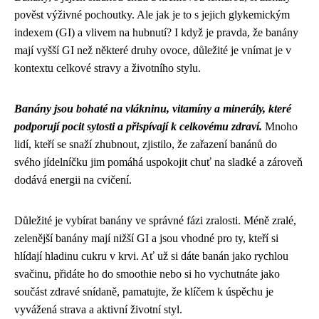
pověst výživné pochoutky. Ale jak je to s jejich glykemickým
indexem (GI) a vlivem na hubnutí? I když je pravda, že banány
mají vyšší GI než některé druhy ovoce, důležité je vnímat je v
kontextu celkové stravy a životního stylu.
Banány jsou bohaté na vlákninu, vitamíny a minerály, které
podporují pocit sytosti a přispívají k celkovému zdraví.
Mnoho
lidí, kteří se snaží zhubnout, zjistilo, že zařazení banánů do
svého jídelníčku jim pomáhá uspokojit chuť na sladké a zároveň
dodává energii na cvičení.
Důležité je vybírat banány ve správné fázi zralosti. Méně zralé,
zelenější banány mají nižší GI a jsou vhodné pro ty, kteří si
hlídají hladinu cukru v krvi. Ať už si dáte banán jako rychlou
svačinu, přidáte ho do smoothie nebo si ho vychutnáte jako
součást zdravé snídaně, pamatujte, že klíčem k úspěchu je
vyvážená strava a aktivní životní styl.