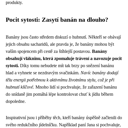
produkty.
Pocit sytosti: Zasytí banán na dlouho?
Banány jsou často středem diskuzí o hubnutí. Někteří se obávají
jejich obsahu sacharidů, ale pravda je, že banány mohou být
vaším spojencem při cestě za štíhlejší postavou.
Banány
obsahují vlákninu, která zpomaluje trávení a navozuje pocit
sytosti.
Díky tomu nebudete mít tak brzy po snězení banánu
hlad a vyhnete se nezdravým svačinkám.
Navíc banány dodají
tělu energii potřebnou k aktivnímu životnímu stylu, což je při
hubnutí klíčové.
Mnoho lidí si pochvaluje, že zařazení banánu
do snídaně jim pomáhá lépe kontrolovat chuť k jídlu během
dopoledne.
Inspirativní jsou i příběhy těch, kteří banány úspěšně začlenili do
svého redukčního jídelníčku. Například paní Jana si pochvaluje,