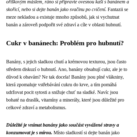
oříškovým máslem, ráno si připravte ovesnou kaši s banánem a
skořicí, nebo si dejte banán jako svačinu po cvičení.
Fantazii se
meze nekladou a existuje mnoho způsobů, jak si vychutnat
banán a zároveň podpořit své zdraví a cíle v oblasti hubnutí.
Cukr v banánech: Problém pro hubnutí?
Banány, s jejich sladkou chutí a krémovou texturou, jsou často
středem diskuzí o hubnutí. Ano, banány obsahují cukr, ale je to
důvod k obavám? Ne tak docela! Banány jsou plné vlákniny,
která zpomaluje vstřebávání cukru do krve, a tím pomáhá
udržovat pocit sytosti a snižuje chuť na sladké. Navíc jsou
bohaté na draslík, vitamíny a minerály, které jsou důležité pro
celkové zdraví a metabolismus.
Důležité je vnímat banány jako součást vyvážené stravy a
konzumovat je s mírou.
Místo sladkostí si dejte banán jako