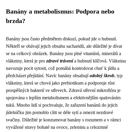
Banány a metabolismus: Podpora nebo
brzda?
Banány jsou často předmětem diskuzí, pokud jde o hubnutí.
Někteří se obávají jejich obsahu sacharidů, ale důležité je dívat
se na celkový obrázek. Banány jsou plné vitamínů, minerálů a
vlákniny, která je pro
zdravé trávení
a hubnutí klíčová. Vláknina
navozuje pocit sytosti, což pomáhá kontrolovat chuť k jídlu a
předcházet přejídání. Navíc banány obsahují
odolný škrob
, typ
vlákniny, která se chová jako prebiotikum a podporuje růst
prospěšných bakterií ve střevech. Zdravá střevní mikroflóra je
spojována s lepším metabolismem a efektivnějším spalováním
tuků. Mnoho lidí si pochvaluje, že zařazení banánů do jejich
jídelníčku jim pomohlo cítit se déle sytí a omezit nezdravé
svačiny. Důležité je konzumovat banány s rozumem a v rámci
vyvážené stravy bohaté na ovoce, zeleninu a celozrnné