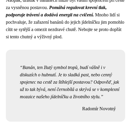
Naopak, draslík v banánech může být vaším spojencem při cestě
za vysněnou postavou.
Pomáhá regulovat krevní tlak,
podporuje trávení a dodává energii na cvičení.
Mnoho lidí si
pochvaluje, že zařazení banánů do jejich jídelníčku jim pomohlo
cítit se sytější a omezit nezdravé chutě. Nebojte se proto dopřát
si tento chutný a výživný plod.
Banán, ten žlutý symbol tropů, budí vášně i v
diskuzích o hubnutí. Je to sladká past, nebo cenný
spojenec na cestě za štíhlejší postavou? Odpověď, jak
už to tak bývá, není černobílá a skrývá se v komplexní
mozaice našeho jídelníčku a životního stylu.
Radomír Novotný