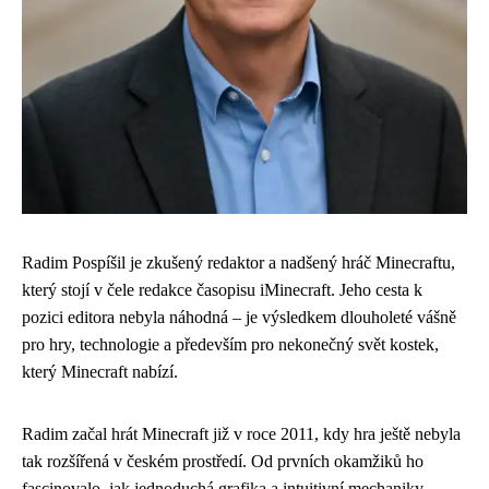
Radim Pospíšil je zkušený redaktor a nadšený hráč Minecraftu,
který stojí v čele redakce časopisu iMinecraft. Jeho cesta k
pozici editora nebyla náhodná – je výsledkem dlouholeté vášně
pro hry, technologie a především pro nekonečný svět kostek,
který Minecraft nabízí.
Radim začal hrát Minecraft již v roce 2011, kdy hra ještě nebyla
tak rozšířená v českém prostředí. Od prvních okamžiků ho
fascinovalo, jak jednoduchá grafika a intuitivní mechaniky