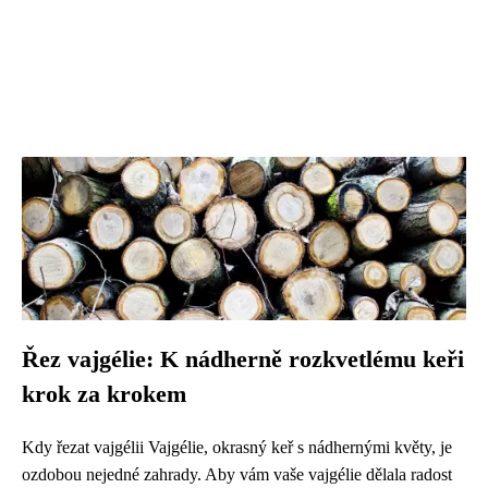
Řez vajgélie: K nádherně rozkvetlému keři
krok za krokem
Kdy řezat vajgélii Vajgélie, okrasný keř s nádhernými květy, je
ozdobou nejedné zahrady. Aby vám vaše vajgélie dělala radost