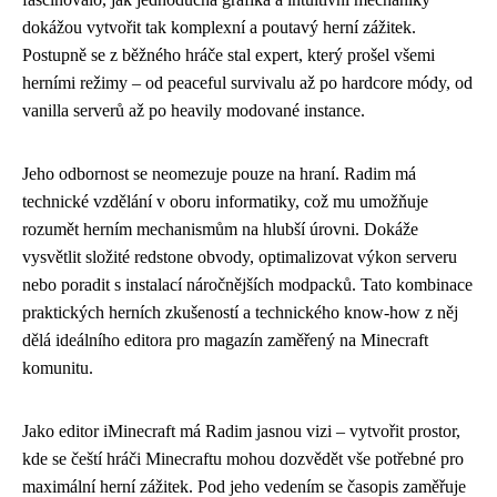
dokážou vytvořit tak komplexní a poutavý herní zážitek.
Postupně se z běžného hráče stal expert, který prošel všemi
herními režimy – od peaceful survivalu až po hardcore módy, od
vanilla serverů až po heavily modované instance.
Jeho odbornost se neomezuje pouze na hraní. Radim má
technické vzdělání v oboru informatiky, což mu umožňuje
rozumět herním mechanismům na hlubší úrovni. Dokáže
vysvětlit složité redstone obvody, optimalizovat výkon serveru
nebo poradit s instalací náročnějších modpacků. Tato kombinace
praktických herních zkušeností a technického know-how z něj
dělá ideálního editora pro magazín zaměřený na Minecraft
komunitu.
Jako editor iMinecraft má Radim jasnou vizi – vytvořit prostor,
kde se čeští hráči Minecraftu mohou dozvědět vše potřebné pro
maximální herní zážitek. Pod jeho vedením se časopis zaměřuje