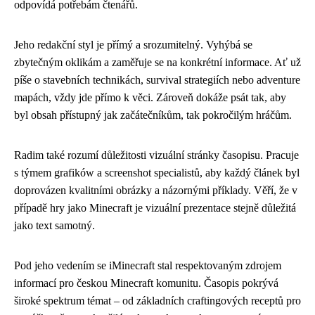
odpovídá potřebám čtenářů.
Jeho redakční styl je přímý a srozumitelný. Vyhýbá se
zbytečným oklikám a zaměřuje se na konkrétní informace. Ať už
píše o stavebních technikách, survival strategiích nebo adventure
mapách, vždy jde přímo k věci. Zároveň dokáže psát tak, aby
byl obsah přístupný jak začátečníkům, tak pokročilým hráčům.
Radim také rozumí důležitosti vizuální stránky časopisu. Pracuje
s týmem grafików a screenshot specialistů, aby každý článek byl
doprovázen kvalitními obrázky a názornými příklady. Věří, že v
případě hry jako Minecraft je vizuální prezentace stejně důležitá
jako text samotný.
Pod jeho vedením se iMinecraft stal respektovaným zdrojem
informací pro českou Minecraft komunitu. Časopis pokrývá
široké spektrum témat – od základních craftingových receptů pro