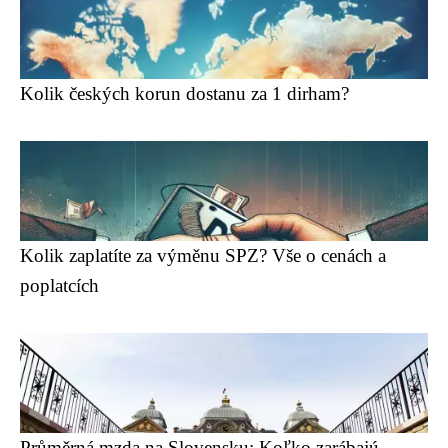
Kolik českých korun dostanu za 1 dirham?
Kolik zaplatíte za výměnu SPZ? Vše o cenách a
poplatcích
Průměrná mzda na Slovensku: Koľko zarábajú