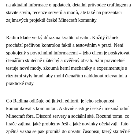
na aktuální informace o updatech, detailní průvodce craftingem a
stavitelstvím, recenze serverů a modů, ale také na prezentaci
zajímavých projektů české Minecraft komunity.
Radim klade velký důraz na kvalitu obsahu. Každý článek
prochází pečlivou kontrolou faktů a testováním v praxi. Není
spokojený s povrchními informacemi – jeho cílem je poskytovat
čtenářům skutečně užitečný a ověřený obsah. Sám pravidelně
testuje nové mody, zkoumá herní mechaniky a experimentuje s
různými styly hraní, aby mohl čtenářům nabídnout relevantní a
praktické rady.
Co Radima odlišuje od jiných editorů, je jeho schopnost
komunikovat s komunitou. Aktivně sleduje české i mezinárodní
Minecraft fóra, Discord servery a sociální sítě. Rozumí tomu, co
hráče zajímá, jaké problémy řeší a jaké novinky očekávají. Tato
zpětná vazba se pak promítá do obsahu časopisu, který skutečně