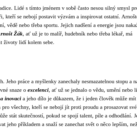
adice. Lidé s tímto jménem v sobě často nesou silný smysl pr
i, kteří se nebojí postavit výzvám a inspirovat ostatní. Arnoš
ní, vědě nebo třeba sportu. Jejich nadšení a energie jsou naka
rnošt Žák
, ať už je to malíř, hudebník nebo třeba lékař, má
t životy lidí kolem sebe.
ch. Jeho práce a myšlenky zanechaly nesmazatelnou stopu a n
navné snaze o
excelenci
, ať už se jednalo o vědu, umění nebo l
 a inovaci
a jeho dílo je důkazem, že i jeden člověk může mít
pro všechny, kteří se nebojí jít proti proudu a prosazovat své
e stát skutečností, pokud se spojí talent, píle a odhodlání. 
vat jeho příkladem a snaží se zanechat svět o něco lepším, než