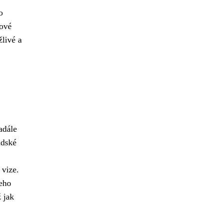
o
tové
žlivé a
adále
idské
 vize.
Jeho
 jak