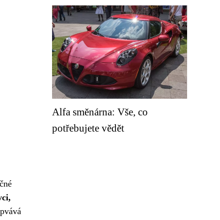
Alfa směnárna: Vše, co
potřebujete vědět
ečné
ci,
spvává