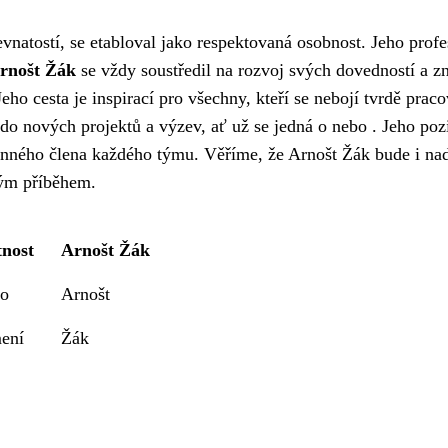
natostí, se etabloval jako respektovaná osobnost. Jeho profe
rnošt Žák
se vždy soustředil na rozvoj svých dovedností a zn
 cesta je inspirací pro všechny, kteří se nebojí tvrdě praco
do nových projektů a výzev, ať už se jedná o nebo . Jeho pozi
cenného člena každého týmu. Věříme, že Arnošt Žák bude i na
vým příběhem.
tnost
Arnošt Žák
o
Arnošt
mení
Žák