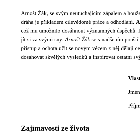
Arnošt Žák, se svým neutuchajícím zápalem a houžev
dráha je příkladem cílevědomé práce a odhodlání.
A
což mu umožnilo dosáhnout významných úspěchů. Jeho
jít si za svými sny.
Arnošt Žák
se s nadšením pouští 
přístup a ochota učit se novým věcem z něj dělají 
dosahovat skvělých výsledků a inspirovat ostatní s
Vlas
Jmén
Příj
Zajímavosti ze života