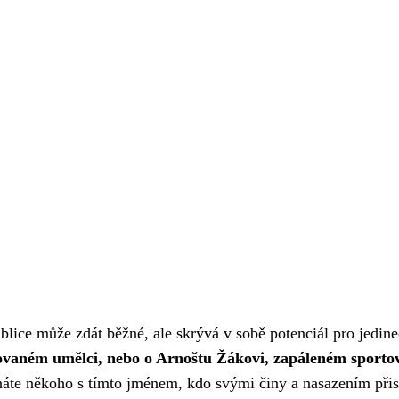
blice může zdát běžné, ale skrývá v sobě potenciál pro jedin
ovaném umělci, nebo o Arnoštu Žákovi, zapáleném sportov
áte někoho s tímto jménem, kdo svými činy a nasazením při