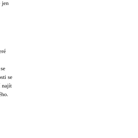
 jen
eré
 se
sti se
 najít
ého.