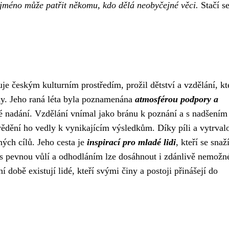
 jméno může patřit někomu, kdo dělá neobyčejné věci.
Stačí se
je českým kulturním prostředím, prožil dětství a vzdělání, kt
y. Jeho raná léta byla poznamenána
atmosférou podpory a
né nadání. Vzdělání vnímal jako bránu k poznání a s nadšením
ědění ho vedly k vynikajícím výsledkům. Díky píli a vytrvalo
ých cílů. Jeho cesta je
inspirací pro mladé lidi
, kteří se snaží
 s pevnou vůlí a odhodláním lze dosáhnout i zdánlivě nemožn
í době existují lidé, kteří svými činy a postoji přinášejí do