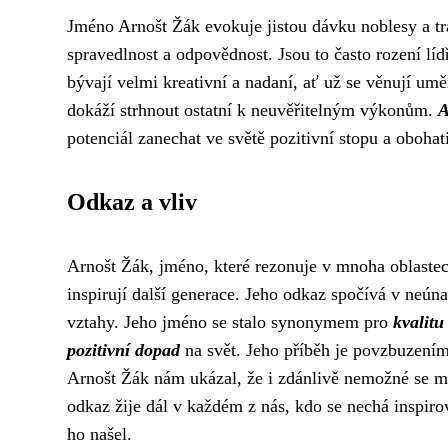
Jméno Arnošt Žák evokuje jistou dávku noblesy a tr
spravedlnost a odpovědnost. Jsou to často rození lídř
bývají velmi kreativní a nadaní, ať už se věnují umě
dokáží strhnout ostatní k neuvěřitelným výkonům.
A
potenciál zanechat ve světě pozitivní stopu a obohati
Odkaz a vliv
Arnošt Žák, jméno, které rezonuje v mnoha oblaste
inspirují další generace. Jeho odkaz spočívá v neú
vztahy. Jeho jméno se stalo synonymem pro
kvalitu
pozitivní dopad
na svět. Jeho příběh je povzbuzením 
Arnošt Žák nám ukázal, že i zdánlivě nemožné se můž
odkaz žije dál v každém z nás, kdo se nechá inspiro
ho našel.