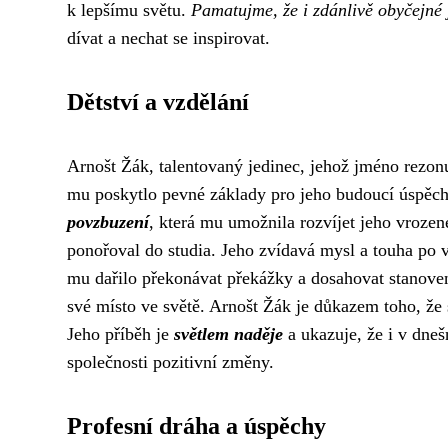
k lepšímu světu.
Pamatujme, že i zdánlivě obyčejné
dívat a nechat se inspirovat.
Dětství a vzdělání
Arnošt Žák, talentovaný jedinec, jehož jméno rezonu
mu poskytlo pevné základy pro jeho budoucí úspěch
povzbuzení
, která mu umožnila rozvíjet jeho vroze
ponořoval do studia. Jeho zvídavá mysl a touha po v
mu dařilo překonávat překážky a dosahovat stanoven
své místo ve světě. Arnošt Žák je důkazem toho, že
Jeho příběh je
světlem naděje
a ukazuje, že i v dnešn
společnosti pozitivní změny.
Profesní dráha a úspěchy