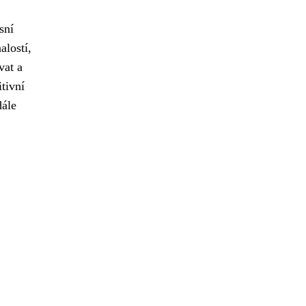
sní
alostí,
vat a
tivní
dále