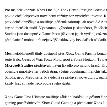
Pro majitele konzole Xbox One S je
Xbox Game Pass for Console
i
pokud chtějí objevovat nové herní zážitky bez vysokých investic. K
pravidelně obměňuje a rozšiřuje, přičemž zahrnuje jak nové AAA tit
hry od menších studií. Významnou výhodou je skutečnost, že všech
Studios jsou dostupné v Game Passu již v den jejich vydání, což z
předplatitelé mohou hrát nejnovější exkluzivity bez dalších nákladů.
Mezi nejoblíbenější tituly dostupné přes Xbox Game Pass na konzo
série Halo, Gears of War, Forza Motorsport a Forza Horizon. Tyto
e
Microsoft Studios
představují hlavní lákadlo pro mnoho hráčů. Kr
obsahuje množství her třetích stran, včetně populárních franchis jak
Scrolls, nebo Metro série. Pravidelně se přidávají nové tituly z různ
každý hráč si najde něco podle svého gusta.
Xbox Game Pass Ultimate rozšiřuje základní nabídku o
přístup k 
gaming prostřednictvím Xbox Cloud Gaming a předplatné Xbox Liv