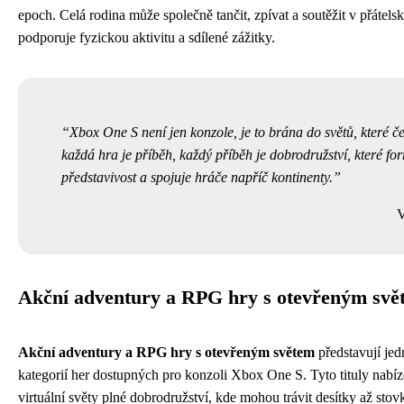
epoch. Celá rodina může společně tančit, zpívat a soutěžit v přátels
podporuje fyzickou aktivitu a sdílené zážitky.
Xbox One S není jen konzole, je to brána do světů, které če
každá hra je příběh, každý příběh je dobrodružství, které fo
představivost a spojuje hráče napříč kontinenty.
V
Akční adventury a RPG hry s otevřeným svě
Akční adventury a RPG hry s otevřeným světem
představují jed
kategorií her dostupných pro konzoli Xbox One S. Tyto tituly nabíz
virtuální světy plné dobrodružství, kde mohou trávit desítky až sto