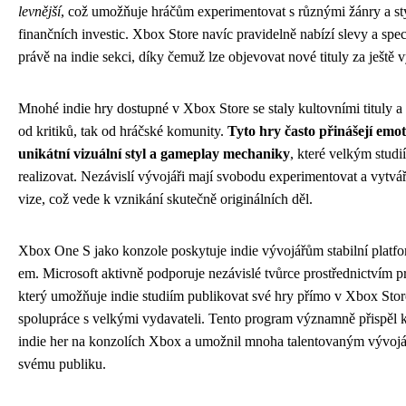
levnější
, což umožňuje hráčům experimentovat s různými žánry a st
finančních investic. Xbox Store navíc pravidelně nabízí slevy a spe
právě na indie sekci, díky čemuž lze objevovat nové tituly za ještě 
Mnohé indie hry dostupné v Xbox Store se staly kultovními tituly a 
od kritiků, tak od hráčské komunity.
Tyto hry často přinášejí emot
unikátní vizuální styl a gameplay mechaniky
, které velkým stud
realizovat. Nezávislí vývojáři mají svobodu experimentovat a vytvář
vize, což vede k vznikání skutečně originálních děl.
Xbox One S jako konzole poskytuje indie vývojářům stabilní platf
em. Microsoft aktivně podporuje nezávislé tvůrce prostřednictví
který umožňuje indie studiím publikovat své hry přímo v Xbox Stor
spolupráce s velkými vydavateli. Tento program významně přispěl k
indie her na konzolích Xbox a umožnil mnoha talentovaným vývojá
svému publiku.