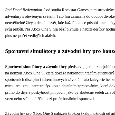
Red Dead Redemption 2
od studia Rockstar Games je mistrovským 
adventury s otevřeným světem. Tato hra zasazená do období divoké
neuvěřitelně živý a detailní svět, kde každá lokace působí autentic
svůj příběh. Na Xbox One S hra běží plynule a nabízí desítky hodi
plus nespočet vedlejších aktivit.
Sportovní simulátory a závodní hry pro konzo
Sportovní simulátory a závodní hry
představují jednu z nejoblíben
na konzoli Xbox One S, která dokáže nabídnout hráčům autentický 
sportovních disciplín i adrenalinových závodů. Tato kategorie her 
mírou realizmu, precizní fyzikou a detailním zpracováním, které do
přímo do děje a poskytnout jim pocit, jako by skutečně seděli za v
vozu nebo stáli na hřišti mezi profesionálními sportovci.
Závodní hry pro Xbox One S nabízejí širokou škálu možností od a