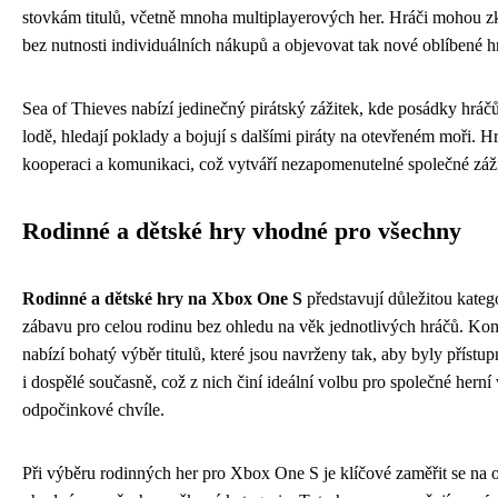
stovkám titulů, včetně mnoha multiplayerových her. Hráči mohou zk
bez nutnosti individuálních nákupů a objevovat tak nové oblíbené h
Sea of Thieves nabízí jedinečný pirátský zážitek, kde posádky hráč
lodě, hledají poklady a bojují s dalšími piráty na otevřeném moři. H
kooperaci a komunikaci, což vytváří nezapomenutelné společné záži
Rodinné a dětské hry vhodné pro všechny
Rodinné a dětské hry na Xbox One S
představují důležitou kategor
zábavu pro celou rodinu bez ohledu na věk jednotlivých hráčů. K
nabízí bohatý výběr titulů, které jsou navrženy tak, aby byly přístu
i dospělé současně, což z nich činí ideální volbu pro společné hern
odpočinkové chvíle.
Při výběru rodinných her pro Xbox One S je klíčové zaměřit se na o