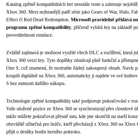
Katalog zpětně kompatibilních her neustále roste a zahrnuje nejoblíbe
Xbox 360. Mezi nejhranější patří série jako Gears of War, Halo, Fab
Effect či Red Dead Redemption.
Microsoft pravidelně přidává no
programu zpětné kompatibility
, přičemž vybírá hry na základě po
proveditelnosti emulace.
Zvláště zajímavá je možnost využití všech DLC a rozšíření, která jst
Xbox 360 verzi hry. Tyto doplňky zůstávají plně funkční a přístupné
One S, což znamená, že neztratíte žádný zakoupený obsah. Navíc po
koupili digitálně na Xbox 360, automaticky ji najdete ve své knih
S bez nutnosti dalšího nákupu.
Technologie zpětné kompatibility také podporuje pokračování v ro
Vaše uložené pozice ze Xbox 360 se synchronizují přes cloudové ú
takže můžete pokračovat přesně tam, kde jste skončili na starší konz
obzvláště užitečná pro hráče, kteří přecházejí z Xbox 360 na Xbox 
přijít o desítky hodin herního pokroku.