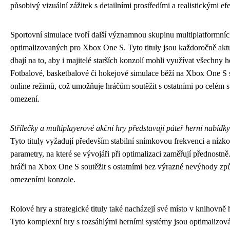
působivý vizuální zážitek s detailními prostředími a realistickými efe
Sportovní simulace tvoří další významnou skupinu multiplatformníc
optimalizovaných pro Xbox One S. Tyto tituly jsou každoročně akt
dbají na to, aby i majitelé starších konzolí mohli využívat všechny 
Fotbalové, basketbalové či hokejové simulace běží na Xbox One S
online režimů, což umožňuje hráčům soutěžit s ostatními po celém 
omezení.
Střílečky a multiplayerové akční hry představují páteř herní nabídky
Tyto tituly vyžadují především stabilní snímkovou frekvenci a nízkou
parametry, na které se vývojáři při optimalizaci zaměřují přednost
hráči na Xbox One S soutěžit s ostatními bez výrazné nevýhody z
omezeními konzole.
Rolové hry a strategické tituly také nacházejí své místo v knihovn
Tyto komplexní hry s rozsáhlými herními systémy jsou optimalizován