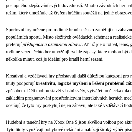
postupného zlepšování svých dovedností. Mnoho závodních her nabí
režim, který umožňuje až čtyřem hráčům soutěžit na jedné obrazovc
Sportovní hry určené pro rodinné hraní se často zaměřují na zábavno
populárních sportů. Místo složitých ovládacích schémat a realistické
preferují
přístupnost a okamžitou zábavu
. Ať už jde o fotbal, tenis, 
rodinné verze těchto her umožňují rychlé zápasy, které mohou být
několika minut, což je ideální pro kratší herní sezení.
Kreativní a vzdělávací hry představují další důležitou kategorii pro 
tituly podporují
kreativitu, logické myšlení a řešení problémů
záb
způsobem. Děti mohou stavět vlastní světy, vytvářet umělecká díla n
základům programování prostřednictvím interaktivních herních mec
oceňují, že tyto hry poskytují nejen zábavu, ale také vzdělávací hod
Hudební a taneční hry na Xbox One S jsou skvělou volbou pro akti
Tyto tituly využívají pohybové ovládání a nabízejí široký výběr pís