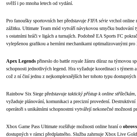
svěží i po mnoha letech od vydání.
Pro fanoušky sportovních her představuje
FIFA série
vrchol online 
zážitku. Ultimate Team mód vytváří návykovou smyčku budování t
s ostatními hráči v ligách a turnajích. Podobně EA Sports FC pokraču
vylepšenou grafikou a herními mechanikami optimalizovanými pro
Apex Legends
přineslo do battle royale žánru důraz na týmovou sp
schopnosti jednotlivých legend. Hra vyžaduje koordinaci s týmem a 
což z ní činí jednu z nejkomplexnějších her tohoto typu dostupných
Rainbow Six Siege představuje
taktický přístup k online střílečkám
,
vyžaduje plánování, komunikaci a precizní provedení. Destruktivní 
operátoři s unikátními schopnostmi vytvářejí nekonečné možnosti pro
Xbox Game Pass Ultimate rozšiřuje možnosti online hraní o
obrovs
dostupných v rámci předplatného. Služba zahrnuje Xbox Live Gold 