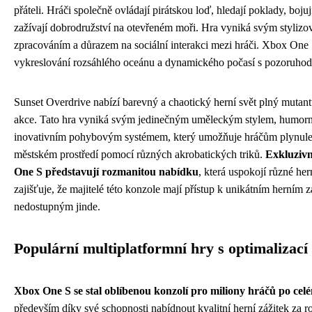
přáteli. Hráči společně ovládají pirátskou loď, hledají poklady, bojují
zažívají dobrodružství na otevřeném moři. Hra vyniká svým styliz
zpracováním a důrazem na sociální interakci mezi hráči. Xbox One
vykreslování rozsáhlého oceánu a dynamického počasí s pozoruhod
Sunset Overdrive nabízí barevný a chaotický herní svět plný mutan
akce. Tato hra vyniká svým jedinečným uměleckým stylem, humor
inovativním pohybovým systémem, který umožňuje hráčům plynule
městském prostředí pomocí různých akrobatických triků.
Exkluzivn
One S představují rozmanitou nabídku
, která uspokojí různé her
zajišťuje, že majitelé této konzole mají přístup k unikátním herním 
nedostupným jinde.
Populární multiplatformní hry s optimalizací
Xbox One S se stal oblíbenou konzolí pro miliony hráčů po celé
především díky své schopnosti nabídnout kvalitní herní zážitek za