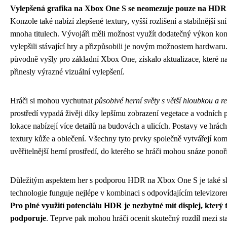
Vylepšená grafika na Xbox One S se neomezuje pouze na HDR 
Konzole také nabízí zlepšené textury, vyšší rozlišení a stabilnější 
mnoha titulech. Vývojáři měli možnost využít dodatečný výkon kon
vylepšili stávající hry a přizpůsobili je novým možnostem hardwaru
původně vyšly pro základní Xbox One, získalo aktualizace, které 
přinesly výrazné vizuální vylepšení.
Hráči si mohou vychutnat
působivé herní světy s větší hloubkou a 
prostředí vypadá živěji díky lepšímu zobrazení vegetace a vodních 
lokace nabízejí více detailů na budovách a ulicích. Postavy ve hrách m
textury kůže a oblečení. Všechny tyto prvky společně vytvářejí kom
uvěřitelnější herní prostředí, do kterého se hráči mohou snáze ponoři
Důležitým aspektem her s podporou HDR na Xbox One S je také sku
technologie funguje nejlépe v kombinaci s odpovídajícím televizo
Pro plné využití potenciálu HDR je nezbytné mít displej, který t
podporuje
. Teprve pak mohou hráči ocenit skutečný rozdíl mezi s