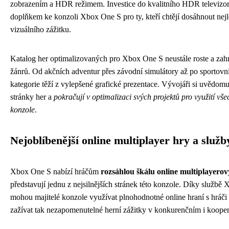
zobrazením a HDR režimem. Investice do kvalitního HDR televizor
doplňkem ke konzoli Xbox One S pro ty, kteří chtějí dosáhnout ne
vizuálního zážitku.
Katalog her optimalizovaných pro Xbox One S neustále roste a zahr
žánrů. Od akčních adventur přes závodní simulátory až po sportovní
kategorie těží z vylepšené grafické prezentace. Vývojáři si uvědomuj
stránky her a
pokračují v optimalizaci svých projektů pro využití vš
konzole
.
Nejoblíbenější online multiplayer hry a služb
Xbox One S nabízí hráčům
rozsáhlou škálu online multiplayero
představují jednu z nejsilnějších stránek této konzole. Díky službě
mohou majitelé konzole využívat plnohodnotné online hraní s hráči 
zažívat tak nezapomenutelné herní zážitky v konkurenčním i kooper