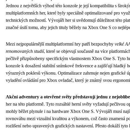
Jednou z největších výhod této konzole je její kompatibilita s širo
multiplatformních her, které byly speciálně optimalizované pro využi
technických možností. Vývojáři her si uvědomují důležitost této pla
značné úsilí tomu, aby jejich tituly běžely na Xbox One S co nejlép
Mezi nejpopulárnější multiplatformní hry patří bezpochyby
velké AA
renomovaných studií
, které se objevují současně na více platformách
pečlivě přizpůsobeny specifickým vlastnostem Xbox One S. Tyto h
konzole k dosažení stabilní snímkové frekvence a zajišťují hladký h
výrazných poklesů výkonu. Optimalizace zahrnuje nejen grafické úp
vyladění ovládání pro Xbox ovladač, který je známý svou ergonomií
Akční adventury a otevřené světy představují jednu z nejoblíbe
her na této platformě. Tyto rozsáhlé herní světy vyžadují pečlivou o
mohly běžet plynule i na hardware Xbox One S. Vývojáři musí nají
rovnováhu mezi vizuální kvalitou a výkonem, což často znamená p
rozlišení nebo upravených grafických nastavení. Přesto dokáží tyto