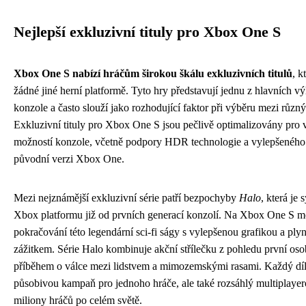
Nejlepší exkluzivní tituly pro Xbox One S
Xbox One S nabízí hráčům širokou škálu exkluzivních titulů
, k
žádné jiné herní platformě. Tyto hry představují jednu z hlavních vý
konzole a často slouží jako rozhodující faktor při výběru mezi různ
Exkluzivní tituly pro Xbox One S jsou pečlivě optimalizovány pro 
možností konzole, včetně podpory HDR technologie a vylepšeného
původní verzi Xbox One.
Mezi nejznámější exkluzivní série patří bezpochyby
Halo
, která j
Xbox platformu již od prvních generací konzolí. Na Xbox One S mo
pokračování této legendární sci-fi ságy s vylepšenou grafikou a ply
zážitkem. Série Halo kombinuje akční střílečku z pohledu první os
příběhem o válce mezi lidstvem a mimozemskými rasami. Každý díl 
působivou kampaň pro jednoho hráče, ale také rozsáhlý multiplayer
miliony hráčů po celém světě.