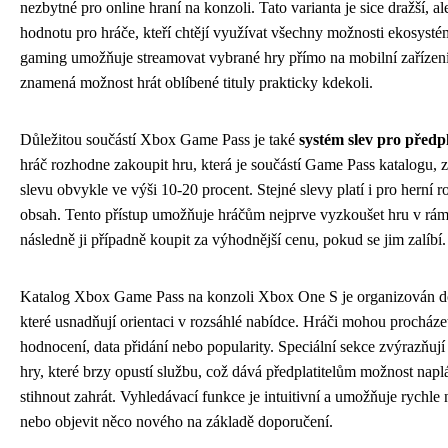
nezbytné pro online hraní na konzoli. Tato varianta je sice dražší, al
hodnotu pro hráče, kteří chtějí využívat všechny možnosti ekosys
gaming umožňuje streamovat vybrané hry přímo na mobilní zařízení
znamená možnost hrát oblíbené tituly prakticky kdekoli.
Důležitou součástí Xbox Game Pass je také
systém slev pro předpl
hráč rozhodne zakoupit hru, která je součástí Game Pass katalogu, 
slevu obvykle ve výši 10-20 procent. Stejné slevy platí i pro herní 
obsah. Tento přístup umožňuje hráčům nejprve vyzkoušet hru v rám
následně ji případně koupit za výhodnější cenu, pokud se jim zalíbí.
Katalog Xbox Game Pass na konzoli Xbox One S je organizován do
které usnadňují orientaci v rozsáhlé nabídce. Hráči mohou procháze
hodnocení, data přidání nebo popularity. Speciální sekce zvýrazňuj
hry, které brzy opustí službu, což dává předplatitelům možnost naplá
stihnout zahrát. Vyhledávací funkce je intuitivní a umožňuje rychle na
nebo objevit něco nového na základě doporučení.