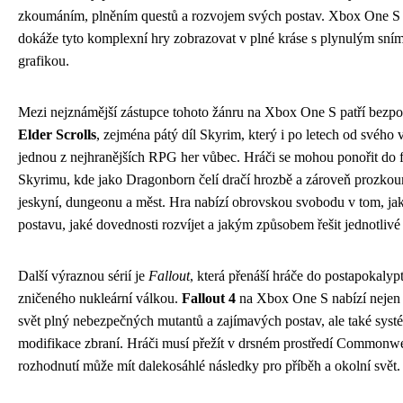
zkoumáním, plněním questů a rozvojem svých postav. Xbox One S
dokáže tyto komplexní hry zobrazovat v plné kráse s plynulým sním
grafikou.
Mezi nejznámější zástupce tohoto žánru na Xbox One S patří bezp
Elder Scrolls
, zejména pátý díl Skyrim, který i po letech od svého 
jednou z nejhranějších RPG her vůbec. Hráči se mohou ponořit do f
Skyrimu, kde jako Dragonborn čelí dračí hrozbě a zároveň prozkou
jeskyní, dungeonu a měst. Hra nabízí obrovskou svobodu v tom, jak
postavu, jaké dovednosti rozvíjet a jakým způsobem řešit jednotlivé
Další výraznou sérií je
Fallout
, která přenáší hráče do postapokalyp
zničeného nukleární válkou.
Fallout 4
na Xbox One S nabízí nejen 
svět plný nebezpečných mutantů a zajímavých postav, ale také syst
modifikace zbraní. Hráči musí přežít v drsném prostředí Commonwe
rozhodnutí může mít dalekosáhlé následky pro příběh a okolní svět.