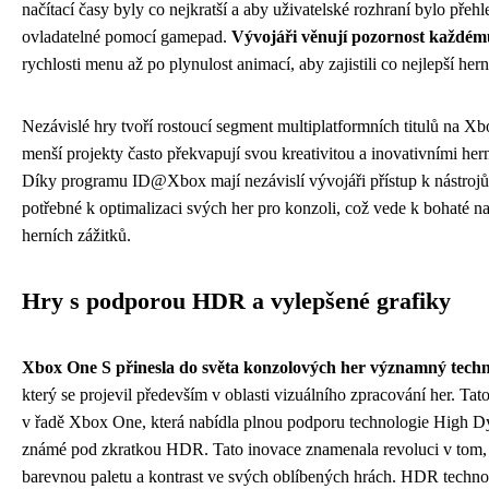
načítací časy byly co nejkratší a aby uživatelské rozhraní bylo přeh
ovladatelné pomocí gamepad.
Vývojáři věnují pozornost každému
rychlosti menu až po plynulost animací, aby zajistili co nejlepší hern
Nezávislé hry tvoří rostoucí segment multiplatformních titulů na X
menší projekty často překvapují svou kreativitou a inovativními he
Díky programu ID@Xbox mají nezávislí vývojáři přístup k nástroj
potřebné k optimalizaci svých her pro konzoli, což vede k bohaté 
herních zážitků.
Hry s podporou HDR a vylepšené grafiky
Xbox One S přinesla do světa konzolových her významný tech
který se projevil především v oblasti vizuálního zpracování her. Tat
v řadě Xbox One, která nabídla plnou podporu technologie High 
známé pod zkratkou HDR. Tato inovace znamenala revoluci v tom, j
barevnou paletu a kontrast ve svých oblíbených hrách. HDR techn