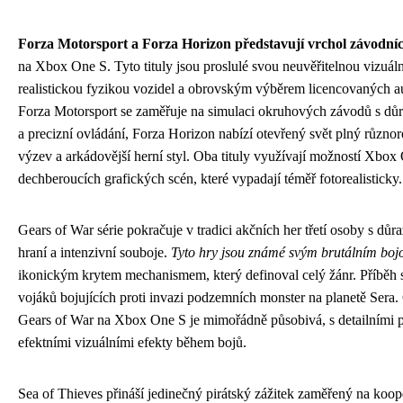
Forza Motorsport a Forza Horizon představují vrchol závodní
na Xbox One S. Tyto tituly jsou proslulé svou neuvěřitelnou vizuáln
realistickou fyzikou vozidel a obrovským výběrem licencovaných 
Forza Motorsport se zaměřuje na simulaci okruhových závodů s důr
a precizní ovládání, Forza Horizon nabízí otevřený svět plný různ
výzev a arkádovější herní styl. Oba tituly využívají možností Xbox
dechberoucích grafických scén, které vypadají téměř fotorealisticky.
Gears of War série pokračuje v tradici akčních her třetí osoby s dů
hraní a intenzivní souboje.
Tyto hry jsou známé svým brutálním bo
ikonickým krytem mechanismem, který definoval celý žánr. Příběh 
vojáků bojujících proti invazi podzemních monster na planetě Sera. 
Gears of War na Xbox One S je mimořádně působivá, s detailními p
efektními vizuálními efekty během bojů.
Sea of Thieves přináší jedinečný pirátský zážitek zaměřený na koope