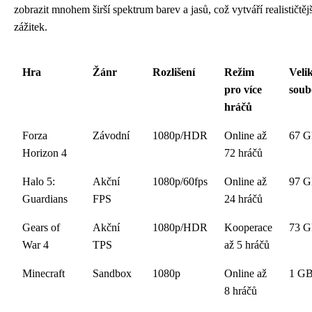
zobrazit mnohem širší spektrum barev a jasů, což vytváří realističtějš
zážitek.
Hra
Žánr
Rozlišení
Režim
Veli
pro více
soub
hráčů
Forza
Závodní
1080p/HDR
Online až
67 
Horizon 4
72 hráčů
Halo 5:
Akční
1080p/60fps
Online až
97 
Guardians
FPS
24 hráčů
Gears of
Akční
1080p/HDR
Kooperace
73 
War 4
TPS
až 5 hráčů
Minecraft
Sandbox
1080p
Online až
1 G
8 hráčů