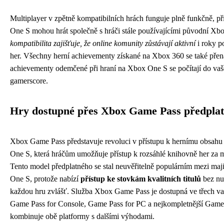
Multiplayer v zpětně kompatibilních hrách funguje plně funkčně, p
One S mohou hrát společně s hráči stále používajícími původní Xb
kompatibilita zajišťuje, že online komunity zůstávají aktivní
i roky p
her. Všechny herní achievementy získané na Xbox 360 se také přen
achievementy odemčené při hraní na Xbox One S se počítají do va
gamerscore.
Hry dostupné přes Xbox Game Pass předpla
Xbox Game Pass představuje revoluci v přístupu k hernímu obsahu
One S, která hráčům umožňuje přístup k rozsáhlé knihovně her za m
Tento model předplatného se stal neuvěřitelně populárním mezi maj
One S, protože nabízí
přístup ke stovkám kvalitních titulů
bez nu
každou hru zvlášť. Služba Xbox Game Pass je dostupná ve třech var
Game Pass for Console, Game Pass for PC a nejkompletnější Game 
kombinuje obě platformy s dalšími výhodami.