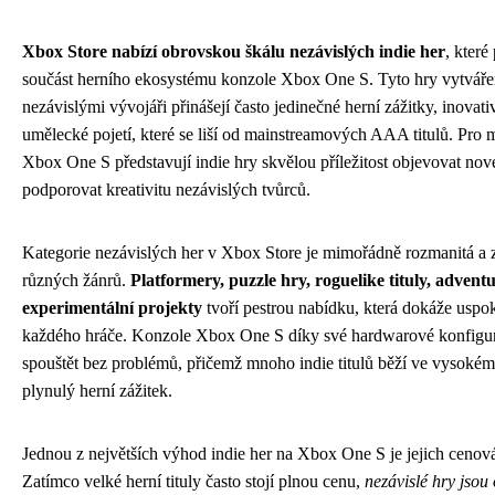
Xbox Store nabízí obrovskou škálu nezávislých indie her
, které
součást herního ekosystému konzole Xbox One S. Tyto hry vytvářen
nezávislými vývojáři přinášejí často jedinečné herní zážitky, inovat
umělecké pojetí, které se liší od mainstreamových AAA titulů. Pro m
Xbox One S představují indie hry skvělou příležitost objevovat nové
podporovat kreativitu nezávislých tvůrců.
Kategorie nezávislých her v Xbox Store je mimořádně rozmanitá a z
různých žánrů.
Platformery, puzzle hry, roguelike tituly, advent
experimentální projekty
tvoří pestrou nabídku, která dokáže uspok
každého hráče. Konzole Xbox One S díky své hardwarové konfigur
spouštět bez problémů, přičemž mnoho indie titulů běží ve vysokém 
plynulý herní zážitek.
Jednou z největších výhod indie her na Xbox One S je jejich cenov
Zatímco velké herní tituly často stojí plnou cenu,
nezávislé hry jsou