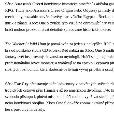
Série
Assassin's Creed
kombinuje historické prostředí s akčním g
RPG. Tituly jako Assassin's Creed Origins nebo Odyssey přinesly 
mechaniky, rozsáhlé otevřené světy starověkého Egypta a Řecka a e
intrik a záhad. Xbox One S zvládá tyto vizuálně ohromující hry vel
hráči mohou prozkoumávat detailně zpracované historické lokace.
The Witcher 3: Wild Hunt
je považován za jeden z nejlepších RPG t
hra od polského studia CD Projekt Red nabízí na Xbox One S nád
fantasy svět inspirovaný slovanskou mytologií. Hráči se ujímají role
profesionálního lovce monster, a vydávají se na epickou výpravu p
složitých rozhodnutí, která skutečně ovlivňují vývoj příběhu a osud 
Série
Far Cry
představuje akční adventury v otevřených světech rů
tropických ostrovů přes Himaláje až po americkou divočinu. Tyto h
svobodu přístupu k plnění misí, kde hráči mohou využívat stealth př
nebo kombinaci obojího. Xbox One S dokáže zobrazit krásné přírod
her s působivými detaily.