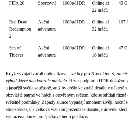
FIFA 20
Sportovní
1080p/HDR
Online až
43 
22 hráčů
Red Dead
Akční
1080p/HDR
Online až
107
Redemption
adventura
32 hráčů
2
Sea of
Akční
1080p/HDR
Online až
47 
Thieves
adventura
16 hráčů
Když vývojáři začali optimalizovat své hry pro Xbox One S,
zaměři
výhod, které tato konzole nabízela
. Hry s podporou HDR dokážou zo
a jasnější světla současně, aniž by došlo ke ztrátě detailů v některé z
obzvláště patrné ve hrách s otevřeným světem, kde se střídají různá
světelné podmínky. Západy slunce vypadají mnohem živěji, noční s
atmosféričtější a celková vizuální prezentace dosahuje úrovně, která
vyhrazena pouze pro špičkové herní počítače.