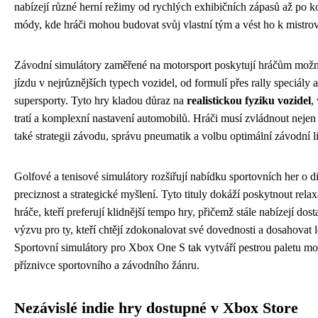
nabízejí různé herní režimy od rychlých exhibičních zápasů až po k
módy, kde hráči mohou budovat svůj vlastní tým a vést ho k mistro
Závodní simulátory zaměřené na motorsport poskytují hráčům možn
jízdu v nejrůznějších typech vozidel, od formulí přes rally speciály 
supersporty. Tyto hry kladou důraz na
realistickou fyziku vozidel
,
tratí a komplexní nastavení automobilů. Hráči musí zvládnout nejen
také strategii závodu, správu pneumatik a volbu optimální závodní li
Golfové a tenisové simulátory rozšiřují nabídku sportovních her o di
preciznost a strategické myšlení. Tyto tituly dokáží poskytnout relax
hráče, kteří preferují klidnější tempo hry, přičemž stále nabízejí do
výzvu pro ty, kteří chtějí zdokonalovat své dovednosti a dosahovat 
Sportovní simulátory pro Xbox One S tak vytváří pestrou paletu mo
příznivce sportovního a závodního žánru.
Nezávislé indie hry dostupné v Xbox Store