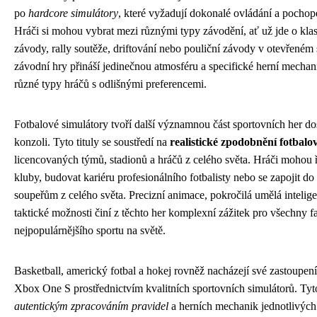
po
hardcore simulátory
, které vyžadují dokonalé ovládání a pochop
Hráči si mohou vybrat mezi různými typy závodění, ať už jde o kla
závody, rally soutěže, driftování nebo pouliční závody v otevřeném
závodní hry přináší jedinečnou atmosféru a specifické herní mechani
různé typy hráčů s odlišnými preferencemi.
Fotbalové simulátory tvoří další významnou část sportovních her do
konzoli. Tyto tituly se soustředí na
realistické zpodobnění fotbal
licencovaných týmů, stadionů a hráčů z celého světa. Hráči mohou ř
kluby, budovat kariéru profesionálního fotbalisty nebo se zapojit do 
soupeřům z celého světa. Precizní animace, pokročilá umělá intelige
taktické možnosti činí z těchto her komplexní zážitek pro všechny 
nejpopulárnějšího sportu na světě.
Basketball, americký fotbal a hokej rovněž nacházejí své zastoupen
Xbox One S prostřednictvím kvalitních sportovních simulátorů. Tyt
autentickým zpracováním pravidel
a herních mechanik jednotlivých