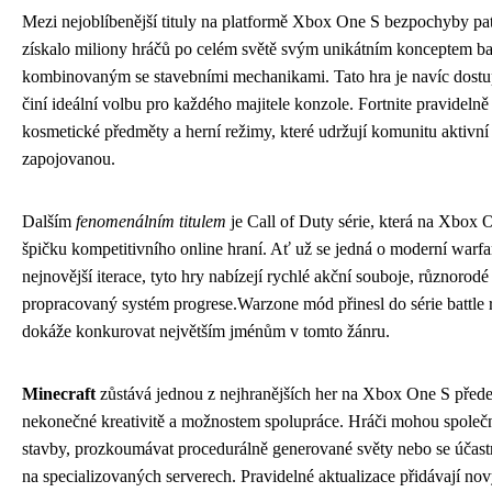
Mezi nejoblíbenější tituly na platformě Xbox One S bezpochyby pa
získalo miliony hráčů po celém světě svým unikátním konceptem bat
kombinovaným se stavebními mechanikami. Tato hra je navíc dostu
činí ideální volbu pro každého majitele konzole. Fortnite pravidelně
kosmetické předměty a herní režimy, které udržují komunitu aktivní 
zapojovanou.
Dalším
fenomenálním titulem
je Call of Duty série, která na Xbox 
špičku kompetitivního online hraní. Ať už se jedná o moderní warfa
nejnovější iterace, tyto hry nabízejí rychlé akční souboje, různorod
propracovaný systém progrese.Warzone mód přinesl do série battle r
dokáže konkurovat největším jménům v tomto žánru.
Minecraft
zůstává jednou z nejhranějších her na Xbox One S před
nekonečné kreativitě a možnostem spolupráce. Hráči mohou společ
stavby, prozkoumávat procedurálně generované světy nebo se účast
na specializovaných serverech. Pravidelné aktualizace přidávají nov