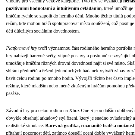
vhodný pro všechny věkové kategorie. Tyto hry se vyznačují
nenás
pozitivními hodnotami a intuitivním ovládáním
, které umožňuje
hráčům rychle se zapojit do herního dění. Mnoho těchto titulů podp
režim, kde mohou hráči spolupracovat místo soutěžení, což posiluje
děti důležitým sociálním dovednostem.
Platformové hry
tvoří významnou část rodinného herního portfolia
hry nabízejí barevné světy, vtipné postavy a postupně se zvyšující ob
umožňuje hráčům různých úrovní dovedností najít si své místo. Ská
sbírání předmětů a řešení jednoduchých hádanek vytváří zábavný zá
bavit celou rodinu po mnoho hodin. Vývojáři těchto her často imple
režimy, které mladším nebo méně zkušeným hráčům pomohou překon
pasáže.
Závodní hry pro celou rodinu na Xbox One S jsou dalším oblíbeným
obvykle obsahují arkádový styl řízení, který je snadno ovladatelný 
realistické simulace.
Barevná grafika, rozmanité tratě a možnost
přitahují pozornost dětí, zatímco dospělí ocení dobře vyvážený her