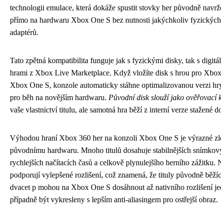
technologii emulace, která dokáže spustit stovky her původně nav
přímo na hardwaru Xbox One S bez nutnosti jakýchkoliv fyzických 
adaptérů.
Tato zpětná kompatibilita funguje jak s fyzickými disky, tak s digi
hrami z Xbox Live Marketplace. Když vložíte disk s hrou pro Xbo
Xbox One S, konzole automaticky stáhne optimalizovanou verzi hry
pro běh na novějším hardwaru.
Původní disk slouží jako ověřovací k
vaše vlastnictví titulu, ale samotná hra běží z interní verze stažené 
Výhodou hraní Xbox 360 her na konzoli Xbox One S je výrazné zl
původnímu hardwaru. Mnoho titulů dosahuje stabilnějších snímkov
rychlejších načítacích časů a celkově plynulejšího herního zážitku.
podporují vylepšené rozlišení, což znamená, že tituly původně běžíc
dvacet p mohou na Xbox One S dosáhnout až nativního rozlišení jed
případně být vykresleny s lepším anti-aliasingem pro ostřejší obraz.