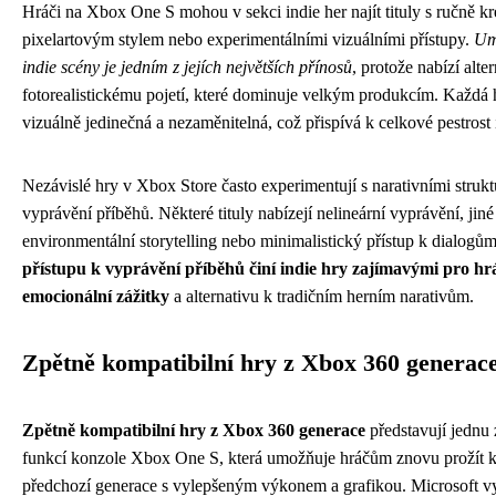
Hráči na Xbox One S mohou v sekci indie her najít tituly s ručně kr
pixelartovým stylem nebo experimentálními vizuálními přístupy.
Um
indie scény je jedním z jejích největších přínosů
, protože nabízí alte
fotorealistickému pojetí, které dominuje velkým produkcím. Každá 
vizuálně jedinečná a nezaměnitelná, což přispívá k celkové pestrost 
Nezávislé hry v Xbox Store často experimentují s narativními struk
vyprávění příběhů. Některé tituly nabízejí nelineární vyprávění, jiné
environmentální storytelling nebo minimalistický přístup k dialogů
přístupu k vyprávění příběhů činí indie hry zajímavými pro hrá
emocionální zážitky
a alternativu k tradičním herním narativům.
Zpětně kompatibilní hry z Xbox 360 generac
Zpětně kompatibilní hry z Xbox 360 generace
představují jednu 
funkcí konzole Xbox One S, která umožňuje hráčům znovu prožít kla
předchozí generace s vylepšeným výkonem a grafikou. Microsoft v